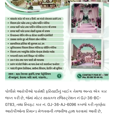
પોલીસે આરોપીઓ પાસેથી ફરિયાદીનું બાઈક તેમજ અન્ય એક કાર
જપ્ત કરી છે, જેમાં મોટર સાયકલ રજિસ્ટ્રેશન નં GJ-36-BC-
0783, તથા સ્વિફ્ટ કાર નં. GJ-36-AJ-6096 કબજે કરી ત્રણેય
આરોપીઓના રિમાન્ડ મેળવવાની તજવીજ હાથ ધરવામાં આવી છે,