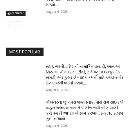
મળ્યો…
August 6, 2026
મુખ્ય સમાચાર
MOST POPULAR
સ્ટાફ ભરતી…: દેશની નામાંકિત ઘરઘંટી, આર.ઓ.
સિસ્ટમ, એલ.ઈ.ડી. ટીવી, ઇલેક્ટ્રિક ઈન્ફ્રારેડ
સગડી, એર કુલર ઉત્પાદક કંપની માટે કસ્ટમર કેર
ઈન્ચાર્જની ભરતી કરાશે….
August 6, 2026
વાંકાનેરના જીનપરા જકાતનાકા પાસે રોંગ સાઈડમાં
વાહન ચલાવવા બાબતે પોલીસ સાથે બોલાચાલી
કરી ધમકી આપતા બે સામે ફરજમાં રૂકાવટ સબબ
ગુનો નોંધાયો…
August 6, 2026