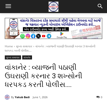
Home
મુખ્ય સમાચાર
વાંકાનેર : વ્યાજની પઠાણી ઉઘરાણી કરનાર 3 શખ્સોની
ધરપકડ કરતી પોલીસ....
મુખ્ય સમાચાર
વાંકાનેર
વાંકાનેર : વ્યાજની પઠાણી
ઉઘરાણી કરનાર 3 શખ્સોની
ધરપકડ કરતી પોલીસ….
By
Yakub Badi
June 1, 2026
0