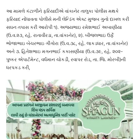
આ મામલે કંટાળીને ફરિયાદીએ વાંકાનેર તાલુકા પોલીસ મથકે
ફરિયાદ નોંધાવતા પોલીસે મની લેન્ડિંગ એક્ટ મુજબ ગુનો દાખલ કરી
સઘન તપાસ કરી આરોપી ૧). અજયભાઇ રમેશભાઈ અબાણીયા
(ઉ.વ.૨૩, રહે. રાતાવીરડા, તા.વાંકાનેર), ૨). બીજલભાઇ ઉર્ફે
ભોજાભાઇ બેચરભાઇ ગીંગોરા (ઉ.વ.૩૮, રહે. લાકડધાર, તા.વાંકાનેર)
અને ૩. હિતેશભાઇ મગનભાઈ કકાસણીયા (ઉ.વ.૩૯, રહે. ૨૦૨-
પુષ્કર એપાર્ટમેન્ટ, વર્ધમાન ચોકડી, રવાપર રોડ, તા. જિ. મોરબી)ની
ધરપકડ કરી,