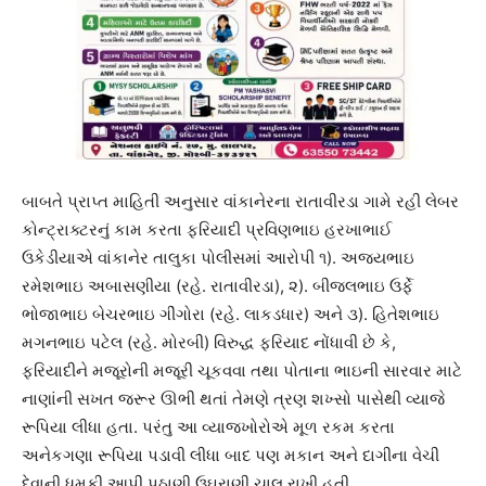
બાબતે પ્રાપ્ત માહિતી અનુસાર વાંકાનેરના રાતાવીરડા ગામે રહી લેબર
કોન્ટ્રાક્ટરનું કામ કરતા ફરિયાદી પ્રવિણભાઇ હરખાભાઈ
ઉકેડીયાએ વાંકાનેર તાલુકા પોલીસમાં આરોપી ૧). અજયભાઇ
રમેશભાઇ અબાસણીયા (રહે. રાતાવીરડા), ૨). બીજલભાઇ ઉર્ફે
ભોજાભાઇ બેચરભાઇ ગીંગોરા (રહે. લાકડધાર) અને ૩). હિતેશભાઇ
મગનભાઇ પટેલ (રહે. મોરબી) વિરુદ્ધ ફરિયાદ નોંધાવી છે કે,
ફરિયાદીને મજૂરોની મજૂરી ચૂકવવા તથા પોતાના ભાઇની સારવાર માટે
નાણાંની સખત જરૂર ઊભી થતાં તેમણે ત્રણ શખ્સો પાસેથી વ્યાજે
રૂપિયા લીધા હતા. પરંતુ આ વ્યાજખોરોએ મૂળ રકમ કરતા
અનેકગણા રૂપિયા પડાવી લીધા બાદ પણ મકાન અને દાગીના વેચી
દેવાની ધમકી આપી પઠાણી ઉઘરાણી ચાલુ રાખી હતી.