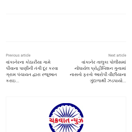
Previous article
Next article
વાંકાનેરના કોઠારીયા ગામે
વાંકાનેર તાલુકા પોલીસમાં
પીવાના પાણીની તંગી દૂર કરવા
નોંધાયેલ પ્રોહીબિશન ગુનામાં
ગ્રામ પંચાયત દ્વારા રજૂઆત
નાસતો ફરતો આરોપી વીંછીયાના
કરાઇ….
ગુંદાળાથી ઝડપાયો….