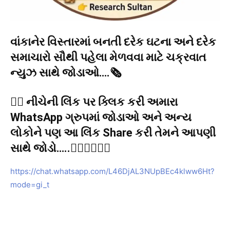
વાંકાનેર વિસ્તારમાં બનતી દરેક ઘટના અને દરેક
સમાચારો સૌથી પહેલા મેળવવા માટે ચક્રવાત
ન્યુઝ સાથે જોડાઓ….🗞️
👉🏻 નીચેની લિંક પર ક્લિક કરી અમારા
WhatsApp ગ્રુપમાં જોડાઓ અને અન્ય
લોકોને પણ આ લિંક Share કરી તેમને આપણી
સાથે જોડો…..👇🏻👇🏻👇🏻
https://chat.whatsapp.com/L46DjAL3NUpBEc4klww6Ht?
mode=gi_t