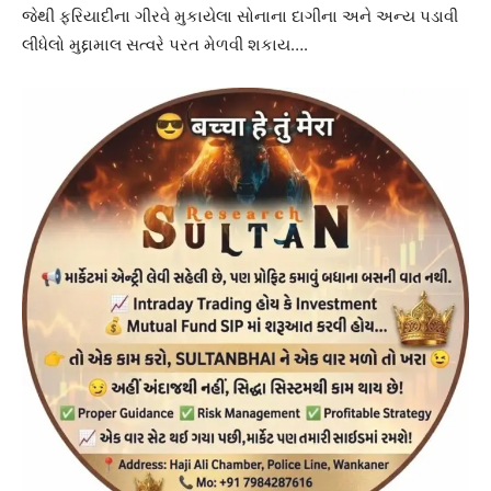
જેથી ફરિયાદીના ગીરવે મુકાયેલા સોનાના દાગીના અને અન્ય પડાવી
લીધેલો મુદ્દામાલ સત્વરે પરત મેળવી શકાય….