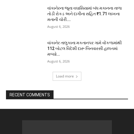
વાંકાનેરના જૂના વઘાસિયામાં બંધ મકાનના તાળા
તોડી રોકડ અને દાગીના સહિત ₹1.71 લાખના
મતાની ચોરી….
August 6, 2026
વાંકાનેર તાલુકાના મકતાનપર ગામે વોંકળામાંથી
112 બોટલ વિદેશી દારૂ બિનવારસી હાલતમાં
મળ્યો…
August 6, 2026
Load more
RECENT COMMENTS