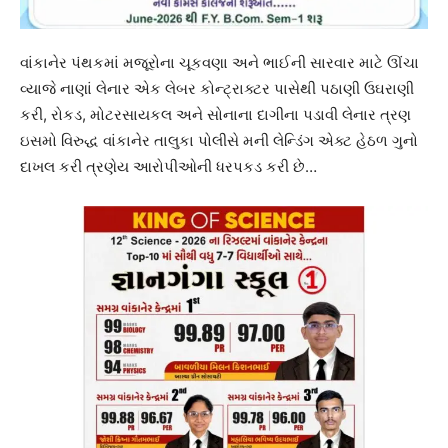
વાંકાનેર પંથકમાં મજૂરોના ચૂકવણા અને ભાઈની સારવાર માટે ઊંચા
વ્યાજે નાણાં લેનાર એક લેબર કોન્ટ્રાક્ટર પાસેથી પઠાણી ઉઘરાણી
કરી, રોકડ, મોટરસાયકલ અને સોનાના દાગીના પડાવી લેનાર ત્રણ
ઇસમો વિરુદ્ધ વાંકાનેર તાલુકા પોલીસે મની લેન્ડિંગ એક્ટ હેઠળ ગુનો
દાખલ કરી ત્રણેય આરોપીઓની ધરપકડ કરી છે…