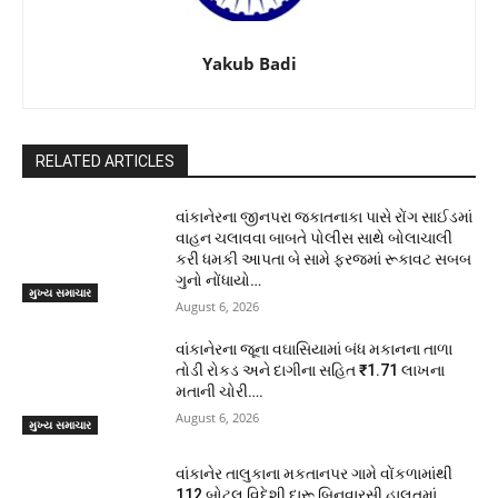
Yakub Badi
RELATED ARTICLES
વાંકાનેરના જીનપરા જકાતનાકા પાસે રોંગ સાઈડમાં
વાહન ચલાવવા બાબતે પોલીસ સાથે બોલાચાલી
કરી ધમકી આપતા બે સામે ફરજમાં રૂકાવટ સબબ
ગુનો નોંધાયો…
મુખ્ય સમાચાર
August 6, 2026
વાંકાનેરના જૂના વઘાસિયામાં બંધ મકાનના તાળા
તોડી રોકડ અને દાગીના સહિત ₹1.71 લાખના
મતાની ચોરી….
August 6, 2026
મુખ્ય સમાચાર
વાંકાનેર તાલુકાના મકતાનપર ગામે વોંકળામાંથી
112 બોટલ વિદેશી દારૂ બિનવારસી હાલતમાં