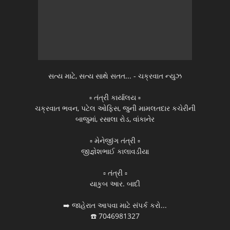
સત્ય માટે, સત્ય સાથે સતત... - ચક્રવાત ન્યુઝ
▫️ તંત્રી કાર્યાલય ▫️
ચક્રવાત ભવન, પટેલ ઓફિસ, જુની મામલતદાર કચેરીની
બાજુમાં, રસાલા રોડ, વાંકાનેર
▫️ મેનેજીંગ તંત્રી ▫️
જીજ્ઞેશભાઈ કાલાવડીયા
▫️ તંત્રી ▫️
યાકુબ આર. બાદી
➡️ જાહેરાત આપવા માટે સંપર્ક કરો...
☎️ 7046981327