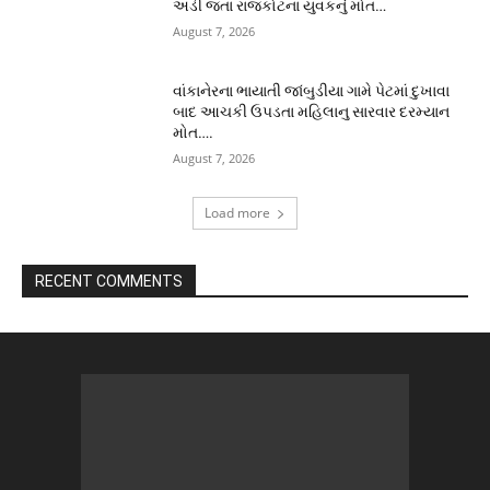
અડી જતાં રાજકોટના યુવકનું મોત…
August 7, 2026
વાંકાનેરના ભાયાતી જાંબુડીયા ગામે પેટમાં દુખાવા
બાદ આચકી ઉપડતા મહિલાનુ સારવાર દરમ્યાન
મોત….
August 7, 2026
Load more
RECENT COMMENTS