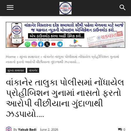
Home
મુખ્ય સમાચાર
વાંકાનેર તાલુકા પોલીસમાં નોંધાયેલ પ્રોહીબિશન ગુનામાં
નાસતો ફરતો આરોપી વીંછીયાના ગુંદાળાથી ઝડપાયો....
મુખ્ય સમાચાર
વાંકાનેર
વાંકાનેર તાલુકા પોલીસમાં નોંધાયેલ
પ્રોહીબિશન ગુનામાં નાસતો ફરતો
આરોપી વીંછીયાના ગુંદાળાથી
ઝડપાયો….
By
Yakub Badi
June 2, 2026
0