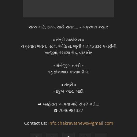
સત્ય માટે, સત્ય સાથે સતત... - ચક્રવાત ન્યુઝ
▫️ તંત્રી કાર્યાલય ▫️
ચક્રવાત ભવન, પટેલ ઓફિસ, જુની મામલતદાર કચેરીની
બાજુમાં, રસાલા રોડ, વાંકાનેર
▫️ મેનેજીંગ તંત્રી ▫️
જીજ્ઞેશભાઈ કાલાવડીયા
▫️ તંત્રી ▫️
યાકુબ આર. બાદી
➡️ જાહેરાત આપવા માટે સંપર્ક કરો...
☎️ 7046981327
Contact us:
info.chakravatnews@gmail.com