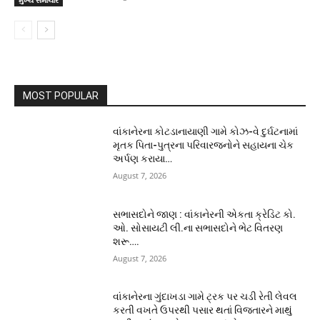
મુખ્ય સમાચાર
MOST POPULAR
વાંકાનેરના કોટડાનાયાણી ગામે કોઝ-વે દુર્ઘટનામાં
મૃતક પિતા-પુત્રના પરિવારજનોને સહાયના ચેક
અર્પણ કરાયા…
August 7, 2026
સભાસદોને જાણ : વાંકાનેરની એકતા ક્રેડિટ કો.
ઓ. સોસાયટી લી.ના સભાસદોને ભેટ વિતરણ
શરૂ….
August 7, 2026
વાંકાનેરના ગુંદાખડા ગામે ટ્રક પર ચડી રેતી લેવલ
કરતી વખતે ઉપરથી પસાર થતાં વિજતારને માથું