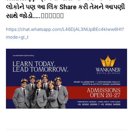
લોકોને પણ આ લિંક Share કરી તેમને આપણી
સાથે જોડો…..👇🏻👇🏻👇🏻
https://chat.whatsapp.com/L46DjAL3NUpBEc4klww6Ht?
mode=gi_t