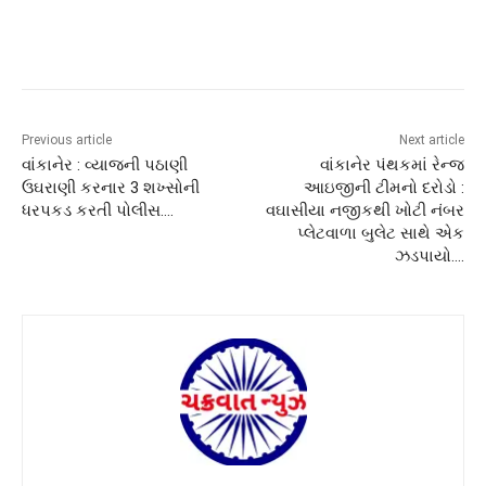
Previous article
Next article
વાંકાનેર : વ્યાજની પઠાણી
વાંકાનેર પંથકમાં રેન્જ
ઉઘરાણી કરનાર 3 શખ્સોની
આઇજીની ટીમનો દરોડો :
ધરપકડ કરતી પોલીસ….
વઘાસીયા નજીકથી ખોટી નંબર
પ્લેટવાળા બુલેટ સાથે એક
ઝડપાયો….