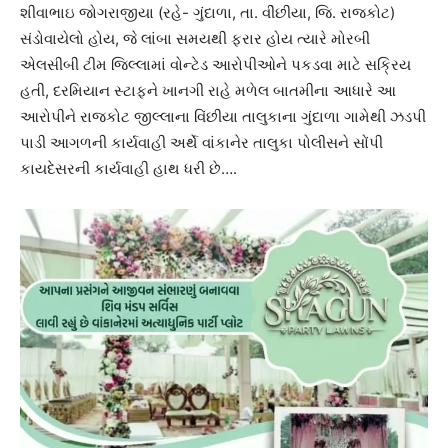
શીવાભાઇ જોગરાજીયા (રહે- ગુંદાળા, તા. વીંછીયા, જિ. રાજકોટ)
સંડોવાયેલો હોય, જે લાંબા સમયથી ફરાર હોય ત્યારે મોરબી
એલસીબી ટીમ જિલ્લામાં વોન્ટેડ આરોપીઓને પકડવા માટે સક્રિય
હતી, દરમિયાન સ્ટાફને ખાનગી રાહે મળેલ બાતમીના આધારે આ
આરોપીને રાજકોટ જીલ્લાના વિંછીયા તાલુકાના ગુંદાળા ગામેથી ઝડપી
પાડી આગળની કાર્યવાહી અર્થે વાંકાનેર તાલુકા પોલીસને સોંપી
કાયદેસરની કાર્યવાહી હાથ ધરી છે….