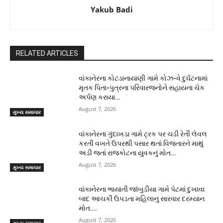
Yakub Badi
RELATED ARTICLES
વાંકાનેરના કોટડાનાયાણી ગામે કોઝ-વે દુર્ઘટનામાં
મૃતક પિતા-પુત્રના પરિવારજનોને સહાયના ચેક
અર્પણ કરાયા…
August 7, 2026
મુખ્ય સમાચાર
વાંકાનેરના ગુંદાખડા ગામે ટ્રક પર ચડી રેતી લેવલ
કરતી વખતે ઉપરથી પસાર થતાં વિજતારને માથું
અડી જતાં રાજકોટના યુવકનું મોત…
August 7, 2026
મુખ્ય સમાચાર
વાંકાનેરના ભાયાતી જાંબુડીયા ગામે પેટમાં દુખાવા
બાદ આચકી ઉપડતા મહિલાનુ સારવાર દરમ્યાન
મોત….
August 7, 2026