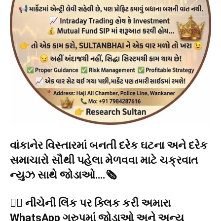
વાંકાનેર વિસ્તારમાં બનતી દરેક ઘટના અને દરેક
સમાચારો સૌથી પહેલા મેળવવા માટે ચક્રવાત
ન્યુઝ સાથે જોડાઓ….🗞️
👉🏻 નીચેની લિંક પર ક્લિક કરી અમારા
WhatsApp ગ્રુપમાં જોડાઓ અને અન્ય