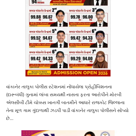
વાંકાનેર તાલુકા પોલીસ સ્ટેશનમાં નોંધાયેલા પ્રોહીબિશનના
(દારૂબંધી) ગુનામાં લાંબા સમયથી નાસતા ફરતા આરોપીને મોરબી
એલસીબી ટીમે ચોક્કસ ખાનગી બાતમીને આધારે રાજકોટ જિલ્લાના
તેના મૂળ ગામ ગુંદાળાથી ઝડપી પાડી વાંકાનેર તાલુકા પોલીસને સોંપ્યો
છે…