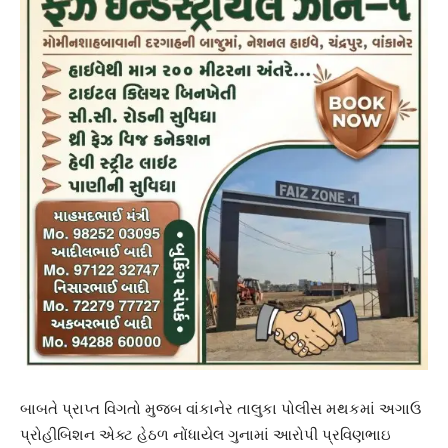
બાબતે પ્રાપ્ત વિગતો મુજબ વાંકાનેર તાલુકા પોલીસ મથકમાં અગાઉ
પ્રોહીબિશન એક્ટ હેઠળ નોંધાયેલ ગુનામાં આરોપી પ્રવિણભાઇ