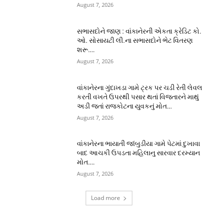
August 7, 2026
સભાસદોને જાણ : વાંકાનેરની એકતા ક્રેડિટ કો.
ઓ. સોસાયટી લી.ના સભાસદોને ભેટ વિતરણ
શરૂ….
August 7, 2026
વાંકાનેરના ગુંદાખડા ગામે ટ્રક પર ચડી રેતી લેવલ
કરતી વખતે ઉપરથી પસાર થતાં વિજતારને માથું
અડી જતાં રાજકોટના યુવકનું મોત…
August 7, 2026
વાંકાનેરના ભાયાતી જાંબુડીયા ગામે પેટમાં દુખાવા
બાદ આચકી ઉપડતા મહિલાનુ સારવાર દરમ્યાન
મોત….
August 7, 2026
Load more