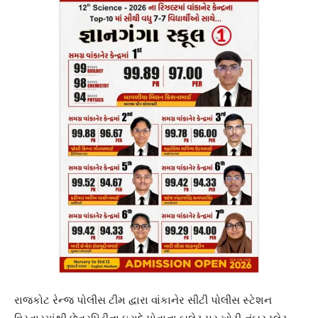
રાજકોટ રેન્જ પોલીસ ટીમ દ્વારા વાંકાનેર સીટી પોલીસ સ્ટેશન