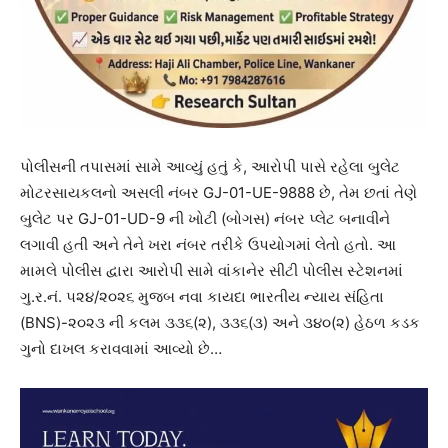
પોલીસની તપાસમાં સામે આવ્યું હતું કે, આરોપી પાસે રહેલા બુલેટ
મોટરસાયકલનો અસલી નંબર GJ-01-UE-9888 છે, તેમ છતાં તેણે
બુલેટ પર GJ-01-UD-9 ની ખોટી (બોગસ) નંબર પ્લેટ બનાવીને
લગાવી હતી અને તેને ખરા નંબર તરીકે ઉપયોગમાં લેતો હતો. આ
મામલે પોલીસ દ્વારા આરોપી સામે વાંકાનેર સીટી પોલીસ સ્ટેશનમાં
ગુ.ર.નં. ૫૨૪/૨૦૨૬ મુજબ નવા કાયદા ભારતીય ન્યાય સંહિતા
(BNS)-૨૦૨૩ ની કલમ ૩૩૬(૨), ૩૩૬(૩) અને ૩૪૦(૨) હેઠળ કડક
ગુનો દાખલ કરાવવામાં આવ્યો છે…