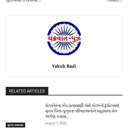
ગુંદાળાથી ઝડપાયો….
નોંધાઈ….
Yakub Badi
RELATED ARTICLES
વાંકાનેરના કોટડાનાયાણી ગામે કોઝ-વે દુર્ઘટનામાં
મૃતક પિતા-પુત્રના પરિવારજનોને સહાયના ચેક
અર્પણ કરાયા…
August 7, 2026
મુખ્ય સમાચાર