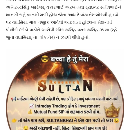
અનિરુદ્ધસિંહ જાડેજા, વકારભાઈ અરબ તથા ડ્રાઇવર સતીષભાઈને
ખાનગી રાહે બાતમી મળી હોય જેના આધારે વાંકાનેર-મોરબી હાઇવે
પર વઘાસિયા ગામ નજીક આવેલી આઇમાતા હોટલના મેદાનમાં
પોલીસે દરોડો પાડીને આરોપી રવિરાજસિંહ વનરાજસિંહ ઝાલા (રહે.
જુના વઘાસિયા, તા. વાંકાનેર) ને ઝડપી લીધો હતો.