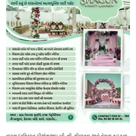
તપાસ દરમિયાન પીએસઆઇ બી. સી. મીયાત્રા અને તેમના સ્ટાફના