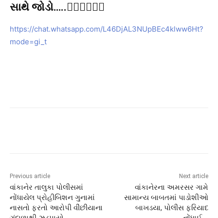
સાથે જોડો…..👇🏻👇🏻👇🏻
https://chat.whatsapp.com/L46DjAL3NUpBEc4klww6Ht?
mode=gi_t
Previous article
Next article
વાંકાનેર તાલુકા પોલીસમાં
વાંકાનેરના અમરસર ગામે
નોંધાયેલ પ્રોહીબિશન ગુનામાં
સામાન્ય બાબતમાં પાડોશીઓ
નાસતો ફરતો આરોપી વીંછીયાના
બાખડયા, પોલીસ ફરિયાદ