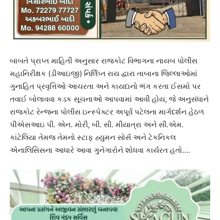
બાબતે પ્રાપ્ત માહિતી અનુસાર રાજકોટ વિભાગના નાયબ પોલીસ
મહાનિરીક્ષક (ડીઆઇજી) નિર્લિપ્ત રાય દ્વારા તાબાના જિલ્લાઓમાં
ગુનાહિત પ્રવૃત્તિઓ આચરતા અને કાયદાનો ભંગ કરતા ઈસમો પર
તવાઈ બોલાવવા કડક સૂચનાઓ આપવામાં આવી હોય, જે અનુસંધાને
રાજકોટ રેન્જના પોલીસ ઇન્સ્પેક્ટર અપૂર્વ પટેલના માર્ગદર્શન હેઠળ
પીએસઆઇ પી. એન. મોરી, બી. સી. મીયાત્રા અને સી.એમ.
કાંટેલિયા તેમજ તેમનો સ્ટાફ હ્યુમન સોર્સ અને ટેકનિકલ
એનાલિસિસના આધારે આવા ગુનેગારોને શોધવા કાર્યરત હતો….