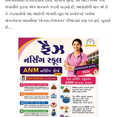
વિસ્તારમાંથી છેતરપિંડીના ઇરાદે પોતાના બુલેટ પર ખોટી નંબર પ્લેટ
લગાવીને ફરતા એક શખ્સને ઝડપી પાડ્યો છે, આશ્ચર્યની વાત એ છે
કે ઝડપાયેલો આ આરોપી અગાઉ ખૂબ જ ચર્ચાસ્પદ બનેલા
વાંકાનેરના વઘાસીયા ‘બોગસ ટોલનાકા’ કૌભાંડમાં પણ પકડાઈ ચૂક્યો
છે….