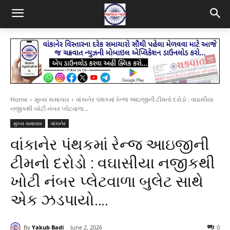
Home
મુખ્ય સમાચાર
વાંકાનેર પંથકમાં રેન્જ આઇજીની ટીમનો દરોડો : વઘાસીયા
નજીકથી ખોટી નંબર પ્લેટવાળા...
મુખ્ય સમાચાર
વાંકાનેર
વાંકાનેર પંથકમાં રેન્જ આઇજીની
ટીમનો દરોડો : વઘાસીયા નજીકથી
ખોટી નંબર પ્લેટવાળા બુલેટ સાથે
એક ઝડપાયો….
By
Yakub Badi
June 2, 2026
0