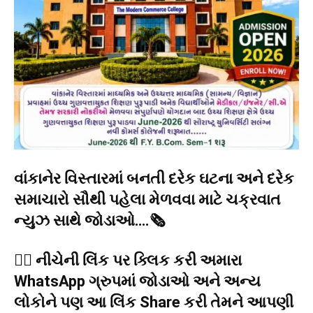
વાંકાનેર વિસ્તારમાં બનતી દરેક ઘટના અને દરેક
સમાચારો સૌથી પહેલા મેળવવા માટે ચક્રવાત
ન્યુઝ સાથે જોડાઓ….🗞️
👉🏻 નીચેની લિંક પર ક્લિક કરી અમારા
WhatsApp ગ્રુપમાં જોડાઓ અને અન્ય
લોકોને પણ આ લિંક Share કરી તેમને આપણી