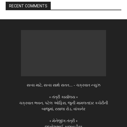
RECENT COMMENTS
સત્ય માટે, સત્ય સાથે સતત... - ચક્રવાત ન્યુઝ
▫️ તંત્રી કાર્યાલય ▫️
ચક્રવાત ભવન, પટેલ ઓફિસ, જુની મામલતદાર કચેરીની
બાજુમાં, રસાલા રોડ, વાંકાનેર
▫️ મેનેજીંગ તંત્રી ▫️
જીજ્ઞેશભાઈ કાલાવડીયા