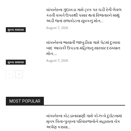
વાંકાનેરના ગુંદાખડા ગામે ટ્રક પર ચડી રેતી લેવલ
કરતી વખતે ઉપરથી પસાર થતાં વિજતારને માથું
અડી જતાં રાજકોટના યુવકનું મોત…
August 7, 2026
મુખ્ય સમાચાર
વાંકાનેરના ભાયાતી જાંબુડીયા ગામે પેટમાં દુખાવા
બાદ આચકી ઉપડતા મહિલાનુ સારવાર દરમ્યાન
મોત….
August 7, 2026
મુખ્ય સમાચાર
MOST POPULAR
વાંકાનેરના કોટડાનાયાણી ગામે કોઝ-વે દુર્ઘટનામાં
મૃતક પિતા-પુત્રના પરિવારજનોને સહાયના ચેક
અર્પણ કરાયા…