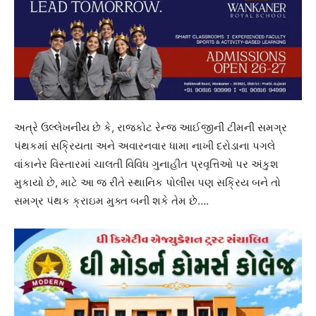
અત્રે ઉલ્લેખનીય છે કે, રાજકોટ રેન્જ આઈજીની ટીમની સમગ્ર
પંથકમાં સક્રિયતા અને અવારનવાર ધામા નાખી દરોડાના પગલે
વાંકાનેર વિસ્તારમાં ચાલતી વિવિધ ગુનાહીત પ્રવૃત્તિઓ પર અંકુશ
મુકાયો છે, માટે આ જ રીતે સ્થાનિક પોલીસ પણ સક્રિય બને તો
સમગ્ર પંથક ક્રાઇમ મુક્ત બની શકે તેમ છે….