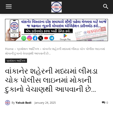
Home
પ્રમોશન આર્ટિકલ
વાંકાનેર શહેરની મધ્યમાં લીમડા ચોક પોલીસ લાઇનમાં
મોકાની દુકાનો વેચાણથી આપવાની છે...
પ્રમોશન આર્ટિકલ
વાંકાનેર શહેરની મધ્યમાં લીમડા
ચોક પોલીસ લાઇનમાં મોકાની
દુકાનો વેચાણથી આપવાની છે…
By
Yakub Badi
January 24, 2025
0