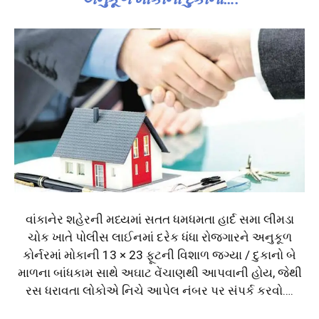
વાંકાનેર શહેરની મધ્યમાં સતત ધમધમતા હાર્દ સમા લીમડા
ચોક ખાતે પોલીસ લાઈનમાં દરેક ધંધા રોજગારને અનુકૂળ
કોર્નરમાં મોકાની 13 × 23 ફૂટની વિશાળ જગ્યા / દુકાનો બે
માળના બાંધકામ સાથે અઘાટ વેંચાણથી આપવાની હોય, જેથી
રસ ધરાવતા લોકોએ નિચે આપેલ નંબર પર સંપર્ક કરવો….