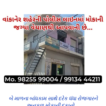
બે માળના બાંધકામ સાથે દરેક ધંધા રોજગારને
અનુકૂળ મોકાની દુકાનો….