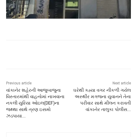
Previous article
Next article
વાંકાનેર શહેરની આજુબાજુના
ઘરેથી કહ્યા વગર નીકળી ગયેલ
વિસ્તારમાંથી વાહનોમાં નાખવાના
અસ્થીર મગજના યુવાનને તેના
નકલી યુરિયા ઓઇલ(DEF)ના
પરીવાર સાથે મીલન કરાવતી
જથ્થા સાથે ત્રણ ઇસમો
વાંકાનેર તાલુકા પોલીસ….
ઝડપાયા….