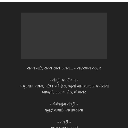
સત્ય માટે, સત્ય સાથે સતત... - ચક્રવાત ન્યુઝ
▫️ તંત્રી કાર્યાલય ▫️
ચક્રવાત ભવન, પટેલ ઓફિસ, જુની મામલતદાર કચેરીની
બાજુમાં, રસાલા રોડ, વાંકાનેર
▫️ મેનેજીંગ તંત્રી ▫️
જીજ્ઞેશભાઈ કાલાવડીયા
▫️ તંત્રી ▫️
યાકુબ આર. બાદી