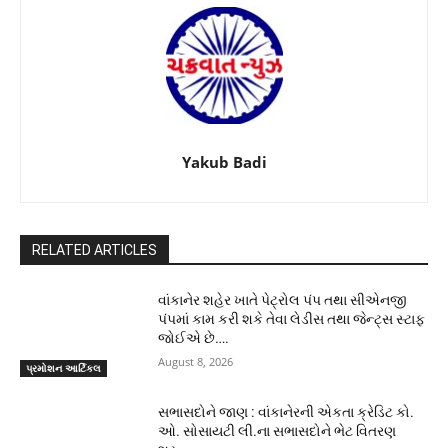
Yakub Badi
RELATED ARTICLES
વાંકાનેર શહેર ખાતે પેટ્રોલ પંપ તથા સીએનજી
પંપમાં કામ કરી શકે તેવા લેડીસ તથા જેન્ટ્સ સ્ટાફ
જોઈએ છે….
August 8, 2026
પ્રમોશન આર્ટિકલ
સભાસદોને જાણ : વાંકાનેરની એકતા ક્રેડિટ કો.
ઓ. સોસાયટી લી.ના સભાસદોને ભેટ વિતરણ