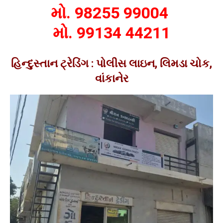
મો. 98255 99004
મો. 99134 44211
હિન્દુસ્તાન ટ્રેડિંગ : પોલીસ લાઇન, લિમડા ચોક,
વાંકાનેર