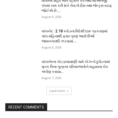
વાંકાનેર શહેર ખાતે પેટ્રોલ પંપ તથા સીએનજી
પંપમાં કામ કરી શકે તેવા લેડીસ તથા જેન્ટ્સ સ્ટાફ
જોઈએ છે….
August 8, 2026
વાંકાનેર : 2.18 કરોડના વિદેશી દારૂ પ્રકરણમાં
પાંચ મહિનાથી ફરાર ત્રણ આરોપીઓ
જામનગરથી ઝડપાયાં….
August 8, 2026
વાંકાનેરના કોટડાનાયાણી ગામે કોઝ-વે દુર્ઘટનામાં
મૃતક પિતા-પુત્રના પરિવારજનોને સહાયના ચેક
અર્પણ કરાયા…
August 7, 2026
Load more
RECENT COMMENTS