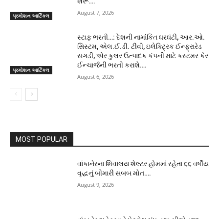
શરૂ….
August 7, 2026
પ્રમોશન આર્ટિકલ
સ્ટાફ ભરતી…: દેશની નામાંકિત ઘરઘંટી, આર.ઓ.
સિસ્ટમ, એલ.ઈ.ડી. ટીવી, ઇલેક્ટ્રિક ઈન્ફ્રારેડ
સગડી, એર કુલર ઉત્પાદક કંપની માટે કસ્ટમર કેર
ઈન્ચાર્જની ભરતી કરાશે….
પ્રમોશન આર્ટિકલ
August 6, 2026
MOST POPULAR
વાંકાનેરના શિવાલય શેલ્ટર હોમમાં રહેતા ૬૬ વર્ષીય
વૃદ્ધનું બીમારી સબબ મોત….
August 9, 2026