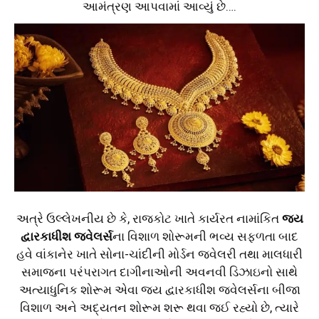
આમંત્રણ આપવામાં આવ્યું છે….
અત્રે ઉલ્લેખનીય છે કે, રાજકોટ ખાતે કાર્યરત નામાંકિત
જય
દ્વારકાધીશ જ્વેલર્સ
ના વિશાળ શોરૂમની ભવ્ય સફળતા બાદ
હવે વાંકાનેર ખાતે સોના-ચાંદીની મોર્ડન જ્વેલરી તથા માલધારી
સમાજના પરંપરાગત દાગીનાઓની અવનવી ડિઝાઇનો સાથે
અત્યાધુનિક શોરૂમ એવા જય દ્વારકાધીશ જ્વેલર્સના બીજા
વિશાળ અને અદ્યતન શોરૂમ શરૂ થવા જઈ રહ્યો છે, ત્યારે