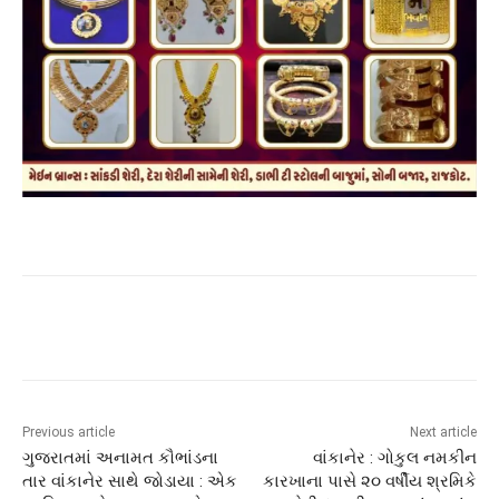
Previous article
Next article
ગુજરાતમાં અનામત કૌભાંડના
વાંકાનેર : ગોકુલ નમકીન
તાર વાંકાનેર સાથે જોડાયા : એક
કારખાના પાસે ૨૦ વર્ષીય શ્રમિકે