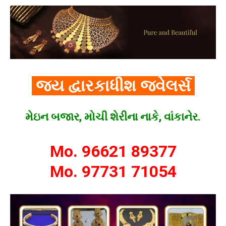
જય દ્વારકાધીશ જ્વેલર્સ
મેઇન બજાર, મોચી શેરીના નાકે, વાંકાનેર.
Mo. 96621 89377
Mo. 97731 71054