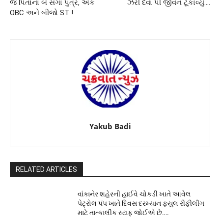
જ પિતાના બે સગા પુત્ર, એક
ઝેરી દવા પી જીવન ટૂંકાવ્યું….
OBC અને બીજો ST !
Yakub Badi
RELATED ARTICLES
વાંકાનેર શહેરની હાઈવે ચોકડી ખાતે આવેલ
પેટ્રોલ પંપ ખાતે દિવસ દરમ્યાન ફ્યુલ રીફીલીંગ
માટે તાત્કાલીક સ્ટાફ જોઈએ છે….