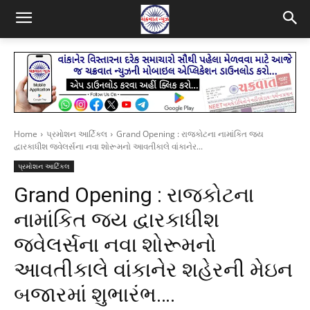
Home
પ્રમોશન આર્ટિકલ
Grand Opening : રાજકોટના નામાંકિત જય
દ્વારકાધીશ જ્વેલર્સના નવા શોરૂમનો આવતીકાલે વાંકાનેર...
પ્રમોશન આર્ટિકલ
Grand Opening : રાજકોટના
નામાંકિત જય દ્વારકાધીશ
જ્વેલર્સના નવા શોરૂમનો
આવતીકાલે વાંકાનેર શહેરની મેઇન
બજારમાં શુભારંભ….