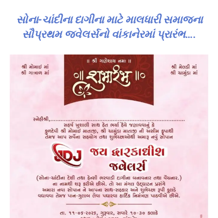
સોના-ચાંદીના દાગીના માટે માલધારી સમાજના
સૌપ્રથમ જ્વેલર્સનો વાંકાનેરમાં પ્રારંભ….