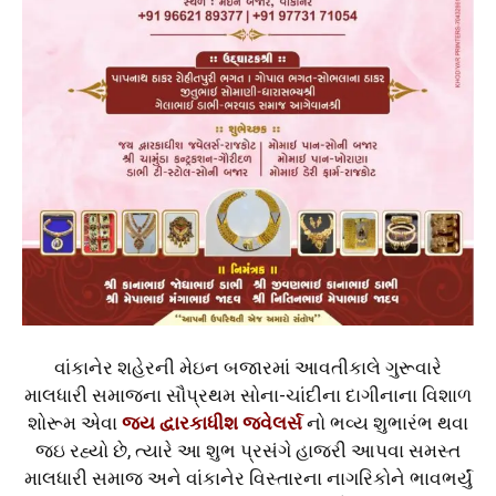
વાંકાનેર શહેરની મેઇન બજારમાં આવતીકાલે ગુરૂવારે
માલધારી સમાજના સૌપ્રથમ સોના-ચાંદીના દાગીનાના વિશાળ
શોરૂમ એવા
જય દ્વારકાધીશ જ્વેલર્સ
નો ભવ્ય શુભારંભ થવા
જઇ રહ્યો છે, ત્યારે આ શુભ પ્રસંગે હાજરી આપવા સમસ્ત
માલધારી સમાજ અને વાંકાનેર વિસ્તારના નાગરિકોને ભાવભર્યું