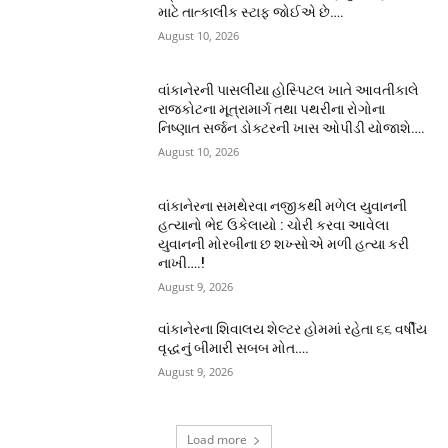
માટે તાત્કાલીક સ્ટાફ જોઈએ છે….
August 10, 2026
વાંકાનેરની પાસલીયા હોસ્પિટલ ખાતે આવતીકાલે
રાજકોટના મૂત્રામાર્ગ તથા પથરીના રોગોના
નિષ્ણાત સર્જન ડોક્ટરની ખાસ ઓપીડી યોજાશે….
August 10, 2026
વાંકાનેરના સમથેરવા નજીકથી મળેલ યુવાનની
હત્યાનો ભેદ ઉકેલાયો : ચોરી કરવા આવેલા
યુવાનની મોરબીના છ શખ્સોએ મળી હત્યા કરી
નાખી….!
August 9, 2026
વાંકાનેરના શિવાલય શેલ્ટર હોમમાં રહેતા ૬૬ વર્ષીય
વૃદ્ધનું બીમારી સબબ મોત….
August 9, 2026
Load more