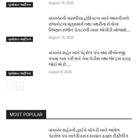
August 10, 2026
પ્રમોશન આર્ટિકલ
વાંકાનેરની પાસલીયા હોસ્પિટલ ખાતે આવતીકાલે
રાજકોટના મૂત્રામાર્ગ તથા પથરીના રોગોના
નિષ્ણાત સર્જન ડોક્ટરની ખાસ ઓપીડી યોજાશે….
August 10, 2026
પ્રમોશન આર્ટિકલ
વાંકાનેર શહેર ખાતે પેટ્રોલ પંપ તથા સીએનજી
પંપમાં કામ કરી શકે તેવા લેડીસ તથા જેન્ટ્સ સ્ટાફ
જોઈએ છે….
August 8, 2026
પ્રમોશન આર્ટિકલ
MOST POPULAR
વાંકાનેર શહેરની હાઈવે ચોકડી ખાતે આવેલ
પેટ્રોલ પંપ ખાતે દિવસ દરમ્યાન ફ્યુલ રીફીલીંગ