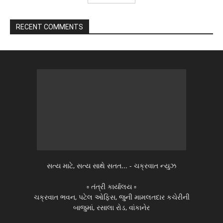
RECENT COMMENTS
સત્ય માટે, સત્ય સાથે સતત... - ચક્રવાત ન્યુઝ
▫️ તંત્રી કાર્યાલય ▫️
ચક્રવાત ભવન, પટેલ ઓફિસ, જુની મામલતદાર કચેરીની
બાજુમાં, રસાલા રોડ, વાંકાનેર