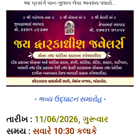
આ પ્રસંગે પાન-ગુલાબ લેવા અવશ્ય પધારો….
• ભવ્ય ઉદ્ઘાટન સમારોહ •
તારીખ :
11/06/2026, ગુરૂવાર
સમય :
સવારે 10:30 કલાકે