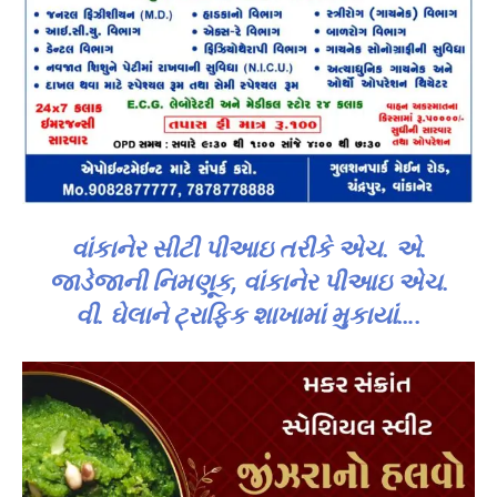
વાંકાનેર સીટી પીઆઇ તરીકે એચ. એ.
જાડેજાની નિમણૂક, વાંકાનેર પીઆઇ એચ.
વી. ઘેલાને ટ્રાફિક શાખામાં મુકાયાં….