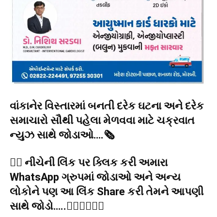
વાંકાનેર વિસ્તારમાં બનતી દરેક ઘટના અને દરેક
સમાચારો સૌથી પહેલા મેળવવા માટે ચક્રવાત
ન્યુઝ સાથે જોડાઓ….🗞️
👉🏻 નીચેની લિંક પર ક્લિક કરી અમારા
WhatsApp ગ્રુપમાં જોડાઓ અને અન્ય
લોકોને પણ આ લિંક Share કરી તેમને આપણી
સાથે જોડો…..👇🏻👇🏻👇🏻