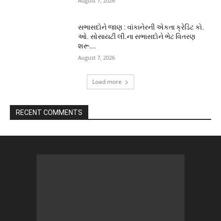
August 7, 2026
સભાસદોને જાણ : વાંકાનેરની એકતા ક્રેડિટ કો.
ઓ. સોસાયટી લી.ના સભાસદોને ભેટ વિતરણ
શરૂ….
August 7, 2026
Load more
RECENT COMMENTS