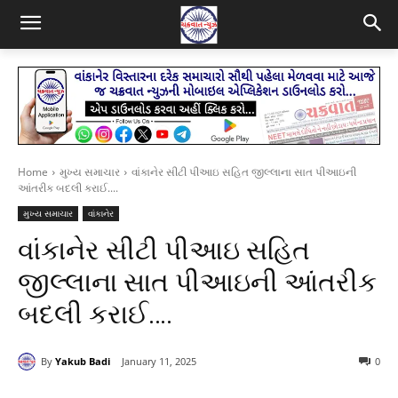
Home
મુખ્ય સમાચાર
વાંકાનેર સીટી પીઆઇ સહિત જીલ્લાના સાત પીઆઇની
આંતરીક બદલી કરાઈ....
મુખ્ય સમાચાર
વાંકાનેર
વાંકાનેર સીટી પીઆઇ સહિત
જીલ્લાના સાત પીઆઇની આંતરીક
બદલી કરાઈ….
By
Yakub Badi
January 11, 2025
0