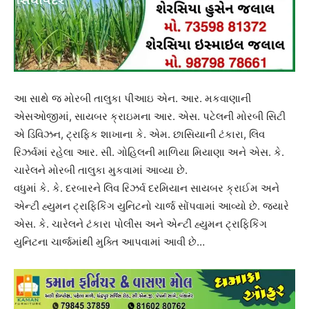
આ સાથે જ મોરબી તાલુકા પીઆઇ એન. આર. મકવાણાની
એસઓજીમાં, સાયબર ક્રાઇમના આર. એસ. પટેલની મોરબી સિટી
એ ડિવિઝન, ટ્રાફિક શાખાના કે. એમ. છાસિયાની ટંકારા, લિવ
રિઝર્વમાં રહેલા આર. સી. ગોહિલની માળિયા મિયાણા અને એસ. કે.
ચારેલને મોરબી તાલુકા મુકવામાં આવ્યા છે.
વધુમાં કે. કે. દરબારને લિવ રિઝર્વ દરમિયાન સાયબર ક્રાઈમ અને
એન્ટી હ્યુમન ટ્રાફિકિંગ યુનિટનો ચાર્જ સોંપવામાં આવ્યો છે. જ્યારે
એસ. કે. ચારેલને ટંકારા પોલીસ અને એન્ટી હ્યુમન ટ્રાફિકિંગ
યુનિટના ચાર્જમાંથી મુક્તિ આપવામાં આવી છે…