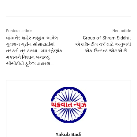
Previous article
Next article
વાંકાનેર શહેર નજીક આવેલ
Group of Shram Siddhi :
ગુલશન ગ્રીન સોસાયટીમાં
એકાઉન્ટીંગ વર્ક માટે અનુભવી
તસ્કરો ત્રાટક્યા : બંધ રહેણાંક
એકાઉન્ટન્ટ જોઇએ છે….
મકાનને નિશાન બનાવ્યું,
સીસીટીવી ફૂટેજ વાયરલ….
Yakub Badi