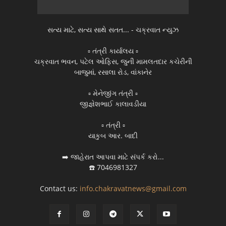
સત્ય માટે, સત્ય સાથે સતત... - ચક્રવાત ન્યુઝ
▫️ તંત્રી કાર્યાલય ▫️
ચક્રવાત ભવન, પટેલ ઓફિસ, જુની મામલતદાર કચેરીની
બાજુમાં, રસાલા રોડ, વાંકાનેર
▫️ મેનેજીંગ તંત્રી ▫️
જીજ્ઞેશભાઈ કાલાવડીયા
▫️ તંત્રી ▫️
યાકુબ આર. બાદી
➡️ જાહેરાત આપવા માટે સંપર્ક કરો...
☎️ 7046981327
Contact us:
info.chakravatnews@gmail.com