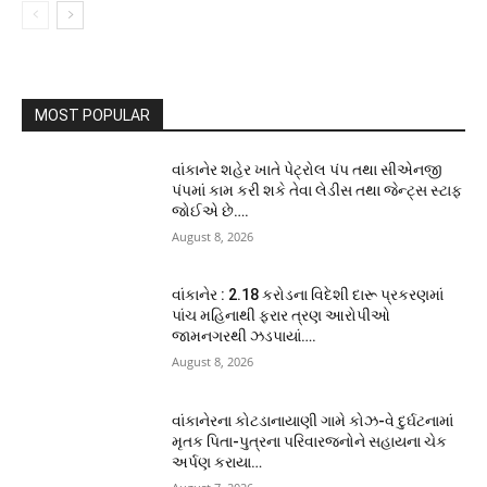
MOST POPULAR
વાંકાનેર શહેર ખાતે પેટ્રોલ પંપ તથા સીએનજી
પંપમાં કામ કરી શકે તેવા લેડીસ તથા જેન્ટ્સ સ્ટાફ
જોઈએ છે….
August 8, 2026
વાંકાનેર : 2.18 કરોડના વિદેશી દારૂ પ્રકરણમાં
પાંચ મહિનાથી ફરાર ત્રણ આરોપીઓ
જામનગરથી ઝડપાયાં….
August 8, 2026
વાંકાનેરના કોટડાનાયાણી ગામે કોઝ-વે દુર્ઘટનામાં
મૃતક પિતા-પુત્રના પરિવારજનોને સહાયના ચેક
અર્પણ કરાયા…