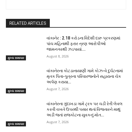
RELATED ARTICLES
વાંકાનેર : 2.18 કરોડના વિદેશી દારૂ પ્રકરણમાં
પાંચ મહિનાથી ફરાર ત્રણ આરોપીઓ
જામનગરથી ઝડપાયાં….
August 8, 2026
મુખ્ય સમાચાર
વાંકાનેરના કોટડાનાયાણી ગામે કોઝ-વે દુર્ઘટનામાં
મૃતક પિતા-પુત્રના પરિવારજનોને સહાયના ચેક
અર્પણ કરાયા…
August 7, 2026
મુખ્ય સમાચાર
વાંકાનેરના ગુંદાખડા ગામે ટ્રક પર ચડી રેતી લેવલ
કરતી વખતે ઉપરથી પસાર થતાં વિજતારને માથું
અડી જતાં રાજકોટના યુવકનું મોત…
August 7, 2026
મુખ્ય સમાચાર