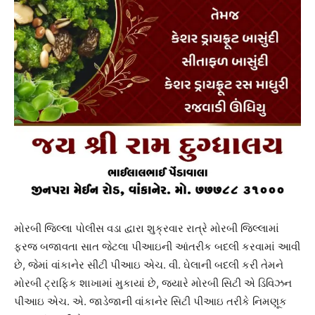
મોરબી જિલ્લા પોલીસ વડા દ્વારા શુક્રવાર રાત્રે મોરબી જિલ્લામાં
ફરજ બજાવતા સાત જેટલા પીઆઇની આંતરીક બદલી કરવામાં આવી
છે, જેમાં વાંકાનેર સીટી પીઆઇ એચ. વી. ઘેલાની બદલી કરી તેમને
મોરબી ટ્રાફિક શાખામાં મુકાયાં છે, જ્યારે મોરબી સિટી એ ડિવિઝન
પીઆઇ એચ. એ. જાડેજાની વાંકાનેર સિટી પીઆઇ તરીકે નિમણૂક