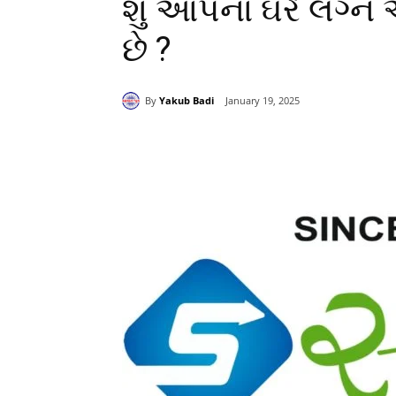
શું આપના ઘરે લગ્ન
છે ?
By
Yakub Badi
January 19, 2025
Share