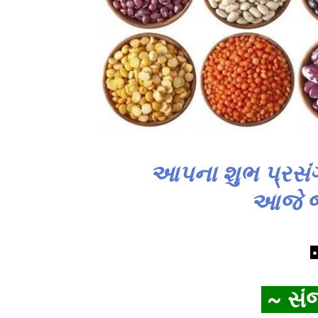
આપના શુભ પ્રસંગ
આજે જ 
•
~ સંજર