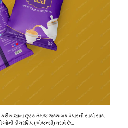
ાં કરીયાણાના છૂટક તેમજ જથ્થાબંધ વેપારની સાથો સાથ
ંપનીઓની ડીલરશિપ (એજન્સી) ધરાવે છે…