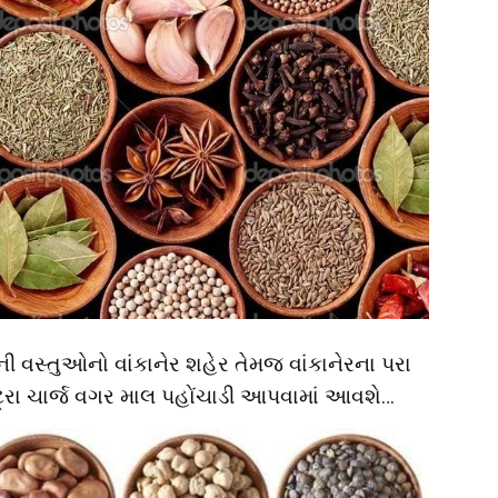
 વસ્તુઓનો વાંકાનેર શહેર તેમજ વાંકાનેરના પરા
ટ્રા ચાર્જ વગર માલ પહોંચાડી આપવામાં આવશે…