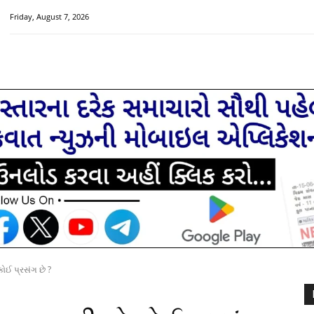
Friday, August 7, 2026
HOME
મુખ્ય સમાચાર
ચક્રવાત વિશેષ
સૌરાષ્ટ્ર-ગુજરાત
ોઈ પ્રસંગ છે ?