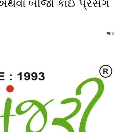
 અથવા બીજો કોઈ પ્રસંગ
0