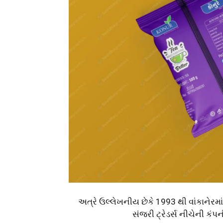
અત્રે ઉલ્લેખનીય છેકે 1993 થી વાંકાનેરમ
સંજરી ટ્રેડર્સ નીચેની ક