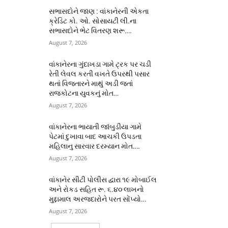
સભાસદોને જાણ : વાંકાનેરની એકતા
ક્રેડિટ કો. ઓ. સોસાયટી લી.ના
સભાસદોને ભેટ વિતરણ શરૂ….
August 7, 2026
વાંકાનેરના ગુંદાખડા ગામે ટ્રક પર ચડી
રેતી લેવલ કરતી વખતે ઉપરથી પસાર
થતાં વિજતારને માથું અડી જતાં
રાજકોટના યુવકનું મોત…
August 7, 2026
વાંકાનેરના ભાયાતી જાંબુડીયા ગામે
પેટમાં દુખાવા બાદ આચકી ઉપડતા
મહિલાનુ સારવાર દરમ્યાન મોત….
August 7, 2026
વાંકાનેર સીટી પોલીસ દ્વારા ૧૯ મોબાઈલ
અને રોકડ સહિત રૂ. ૬.૪૦ લાખનો
મુદ્દામાલ અરજદારોને પરત સોંપ્યો…
August 7, 2026