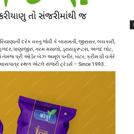
કરિયાણાની દરેક વસ્તુ જેવી કે બાસમતી, જીરાસર, લચકારી,
 હળદર, ધાણાજીરું, ગરમ મસાલો, ડ્રાયફ્રૂટસ, અળદ લોટ,
ાં તેમજ પ્રી ઓર્ડર બેઝ અમૂલ પનીર, બટર, ક્રીમ ઘી વગેરે
્વાસપાત્ર સ્થળ એટલે સંજરી ટ્રેડર્સ – Since 1993…