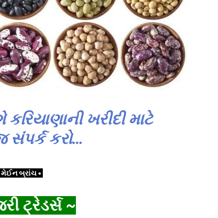
ે કરિયાણાની ખરીદી માટે
સંપર્ક કરો…
 મેઈન બ્રાંચ •
ી ટ્રેડર્સ ~