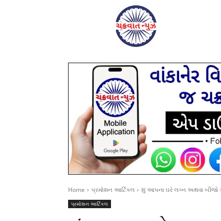
Home
પ્રમોશન આર્ટિકલ
શું આપના ઘરે લગ્ન અથવા બીજો ક
પ્રમોશન આર્ટિકલ