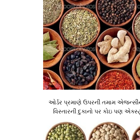
ઓર્ડર પ્રમાણે ઉપરની તમામ એજન્સીની
વિસ્તારની દુકાનો પર કોઇ પણ એક્સ્