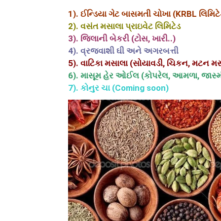
1). ઈન્ડિયા ગેટ બાસમતી ચોખા (KRBL લિમિટે
2). વસંત મસાલા પ્રાઇવેટ લિમિટેડ
3). જિલાની બેકરી (ટોસ, ખારી..)
4). વ્રજવાશી ઘી અને અગરબત્તી
5). વાટિકા મસાલા (સોયાવડી, ચિકન, મટન મ
6). માસૂમ હેર ઓઈલ (કોપરેલ, આમળા, જાસ્
7). કોનુર ચા (Coming soon)