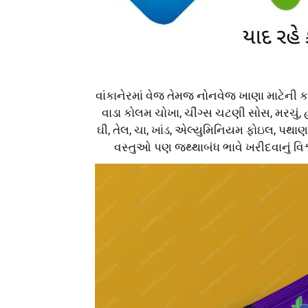
વાંકાનેરમાં વેજ તેમજ નોનવેજ ખાણા માટેની 
વાડા કોલમ ચોખા, ચીંગ્સ ચટણી સોસ, મરચું,
ઘી, તેલ, ચા, ખાંડ, એલ્યુમિનિયમ ફોઇલ, પથાણ
વસ્તુઓ પણ જથ્થાબંધ ભાવે ખરીદવાનું વિશ