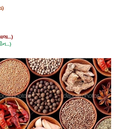
ડ)
સાલા…)
મીન…)