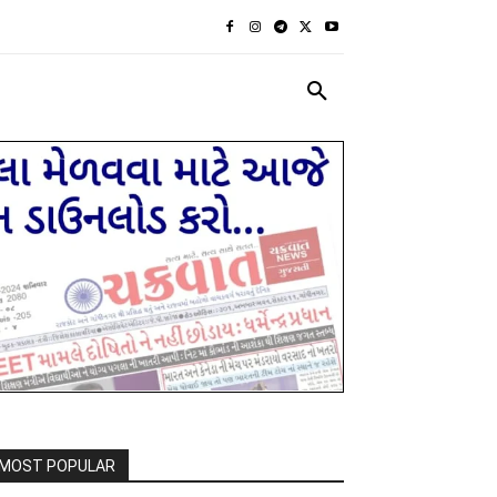
રાજકીય
દેશ દુનિયા
MORE
MOST POPULAR