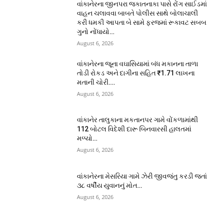
વાંકાનેરના જીનપરા જકાતનાકા પાસે રોંગ સાઈડમાં
વાહન ચલાવવા બાબતે પોલીસ સાથે બોલાચાલી
કરી ધમકી આપતા બે સામે ફરજમાં રૂકાવટ સબબ
ગુનો નોંધાયો…
August 6, 2026
વાંકાનેરના જૂના વઘાસિયામાં બંધ મકાનના તાળા
તોડી રોકડ અને દાગીના સહિત ₹1.71 લાખના
મતાની ચોરી….
August 6, 2026
વાંકાનેર તાલુકાના મકતાનપર ગામે વોંકળામાંથી
112 બોટલ વિદેશી દારૂ બિનવારસી હાલતમાં
મળ્યો…
August 6, 2026
વાંકાનેરના મેસરિયા ગામે ઝેરી જીવજંતુ કરડી જતાં
૩૮ વર્ષીય યુવાનનું મોત…
August 6, 2026