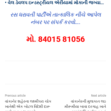
• વેલ ડેવલપ ઇન્ડસ્ટ્રીયલ એરીયામાં મોકાની જગ્યા…
રસ ધરાવતી પાર્ટીએ તાત્કાલિક નીચે આપેલ
નંબર પર સંપર્ક કરવો….
મો. 84015 81056
Previous article
Next article
વાંકાનેર શહેરના લક્ષ્મીપરા ચોક
વાંકાનેરની મુલાકાત લઇ
ખાતેથી એક બોટલ વિદેશી દારૂ
મીરૂમીયા બાવા દરગાહ ખાતે