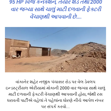
95 HP વિજ કનેક્શન, તૈયાર શેડ તથા 2000
વાર જગ્યા સાથે ચાલું માટી દળવાની ફેક્ટરી
વેંચાણથી આપવાની છે….
વાંકાનેર શહેર નજીક પંચાસર રોડ પર વેલ ડેવલપ
ઇન્ડસ્ટ્રીયલ એરીયામાં મોકાની 2000 વાર જગ્યા સાથે ચાલું
માટી દળવાની ફેક્ટરી વેંચાણથી આપવાની હોય, જેથી રસ
ધરાવતી પાર્ટીએ વહેલાં તે પહેલાંના ધોરણે નીચે આપેલ નંબર
પર સંપર્ક કરવો….