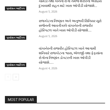
ચામડી તથા કાનના રોગો તેમજ શરીરના અસહ્ય
દુખાવાથી રાહત માટે ખાસ ઓપીડી યોજાશે…
પ્રમોશન આર્ટિકલ
August 5, 2026
રાજકોટના નિષ્ણાત અને અનુભવી સિનિયર યુરો
સર્જનની આવતીકાલે વાંકાનેરની રાજવીર
હોસ્પિટલ ખાતે ખાસ ઓપીડી યોજાશે….
August 5, 2026
પ્રમોશન આર્ટિકલ
વાંકાનેરની રાજવીર હોસ્પિટલ ખાતે આગામી
શનિવારે રાજકોટના શ્વાસ, એલર્જી તથા ફેફસાંના
રોગોના નિષ્ણાંત ડોક્ટરની ખાસ ઓપીડી
યોજાશે…..
પ્રમોશન આર્ટિકલ
August 4, 2026
MOST POPULAR