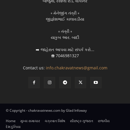
બાજુમાં, રસાલા રોડ, વાંકાનેર
▫️ મેનેજીંગ તંત્રી ▫️
જીજ્ઞેશભાઈ કાલાવડીયા
▫️ તંત્રી ▫️
યાકુબ આર. બાદી
➡️ જાહેરાત આપવા માટે સંપર્ક કરો...
☎️ 7046981327
Contact us:
info.chakravatnews@gmail.com
© Copyright - chakravatnews.com by Glad Infoway
Home
મુખ્ય સમાચાર
ચક્રવાત વિશેષ
સૌરાષ્ટ્ર-ગુજરાત
રાજકીય
દેશ દુનિયા