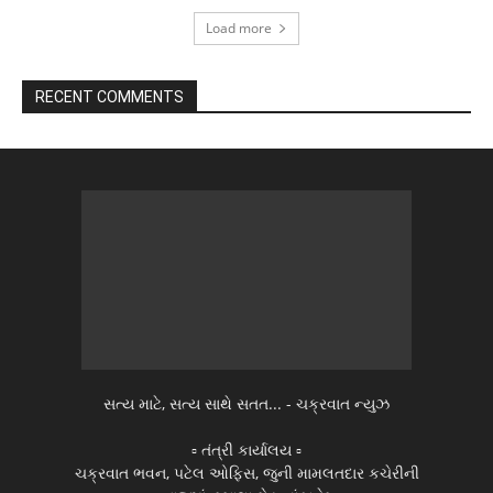
Load more
RECENT COMMENTS
સત્ય માટે, સત્ય સાથે સતત... - ચક્રવાત ન્યુઝ
▫️ તંત્રી કાર્યાલય ▫️
ચક્રવાત ભવન, પટેલ ઓફિસ, જુની મામલતદાર કચેરીની