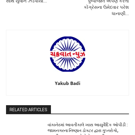
સાથે યુવાન ઝડપાયો….
પુષ્પાંજલિ અર્પણ કરતાં
કોંગ્રેસના ઉમેદવાર પરેશ
ધાનાણી….
Yakub Badi
RELATED ARTICLES
વાંકાનેરમાં આવતીકાલે ખાસ આયુર્વેદિક ઓપીડી :
જામનગરના નિષ્ણાત ડોક્ટર દ્વારા ગુપ્તરોગો,