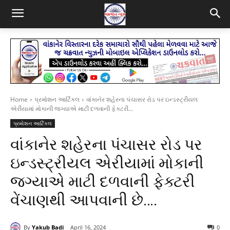
Home
પ્રમોશન આર્ટિકલ
વાંકાનેર શહેરના પંચાસર રોડ પર ઇન્ડસ્ટ્રીયલ
એરીયામાં મોકાની જગ્યાએ માટી દળવાની ફેક્ટરી...
પ્રમોશન આર્ટિકલ
વાંકાનેર શહેરના પંચાસર રોડ પર
ઇન્ડસ્ટ્રીયલ એરીયામાં મોકાની
જગ્યાએ માટી દળવાની ફેક્ટરી
વેંચાણથી આપવાની છે….
By
Yakub Badi
April 16, 2024
0