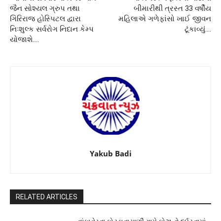
જૈન સોશ્યલ ગ્રુપ તથા
બીમારીથી ત્રસ્ત 33 વર્ષીય
ગિરિરાજ હોસ્પિટલ દ્વારા
મહિલાએ ગળેફાંસો ખાઈ જીવન
નિઃશુલ્ક સર્વરોગ નિદાન કેમ્પ
ટૂંકાવ્યું….
યોજાશે….
Yakub Badi
RELATED ARTICLES