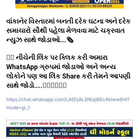
વાંકાનેર વિસ્તારમાં બનતી દરેક ઘટના અને દરેક
સમાચારો સૌથી પહેલા મેળવવા માટે ચક્રવાત
ન્યુઝ સાથે જોડાઓ….🗞️
👉🏻 નીચેની લિંક પર ક્લિક કરી અમારા
WhatsApp ગ્રુપમાં જોડાઓ અને અન્ય
લોકોને પણ આ લિંક Share કરી તેમને આપણી
સાથે જોડો…..👇🏻👇🏻👇🏻
https://chat.whatsapp.com/L46DjAL3NUpBEc4klww6Ht?
mode=gi_t