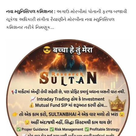
નવા મ્યુનિસિપલ કમિશનર :
અગાઉ મોરબીમાં પોતાની ફરજ બજાવી
ચૂકેલા અધિકારી સંગીતા રૈયાણીને મોરબીના નવા મ્યુનિસિપલ
કમિશનર તરીકે નિમણૂક…