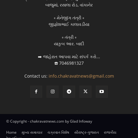
બાજુમાં, રસાલા રોડ, વાંકાનેર
▫️ મેનેજીંગ તંત્રી ▫️
જીજ્ઞેશભાઈ કાલાવડીયા
▫️ તંત્રી ▫️
યાકુબ આર. બાદી
➡️ જાહેરાત આપવા માટે સંપર્ક કરો...
☎️ 7046981327
Contact us:
info.chakravatnews@gmail.com
© Copyright - chakravatnews.com by Glad Infoway
Home
મુખ્ય સમાચાર
ચક્રવાત વિશેષ
સૌરાષ્ટ્ર-ગુજરાત
રાજકીય