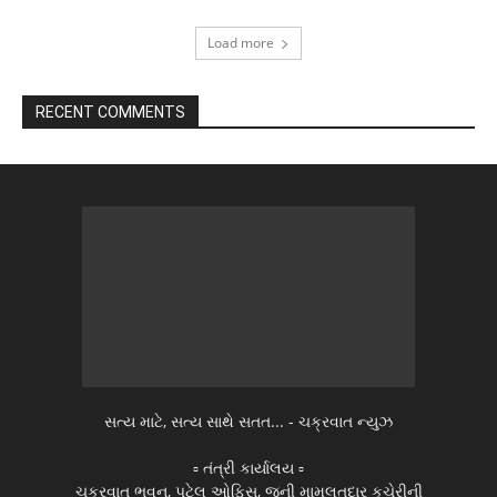
Load more
RECENT COMMENTS
સત્ય માટે, સત્ય સાથે સતત... - ચક્રવાત ન્યુઝ
▫️ તંત્રી કાર્યાલય ▫️
ચક્રવાત ભવન, પટેલ ઓફિસ, જુની મામલતદાર કચેરીની