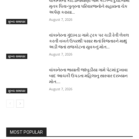
વાંકાનેરના કોટડાનાયાણી ગામે કોઝ-વે દુર્ઘટનામાં
મૃતક પિતા-પુત્રના પરિવારજનોને સહાયના ચેક
અર્પણ કરાયા…
August 7, 2026
મુખ્ય સમાચાર
વાંકાનેરના ગુંદાખડા ગામે ટ્રક પર ચડી રેતી લેવલ
કરતી વખતે ઉપરથી પસાર થતાં વિજતારને માથું
અડી જતાં રાજકોટના યુવકનું મોત…
August 7, 2026
મુખ્ય સમાચાર
વાંકાનેરના ભાયાતી જાંબુડીયા ગામે પેટમાં દુખાવા
બાદ આચકી ઉપડતા મહિલાનુ સારવાર દરમ્યાન
મોત….
August 7, 2026
મુખ્ય સમાચાર
MOST POPULAR