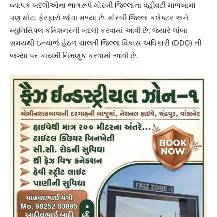
વ્યાપક બદલીઓના ભાગરૂપે મોરબી જિલ્લાના વહીવટી માળખામાં
પણ મોટા ફેરફારો જોવા મળ્યા છે. મોરબી જિલ્લા કલેક્ટર અને
મ્યુનિસિપલ કમિશનરની બદલી કરવામાં આવી છે, જ્યારે લાંબા
સમયથી ઇન્ચાર્જ હેઠળ ચાલતી જિલ્લા વિકાસ અધિકારી (DDO) ની
જગ્યા પર કાયમી નિમણૂક કરવામાં આવી છે.