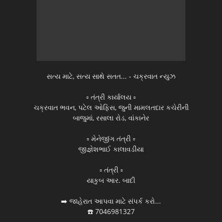
સત્ય માટે, સત્ય સાથે સતત... - ચક્રવાત ન્યુઝ
▫️ તંત્રી કાર્યાલય ▫️
ચક્રવાત ભવન, પટેલ ઓફિસ, જુની મામલતદાર કચેરીની
બાજુમાં, રસાલા રોડ, વાંકાનેર
▫️ મેનેજીંગ તંત્રી ▫️
જીજ્ઞેશભાઈ કાલાવડીયા
▫️ તંત્રી ▫️
યાકુબ આર. બાદી
➡️ જાહેરાત આપવા માટે સંપર્ક કરો...
☎️ 7046981327