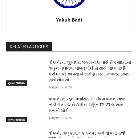
Yakub Badi
RELATED ARTICLES
વાંકાનેરના જીનપરા જકાતનાકા પાસે રોંગ સાઈડમાં
વાહન ચલાવવા બાબતે પોલીસ સાથે બોલાચાલી
કરી ધમકી આપતા બે સામે ફરજમાં રૂકાવટ સબબ
ગુનો નોંધાયો…
મુખ્ય સમાચાર
August 6, 2026
વાંકાનેરના જૂના વઘાસિયામાં બંધ મકાનના તાળા
તોડી રોકડ અને દાગીના સહિત ₹1.71 લાખના
મતાની ચોરી….
August 6, 2026
મુખ્ય સમાચાર
વાંકાનેર તાલુકાના મકતાનપર ગામે વોંકળામાંથી