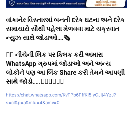
વાંકાનેર વિસ્તારમાં બનતી દરેક ઘટના અને દરેક
સમાચારો સૌથી પહેલા મેળવવા માટે ચક્રવાત
ન્યુઝ સાથે જોડાઓ….🗞️
👉🏻 નીચેની લિંક પર ક્લિક કરી અમારા
WhatsApp ગ્રુપમાં જોડાઓ અને અન્ય
લોકોને પણ આ લિંક Share કરી તેમને આપણી
સાથે જોડો…..👇🏻👇🏻👇🏻
https://chat.whatsapp.com/KvTPb6PffKl5lyOJlj4YzJ?
s=cl&p=a&mlu=4&amv=0