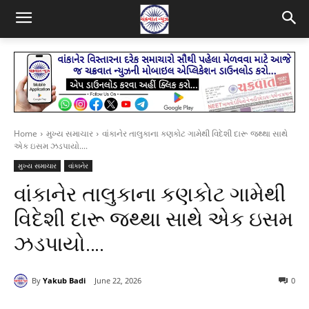
Home
મુખ્ય સમાચાર
વાંકાનેર તાલુકાના કણકોટ ગામેથી વિદેશી દારૂ જથ્થા સાથે
એક ઇસમ ઝડપાયો....
મુખ્ય સમાચાર
વાંકાનેર
વાંકાનેર તાલુકાના કણકોટ ગામેથી
વિદેશી દારૂ જથ્થા સાથે એક ઇસમ
ઝડપાયો….
By
Yakub Badi
June 22, 2026
0