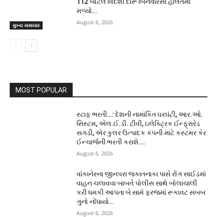
112 બોટલ વિદેશી દારૂ બિનવારસી હાલતમાં
મળ્યો…
August 6, 2026
મુખ્ય સમાચાર
MOST POPULAR
સ્ટાફ ભરતી…: દેશની નામાંકિત ઘરઘંટી, આર.ઓ.
સિસ્ટમ, એલ.ઈ.ડી. ટીવી, ઇલેક્ટ્રિક ઈન્ફ્રારેડ
સગડી, એર કુલર ઉત્પાદક કંપની માટે કસ્ટમર કેર
ઈન્ચાર્જની ભરતી કરાશે….
August 6, 2026
વાંકાનેરના જીનપરા જકાતનાકા પાસે રોંગ સાઈડમાં
વાહન ચલાવવા બાબતે પોલીસ સાથે બોલાચાલી
કરી ધમકી આપતા બે સામે ફરજમાં રૂકાવટ સબબ
ગુનો નોંધાયો…
August 6, 2026