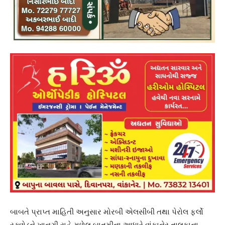
બાબતે પ્રાપ્ત માહિતી અનુસાર મોરબી એલસીબી તથા પેરોલ ફર્લો
સ્ક્વોડને ખાનગી રાહે મળેલ બાતમીના આધારે વાંકાનેર તાલુકાના