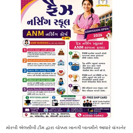
મોરબી એલસીબી ટીમ દ્વારા ચોક્કસ ખાનગી બાતમીને આધારે વાંકાનેર