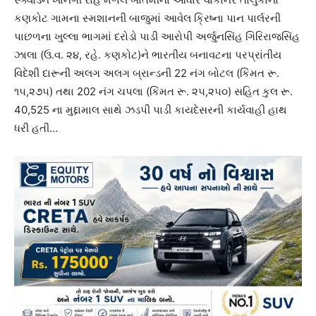
કણકોટ ગામના સ્મશાનની બાજુમાં આવેલ ક્રિષ્ના પાન પાર્લરની
પાછળના ખુલ્લા ભાગમાં દરોડો પાડી આરોપી અર્જુનસિંહ ગિરિરાજસિંહ
ઝાલા (ઉ.વ. ૨૪, રહે. કણકોટ)ને ભારતીય બનાવટના પરપ્રાંતીય
વિદેશી દારૂની અલગ અલગ બ્રાન્ડની 22 નંગ બોટલ (કિંમત રૂ.
૧૫,૨૭૫) તથા 202 નંગ ચપલા (કિંમત રૂ. ૨૫,૨૫૦) સહિત કુલ રૂ.
40,525 ના મુદ્દામાલ સાથે ઝડપી પાડી કાયદેસરની કાર્યવાહી હાથ
ધરી હતી…