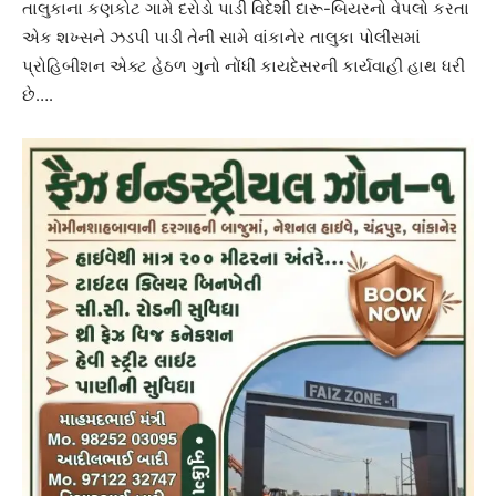
તાલુકાના કણકોટ ગામે દરોડો પાડી વિદેશી દારૂ-બિયરનો વેપલો કરતા
એક શખ્સને ઝડપી પાડી તેની સામે વાંકાનેર તાલુકા પોલીસમાં
પ્રોહિબીશન એક્ટ હેઠળ ગુનો નોંધી કાયદેસરની કાર્યવાહી હાથ ધરી
છે….