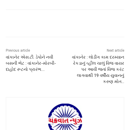
Previous article
Next article
વાંકાનેર એસ.ટી. ડેપોને નવી
વાંકાનેર : લોડીંગ કામ દરમ્યાન
બસની ભેટ : વાંકાનેર-મોરબી-
રેકડાનું વ્હીલ ચાલું વિજ વાયર
દાહોદ રૂટનો પ્રારંભ….
પર આવી જતાં વિજ કરંટ
લાગવાથી 19 વર્ષીય યુવાનનું
કરુણ મોત…