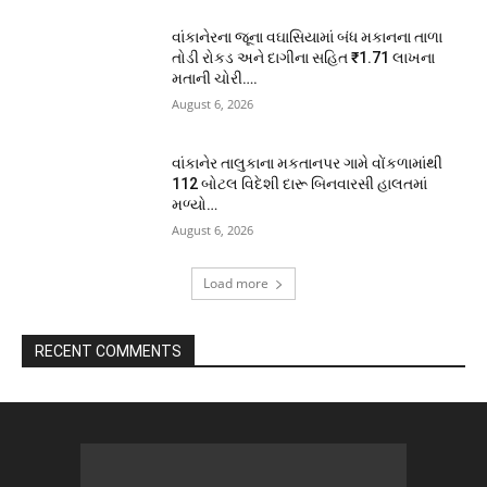
વાંકાનેરના જૂના વઘાસિયામાં બંધ મકાનના તાળા
તોડી રોકડ અને દાગીના સહિત ₹1.71 લાખના
મતાની ચોરી….
August 6, 2026
વાંકાનેર તાલુકાના મકતાનપર ગામે વોંકળામાંથી
112 બોટલ વિદેશી દારૂ બિનવારસી હાલતમાં
મળ્યો…
August 6, 2026
Load more
RECENT COMMENTS