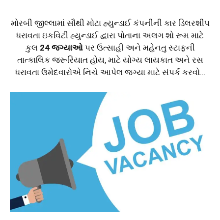
મોરબી જીલ્લામાં સૌથી મોટા હ્યુન્ડાઈ કંપનીની કાર ડિલરશીપ
ધરાવતા ઇકવિટી હ્યુન્ડાઈ દ્વારા‌ પોતાના અલગ શો રૂમ માટે
કુલ
24 જગ્યાઓ
પર ઉત્સાહી અને મહેનતુ સ્ટાફની
તાત્કાલિક જરૂરિયાત હોય, માટે યોગ્ય લાયકાત અને રસ
ધરાવતા ઉમેદવારોએ નિચે આપેલ જગ્યા માટે સંપર્ક કરવો…