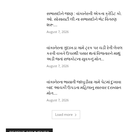
સભાસદોને જાણ : વાંકાનેરની એકતા ક્રેડિટ કો.
ઓ. સોસાયટી લી.ના સભાસદોને ભેટ વિતરણ
શરૂ….
August 7, 2026
વાંકાનેરના ગુંદાખડા ગામે ટ્રક પર ચડી રેતી લેવલ
કરતી વખતે ઉપરથી પસાર થતાં વિજતારને માથું
અડી જતાં રાજકોટના યુવકનું મોત…
August 7, 2026
વાંકાનેરના ભાયાતી જાંબુડીયા ગામે પેટમાં દુખાવા
બાદ આચકી ઉપડતા મહિલાનુ સારવાર દરમ્યાન
મોત….
August 7, 2026
Load more