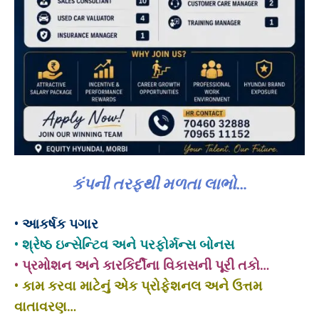
કંપની તરફથી મળતા લાભો…
• આકર્ષક પગાર
• શ્રેષ્ઠ ઇન્સેન્ટિવ અને પરફોર્મન્સ બોનસ
• પ્રમોશન અને કારકિર્દીના વિકાસની પૂરી તકો…
• કામ કરવા માટેનું એક પ્રોફેશનલ અને ઉત્તમ
વાતાવરણ…