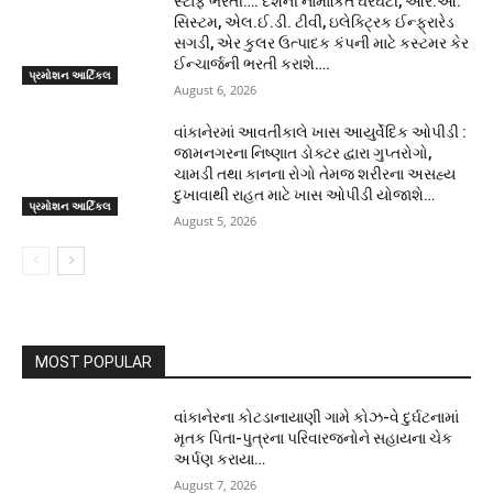
સ્ટાફ ભરતી…: દેશની નામાંકિત ઘરઘંટી, આર.ઓ.
સિસ્ટમ, એલ.ઈ.ડી. ટીવી, ઇલેક્ટ્રિક ઈન્ફ્રારેડ
સગડી, એર કુલર ઉત્પાદક કંપની માટે કસ્ટમર કેર
ઈન્ચાર્જની ભરતી કરાશે….
પ્રમોશન આર્ટિકલ
August 6, 2026
વાંકાનેરમાં આવતીકાલે ખાસ આયુર્વેદિક ઓપીડી :
જામનગરના નિષ્ણાત ડોક્ટર દ્વારા ગુપ્તરોગો,
ચામડી તથા કાનના રોગો તેમજ શરીરના અસહ્ય
દુખાવાથી રાહત માટે ખાસ ઓપીડી યોજાશે…
પ્રમોશન આર્ટિકલ
August 5, 2026
MOST POPULAR
વાંકાનેરના કોટડાનાયાણી ગામે કોઝ-વે દુર્ઘટનામાં
મૃતક પિતા-પુત્રના પરિવારજનોને સહાયના ચેક
અર્પણ કરાયા…
August 7, 2026