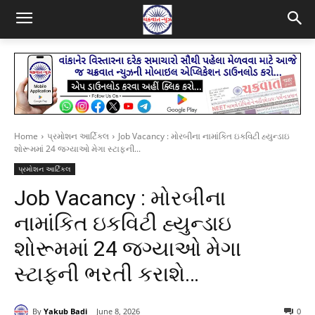
Home
પ્રમોશન આર્ટિકલ
Job Vacancy : મોરબીના નામાંકિત ઇકવિટી હ્યુન્ડાઇ
શોરૂમમાં 24 જગ્યાઓ મેગા સ્ટાફની...
પ્રમોશન આર્ટિકલ
Job Vacancy : મોરબીના
નામાંકિત ઇકવિટી હ્યુન્ડાઇ
શોરૂમમાં 24 જગ્યાઓ મેગા
સ્ટાફની ભરતી કરાશે…
By
Yakub Badi
June 8, 2026
0