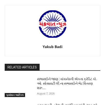
Yakub Badi
RELATED ARTICLES
સભાસદોને જાણ : વાંકાનેરની એકતા ક્રેડિટ કો.
ઓ. સોસાયટી લી.ના સભાસદોને ભેટ વિતરણ
શરૂ….
August 7, 2026
પ્રમોશન આર્ટિકલ