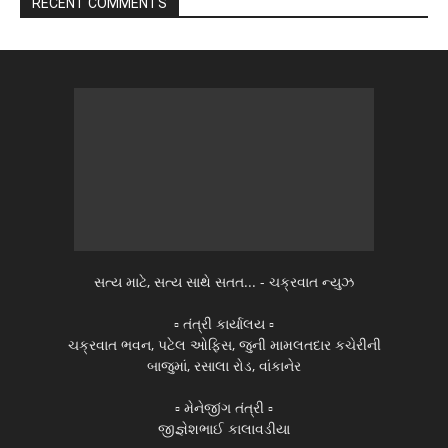
RECENT COMMENTS
સત્ય માટે, સત્ય સાથે સતત... - ચક્રવાત ન્યુઝ
▫️ તંત્રી કાર્યાલય ▫️
ચક્રવાત ભવન, પટેલ ઓફિસ, જુની મામલતદાર કચેરીની
બાજુમાં, રસાલા રોડ, વાંકાનેર
▫️ મેનેજીંગ તંત્રી ▫️
જીજ્ઞેશભાઈ કાલાવડીયા