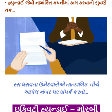
• ‌‌હ્યુન્ડાઈ જેવી નામાંકિત કંપનીમાં કામ કરવાની સુવર્ણ
તક…
રસ ધરાવતા ઉમેદવારોએ તાત્કાલિક નીચે
આપેલ નંબર પર સંપર્ક કરવો…
ઇક્વિટી હ્યુન્ડાઈ – મોરબી