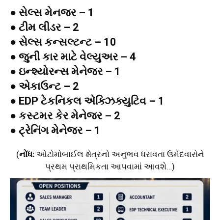
● સેલ્સ મેનજર – 1
● ટીમ લીડર – 2
● સેલ્સ કન્સલ્ટન્ટ – 10
● જુની કાર માટે વેલ્યુઅર – 4
● ઇન્શ્યોરન્સ મેનેજર – 1
● એકાઉન્ટ – 2
● EDP ટેકનિકલ એક્ઝિક્યુટિવ – 1
● કસ્ટમર કેર મેનેજર – 2
● ટ્રેનિંગ મેનેજર – 1
(
નોંધ:
ઓટોમોબાઈલ ક્ષેત્રનો અનુભવ ધરાવતા ઉમેદવારોને
પ્રથમ પ્રાથમિકતા આપવામાં આવશે…)