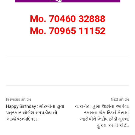
Mo. 70460 32888
Mo. 70965 11152
Previous article
Next article
Happy Birthday : મોરબીના યુવા
વાંકાનેર : હાથ ઉછીના આપેલા
પત્રકાર યોગેશ રંગપડીયાનો
રકમના ચેક રિટર્ન કેસમાં
આજે જન્મદિવસ…
આરોપીને નિર્દોષ છોડી મુકવા
હુકમ કરતી કોર્ટ…