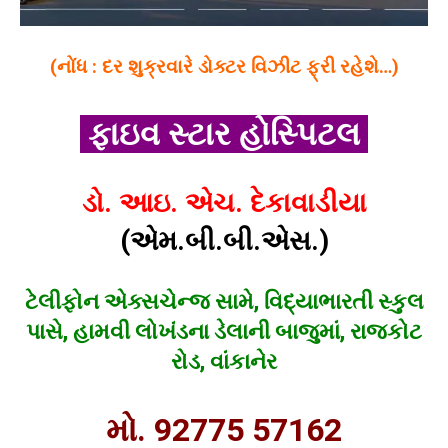
(નોંધ : દર શુક્રવારે ડોક્ટર વિઝીટ ફ્રી રહેશે…)
ફાઇવ સ્ટાર હોસ્પિટલ
ડો. આઇ. એચ. દેકાવાડીયા
(એમ.બી.બી.એસ.)
ટેલીફોન એક્સચેન્જ સામે, વિદ્યાભારતી સ્કુલ
પાસે, હામવી લોખંડના ડેલાની બાજુમાં, રાજકોટ
રોડ, વાંકાનેર
મો. 92775 57162