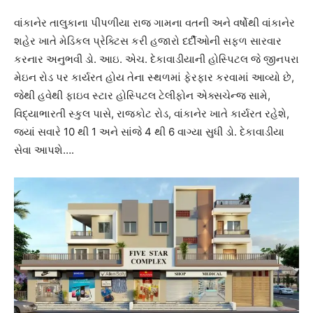
વાંકાનેર તાલુકાના પીપળીયા રાજ ગામના વતની અને વર્ષોથી વાંકાનેર
શહેર ખાતે મેડિકલ પ્રેક્ટિસ કરી હજારો દર્દીઓની સફળ સારવાર
કરનાર અનુભવી ડો. આઇ. એચ. દેકાવાડીયાની હોસ્પિટલ જે જીનપરા
મેઇન રોડ પર કાર્યરત હોય તેના સ્થળમાં ફેરફાર કરવામાં આવ્યો છે,
જેથી હવેથી ફાઇવ સ્ટાર હોસ્પિટલ ટેલીફોન એક્સચેન્જ સામે,
વિદ્યાભારતી સ્કુલ પાસે, રાજકોટ રોડ, વાંકાનેર ખાતે કાર્યરત રહેશે,
જ્યાં સવારે 10 થી 1 અને સાંજે 4 થી 6 વાગ્યા સુધી ડો. દેકાવાડીયા
સેવા આપશે….