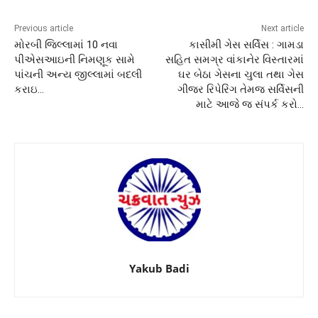
Previous article
Next article
મોરબી જિલ્લામાં 10 નવા
કાસીમી ગેસ સર્વિસ : ગામડા
પીએસઆઇની નિમણૂક સામે
સહિત સમગ્ર વાંકાનેર વિસ્તારમાં
પાંચની અન્ય જીલ્લામાં બદલી
ઘર બેઠા ગેસના ચુલા તથા ગેસ
કરાઇ…
ગીજર રિપેરિંગ તેમજ સર્વિસની
માટે આજે જ સંપર્ક કરો…
Yakub Badi