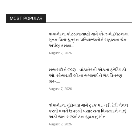
MOST POPULAR
વાંકાનેરના કોટડાનાયાણી ગામે કોઝ-વે દુર્ઘટનામાં
મૃતક પિતા-પુત્રના પરિવારજનોને સહાયના ચેક
અર્પણ કરાયા…
August 7, 2026
સભાસદોને જાણ : વાંકાનેરની એકતા ક્રેડિટ કો.
ઓ. સોસાયટી લી.ના સભાસદોને ભેટ વિતરણ
શરૂ….
August 7, 2026
વાંકાનેરના ગુંદાખડા ગામે ટ્રક પર ચડી રેતી લેવલ
કરતી વખતે ઉપરથી પસાર થતાં વિજતારને માથું
અડી જતાં રાજકોટના યુવકનું મોત…
August 7, 2026