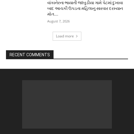
વાંકાનેરના ભાયાતી જાંબુડીયા ગામે પેટમાં દુખાવા
બાદ આચકી ઉપડતા મહિલાનુ સારવાર દરમ્યાન
મોત….
August 7, 2026
Load more
RECENT COMMENTS