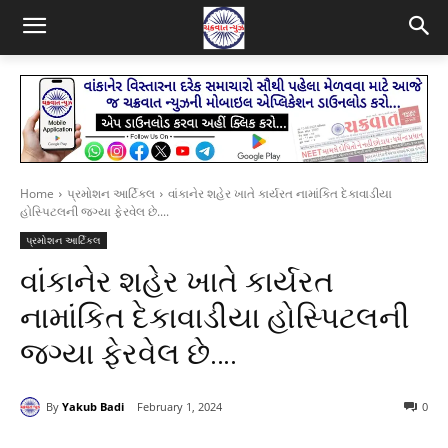
Home
પ્રમોશન આર્ટિકલ
વાંકાનેર શહેર ખાતે કાર્યરત નામાંકિત દેકાવાડીયા
હોસ્પિટલની જગ્યા ફેરવેલ છે....
પ્રમોશન આર્ટિકલ
વાંકાનેર શહેર ખાતે કાર્યરત
નામાંકિત દેકાવાડીયા હોસ્પિટલની
જગ્યા ફેરવેલ છે….
By
Yakub Badi
February 1, 2024
0