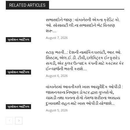
RELATED ARTICLES
સભાસદોને જાણ : વાંકાનેરની એકતા ક્રેડિટ કો.
ઓ. સોસાયટી લી.ના સભાસદોને ભેટ વિતરણ
શરૂ….
August 7, 2026
પ્રમોશન આર્ટિકલ
સ્ટાફ ભરતી…: દેશની નામાંકિત ઘરઘંટી, આર.ઓ.
સિસ્ટમ, એલ.ઈ.ડી. ટીવી, ઇલેક્ટ્રિક ઈન્ફ્રારેડ
સગડી, એર કુલર ઉત્પાદક કંપની માટે કસ્ટમર કેર
ઈન્ચાર્જની ભરતી કરાશે….
પ્રમોશન આર્ટિકલ
August 6, 2026
વાંકાનેરમાં આવતીકાલે ખાસ આયુર્વેદિક ઓપીડી :
જામનગરના નિષ્ણાત ડોક્ટર દ્વારા ગુપ્તરોગો,
ચામડી તથા કાનના રોગો તેમજ શરીરના અસહ્ય
દુખાવાથી રાહત માટે ખાસ ઓપીડી યોજાશે…
પ્રમોશન આર્ટિકલ
August 5, 2026