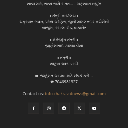
સત્ય માટે, સત્ય સાથે સતત... - ચક્રવાત ન્યુઝ
▫️ તંત્રી કાર્યાલય ▫️
ચક્રવાત ભવન, પટેલ ઓફિસ, જુની મામલતદાર કચેરીની
બાજુમાં, રસાલા રોડ, વાંકાનેર
▫️ મેનેજીંગ તંત્રી ▫️
જીજ્ઞેશભાઈ કાલાવડીયા
▫️ તંત્રી ▫️
યાકુબ આર. બાદી
➡️ જાહેરાત આપવા માટે સંપર્ક કરો...
☎️ 7046981327
Contact us:
info.chakravatnews@gmail.com