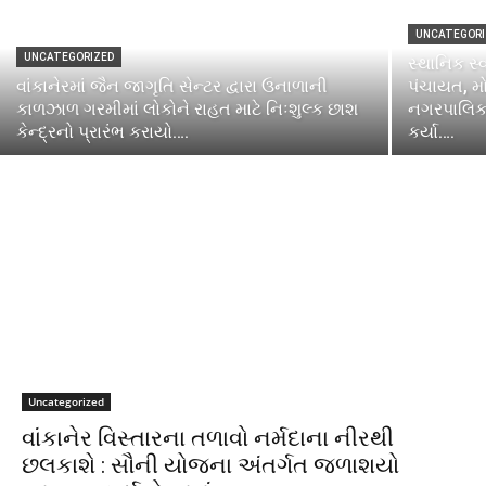
UNCATEGORI
UNCATEGORIZED
સ્થાનિક સ્
વાંકાનેરમાં જૈન જાગૃતિ સેન્ટર દ્વારા ઉનાળાની
પંચાયત, મ
કાળઝાળ ગરમીમાં લોકોને રાહત માટે નિઃશુલ્ક છાશ
નગરપાલિકા
કેન્દ્રનો પ્રારંભ કરાયો….
કર્યા….
Uncategorized
વાંકાનેર વિસ્તારના તળાવો નર્મદાના નીરથી
છલકાશે : સૌની યોજના અંતર્ગત જળાશયો