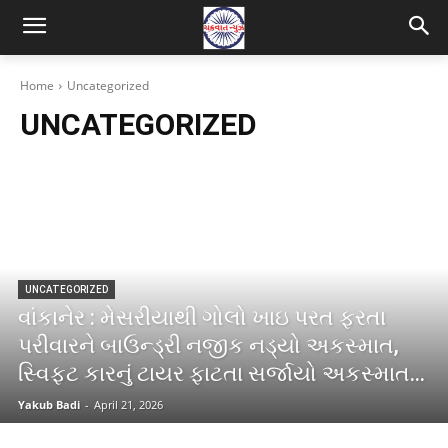
Home
Uncategorized
UNCATEGORIZED
UNCATEGORIZED
વાંકાનેર : મેસરીયાથી ગોલો ખાઇ પરત ફરતા
પરીવારને બાઉન્ડ્રી નજીક નડ્યો અકસ્માત,
સ્વિફ્ટ કારનું ટાયર ફાટતા સર્જાયો અકસ્માત…
Yakub Badi
-
April 21, 2026