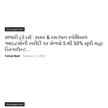
Uncategorized
સંજરી ટ્રેડર્સ : સમર & રમઝાન સ્પેશિયલ
આઇટમોની ખરીદી પર મેળવો 5 થી 50% સુધી મહા
ડિસ્કાઉન્ટ….
Yakub Badi
-
February 15, 2026
Uncategorized