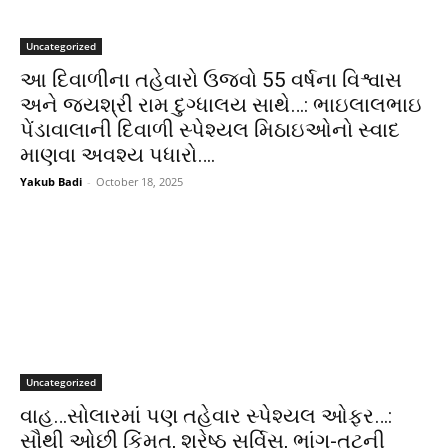
Uncategorized
આ દિવાળીના તહેવારો ઉજવો 55 વર્ષના વિશ્વાસ
અને જયશ્રી રામ દુગ્ધાલય સાથે…: ભાઇલાલભાઇ
પેંડાવાલાની દિવાળી સ્પેશ્યલ મિઠાઇઓનો સ્વાદ
માણવા અવશ્ય પધારો….
Yakub Badi
-
October 18, 2025
Uncategorized
વાહ…સોલારમાં પણ તહેવાર સ્પેશ્યલ ઓફર…:
સૌથી ઓછી કિંમત, શ્રેષ્ઠ સર્વિસ, ભાંગ-તુટની