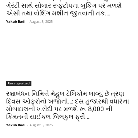
ગેરંટી સાથે સોલાર રૂફટોપના બુકિંગ પર મળશે
એસી તથા વોશિંગ મશીન જીતવાની તક….
Yakub Badi
-
August 8, 2025
Uncategorized
રક્ષાબંધન નિમિત્તે મેહુલ ટેલિકોમ લાવ્યું છે ત્રણ
દિવસ ઓફરોનો ખજાનો…: દસ હજારથી વધારેના
મોબાઇલની ખરીદી પર મળશે રૂ. 8,000 ની
કિંમતની સાઈકલ બિલકુલ ફ્રી….
Yakub Badi
-
August 5, 2025