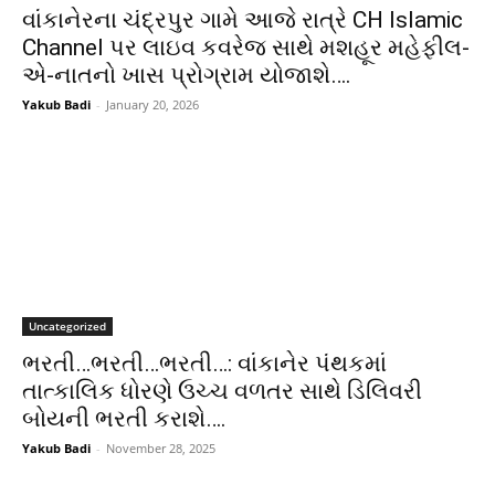
વાંકાનેરના ચંદ્રપુર ગામે આજે રાત્રે CH Islamic
Channel પર લાઇવ કવરેજ સાથે મશહૂર મહેફીલ-
એ-નાતનો ખાસ પ્રોગ્રામ યોજાશે….
Yakub Badi
-
January 20, 2026
Uncategorized
ભરતી…ભરતી…ભરતી…: વાંકાનેર પંથકમાં
તાત્કાલિક ધોરણે ઉચ્ચ વળતર સાથે ડિલિવરી
બોયની ભરતી કરાશે….
Yakub Badi
-
November 28, 2025