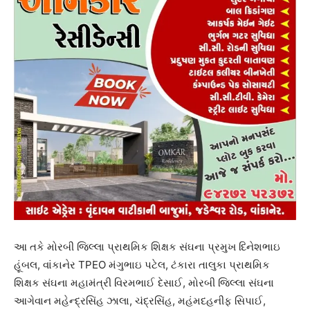
આ તકે મોરબી જિલ્લા પ્રાથમિક શિક્ષક સંઘના પ્રમુખ દિનેશભાઇ
હૂંબલ, વાંકાનેર TPEO મંગુભાઇ પટેલ, ટંકારા તાલુકા પ્રાથમિક
શિક્ષક સંઘના મહામંત્રી વિરમભાઈ દેસાઈ, મોરબી જિલ્લા સંઘના
આગેવાન મહેન્દ્રસિંહ ઝાલા, ચંદ્રસિંહ, મહંમદહનીફ સિપાઈ,