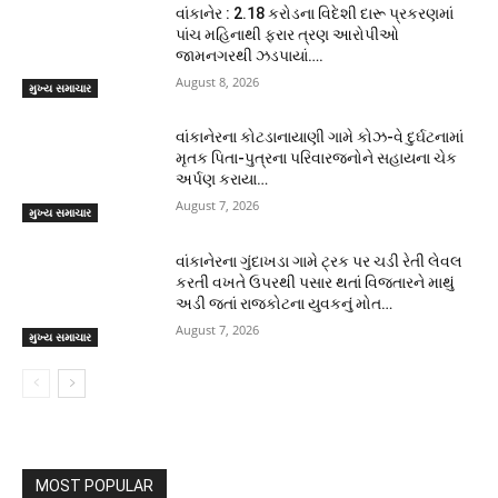
વાંકાનેર : 2.18 કરોડના વિદેશી દારૂ પ્રકરણમાં
પાંચ મહિનાથી ફરાર ત્રણ આરોપીઓ
જામનગરથી ઝડપાયાં….
August 8, 2026
મુખ્ય સમાચાર
વાંકાનેરના કોટડાનાયાણી ગામે કોઝ-વે દુર્ઘટનામાં
મૃતક પિતા-પુત્રના પરિવારજનોને સહાયના ચેક
અર્પણ કરાયા…
August 7, 2026
મુખ્ય સમાચાર
વાંકાનેરના ગુંદાખડા ગામે ટ્રક પર ચડી રેતી લેવલ
કરતી વખતે ઉપરથી પસાર થતાં વિજતારને માથું
અડી જતાં રાજકોટના યુવકનું મોત…
August 7, 2026
મુખ્ય સમાચાર
MOST POPULAR