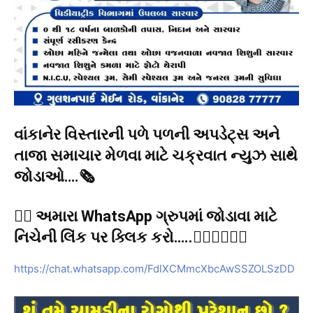
વાંકાનેર વિસ્તારની પળે પળની અપડેટ્સ અને
તાજા સમાચાર મેળવા માટે ચક્રવાત ન્યુઝ સાથે
જોડાઓ….🗞️
👉🏻 અમારા WhatsApp ગ્રુપમાં જોડાવા માટે
નિચેની લિંક પર ક્લિક કરો…..👇🏻👇🏻👇🏻
https://chat.whatsapp.com/FdlXCMmcXbcAwSSZOLSzDD