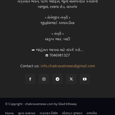
ચક્રવાત ભવન, પટેલ ઓફિસ, જુની મામલતદાર કચેરીની
બાજુમાં, રસાલા રોડ, વાંકાનેર
▫️ મેનેજીંગ તંત્રી ▫️
જીજ્ઞેશભાઈ કાલાવડીયા
▫️ તંત્રી ▫️
યાકુબ આર. બાદી
➡️ જાહેરાત આપવા માટે સંપર્ક કરો...
☎️ 7046981327
Contact us:
info.chakravatnews@gmail.com
© Copyright - chakravatnews.com by Glad Infoway
Home
મુખ્ય સમાચાર
ચક્રવાત વિશેષ
સૌરાષ્ટ્ર-ગુજરાત
રાજકીય