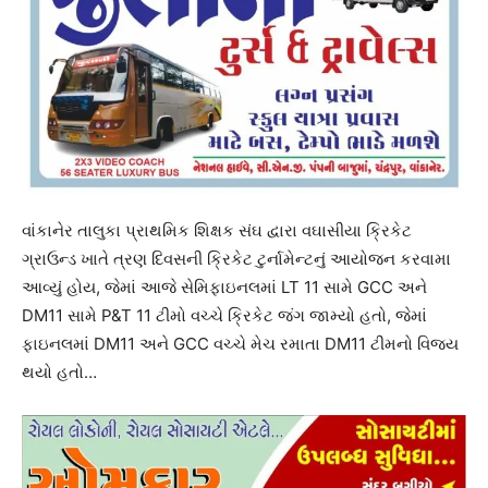
વાંકાનેર તાલુકા પ્રાથમિક શિક્ષક સંઘ દ્વારા વઘાસીયા ક્રિકેટ
ગ્રાઉન્ડ ખાતે ત્રણ દિવસની ક્રિકેટ ટુર્નામેન્ટનું આયોજન કરવામા
આવ્યું હોય, જેમાં આજે સેમિફાઇનલમાં LT 11 સામે GCC અને
DM11 સામે P&T 11 ટીમો વચ્ચે ક્રિકેટ જંગ જામ્યો હતો, જેમાં
ફાઇનલમાં DM11 અને GCC વચ્ચે મેચ રમાતા DM11 ટીમનો વિજય
થયો હતો…