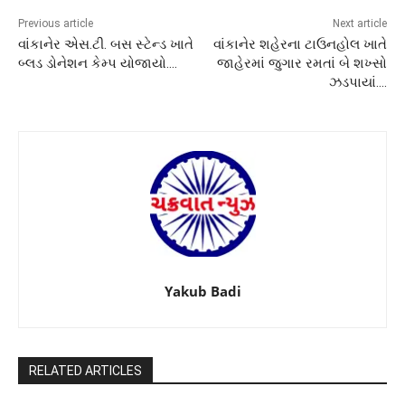
Previous article
Next article
વાંકાનેર એસ.ટી. બસ સ્ટેન્ડ ખાતે
વાંકાનેર શહેરના ટાઉનહોલ ખાતે
બ્લડ ડોનેશન કેમ્પ યોજાયો….
જાહેરમાં જુગાર રમતાં બે શખ્સો
ઝડપાયાં….
Yakub Badi
RELATED ARTICLES