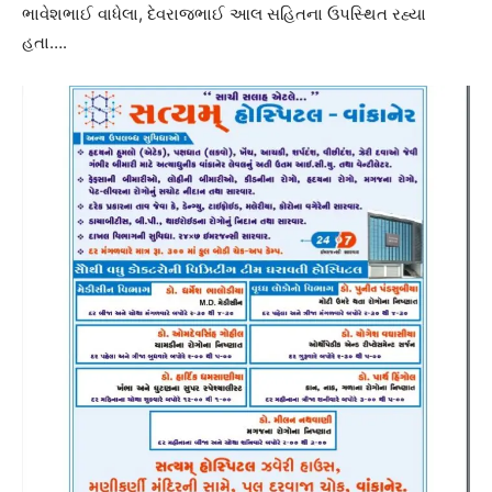
ભાવેશભાઈ વાધેલા, દેવરાજભાઈ આલ સહિતના ઉપસ્થિત રહ્યા
હતા….