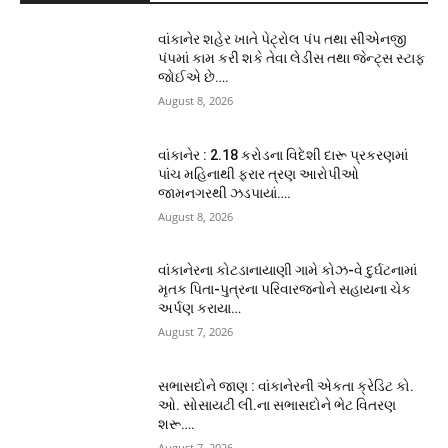
વાંકાનેર શહેર ખાતે પેટ્રોલ પંપ તથા સીએનજી
પંપમાં કામ કરી શકે તેવા લેડીસ તથા જેન્ટ્સ સ્ટાફ
જોઈએ છે….
August 8, 2026
વાંકાનેર : 2.18 કરોડના વિદેશી દારૂ પ્રકરણમાં
પાંચ મહિનાથી ફરાર ત્રણ આરોપીઓ
જામનગરથી ઝડપાયાં….
August 8, 2026
વાંકાનેરના કોટડાનાયાણી ગામે કોઝ-વે દુર્ઘટનામાં
મૃતક પિતા-પુત્રના પરિવારજનોને સહાયના ચેક
અર્પણ કરાયા…
August 7, 2026
સભાસદોને જાણ : વાંકાનેરની એકતા ક્રેડિટ કો.
ઓ. સોસાયટી લી.ના સભાસદોને ભેટ વિતરણ
શરૂ….
August 7, 2026