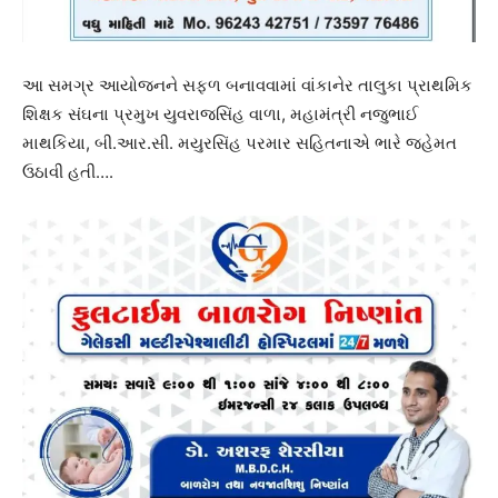
આ સમગ્ર આયોજનને સફળ બનાવવામાં વાંકાનેર તાલુકા પ્રાથમિક
શિક્ષક સંઘના પ્રમુખ યુવરાજસિંહ વાળા, મહામંત્રી નજુભાઈ
માથકિયા, બી.આર.સી. મયુરસિંહ પરમાર સહિતનાએ ભારે જહેમત
ઉઠાવી હતી….