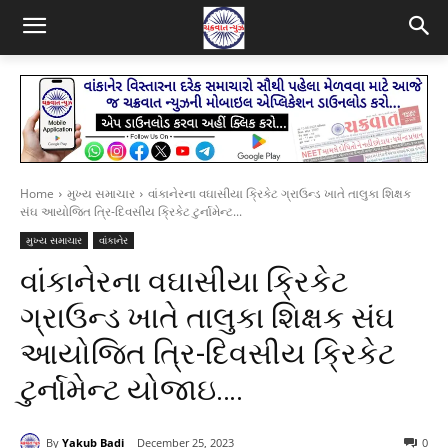
Home
મુખ્ય સમાચાર
વાંકાનેરના વઘાસીયા ક્રિકેટ ગ્રાઉન્ડ ખાતે તાલુકા શિક્ષક
સંઘ આયોજિત ત્રિ-દિવસીય ક્રિકેટ ટુર્નામેન્ટ...
મુખ્ય સમાચાર
વાંકાનેર
વાંકાનેરના વઘાસીયા ક્રિકેટ
ગ્રાઉન્ડ ખાતે તાલુકા શિક્ષક સંઘ
આયોજિત ત્રિ-દિવસીય ક્રિકેટ
ટુર્નામેન્ટ યોજાઇ….
By
Yakub Badi
December 25, 2023
0