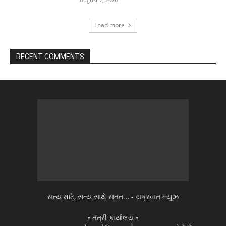
Load more
RECENT COMMENTS
સત્ય માટે, સત્ય સાથે સતત... - ચક્રવાત ન્યુઝ
▫️ તંત્રી કાર્યાલય ▫️