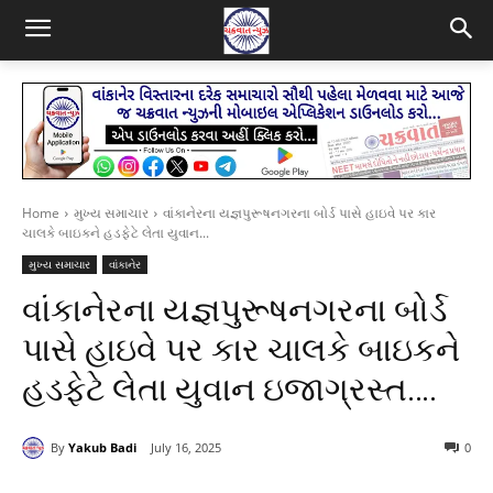
Home
મુખ્ય સમાચાર
વાંકાનેરના યજ્ઞપુરૂષનગરના બોર્ડ પાસે હાઇવે પર કાર
ચાલકે બાઇકને હડફેટે લેતા યુવાન...
મુખ્ય સમાચાર
વાંકાનેર
વાંકાનેરના યજ્ઞપુરૂષનગરના બોર્ડ
પાસે હાઇવે પર કાર ચાલકે બાઇકને
હડફેટે લેતા યુવાન ઇજાગ્રસ્ત….
By
Yakub Badi
July 16, 2025
0