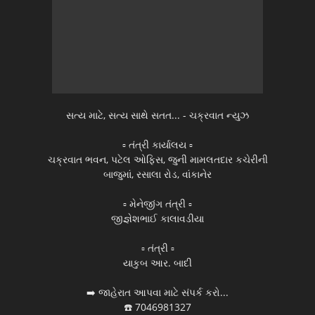
સત્ય માટે, સત્ય સાથે સતત... - ચક્રવાત ન્યુઝ
▫️ તંત્રી કાર્યાલય ▫️
ચક્રવાત ભવન, પટેલ ઓફિસ, જુની મામલતદાર કચેરીની
બાજુમાં, રસાલા રોડ, વાંકાનેર
▫️ મેનેજીંગ તંત્રી ▫️
જીજ્ઞેશભાઈ કાલાવડીયા
▫️ તંત્રી ▫️
યાકુબ આર. બાદી
➡️ જાહેરાત આપવા માટે સંપર્ક કરો...
☎️ 7046981327