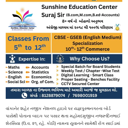
વાંકાનેર શહેર નજીક નેશનલ હાઇવે પર યજ્ઞપુરુષનગરના બોર્ડ
પાસેથી પોતાના બાઇક પર પસાર થતા મહોમદમુજીબ નજરૂદિનભાઈ
શેરસિયા (ઉ.વ. ૨૧, રહે. કોઠી) નામના યુવાનને સામેથી રોંગ સાઈડમાં