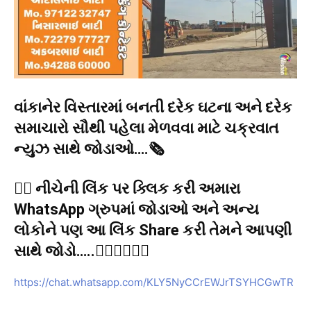
વાંકાનેર વિસ્તારમાં બનતી દરેક ઘટના અને દરેક
સમાચારો સૌથી પહેલા મેળવવા માટે ચક્રવાત
ન્યુઝ સાથે જોડાઓ….🗞️
👉🏻 નીચેની લિંક પર ક્લિક કરી અમારા
WhatsApp ગ્રુપમાં જોડાઓ અને અન્ય
લોકોને પણ આ લિંક Share કરી તેમને આપણી
સાથે જોડો…..👇🏻👇🏻👇🏻
https://chat.whatsapp.com/KLY5NyCCrEWJrTSYHCGwTR