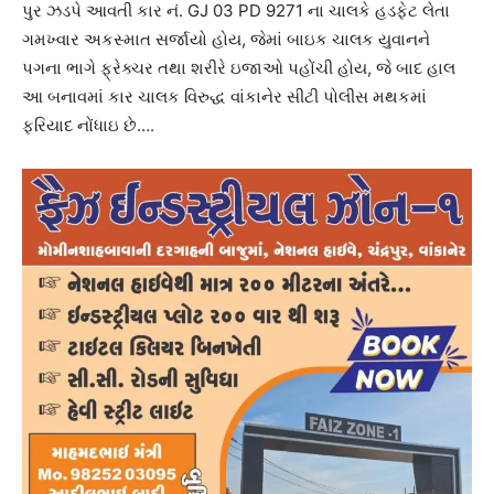
પુર ઝડપે આવતી કાર નં. GJ 03 PD 9271 ના ચાલકે હડફેટ લેતા
ગમખ્વાર અકસ્માત સર્જાયો હોય, જેમાં બાઇક ચાલક યુવાનને
પગના ભાગે ફ્રેક્ચર તથા શરીરે ઇજાઓ પહોંચી હોય, જે બાદ હાલ
આ બનાવમાં કાર ચાલક વિરુદ્ધ વાંકાનેર સીટી પોલીસ મથકમાં
ફરિયાદ નોંધાઇ છે….