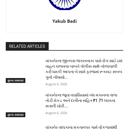
Yakub Badi
RELATED ARTICLES
વાંકાનેરના જીનપરા જકાતનાકા પાસે રોંગ સાઈડમાં
વાહન ચલાવવા બાબતે પોલીસ સાથે બોલાચાલી
કરી ધમકી આપતા બે સામે ફરજમાં રૂકાવટ સબબ
ગુનો નોંધાયો…
મુખ્ય સમાચાર
August 6, 2026
વાંકાનેરના જૂના વઘાસિયામાં બંધ મકાનના તાળા
તોડી રોકડ અને દાગીના સહિત ₹1.71 લાખના
મતાની ચોરી….
August 6, 2026
મુખ્ય સમાચાર
વાંકાનેર તાલુકાના મકતાનપર ગામે વોંકળામાંથી