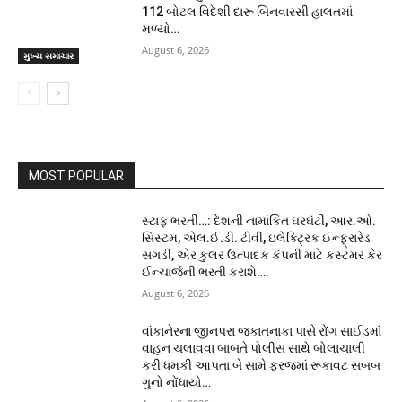
112 બોટલ વિદેશી દારૂ બિનવારસી હાલતમાં
મળ્યો…
August 6, 2026
મુખ્ય સમાચાર
MOST POPULAR
સ્ટાફ ભરતી…: દેશની નામાંકિત ઘરઘંટી, આર.ઓ.
સિસ્ટમ, એલ.ઈ.ડી. ટીવી, ઇલેક્ટ્રિક ઈન્ફ્રારેડ
સગડી, એર કુલર ઉત્પાદક કંપની માટે કસ્ટમર કેર
ઈન્ચાર્જની ભરતી કરાશે….
August 6, 2026
વાંકાનેરના જીનપરા જકાતનાકા પાસે રોંગ સાઈડમાં
વાહન ચલાવવા બાબતે પોલીસ સાથે બોલાચાલી
કરી ધમકી આપતા બે સામે ફરજમાં રૂકાવટ સબબ
ગુનો નોંધાયો…