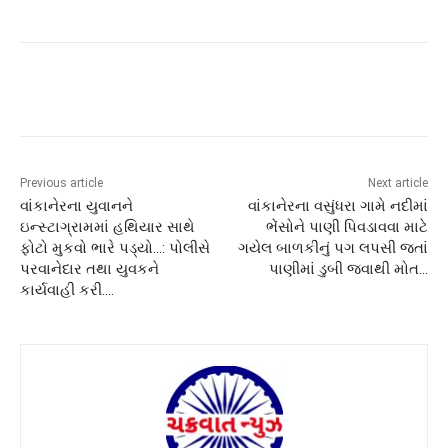
Previous article
Next article
વાંકાનેરના યુવાનને
વાંકાનેરના વસુંધરા ગામે નદીમાં
ઇન્સ્ટાગ્રામમાં હથિયાર સાથે
ભેંસોને પાણી પિવડાવવા માટે
ફોટો મુકવો ભારે પડ્યો…: પોલીસે
ગયેલ બાળકીનું પગ લપસી જતાં
પરવાનેદાર તથા યુવકને
પાણીમાં ડુબી જવાથી મોત…
કાર્યવાહી કરી….