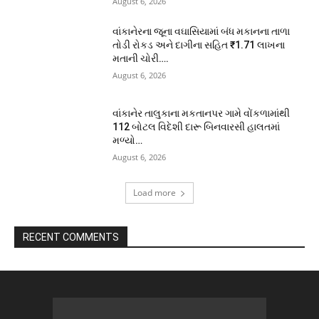
August 6, 2026
વાંકાનેરના જૂના વઘાસિયામાં બંધ મકાનના તાળા
તોડી રોકડ અને દાગીના સહિત ₹1.71 લાખના
મતાની ચોરી….
August 6, 2026
વાંકાનેર તાલુકાના મકતાનપર ગામે વોંકળામાંથી
112 બોટલ વિદેશી દારૂ બિનવારસી હાલતમાં
મળ્યો…
August 6, 2026
Load more
RECENT COMMENTS