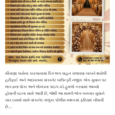
મીતાણા પાસેના કારખાનામાં પિકઅપ વાહન ચલાવવા બાબતે થયેલી
હરીફાઈ અને અદાવતમાં વાંકાનેર બાઉન્ડ્રી નજીક એક યુવાન પર
લાકડાના ધોકા અને લોખંડના પાઇપ વડે હુમલો કરવામાં આવ્યો
હોવાની ઘટના સામે આવી છે, જેથી આ મામલે ભોગ બનનાર યુવાને
ચાર ઇસમો સામે વાંકાનેર તાલુકા પોલીસ મથકમાં ફરિયાદ નોંધાવી
છે….