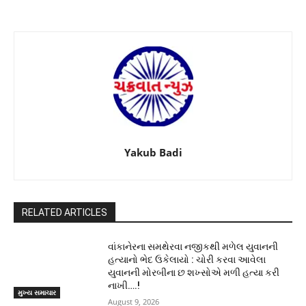
Yakub Badi
RELATED ARTICLES
વાંકાનેરના સમથેરવા નજીકથી મળેલ યુવાનની
હત્યાનો ભેદ ઉકેલાયો : ચોરી કરવા આવેલા
યુવાનની મોરબીના છ શખ્સોએ મળી હત્યા કરી
નાખી….!
મુખ્ય સમાચાર
August 9, 2026