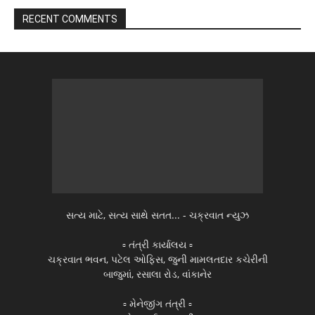
RECENT COMMENTS
સત્ય માટે, સત્ય સાથે સતત... - ચક્રવાત ન્યુઝ
▫️ તંત્રી કાર્યાલય ▫️
ચક્રવાત ભવન, પટેલ ઓફિસ, જુની મામલતદાર કચેરીની
બાજુમાં, રસાલા રોડ, વાંકાનેર
▫️ મેનેજીંગ તંત્રી ▫️