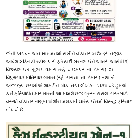
જેની અદાવત અને ખાર મનમાં રાખીને વાંકાનેર બાઉન્ડ્રી નજીક
આવેલ શક્તિ ટી સ્ટોલ પાસે ફરિયાદી ભરતભાઈને આંતરી આરોપી ૧).
વિજયભાઇ બાબુભાઇ ગમારા (રહે. વાછકપર, તા. ટંકારા), ૨).
વિપુલભાઇ મોતિભાઇ ગમારા (રહે. સરાયા, તા. ટંકારા) તથા બે
અજાણ્યા ઇસમોએ લાકડીના ધોકા તથા લોખંડના પાઇપ વડે હુમલો
કરી ફરિયાદીને માર મારતાં આ મામલે ઇજાગ્રસ્ત થયેલા ભરતભાઈ
વરૂએ વાંકાનેર તાલુકા પોલીસ મથકમાં ચારેય ઈસમો વિરૂદ્ધ ફરિયાદ
નોંધાવી છે….