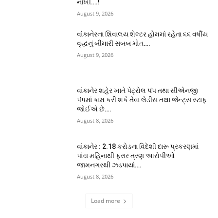
નાખી….!
August 9, 2026
વાંકાનેરના શિવાલય શેલ્ટર હોમમાં રહેતા ૬૬ વર્ષીય
વૃદ્ધનું બીમારી સબબ મોત….
August 9, 2026
વાંકાનેર શહેર ખાતે પેટ્રોલ પંપ તથા સીએનજી
પંપમાં કામ કરી શકે તેવા લેડીસ તથા જેન્ટ્સ સ્ટાફ
જોઈએ છે….
August 8, 2026
વાંકાનેર : 2.18 કરોડના વિદેશી દારૂ પ્રકરણમાં
પાંચ મહિનાથી ફરાર ત્રણ આરોપીઓ
જામનગરથી ઝડપાયાં….
August 8, 2026
Load more