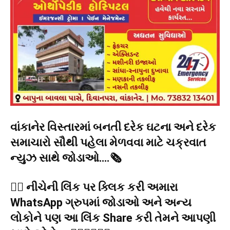
વાંકાનેર વિસ્તારમાં બનતી દરેક ઘટના અને દરેક
સમાચારો સૌથી પહેલા મેળવવા માટે ચક્રવાત
ન્યુઝ સાથે જોડાઓ….🗞️
👉🏻 નીચેની લિંક પર ક્લિક કરી અમારા
WhatsApp ગ્રુપમાં જોડાઓ અને અન્ય
લોકોને પણ આ લિંક Share કરી તેમને આપણી