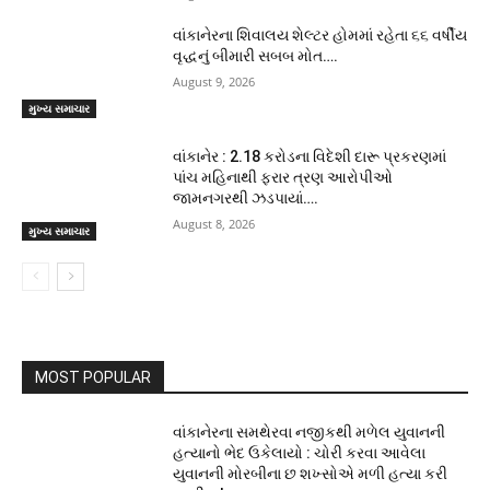
વાંકાનેરના શિવાલય શેલ્ટર હોમમાં રહેતા ૬૬ વર્ષીય
વૃદ્ધનું બીમારી સબબ મોત….
August 9, 2026
મુખ્ય સમાચાર
વાંકાનેર : 2.18 કરોડના વિદેશી દારૂ પ્રકરણમાં
પાંચ મહિનાથી ફરાર ત્રણ આરોપીઓ
જામનગરથી ઝડપાયાં….
August 8, 2026
મુખ્ય સમાચાર
MOST POPULAR
વાંકાનેરના સમથેરવા નજીકથી મળેલ યુવાનની
હત્યાનો ભેદ ઉકેલાયો : ચોરી કરવા આવેલા
યુવાનની મોરબીના છ શખ્સોએ મળી હત્યા કરી