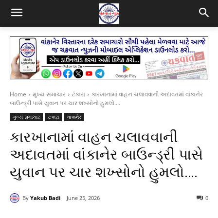
Home
મુખ્ય સમાચાર
ટંકારા
કારખાનામાં વાહન ચલાવવાની અદાવતમાં વાંકાનેર
બાઉન્ડ્રી પાસે યુવાન પર ચાર શખ્સોનો હુમલો....
મુખ્ય સમાચાર
ટંકારા
વાંકાનેર
કારખાનામાં વાહન ચલાવવાની
અદાવતમાં વાંકાનેર બાઉન્ડ્રી પાસે
યુવાન પર ચાર શખ્સોનો હુમલો….
By
Yakub Badi
June 25, 2026
0