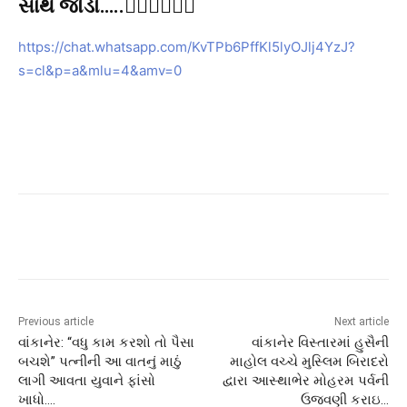
સાથે જોડો…..👇🏻👇🏻👇🏻
https://chat.whatsapp.com/KvTPb6PffKl5lyOJlj4YzJ?
s=cl&p=a&mlu=4&amv=0
Previous article
Next article
વાંકાનેર: “વધુ કામ કરશો તો પૈસા
વાંકાનેર વિસ્તારમાં હુસૈની
બચશે” પત્નીની આ વાતનું માઠું
માહોલ વચ્ચે મુસ્લિમ બિરાદરો
લાગી આવતા યુવાને ફાંસો
દ્વારા આસ્થાભેર મોહરમ પર્વની
ખાધો….
ઉજવણી કરાઇ…