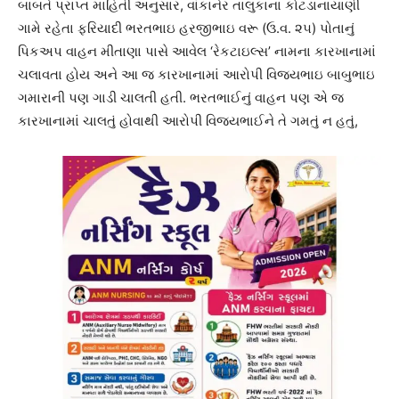
બાબતે પ્રાપ્ત માહિતી અનુસાર, વાંકાનેર તાલુકાના કોટડાનાયાણી
ગામે રહેતા ફરિયાદી ભરતભાઇ હરજીભાઇ વરૂ (ઉ.વ. ૨૫) પોતાનું
પિકઅપ વાહન મીતાણા પાસે આવેલ ‘રેકટાઇલ્સ’ નામના કારખાનામાં
ચલાવતા હોય અને આ જ કારખાનામાં આરોપી વિજયભાઇ બાબુભાઇ
ગમારાની પણ ગાડી ચાલતી હતી. ભરતભાઈનું વાહન પણ એ જ
કારખાનામાં ચાલતું હોવાથી આરોપી વિજયભાઈને તે ગમતું ન હતું,