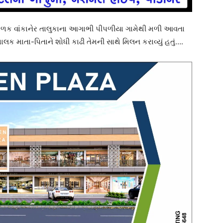
ાળક વાંકાનેર તાલુકાના આગાભી પીપળીયા ગામેથી મળી આવતા
પાલક માતા-પિતાને શોધી કાઢી તેમની સાથે મિલન કરાવ્યું હતું….