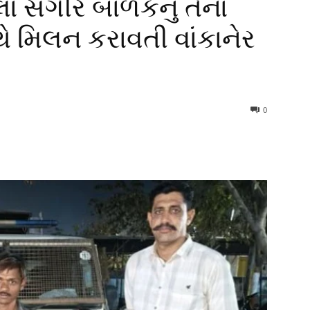
ા સગીર બાળકનું તેના
ે મિલન કરાવતી વાંકાનેર
0