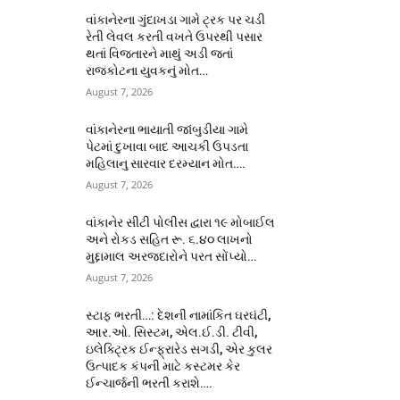
વાંકાનેરના ગુંદાખડા ગામે ટ્રક પર ચડી
રેતી લેવલ કરતી વખતે ઉપરથી પસાર
થતાં વિજતારને માથું અડી જતાં
રાજકોટના યુવકનું મોત…
August 7, 2026
વાંકાનેરના ભાયાતી જાંબુડીયા ગામે
પેટમાં દુખાવા બાદ આચકી ઉપડતા
મહિલાનુ સારવાર દરમ્યાન મોત….
August 7, 2026
વાંકાનેર સીટી પોલીસ દ્વારા ૧૯ મોબાઈલ
અને રોકડ સહિત રૂ. ૬.૪૦ લાખનો
મુદ્દામાલ અરજદારોને પરત સોંપ્યો…
August 7, 2026
સ્ટાફ ભરતી…: દેશની નામાંકિત ઘરઘંટી,
આર.ઓ. સિસ્ટમ, એલ.ઈ.ડી. ટીવી,
ઇલેક્ટ્રિક ઈન્ફ્રારેડ સગડી, એર કુલર
ઉત્પાદક કંપની માટે કસ્ટમર કેર
ઈન્ચાર્જની ભરતી કરાશે….