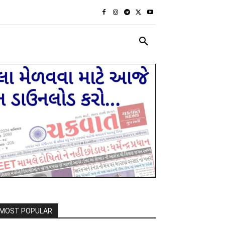
રાજકીય
દેશ દુનિયા
MORE
MOST POPULAR