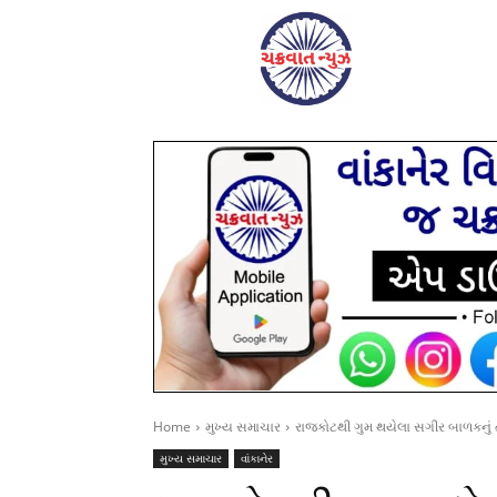
Home
મુખ્ય સમાચાર
રાજકોટથી ગુમ થયેલા સગીર બાળકનું તે
મુખ્ય સમાચાર
વાંકાનેર