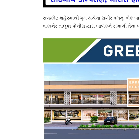
રાજકોટ શહેરમાંથી ગુમ થયેલા સગીર વયનું એક બ
વાંકાનેર તાલુકા પોલીસ દ્વારા બાળકને સંભાળી તેના 