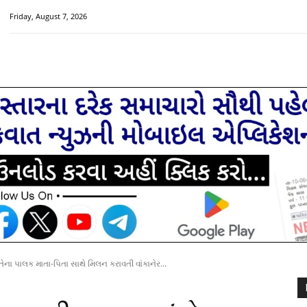
Friday, August 7, 2026
HOME
મુખ્ય સમાચાર
ચક્રવાત વિશેષ
સૌરાષ્ટ્ર-ગુજરાત
ના પાલક માતા-પિતા સાથે મિલન કરાવતી વાંકાનેર...