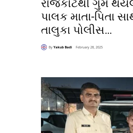
રાજકોટથી ગુમ થયેલ
પાલક માતા-પિતા સાથ
તાલુકા પોલીસ…
By
Yakub Badi
February 28, 2025
Share