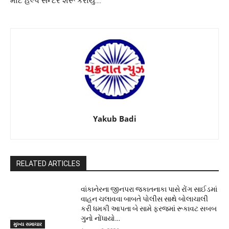
માટે હેલ્પ સેન્ટર શરૂ કરાયું….
Yakub Badi
RELATED ARTICLES
વાંકાનેરના જીનપરા જકાતનાકા પાસે રોંગ સાઈડમાં
વાહન ચલાવવા બાબતે પોલીસ સાથે બોલાચાલી
કરી ધમકી આપતા બે સામે ફરજમાં રૂકાવટ સબબ
ગુનો નોંધાયો…
મુખ્ય સમાચાર