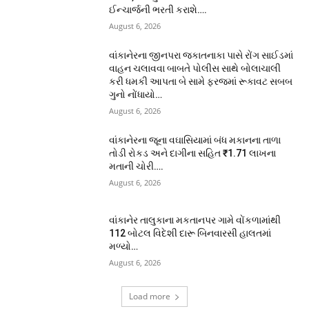
ઈન્ચાર્જની ભરતી કરાશે….
August 6, 2026
વાંકાનેરના જીનપરા જકાતનાકા પાસે રોંગ સાઈડમાં
વાહન ચલાવવા બાબતે પોલીસ સાથે બોલાચાલી
કરી ધમકી આપતા બે સામે ફરજમાં રૂકાવટ સબબ
ગુનો નોંધાયો…
August 6, 2026
વાંકાનેરના જૂના વઘાસિયામાં બંધ મકાનના તાળા
તોડી રોકડ અને દાગીના સહિત ₹1.71 લાખના
મતાની ચોરી….
August 6, 2026
વાંકાનેર તાલુકાના મકતાનપર ગામે વોંકળામાંથી
112 બોટલ વિદેશી દારૂ બિનવારસી હાલતમાં
મળ્યો…
August 6, 2026
Load more