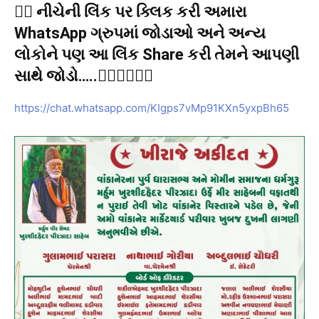
👉🏻 નીચેની લિંક પર ક્લિક કરી અમારા
WhatsApp ગ્રુપમાં જોડાઓ અને અન્ય
લોકોને પણ આ લિંક Share કરી તેમને આપણી
સાથે જોડો…..👇🏻👇🏻👇🏻
https://chat.whatsapp.com/KIgps7vMp91KXn5yxpBh65