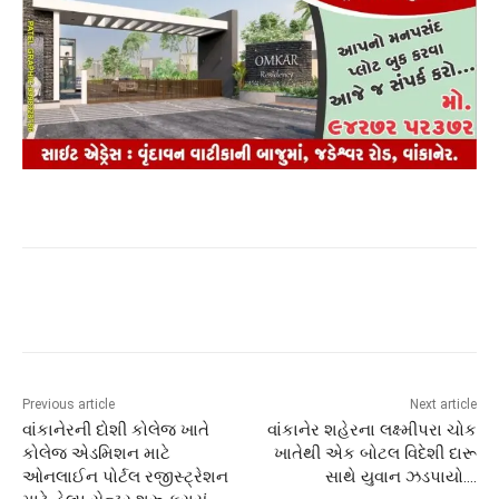
Previous article
Next article
વાંકાનેરની દોશી કોલેજ ખાતે
વાંકાનેર શહેરના લક્ષ્મીપરા ચોક
કોલેજ એડમિશન માટે
ખાતેથી એક બોટલ વિદેશી દારૂ
ઓનલાઈન પોર્ટલ રજીસ્ટ્રેશન
સાથે યુવાન ઝડપાયો….