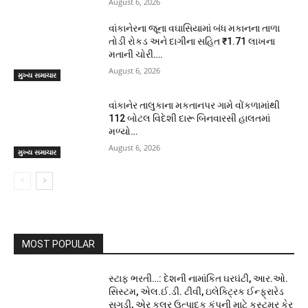
August 6, 2026
વાંકાનેરના જૂના વઘાસિયામાં બંધ મકાનના તાળા
તોડી રોકડ અને દાગીના સહિત ₹1.71 લાખના
મતાની ચોરી….
August 6, 2026
મુખ્ય સમાચાર
વાંકાનેર તાલુકાના મકતાનપર ગામે વોંકળામાંથી
112 બોટલ વિદેશી દારૂ બિનવારસી હાલતમાં
મળ્યો…
August 6, 2026
મુખ્ય સમાચાર
MOST POPULAR
સ્ટાફ ભરતી…: દેશની નામાંકિત ઘરઘંટી, આર.ઓ.
સિસ્ટમ, એલ.ઈ.ડી. ટીવી, ઇલેક્ટ્રિક ઈન્ફ્રારેડ
સગડી, એર કુલર ઉત્પાદક કંપની માટે કસ્ટમર કેર