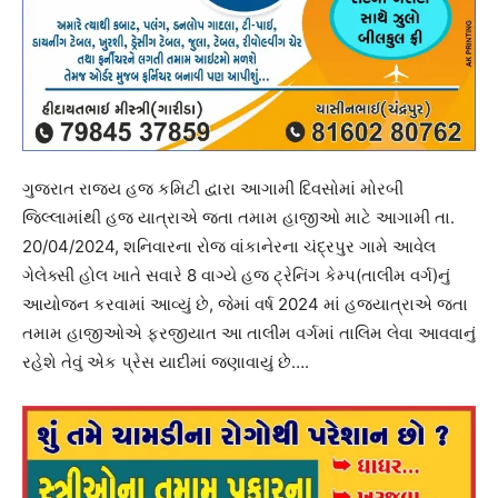
ગુજરાત રાજ્ય હજ કમિટી દ્વારા આગામી દિવસોમાં મોરબી
જિલ્લામાંથી હજ યાત્રાએ જતા તમામ હાજીઓ માટે આગામી તા.
20/04/2024, શનિવારના રોજ વાંકાનેરના ચંદ્રપુર ગામે આવેલ
ગેલેક્સી હોલ ખાતે સવારે 8 વાગ્યે હજ ટ્રેનિંગ કેમ્પ(તાલીમ વર્ગ)નું
આયોજન કરવામાં આવ્યું છે, જેમાં વર્ષ 2024 માં હજયાત્રાએ જતા
તમામ હાજીઓએ ફરજીયાત આ તાલીમ વર્ગમાં તાલિમ લેવા આવવાનું
રહેશે તેવું એક પ્રેસ યાદીમાં જણાવાયું છે….