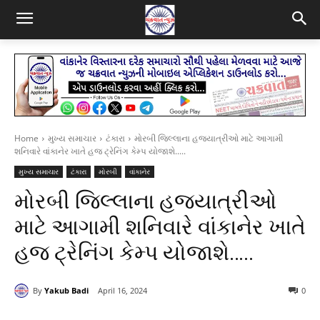
Home
મુખ્ય સમાચાર
ટંકારા
મોરબી જિલ્લાના હજયાત્રીઓ માટે આગામી
શનિવારે વાંકાનેર ખાતે હજ ટ્રેનિંગ કેમ્પ યોજાશે.....
મુખ્ય સમાચાર
ટંકારા
મોરબી
વાંકાનેર
મોરબી જિલ્લાના હજયાત્રીઓ
માટે આગામી શનિવારે વાંકાનેર ખાતે
હજ ટ્રેનિંગ કેમ્પ યોજાશે…..
By
Yakub Badi
April 16, 2024
0