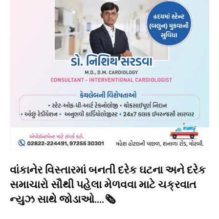
વાંકાનેર વિસ્તારમાં બનતી દરેક ઘટના અને દરેક
સમાચારો સૌથી પહેલા મેળવવા માટે ચક્રવાત
ન્યુઝ સાથે જોડાઓ….🗞️