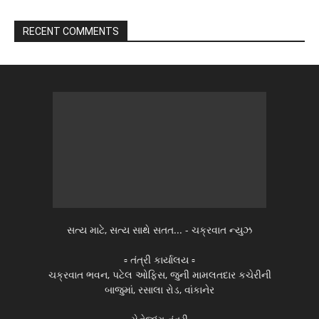
RECENT COMMENTS
સત્ય માટે, સત્ય સાથે સતત... - ચક્રવાત ન્યુઝ
▫️ તંત્રી કાર્યાલય ▫️
ચક્રવાત ભવન, પટેલ ઓફિસ, જુની મામલતદાર કચેરીની
બાજુમાં, રસાલા રોડ, વાંકાનેર