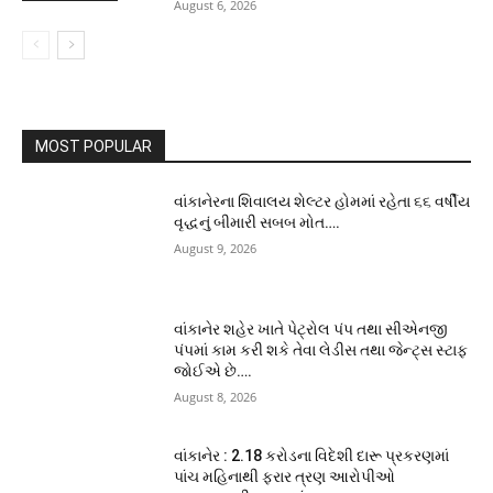
August 6, 2026
MOST POPULAR
વાંકાનેરના શિવાલય શેલ્ટર હોમમાં રહેતા ૬૬ વર્ષીય
વૃદ્ધનું બીમારી સબબ મોત….
August 9, 2026
વાંકાનેર શહેર ખાતે પેટ્રોલ પંપ તથા સીએનજી
પંપમાં કામ કરી શકે તેવા લેડીસ તથા જેન્ટ્સ સ્ટાફ
જોઈએ છે….
August 8, 2026
વાંકાનેર : 2.18 કરોડના વિદેશી દારૂ પ્રકરણમાં
પાંચ મહિનાથી ફરાર ત્રણ આરોપીઓ