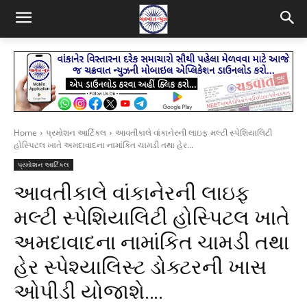
Home
પ્રમોશન આર્ટિકલ
આવતીકાલે વાંકાનેરની લાઇફ મલ્ટી સ્પેશિયાલિટી
હોસ્પિટલ ખાતે અમદાવાદના નામાંકિત ચામડી તથા હેર...
પ્રમોશન આર્ટિકલ
આવતીકાલે વાંકાનેરની લાઇફ
મલ્ટી સ્પેશિયાલિટી હોસ્પિટલ ખાતે
અમદાવાદના નામાંકિત ચામડી તથા
હેર સ્પેશ્યાલિસ્ટ ડોક્ટરની ખાસ
ઓપીડી યોજાશે….