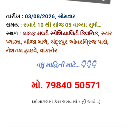
તારીખ :
03/08/2026, સોમવાર
સમય :
સવારે 10 થી સાંજ 05 વાગ્યા સુધી…
સ્થળ :
લાઇફ મલ્ટી સ્પેશિયાલિટી ક્લિનિક,
સ્ટાર
પ્લાઝા, બીજા માળે, ચંદ્રપુર ઓવરબ્રિજ પાસે,
નેશનલ હાઇવે, વાંકાનેર
વધુ
માહિતી માટે…👇👇👇
મો. 79840 50571
(મોબાઇલમાં કેસ લખવામાં નહીં આવે…)