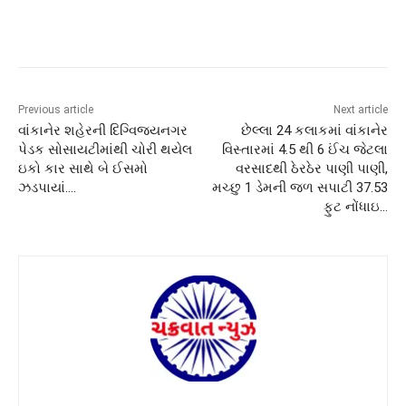
Previous article
Next article
વાંકાનેર શહેરની દિગ્વિજયનગર
છેલ્લા 24 કલાકમાં વાંકાનેર
પેડક સોસાયટીમાંથી ચોરી થયેલ
વિસ્તારમાં 4.5 થી 6 ઈંચ જેટલા
ઇકો કાર સાથે બે ઈસમો
વરસાદથી ઠેરઠેર પાણી પાણી,
ઝડપાયાં….
મચ્છુ 1 ડેમની જળ સપાટી 37.53
ફુટ નોંધાઇ…