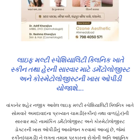
લાઇફ મલ્ટી સ્પેશિયાલિટી ક્લિનિક ખાતે
સ્કીન તથા હેરની સારવાર માટે ડર્મેટોલોજીસ્ટ
અને કોસ્મેટોલોજીસ્ટની ખાસ ઓપીડી
યોજાશે….
વાંકાનેર શહેર નજીક આવેલ લાઇફ મલ્ટી સ્પેશિયાલિટી ક્લિનિક ખાતે
સોમવારે અમદાવાદના પ્રખ્યાત ચામડી(સ્કીન) તથા વાળ(હેર)ની
સારવાર માટે નામાંકિત ડર્મેટોલોજીસ્ટ અને કોસ્મેટોલોજીસ્ટ
ડોક્ટરની ખાસ ઓપીડીનું આયોજન કરવામાં આવ્યું છે, જેમાં
સ્કીન(ચામડી) ને લગતા તમામ પ્રકારના રોગોની અતિ આધુનિક