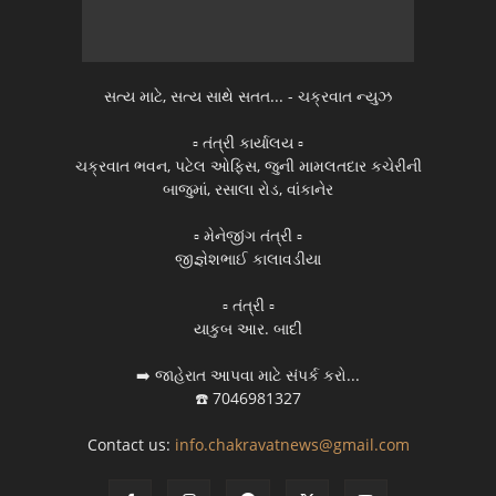
સત્ય માટે, સત્ય સાથે સતત... - ચક્રવાત ન્યુઝ
▫️ તંત્રી કાર્યાલય ▫️
ચક્રવાત ભવન, પટેલ ઓફિસ, જુની મામલતદાર કચેરીની
બાજુમાં, રસાલા રોડ, વાંકાનેર
▫️ મેનેજીંગ તંત્રી ▫️
જીજ્ઞેશભાઈ કાલાવડીયા
▫️ તંત્રી ▫️
યાકુબ આર. બાદી
➡️ જાહેરાત આપવા માટે સંપર્ક કરો...
☎️ 7046981327
Contact us:
info.chakravatnews@gmail.com