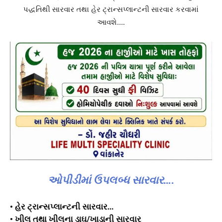
પદ્ધતિથી સારવાર તથા હેર ટ્રાન્સપ્લાન્ટની સારવાર કરવામાં
આવશે….
ઓપીડીમાં ઉપલબ્ધ સારવાર….
• હેર ટ્રાન્સપ્લાન્ટની સારવાર…
• ખીલ તથા ખીલના ડાઘ/ખાડાની સારવાર