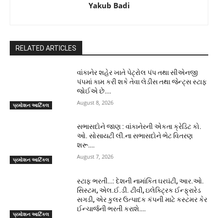
Yakub Badi
RELATED ARTICLES
વાંકાનેર શહેર ખાતે પેટ્રોલ પંપ તથા સીએનજી
પંપમાં કામ કરી શકે તેવા લેડીસ તથા જેન્ટ્સ સ્ટાફ
જોઈએ છે….
August 8, 2026
પ્રમોશન આર્ટિકલ
સભાસદોને જાણ : વાંકાનેરની એકતા ક્રેડિટ કો.
ઓ. સોસાયટી લી.ના સભાસદોને ભેટ વિતરણ
શરૂ….
August 7, 2026
પ્રમોશન આર્ટિકલ
સ્ટાફ ભરતી…: દેશની નામાંકિત ઘરઘંટી, આર.ઓ.
સિસ્ટમ, એલ.ઈ.ડી. ટીવી, ઇલેક્ટ્રિક ઈન્ફ્રારેડ
સગડી, એર કુલર ઉત્પાદક કંપની માટે કસ્ટમર કેર
ઈન્ચાર્જની ભરતી કરાશે….
પ્રમોશન આર્ટિકલ