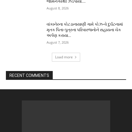
જામનગરથી ઝડપાયાં….
August 8, 2026
વાંકાનેરના કોટડાનાયાણી ગામે કોઝ-વે દુર્ઘટનામાં
મૃતક પિતા-પુત્રના પરિવારજનોને સહાયના ચેક
અર્પણ કરાયા…
August 7, 2026
Load more
RECENT COMMENTS