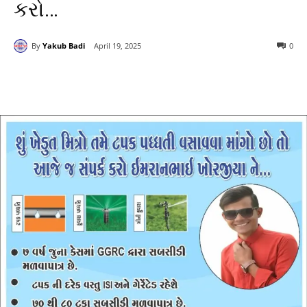
કરો…
By
Yakub Badi
April 19, 2025
0