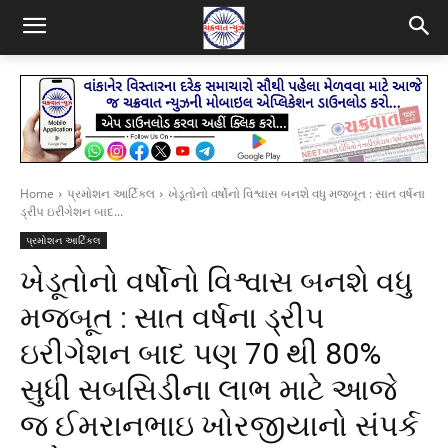
Home
પ્રમોશન આર્ટિકલ
ખેડૂતોનો વર્ષોનો વિશ્વાસ બનશે વધુ મજબૂત : સાત વર્ષના
ડ્રીપ ઇરીગેશન બાદ...
પ્રમોશન આર્ટિકલ
ખેડૂતોનો વર્ષોનો વિશ્વાસ બનશે વધુ
મજબૂત : સાત વર્ષના ડ્રીપ
ઇરીગેશન બાદ પણ 70 થી 80%
સુધી સબસિડીના લાભ માટે આજે
જ ઈમરાનભાઇ ખોરજીયાનો સંપર્ક