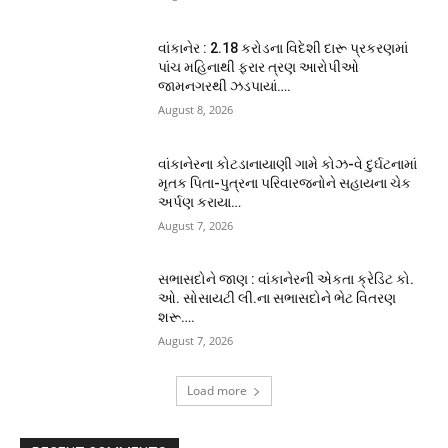
વાંકાનેર : 2.18 કરોડના વિદેશી દારૂ પ્રકરણમાં
પાંચ મહિનાથી ફરાર ત્રણ આરોપીઓ
જામનગરથી ઝડપાયાં….
August 8, 2026
વાંકાનેરના કોટડાનાયાણી ગામે કોઝ-વે દુર્ઘટનામાં
મૃતક પિતા-પુત્રના પરિવારજનોને સહાયના ચેક
અર્પણ કરાયા…
August 7, 2026
સભાસદોને જાણ : વાંકાનેરની એકતા ક્રેડિટ કો.
ઓ. સોસાયટી લી.ના સભાસદોને ભેટ વિતરણ
શરૂ….
August 7, 2026
Load more