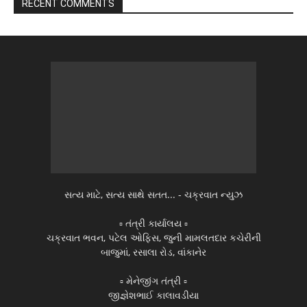
RECENT COMMENTS
સત્ય માટે, સત્ય સાથે સતત... - ચક્રવાત ન્યુઝ
▫️ તંત્રી કાર્યાલય ▫️
ચક્રવાત ભવન, પટેલ ઓફિસ, જુની મામલતદાર કચેરીની
બાજુમાં, રસાલા રોડ, વાંકાનેર
▫️ મેનેજીંગ તંત્રી ▫️
જીજ્ઞેશભાઈ કાલાવડીયા