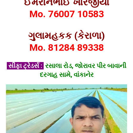
ઈમરાનભાઈ ખોરજીયા
Mo. 76007 10583
ગુલામહકક (કેરાળા)
Mo. 81284 89338
સીફા ટ્રેડર્સ :
રસાલા રોડ, જોરાવર પીર બાવાની
દરગાહ સામે, વાંકાનેર