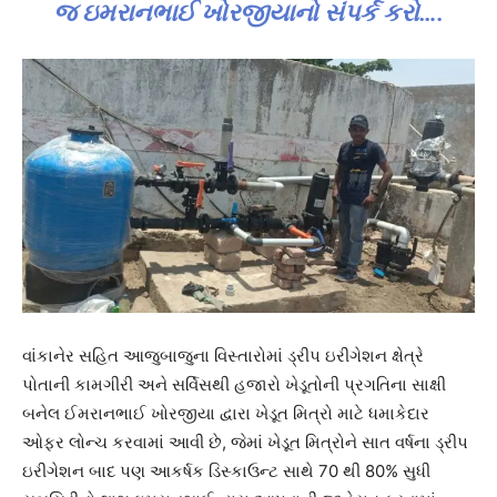
જ ઇમરાનભાઈ ખોરજીયાનો સંપર્ક કરો….
વાંકાનેર સહિત આજુબાજુના વિસ્તારોમાં ડ્રીપ ઇરીગેશન ક્ષેત્રે
પોતાની કામગીરી અને સર્વિસથી હજારો ખેડૂતોની પ્રગતિના સાક્ષી
બનેલ ઈમરાનભાઈ ખોરજીયા દ્વારા ખેડૂત મિત્રો માટે ધમાકેદાર
ઓફર લોન્ચ કરવામાં આવી છે, જેમાં ખેડૂત મિત્રોને સાત વર્ષના ડ્રીપ
ઇરીગેશન બાદ પણ આકર્ષક ડિસ્કાઉન્ટ સાથે 70 થી 80% સુધી