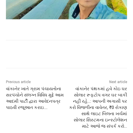
Previous article
Next article
વાંકાનેર ખાતે ગ્રામ પંચાયતોના
વાંકાનેર પંથકમાં હવે કોઇ ઘર
સરપંચોને સંલગ્ન વિવિધ મુદ્દે આમ
સોલાર રૂફટોપ વગર ઘર બાકી
આદમી પાર્ટી દ્વારા આવેદનપત્ર
નહીં રહે…: આપની અગાસી પર
પાઠવી રજૂઆત કરાઇ….
કરો વિજળીના વાવેતર, ₹0 રોકાણ
સાથે લાઇટ બિલના ખર્ચમાં
સોલાર સિસ્ટમના ઇન્સ્ટોલેશન
માટે આજે જ સંપર્ક કરો…