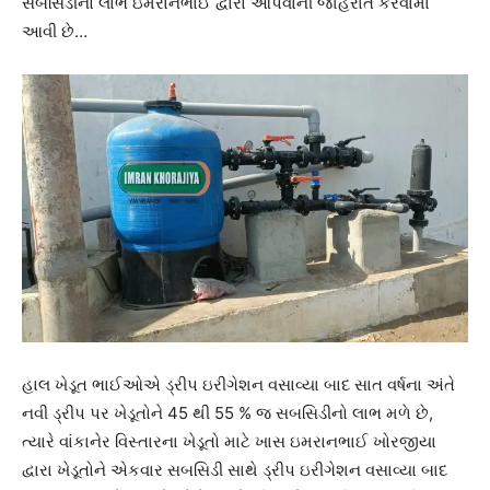
સબસિડીનો લાભ ઇમરાનભાઈ દ્વારા આપવાની જાહેરાત કરવામાં
આવી છે…
હાલ ખેડૂત ભાઈઓએ ડ્રીપ ઇરીગેશન વસાવ્યા બાદ સાત વર્ષના અંતે
નવી ડ્રીપ પર ખેડૂતોને 45 થી 55 % જ સબસિડીનો લાભ મળે છે,
ત્યારે વાંકાનેર વિસ્તારના ખેડૂતો માટે ખાસ ઇમરાનભાઈ ખોરજીયા
દ્વારા ખેડૂતોને એકવાર સબસિડી સાથે ડ્રીપ ઇરીગેશન વસાવ્યા બાદ