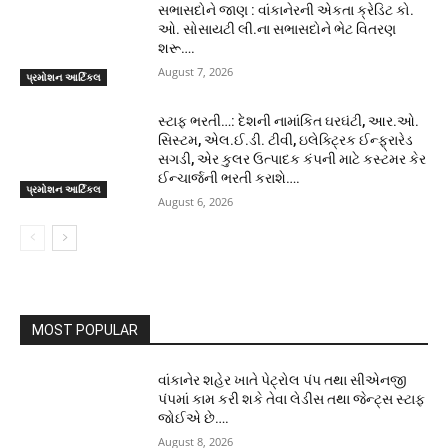
સભાસદોને જાણ : વાંકાનેરની એકતા ક્રેડિટ કો.
ઓ. સોસાયટી લી.ના સભાસદોને ભેટ વિતરણ
શરૂ….
August 7, 2026
પ્રમોશન આર્ટિકલ
સ્ટાફ ભરતી…: દેશની નામાંકિત ઘરઘંટી, આર.ઓ.
સિસ્ટમ, એલ.ઈ.ડી. ટીવી, ઇલેક્ટ્રિક ઈન્ફ્રારેડ
સગડી, એર કુલર ઉત્પાદક કંપની માટે કસ્ટમર કેર
ઈન્ચાર્જની ભરતી કરાશે….
પ્રમોશન આર્ટિકલ
August 6, 2026
MOST POPULAR
વાંકાનેર શહેર ખાતે પેટ્રોલ પંપ તથા સીએનજી
પંપમાં કામ કરી શકે તેવા લેડીસ તથા જેન્ટ્સ સ્ટાફ
જોઈએ છે….
August 8, 2026