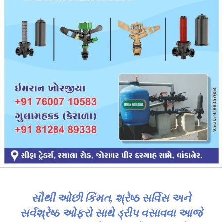
સૌથી ઓછી કિંમત, શ્રેષ્ઠ સર્વિસ અને
સર્વશ્રેષ્ઠ ઓફરો સાથે ડ્રીપ વસાવવા આજે