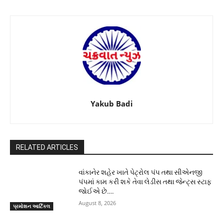
Yakub Badi
RELATED ARTICLES
વાંકાનેર શહેર ખાતે પેટ્રોલ પંપ તથા સીએનજી
પંપમાં કામ કરી શકે તેવા લેડીસ તથા જેન્ટ્સ સ્ટાફ
જોઈએ છે….
August 8, 2026
પ્રમોશન આર્ટિકલ