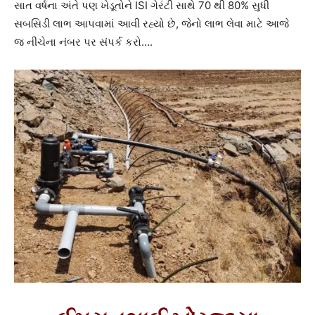
સાત વર્ષના અંતે પણ ખેડૂતોને ISI ગેરંટી સાથે 70 થી 80% સુધી
સબસિડી લાભ આપવામાં આવી રહ્યો છે, જેનો લાભ લેવા માટે આજે
જ નીચેના નંબર પર સંપર્ક કરો….