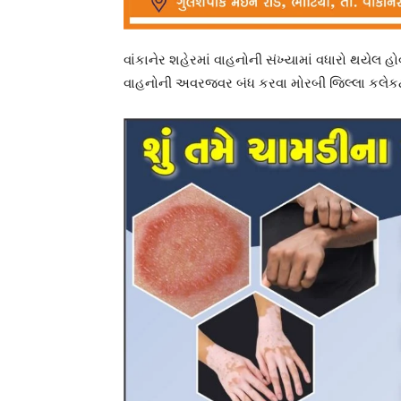
વાંકાનેર શહેરમાં વાહનોની સંખ્યામાં વધારો થયેલ હ
વાહનોની અવરજવર બંધ કરવા મોરબી જિલ્લા કલેકટર કે.