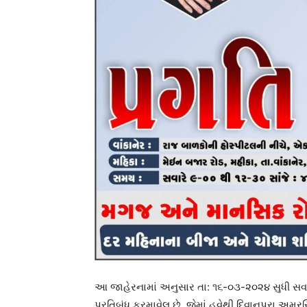
આ જાહેરનામાં અનુસાર તા: ૧૬-૦૩-૨૦૨૪ સુધી સવાર
પ્રતિબંધ ફરમાવેલ છે. જેમાં હવેથી દિવાનપરા અમરસ