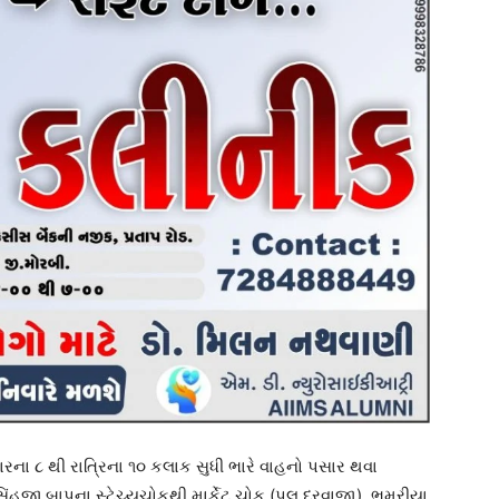
ના ૮ થી રાત્રિના ૧૦ કલાક સુધી ભારે વાહનો પસાર થવા
િંહજી બાપુના સ્ટેચ્યુચોકથી માર્કેટ ચોક (પુલ દરવાજા), ભમરીયા