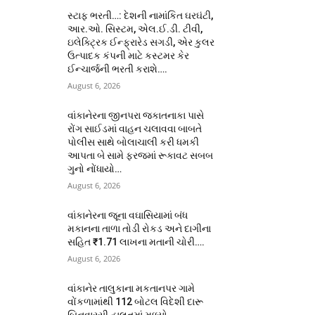
સ્ટાફ ભરતી…: દેશની નામાંકિત ઘરઘંટી,
આર.ઓ. સિસ્ટમ, એલ.ઈ.ડી. ટીવી,
ઇલેક્ટ્રિક ઈન્ફ્રારેડ સગડી, એર કુલર
ઉત્પાદક કંપની માટે કસ્ટમર કેર
ઈન્ચાર્જની ભરતી કરાશે….
August 6, 2026
વાંકાનેરના જીનપરા જકાતનાકા પાસે
રોંગ સાઈડમાં વાહન ચલાવવા બાબતે
પોલીસ સાથે બોલાચાલી કરી ધમકી
આપતા બે સામે ફરજમાં રૂકાવટ સબબ
ગુનો નોંધાયો…
August 6, 2026
વાંકાનેરના જૂના વઘાસિયામાં બંધ
મકાનના તાળા તોડી રોકડ અને દાગીના
સહિત ₹1.71 લાખના મતાની ચોરી….
August 6, 2026
વાંકાનેર તાલુકાના મકતાનપર ગામે
વોંકળામાંથી 112 બોટલ વિદેશી દારૂ
બિનવારસી હાલતમાં મળ્યો…