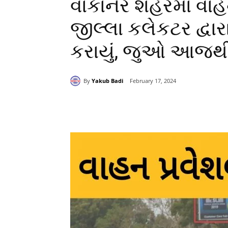
વાંકાનેર શહેરમાં વા
જીલ્લા કલેકટર દ્વારા
કરાયું, જુઓ આજથી શ
By
Yakub Badi
February 17, 2024
Share