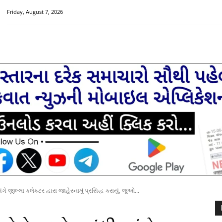
Friday, August 7, 2026
HOME
મુખ્ય સમાચાર
ચક્રવાત વિશેષ
સૌરાષ્ટ્ર-ગુજરાત
ંગે જીલ્લા કલેકટર દ્વારા જાહેરનામું પ્રસિદ્ધ કરાયું, જુઓ...