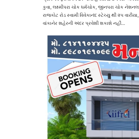
કુવા, લક્ષ્મીપરા ચોક ધર્મચોક, જીનપરા ચોક નેશનલ
રાજકોટ રોડ સ્વામી વિવેકાનંદ સ્ટેચ્યુ થી ૨૫ વારી
વાંકાનેર શહેરની અંદર પ્રવેશી શકાશે નહીં…