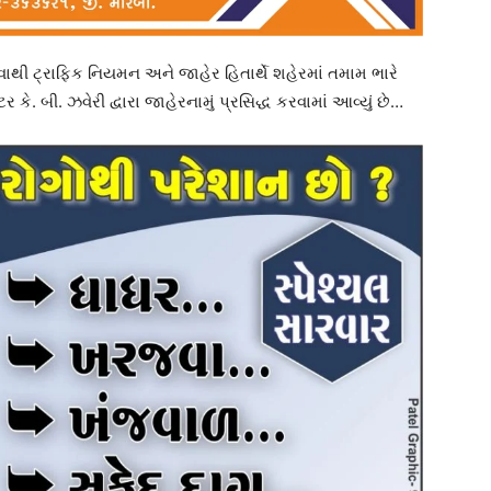
ોવાથી ટ્રાફિક નિયમન અને જાહેર હિતાર્થે શહેરમાં તમામ ભારે
 બી. ઝવેરી દ્વારા જાહેરનામું પ્રસિદ્ધ કરવામાં આવ્યું છે…