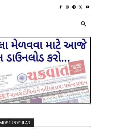
રાજકીય
દેશ દુનિયા
MORE
MOST POPULAR