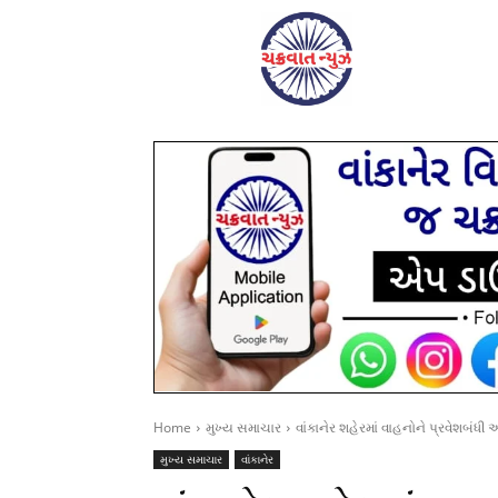
Home
મુખ્ય સમાચાર
વાંકાનેર શહેરમાં વાહનોને પ્રવેશબંધી અ
મુખ્ય સમાચાર
વાંકાનેર