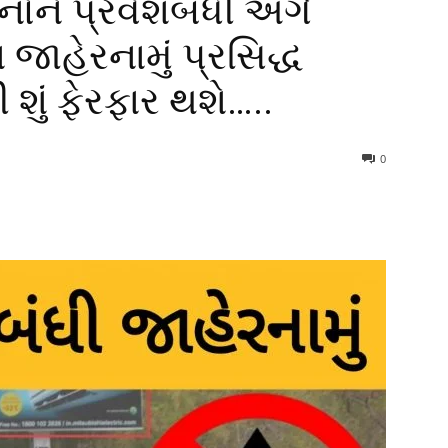
હનોને પ્રવેશબંધી અંગે
 જાહેરનામું પ્રસિદ્ધ
ું ફેરફાર થશે…..
0