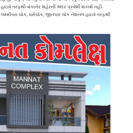
 હાઇવે તરફથી વાંકાનેર શહેરની અંદર પ્રવેશી શકાશે નહીં.
યા, લક્ષ્મીપરા ચોક, ધર્મચોક, જીનપરા ચોક નેશનલ હાઇવે તરફથી