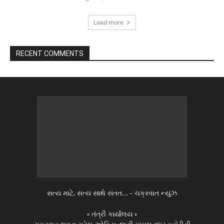
Load more
RECENT COMMENTS
સત્ય માટે, સત્ય સાથે સતત... - ચક્રવાત ન્યુઝ
▫️ તંત્રી કાર્યાલય ▫️