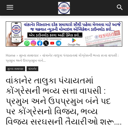
Home
મુખ્ય સમાચાર
વાંકાનેર તાલુકા પંચાયતમાં કોંગ્રેસની ભવ્ય સત્તા વાપસી :
પ્રમુખ અને ઉપપ્રમુખ બંને...
મુખ્ય સમાચાર
વાંકાનેર
વાંકાનેર તાલુકા પંચાયતમાં
કોંગ્રેસની ભવ્ય સત્તા વાપસી :
પ્રમુખ અને ઉપપ્રમુખ બંને પદ
પર કોંગ્રેસનો વિજય, ભવ્ય
વિજય સરઘસની તૈયારીઓ શરૂ….