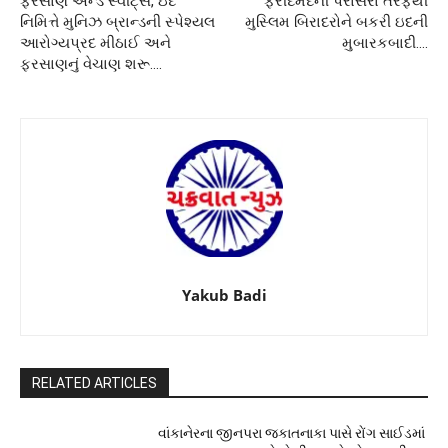
ફરસાણ એન્ડ સ્વીટ્સ, ઇદ
ફરીદમદની પરાસરા તરફથી
નિમિત્તે મુનિઝ બ્રાન્ડની સ્પેશ્યલ
મુસ્લિમ બિરાદરોને બકરી ઇદની
આરોગ્યપ્રદ મીઠાઈ અને
મુબારકબાદી….
ફરસાણનું વેચાણ શરૂ….
Yakub Badi
RELATED ARTICLES
વાંકાનેરના જીનપરા જકાતનાકા પાસે રોંગ સાઈડમાં