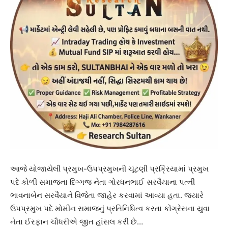
આજે યોજાયેલી પ્રમુખ-ઉપપ્રમુખની ચૂંટણી પ્રક્રિયામાં પ્રમુખ
પદે કોળી સમાજના દિગ્ગજ નેતા ગોરધનભાઈ સરવૈયાના પત્ની
ભાવનાબેન સરવૈયાને વિજેતા જાહેર કરવામાં આવ્યા હતા. જ્યારે
ઉપપ્રમુખ પદે મોમીન સમાજનું પ્રતિનિધિત્વ કરતા કોંગ્રેસના યુવા
નેતા ઈરફાન ચૌધરીએ જીત હાંસલ કરી છે…