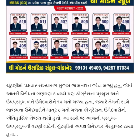
ચૂંટણીમાં પક્ષવાર સંખ્યાબળ મુજબ જ મતદાન જોવા મળ્યું હતું, જેમાં
આંતરી વિરોધના ગણગણાટ વચ્ચે પણ કોંગ્રેસના પ્રમુખ અને
ઉપપ્રમુખ બંને ઉમેદવારોને ૧૫ મતો મળ્યા હતા, જ્યારે તેમની સામે
ભાજપના ઉમેદવારોને માત્ર ૮ મતો મળતા કોંગ્રેસના ઉમેદવારોનો
ઐતિહાસિક વિજય થયો હતો. આ સાથે જ આજની પ્રમુખ-
ઉપપ્રમુખની વરણી માટેની ચુંટણીમાં અપક્ષ ઉમેદવાર ગેરહાજર રહ્યા
હતા…