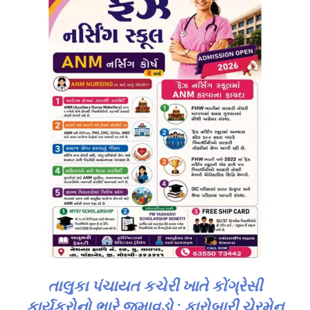
તાલુકા પંચાયત કચેરી ખાતે કોંગ્રેસી
કાર્યકરોનો ભારે જમાવડો : કારોબારી ચેરમેન