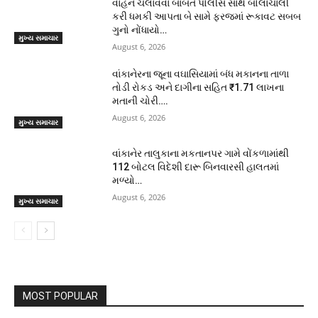
વાહન ચલાવવા બાબતે પોલીસ સાથે બોલાચાલી
કરી ધમકી આપતા બે સામે ફરજમાં રૂકાવટ સબબ
ગુનો નોંધાયો…
મુખ્ય સમાચાર
August 6, 2026
વાંકાનેરના જૂના વઘાસિયામાં બંધ મકાનના તાળા
તોડી રોકડ અને દાગીના સહિત ₹1.71 લાખના
મતાની ચોરી….
August 6, 2026
મુખ્ય સમાચાર
વાંકાનેર તાલુકાના મકતાનપર ગામે વોંકળામાંથી
112 બોટલ વિદેશી દારૂ બિનવારસી હાલતમાં
મળ્યો…
August 6, 2026
મુખ્ય સમાચાર
MOST POPULAR