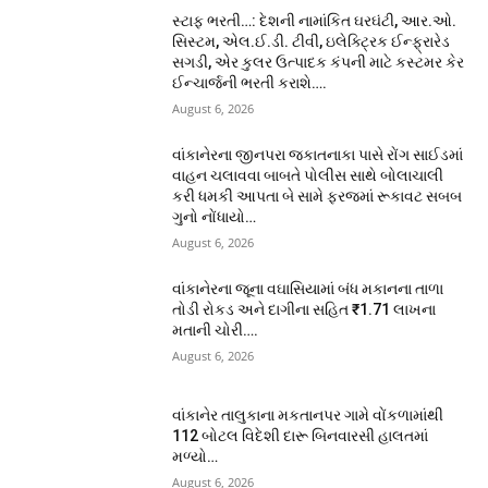
સ્ટાફ ભરતી…: દેશની નામાંકિત ઘરઘંટી, આર.ઓ.
સિસ્ટમ, એલ.ઈ.ડી. ટીવી, ઇલેક્ટ્રિક ઈન્ફ્રારેડ
સગડી, એર કુલર ઉત્પાદક કંપની માટે કસ્ટમર કેર
ઈન્ચાર્જની ભરતી કરાશે….
August 6, 2026
વાંકાનેરના જીનપરા જકાતનાકા પાસે રોંગ સાઈડમાં
વાહન ચલાવવા બાબતે પોલીસ સાથે બોલાચાલી
કરી ધમકી આપતા બે સામે ફરજમાં રૂકાવટ સબબ
ગુનો નોંધાયો…
August 6, 2026
વાંકાનેરના જૂના વઘાસિયામાં બંધ મકાનના તાળા
તોડી રોકડ અને દાગીના સહિત ₹1.71 લાખના
મતાની ચોરી….
August 6, 2026
વાંકાનેર તાલુકાના મકતાનપર ગામે વોંકળામાંથી
112 બોટલ વિદેશી દારૂ બિનવારસી હાલતમાં
મળ્યો…
August 6, 2026