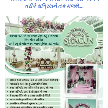
તરીકે ક્ષત્રિયને તક મળશે….