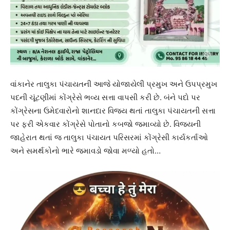
વાંકાનેર તાલુકા પંચાયતની આજે યોજાયેલી પ્રમુખ અને ઉપપ્રમુખ
પદની ચૂંટણીમાં કોંગ્રેસે ભવ્ય સત્તા વાપસી કરી છે. બંને પદો પર
કોંગ્રેસના ઉમેદવારોનો શાનદાર વિજય થતાં તાલુકા પંચાયતની સત્તા
પર ફરી એકવાર કોંગ્રેસે પોતાનો કબજો જમાવ્યો છે. વિજયની
જાહેરાત થતાં જ તાલુકા પંચાયત પરિસરમાં કોંગ્રેસી કાર્યકર્તાઓ
અને સમર્થકોનો ભારે જમાવડો જોવા મળ્યો હતો…