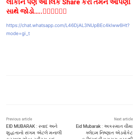
લોકોને પણ આ લિંક Share કરી તેમને આપણી
સાથે જોડો…..👇🏻👇🏻👇🏻
https://chat.whatsapp.com/L46DjAL3NUpBEc4klww6Ht?
mode=gi_t
Previous article
Next article
EID MUBARAK : સ્વાદ અને
Eid Mubarak : અકસ્માત વીમા
શુદ્ધતાનો સંગમ એટલે મનાલી
ક્લેઇમ નિષ્ણાત એડવોકેટ