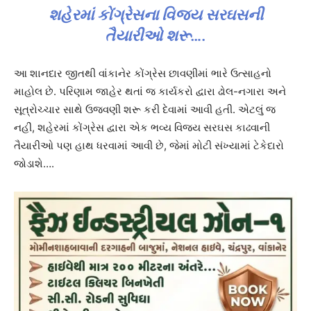
શહેરમાં કોંગ્રેસના વિજય સરઘસની
તૈયારીઓ શરૂ….
આ શાનદાર જીતથી વાંકાનેર કોંગ્રેસ છાવણીમાં ભારે ઉત્સાહનો
માહોલ છે. પરિણામ જાહેર થતાં જ કાર્યકરો દ્વારા ઢોલ-નગારા અને
સૂત્રોચ્ચાર સાથે ઉજવણી શરૂ કરી દેવામાં આવી હતી. એટલું જ
નહીં, શહેરમાં કોંગ્રેસ દ્વારા એક ભવ્ય વિજય સરઘસ કાઢવાની
તૈયારીઓ પણ હાથ ધરવામાં આવી છે, જેમાં મોટી સંખ્યામાં ટેકેદારો
જોડાશે….