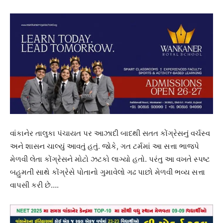
વાંકાનેર તાલુકા પંચાયત પર આઝાદી બાદથી સતત કોંગ્રેસનું વર્ચસ્વ
અને શાસન ચાલ્યું આવતું હતું. જોકે, ગત ટર્મમાં આ સત્તા ભાજપે
મેળવી લેતા કોંગ્રેસને મોટો ઝટકો લાગ્યો હતો. પરંતુ આ વખતે સ્પષ્ટ
બહુમતી સાથે કોંગ્રેસે પોતાનો ગુમાવેલો ગઢ પાછો મેળવી ભવ્ય સત્તા
વાપસી કરી છે….