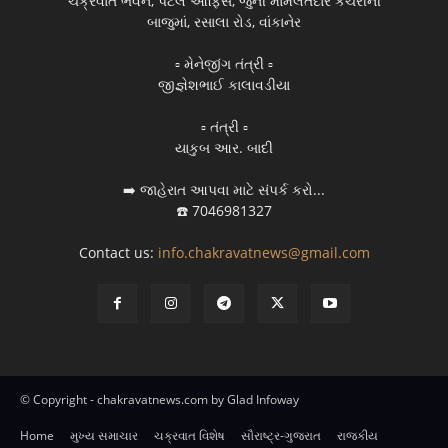
ચક્રવાત ભવન, પટેલ ઓફિસ, જુની મામલતદાર કચેરીની
બાજુમાં, રસાલા રોડ, વાંકાનેર
▫️ મેનેજીંગ તંત્રી ▫️
જીજ્ઞેશભાઈ કાલાવડીયા
▫️ તંત્રી ▫️
યાકુબ આર. બાદી
➡️ જાહેરાત આપવા માટે સંપર્ક કરો...
☎️ 7046981327
Contact us:
info.chakravatnews@gmail.com
© Copyright - chakravatnews.com by Glad Infoway
Home
મુખ્ય સમાચાર
ચક્રવાત વિશેષ
સૌરાષ્ટ્ર-ગુજરાત
રાજકીય