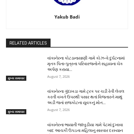
Yakub Badi
RELATED ARTICLES
વાંકાનેરના કોટડાનાયાણી ગામે કોઝ-વે દુર્ઘટનામાં
મૃતક પિતા-પુત્રના પરિવારજનોને સહાયના ચેક
અર્પણ કરાયા…
August 7, 2026
મુખ્ય સમાચાર
વાંકાનેરના ગુંદાખડા ગામે ટ્રક પર ચડી રેતી લેવલ
કરતી વખતે ઉપરથી પસાર થતાં વિજતારને માથું
અડી જતાં રાજકોટના યુવકનું મોત…
August 7, 2026
મુખ્ય સમાચાર
વાંકાનેરના ભાયાતી જાંબુડીયા ગામે પેટમાં દુખાવા
બાદ આચકી ઉપડતા મહિલાનુ સારવાર દરમ્યાન