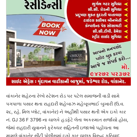
વાંકાનેર શહેરના રેલ્વે સ્ટેશન રોડ પર પટેલ સમાજની વાડી સામે
પગપાળા પસાર થતા રાહદારી શહેબાઝ મહેબૂબભાઈ બુખારી (ઉ.વ.
૨૮, રહે. મિલ પ્લોટ, વાંકાનેર) ને અહીંથી પસાર થતી એક ઇકો કાર
નં. GJ 36 F 3796 ના ચાલકે હડફેટે લેતા અકસ્માત સર્જાયો હોય,
જેમાં રાહદારી યુવાનને ફ્રેક્ચર સહિતની ઇજાઓ પહોંચતા આ
મામલે વાંકાનેર સીટી પોલીસમાં ઇકો કાર ચાલક વિરુદ્ધ ફરિયાદ