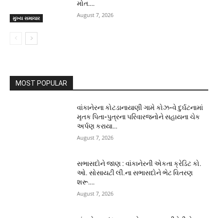
મોત….
August 7, 2026
મુખ્ય સમાચાર
MOST POPULAR
વાંકાનેરના કોટડાનાયાણી ગામે કોઝ-વે દુર્ઘટનામાં
મૃતક પિતા-પુત્રના પરિવારજનોને સહાયના ચેક
અર્પણ કરાયા…
August 7, 2026
સભાસદોને જાણ : વાંકાનેરની એકતા ક્રેડિટ કો.
ઓ. સોસાયટી લી.ના સભાસદોને ભેટ વિતરણ
શરૂ….
August 7, 2026