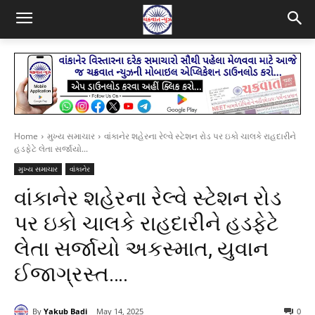
Home
મુખ્ય સમાચાર
વાંકાનેર શહેરના રેલ્વે સ્ટેશન રોડ પર ઇકો ચાલકે રાહદારીને
હડફેટે લેતા સર્જાયો...
મુખ્ય સમાચાર
વાંકાનેર
વાંકાનેર શહેરના રેલ્વે સ્ટેશન રોડ
પર ઇકો ચાલકે રાહદારીને હડફેટે
લેતા સર્જાયો અકસ્માત, યુવાન
ઈજાગ્રસ્ત….
By
Yakub Badi
May 14, 2025
0