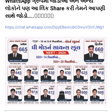
WhatsApp ગ્રુપમાં જોડાઓ અને અન્ય
લોકોને પણ આ લિંક Share કરી તેમને આપણી
સાથે જોડો…..👇🏻👇🏻👇🏻
https://chat.whatsapp.com/DpyEBemrjbO3muVShYJWg1