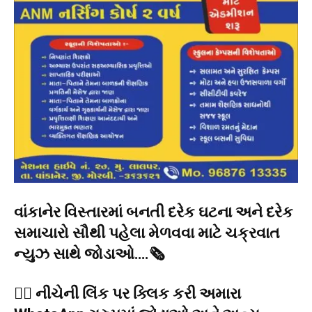
વાંકાનેર વિસ્તારમાં બનતી દરેક ઘટના અને દરેક
સમાચારો સૌથી પહેલા મેળવવા માટે ચક્રવાત
ન્યુઝ સાથે જોડાઓ….🗞️
👉🏻 નીચેની લિંક પર ક્લિક કરી અમારા