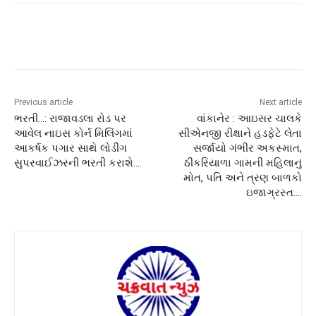
Previous article
Next article
ભરતી…: રાજાવડલા રોડ પર
વાંકાનેર : આઇસર ચાલકે
આવેલ નાઇસ કોર્ન મિલિંગમાં
સીએનજી રીક્ષાને હડફેટે લેતા
આકર્ષક પગાર સાથે લોડીંગ
સર્જાયો ગંભીર અકસ્માત,
સુપરવાઈઝરની ભરતી કરાશે….
ઠીકરિયાળા ગામની મહિલાનું
મોત, પતિ અને ત્રણ બાળકો
ઇજાગ્રસ્ત….