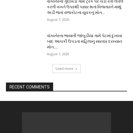
વાંકાનેરના ગુંદાખડા ગામે ટ્રક પર ચડી રેતી લેવલ
કરતી વખતે ઉપરથી પસાર થતાં વિજતારને માથું
અડી જતાં રાજકોટના યુવકનું મોત…
August 7, 2026
વાંકાનેરના ભાયાતી જાંબુડીયા ગામે પેટમાં દુખાવા
બાદ આચકી ઉપડતા મહિલાનુ સારવાર દરમ્યાન
મોત….
August 7, 2026
Load more
RECENT COMMENTS