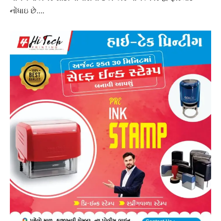
નોંધાઇ છે….