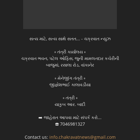
સત્ય માટે, સત્ય સાથે સતત... - ચક્રવાત ન્યુઝ
▫️ તંત્રી કાર્યાલય ▫️
ચક્રવાત ભવન, પટેલ ઓફિસ, જુની મામલતદાર કચેરીની
બાજુમાં, રસાલા રોડ, વાંકાનેર
▫️ મેનેજીંગ તંત્રી ▫️
જીજ્ઞેશભાઈ કાલાવડીયા
▫️ તંત્રી ▫️
યાકુબ આર. બાદી
➡️ જાહેરાત આપવા માટે સંપર્ક કરો...
☎️ 7046981327
Contact us:
info.chakravatnews@gmail.com