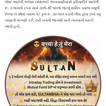
જેમાં આરોપી અજય રમેશભાઈ અબાસણીયાએ ફરિયાદીને આપેલી
રૂ. ૩ લાખની રકમ સામે ૩૦% થી ૧૨૦% જેટલું માસિક વ્યાજ વસૂલી
છેલ્લા બે વર્ષમાં વ્યાજ પેટે કુલ રૂ. ૩૦ લાખ પડાવી લીધા હોવા છતાં વધુ
નાણાંની માંગણી કરી, છરી બતાવી જાનથી મારી નાખવાની ધમકી
આપી હતી…