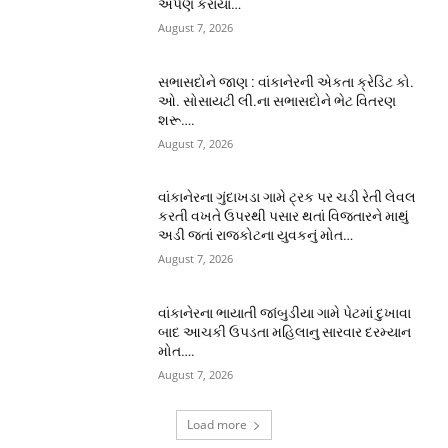
અર્પણ કરાયા…
August 7, 2026
સભાસદોને જાણ : વાંકાનેરની એકતા ક્રેડિટ કો.
ઓ. સોસાયટી લી.ના સભાસદોને ભેટ વિતરણ
શરૂ….
August 7, 2026
વાંકાનેરના ગુંદાખડા ગામે ટ્રક પર ચડી રેતી લેવલ
કરતી વખતે ઉપરથી પસાર થતાં વિજતારને માથું
અડી જતાં રાજકોટના યુવકનું મોત…
August 7, 2026
વાંકાનેરના ભાયાતી જાંબુડીયા ગામે પેટમાં દુખાવા
બાદ આચકી ઉપડતા મહિલાનુ સારવાર દરમ્યાન
મોત….
August 7, 2026
Load more