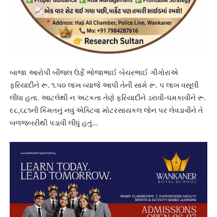
બાજા આરોપી બીજલ ઉર્ફે ભોજાભાઈ બેચરભાઈ ગીંગોરાએ
ફરિયાદીને રૂ. ૧.૫૦ લાખ વ્યાજે આપી તેની સામે રૂ. ૫ લાખ વસૂલી
લીધા હતા. આટલેથી ન અટકતા તેણે ફરિયાદીને ડરાવી-ધમકાવીને રૂ.
૯૮,૬૮૧ની કિંમતનું નવું એક્ટિવા મોટરસાયકલ લોન પર લેવડાવીને તે
બળજબરીથી પડાવી લીધું હતું…