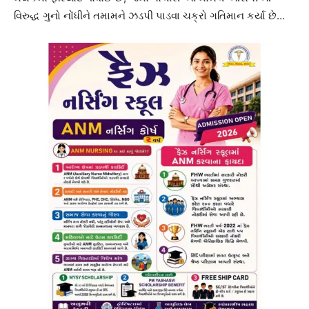
વિરુદ્ધ ગુનો નોંધીને તમામને ઝડપી પાડવા ચક્રો ગતિમાન કર્યા છે…