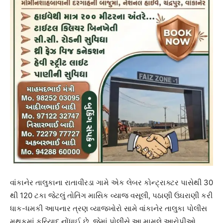
વાંકાનેર તાલુકાના રાતાવીરડા ગામે એક લેબર કોન્ટ્રાક્ટર પાસેથી 30
થી 120 ટકા જેટલું તોતિંગ માસિક વ્યાજ વસૂલી, પઠાણી ઉઘરાણી કરી
ધાક-ધમકી આપનાર ત્રણ વ્યાજખોરો સામે વાંકાનેર તાલુકા પોલીસ
મથકમાં ફરિયાદ નોંધાઈ છે, જેમાં પોલીસે આ મામલે આરોપીઓ