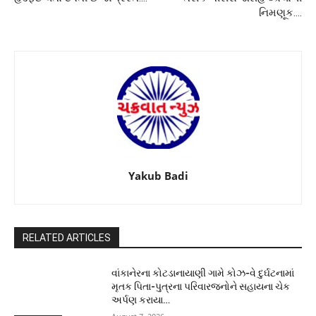
નિમણૂક….
Yakub Badi
RELATED ARTICLES
વાંકાનેરના કોટડાનાયાણી ગામે કોઝ-વે દુર્ઘટનામાં
મૃતક પિતા-પુત્રના પરિવારજનોને સહાયના ચેક
અર્પણ કરાયા…