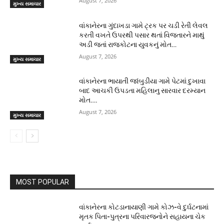
August 7, 2026
મુખ્ય સમાચાર
વાંકાનેરના ગુંદાખડા ગામે ટ્રક પર ચડી રેતી લેવલ
કરતી વખતે ઉપરથી પસાર થતાં વિજતારને માથું
અડી જતાં રાજકોટના યુવકનું મોત…
August 7, 2026
મુખ્ય સમાચાર
વાંકાનેરના ભાયાતી જાંબુડીયા ગામે પેટમાં દુખાવા
બાદ આચકી ઉપડતા મહિલાનુ સારવાર દરમ્યાન
મોત….
August 7, 2026
મુખ્ય સમાચાર
MOST POPULAR
વાંકાનેરના કોટડાનાયાણી ગામે કોઝ-વે દુર્ઘટનામાં
મૃતક પિતા-પુત્રના પરિવારજનોને સહાયના ચેક