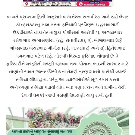
બાબતે પ્રાપ્ત માહિતી અનુસાર વાંકાનેરના રાતાવીરડા ગામે રહી લેબર
કોન્ટ્રાક્ટરનું કામ કરતા ફરિયાદી પ્રવિણભાઇ હરખાભાઈ
ઉકેડીયાએ વાંકાનેર તાલુકા પોલીસમાં આરોપી ૧). અજયભાઇ
રમેશભાઇ અબાસણીયા (રહે. રાતાવીરડા), ૨). બીજલભાઇ ઉર્ફે
ભોજાભાઇ બેચરભાઇ ગીંગોરા (રહે. લાકડધાર) અને ૩). હિતેશભાઇ
મગનભાઇ પટેલ (રહે. મોરબી) વિરુદ્ધ ફરિયાદ નોંધાવી છે કે,
ફરિયાદીને મજૂરોની મજૂરી ચૂકવવા તથા પોતાના ભાઇની સારવાર માટે
નાણાંની સખત જરૂર ઊભી થતાં તેમણે ત્રણ શખ્સો પાસેથી વ્યાજે
રૂપિયા લીધા હતા. પરંતુ આ વ્યાજખોરોએ મૂળ રકમ કરતા
અનેકગણા રૂપિયા પડાવી લીધા બાદ પણ મકાન અને દાગીના વેચી
દેવાની ધમકી આપી પઠાણી ઉઘરાણી ચાલુ રાખી હતી.