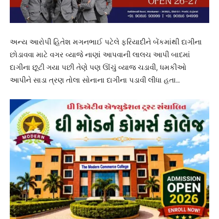
અન્ય આરોપી હિતેશ મગનભાઈ પટેલે ફરિયાદીને બેંકમાંથી દાગીના
છોડાવવા માટે વગર વ્યાજે નાણાં આપવાની લાલચ આપી બાદમાં
દાગીના છૂટી ગયા પછી તેણે પણ ઊંચું વ્યાજ ચડાવી, ધમકીઓ
આપીને સાડા ત્રણ તોલા સોનાના દાગીના પડાવી લીધા હતા..