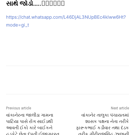
સાથે જોડો…..👇🏻👇🏻👇🏻
https://chat.whatsapp.com/L46DjAL3NUpBEc4klww6Ht?
mode=gi_t
Previous article
Next article
વાંકાનેરના જાલીડા ગામના
વાંકાનેર તાલુકા પંચાયતમાં
પાટિયા પાસે રોંગ સાઈડથી
શાસક પક્ષના નેતા તરીકે
આવતી ઈકો કારે બાઈકને
ફારૂકભાઈ કડીવાર તથા દંડક
હડફેટે લેતા દંપતી ઈજાગ્રસ્ત….
તરીક ગીરીરાજસિંહ ઝાલાની