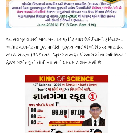
આ સમગ્ર મામલે ભોગ બનનાર પ્રવિણભાઇ ઉકેડીયાની ફરિયાદના
આધારે વાંકાનેર તાલુકા પોલીસે ત્રણેય આરોપીઓ વિરૂદ્ધ ભારતીય
ન્યાય સંહિતા (BNS) તથા ‘ગુજરાત નાણા ધીરનારાઓના અધિનિયમ’
હેઠળ ગંભીર ગુનો નોંધી તપાસનો ધમધમાટ શરૂ કર્યો છે….