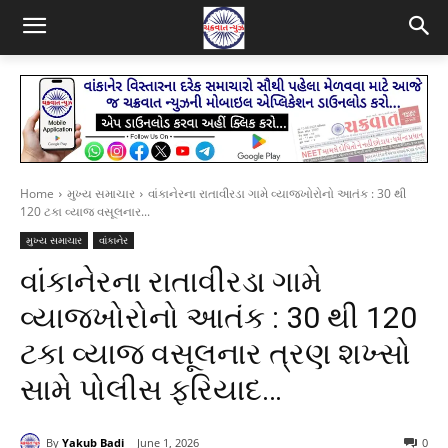
Home
મુખ્ય સમાચાર
વાંકાનેરના રાતાવીરડા ગામે વ્યાજખોરોનો આતંક : 30 થી
120 ટકા વ્યાજ વસૂલનાર...
મુખ્ય સમાચાર
વાંકાનેર
વાંકાનેરના રાતાવીરડા ગામે
વ્યાજખોરોનો આતંક : 30 થી 120
ટકા વ્યાજ વસૂલનાર ત્રણ શખ્સો
સામે પોલીસ ફરિયાદ…
By
Yakub Badi
June 1, 2026
0