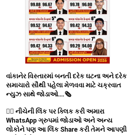
વાંકાનેર વિસ્તારમાં બનતી દરેક ઘટના અને દરેક
સમાચારો સૌથી પહેલા મેળવવા માટે ચક્રવાત
ન્યુઝ સાથે જોડાઓ….🗞️
👉🏻 નીચેની લિંક પર ક્લિક કરી અમારા
WhatsApp ગ્રુપમાં જોડાઓ અને અન્ય
લોકોને પણ આ લિંક Share કરી તેમને આપણી