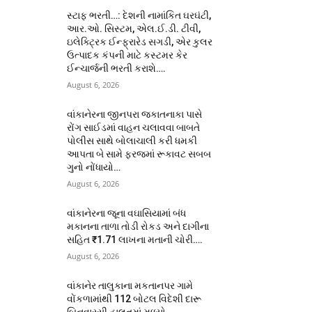
સ્ટાફ ભરતી…: દેશની નામાંકિત ઘરઘંટી,
આર.ઓ. સિસ્ટમ, એલ.ઈ.ડી. ટીવી,
ઇલેક્ટ્રિક ઈન્ફ્રારેડ સગડી, એર કુલર
ઉત્પાદક કંપની માટે કસ્ટમર કેર
ઈન્ચાર્જની ભરતી કરાશે….
August 6, 2026
વાંકાનેરના જીનપરા જકાતનાકા પાસે
રોંગ સાઈડમાં વાહન ચલાવવા બાબતે
પોલીસ સાથે બોલાચાલી કરી ધમકી
આપતા બે સામે ફરજમાં રૂકાવટ સબબ
ગુનો નોંધાયો…
August 6, 2026
વાંકાનેરના જૂના વઘાસિયામાં બંધ
મકાનના તાળા તોડી રોકડ અને દાગીના
સહિત ₹1.71 લાખના મતાની ચોરી….
August 6, 2026
વાંકાનેર તાલુકાના મકતાનપર ગામે
વોંકળામાંથી 112 બોટલ વિદેશી દારૂ
બિનવારસી હાલતમાં મળ્યો…