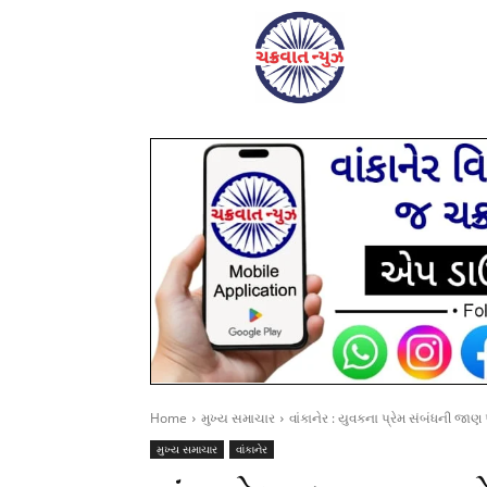
Home
મુખ્ય સમાચાર
વાંકાનેર : યુવકના પ્રેમ સંબંધની જા
મુખ્ય સમાચાર
વાંકાનેર