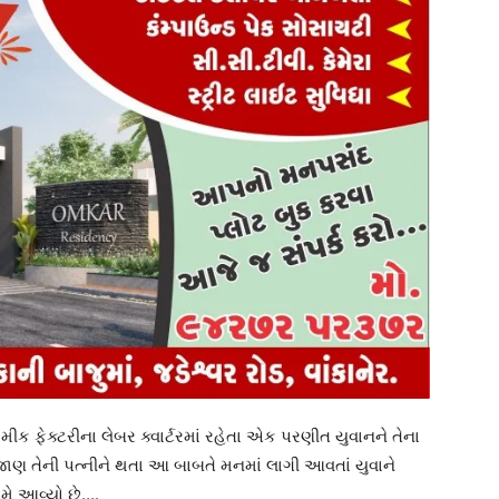
મીક ફેક્ટરીના લેબર ક્વાર્ટરમાં રહેતા એક પરણીત યુવાનને તેના
 જાણ તેની પત્નીને થતા આ બાબતે મનમાં લાગી આવતાં યુવાને
મે આવ્યો છે….