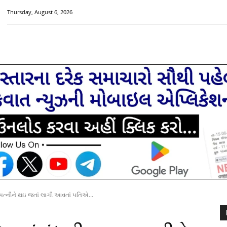
Thursday, August 6, 2026
HOME
મુખ્ય સમાચાર
ચક્રવાત વિશેષ
સૌરાષ્ટ્ર-ગુજરાત
ણ પત્નીને થઇ જતાં લાગી આવતાં પતિએ...