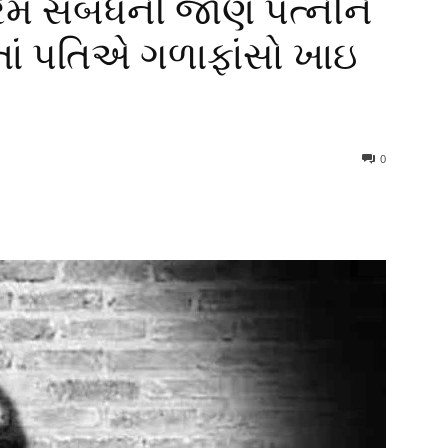
્રેમ સંબંધની જાણ પત્નીને
ાં પતિએ ગળાફાંસો ખાઇ
0