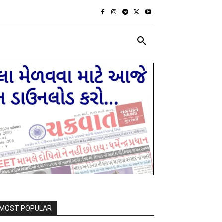
રાજકીય
દેશ દુનિયા
MORE
MOST POPULAR