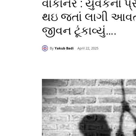
વાંકાનેર : યુવકના પ
થઇ જતાં લાગી આવત
જીવન ટૂંકાવ્યું….
By
Yakub Badi
April 22, 2025
Share