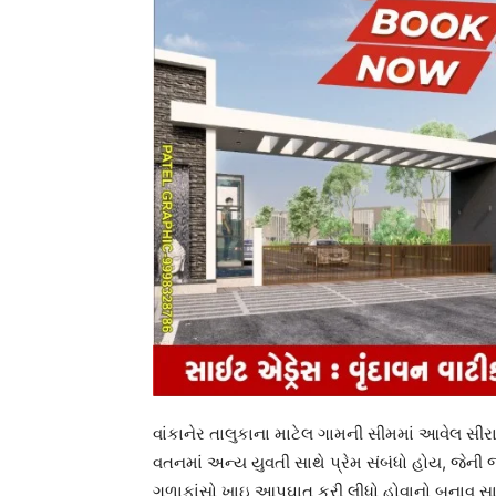
વાંકાનેર તાલુકાના માટેલ ગામની સીમમાં આવેલ સીરા
વતનમાં અન્ય યુવતી સાથે પ્રેમ સંબંધો હોય, જેની
ગળાફાંસો ખાઇ આપઘાત કરી લીધો હોવાનો બનાવ સા