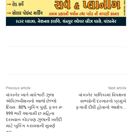
Previous article
Next article
વાંકાનેર ખાતે વાઘેશ્વરી ઝુલા
વાંકાનેર પાલિકામાં વિપક્ષના
એક્ઝિબીશનનો આજે છેલ્લો
સભ્યોની દરખાસ્તો પ્રમુખે
દિવસ : 80% બુકિંગ પુર્ણ, ફક્ત રૂ.
ફગાવી દીધી હોવાનો આક્ષેપ….
999 ભરી આગામી છ મહિના
દરમ્યાન કોઇપણ ઝુલાની ખરીદી
માટે બુકિંગ કરાવવાની સુવર્ણ
તક….