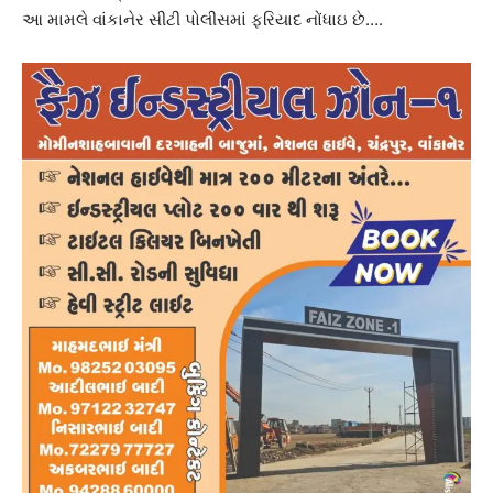
આ મામલે વાંકાનેર સીટી પોલીસમાં ફરિયાદ નોંધાઇ છે….