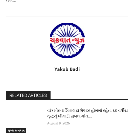
Yakub Badi
RELATED ARTICLES
વાંકાનેરના શિવાલય શેલ્ટર હોમમાં રહેતા ૬૬ વર્ષીય
વૃદ્ધનું બીમારી સબબ મોત….
August 9, 2026
મુખ્ય સમાચાર