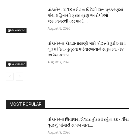
વાંકાનેર : 2.18 કરોડના વિદેશી દારૂ પ્રકરણમાં
પાંચ મહિનાથી ફરાર ત્રણ આરોપીઓ
જામનગરથી ઝડપાયાં….
August 8, 2026
મુખ્ય સમાચાર
વાંકાનેરના કોટડાનાયાણી ગામે કોઝ-વે દુર્ઘટનામાં
મૃતક પિતા-પુત્રના પરિવારજનોને સહાયના ચેક
અર્પણ કરાયા…
August 7, 2026
મુખ્ય સમાચાર
MOST POPULAR
વાંકાનેરના શિવાલય શેલ્ટર હોમમાં રહેતા ૬૬ વર્ષીય
વૃદ્ધનું બીમારી સબબ મોત….
August 9, 2026