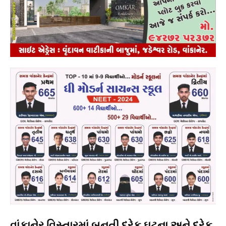
વાંકાનેર વિસ્તારમાં બનતી દરેક ઘટના અને દરેક