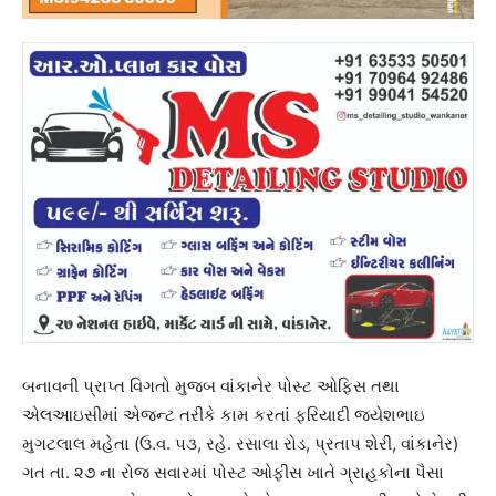
બનાવની પ્રાપ્ત વિગતો મુજબ વાંકાનેર પોસ્ટ ઓફિસ તથા
એલઆઇસીમાં એજન્ટ તરીકે કામ કરતાં ફરિયાદી જયેશભાઇ
મુગટલાલ મહેતા (ઉ.વ. ૫૩, રહે. રસાલા રોડ, પ્રતાપ શેરી, વાંકાનેર)
ગત તા. ૨૭ ના રોજ સવારમાં પોસ્ટ ઓફીસ ખાતે ગ્રાહકોના પૈસા