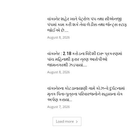
વાંકાનેર શહેર ખાતે પેટ્રોલ પંપ તથા સીએનજી
પંપમાં કામ કરી શકે તેવા લેડીસ તથા જેન્ટ્સ સ્ટાફ
જોઈએ છે….
August 8, 2026
વાંકાનેર : 2.18 કરોડના વિદેશી દારૂ પ્રકરણમાં
પાંચ મહિનાથી ફરાર ત્રણ આરોપીઓ
જામનગરથી ઝડપાયાં….
August 8, 2026
વાંકાનેરના કોટડાનાયાણી ગામે કોઝ-વે દુર્ઘટનામાં
મૃતક પિતા-પુત્રના પરિવારજનોને સહાયના ચેક
અર્પણ કરાયા…
August 7, 2026
Load more