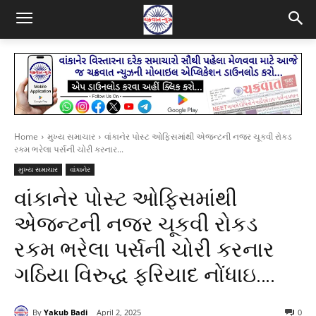
Home
મુખ્ય સમાચાર
વાંકાનેર પોસ્ટ ઓફિસમાંથી એજન્ટની નજર ચૂકવી રોકડ
રકમ ભરેલા પર્સની ચોરી કરનાર...
મુખ્ય સમાચાર
વાંકાનેર
વાંકાનેર પોસ્ટ ઓફિસમાંથી
એજન્ટની નજર ચૂકવી રોકડ
રકમ ભરેલા પર્સની ચોરી કરનાર
ગઠિયા વિરુદ્ધ ફરિયાદ નોંધાઇ….
By
Yakub Badi
April 2, 2025
0