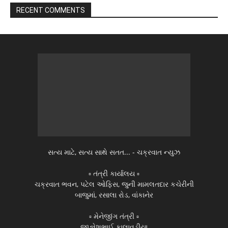
RECENT COMMENTS
સત્ય માટે, સત્ય સાથે સતત... - ચક્રવાત ન્યુઝ
▫️ તંત્રી કાર્યાલય ▫️
ચક્રવાત ભવન, પટેલ ઓફિસ, જુની મામલતદાર કચેરીની
બાજુમાં, રસાલા રોડ, વાંકાનેર
▫️ મેનેજીંગ તંત્રી ▫️
જીજ્ઞેશભાઈ કાલાવડીયા