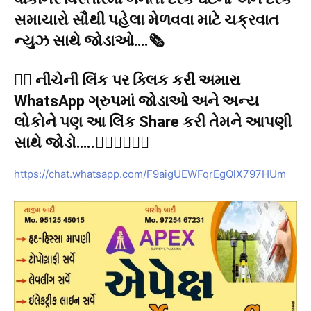
સમાચારો સૌથી પહેલા મેળવવા માટે ચક્રવાત
ન્યુઝ સાથે જોડાઓ….🗞️
👉🏻 નીચેની લિંક પર ક્લિક કરી અમારા
WhatsApp ગ્રુપમાં જોડાઓ અને અન્ય
લોકોને પણ આ લિંક Share કરી તેમને આપણી
સાથે જોડો…..👇🏻👇🏻👇🏻
https://chat.whatsapp.com/F9aigUEWFqrEgQlX797HUm