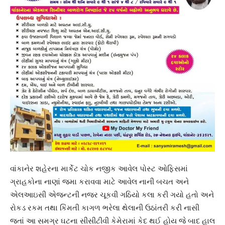
વાંકાનેર શહેરના માર્કેટ ચોક નજીક આવેલ પોસ્ટ ઓફિસમાં
ગ્રાહકોના નાણાં જમા કરાવવા માટે આવેલ નાની બચત અને
એલઆઇસી એજન્ટની નજર ચૂકવી ગઠિયો કલા કરી ગયો હતો અને
રોકડ રકમ તથા કિંમતી કાગળ ભરેલા થેલાની ઉઠાંતરી કરી નાસી
જતાં આ સમગ્ર ઘટના સીસીટીવી કેમેરામાં કેદ થઈ હોય જે બાદ હાલ