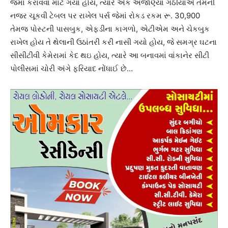
જમા કરાવવા માટે ગયા હોય, ત્યારે એક અજાણ્યા ગઠીયાએ તેમની
નજર ચૂકવી ટેબલ પર રાખેલ પર્સ જેમાં રોકડ રકમ રૂ. 30,900
તેમજ પોસ્ટની પાસબુક, એફડીના કાગળો, એટીએમ અને ચેકબુક
રાખેલ હોય તે થેલાની ઉઠાંતરી કરી નાસી ગયો હોય, જે સમગ્ર ઘટના
સીસીટીવી કેમેરામાં કેદ થઇ હોય, ત્યારે આ બનાવમાં વાંકાનેર સીટી
પોલીસમાં ચોરી અંગે ફરિયાદ નોંધાઈ છે…