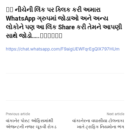
👉🏻 નીચેની લિંક પર ક્લિક કરી અમારા
WhatsApp ગ્રુપમાં જોડાઓ અને અન્ય
લોકોને પણ આ લિંક Share કરી તેમને આપણી
સાથે જોડો…..👇🏻👇🏻👇🏻
https://chat.whatsapp.com/F9aigUEWFqrEgQlX797HUm
Previous article
Next article
વાંકાનેર પોસ્ટ ઓફિસમાંથી
વાંકાનેરના વઘાસીયા ટોલનાકા
એજન્ટની નજર ચૂકવી રોકડ
ખાતે ટ્રાફિક નિયમોના ભંગ