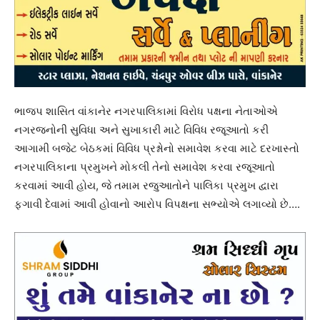
ભાજપ શાસિત વાંકાનેર નગરપાલિકામાં વિરોધ પક્ષના નેતાઓએ
નગરજનોની સુવિધા અને સુખાકારી માટે વિવિધ રજૂઆતો કરી
આગામી બજેટ બેઠકમાં વિવિધ પ્રશ્નોનો સમાવેશ કરવા માટે દરખાસ્તો
નગરપાલિકાના પ્રમુખને મોકલી તેનો સમાવેશ કરવા રજૂઆતો
કરવામાં આવી હોય, જે તમામ રજુઆતોને પાલિકા પ્રમુખ દ્વારા
ફગાવી દેવામાં આવી હોવાનો આરોપ વિપક્ષના સભ્યોએ લગાવ્યો છે….