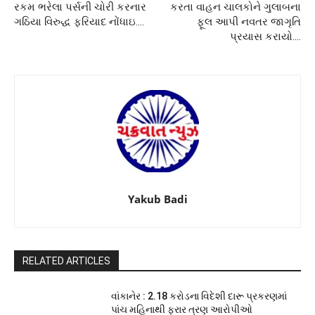
રકમ ભરેલા પર્સની ચોરી કરનાર
કરતા વાહન ચાલકોને ગુલાબના
ગઠિયા વિરુદ્ધ ફરિયાદ નોંધાઇ….
ફૂલ આપી નવતર જાગૃતિ
પ્રયાસ કરાયો….
Yakub Badi
RELATED ARTICLES
વાંકાનેર : 2.18 કરોડના વિદેશી દારૂ પ્રકરણમાં
પાંચ મહિનાથી ફરાર ત્રણ આરોપીઓ