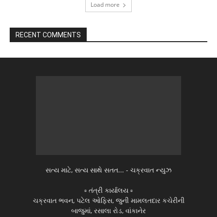
Load more
RECENT COMMENTS
સત્ય માટે, સત્ય સાથે સતત... - ચક્રવાત ન્યુઝ
▫️ તંત્રી કાર્યાલય ▫️
ચક્રવાત ભવન, પટેલ ઓફિસ, જુની મામલતદાર કચેરીની
બાજુમાં, રસાલા રોડ, વાંકાનેર