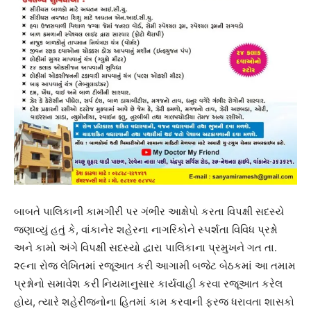
બાબતે પાલિકાની કામગીરી પર ગંભીર આક્ષેપો કરતા વિપક્ષી સદસ્યે
જણાવ્યું હતું કે, વાંકાનેર શહેરના નાગરિકોને સ્પર્શતા વિવિધ પ્રશ્નો
અને કામો અંગે વિપક્ષી સદસ્યો દ્વારા પાલિકાના પ્રમુખને ગત તા.
૨૯ના રોજ લેખિતમાં રજૂઆત કરી આગામી બજેટ બેઠકમાં આ તમામ
પ્રશ્નોનો સમાવેશ કરી નિયમાનુસાર કાર્યવાહી કરવા રજૂઆત કરેલ
હોય, ત્યારે શહેરીજનોના હિતમાં કામ કરવાની ફરજ ધરાવતા શાસકો