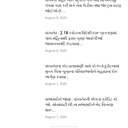
પંપમાં કામ કરી શકે તેવા લેડીસ તથા જેન્ટ્સ સ્ટાફ
જોઈએ છે….
August 8, 2026
વાંકાનેર : 2.18 કરોડના વિદેશી દારૂ પ્રકરણમાં
પાંચ મહિનાથી ફરાર ત્રણ આરોપીઓ
જામનગરથી ઝડપાયાં….
August 8, 2026
વાંકાનેરના કોટડાનાયાણી ગામે કોઝ-વે દુર્ઘટનામાં
મૃતક પિતા-પુત્રના પરિવારજનોને સહાયના ચેક
અર્પણ કરાયા…
August 7, 2026
સભાસદોને જાણ : વાંકાનેરની એકતા ક્રેડિટ કો.
ઓ. સોસાયટી લી.ના સભાસદોને ભેટ વિતરણ
શરૂ….
August 7, 2026