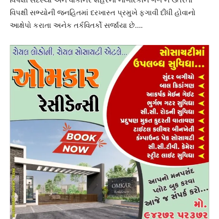
વિપક્ષી સભ્યોની જનહિતમાં દરખાસ્ત પ્રમુખે ફગાવી દીધી હોવાનો
આક્ષેપો કરાતા અનેક તર્કવિતર્કો સર્જાયા છે….