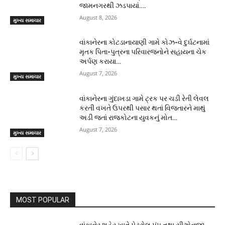
જામનગરથી ઝડપાયાં….
August 8, 2026
મુખ્ય સમાચાર
વાંકાનેરના કોટડાનાયાણી ગામે કોઝ-વે દુર્ઘટનામાં
મૃતક પિતા-પુત્રના પરિવારજનોને સહાયના ચેક
અર્પણ કરાયા…
August 7, 2026
મુખ્ય સમાચાર
વાંકાનેરના ગુંદાખડા ગામે ટ્રક પર ચડી રેતી લેવલ
કરતી વખતે ઉપરથી પસાર થતાં વિજતારને માથું
અડી જતાં રાજકોટના યુવકનું મોત…
August 7, 2026
મુખ્ય સમાચાર
MOST POPULAR
વાંકાનેર શહેર ખાતે પેટ્રોલ પંપ તથા સીએનજી