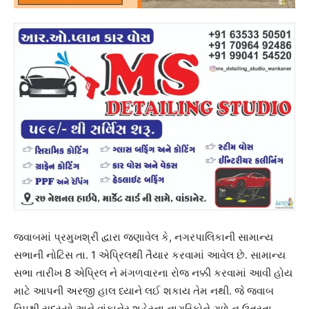
જવાબમાં પ્રમુખશ્રી દ્વારા જણાવેલ કે, નગરપાલિકાની સામાન્ય
સભાની નોટિસ તા. 1 એપ્રિલથી તૈયાર કરવામાં આવેલ છે. સામાન્ય
સભા તારીખ 8 એપ્રિલ ને મંગળવારના રોજ નક્કી કરવામાં આવી હોય
માટે આપની અરજી હાલ ધ્યાને લઈ શકાય તેમ નથી. જે જવાબ
વિપક્ષી સદસ્યો અને વાંકાનેર શહેરના નાગરિકોને ગળે ન ઉતરતા