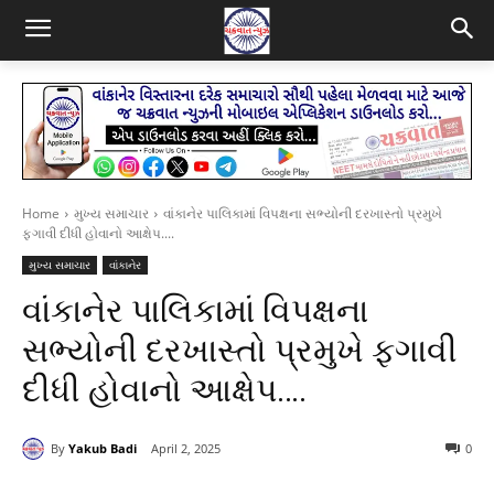
Home
મુખ્ય સમાચાર
વાંકાનેર પાલિકામાં વિપક્ષના સભ્યોની દરખાસ્તો પ્રમુખે
ફગાવી દીધી હોવાનો આક્ષેપ....
મુખ્ય સમાચાર
વાંકાનેર
વાંકાનેર પાલિકામાં વિપક્ષના
સભ્યોની દરખાસ્તો પ્રમુખે ફગાવી
દીધી હોવાનો આક્ષેપ….
By
Yakub Badi
April 2, 2025
0