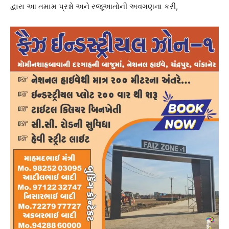
દ્વારા આ તમામ પ્રશ્નો અને રજૂઆતોની અવગણના કરી,