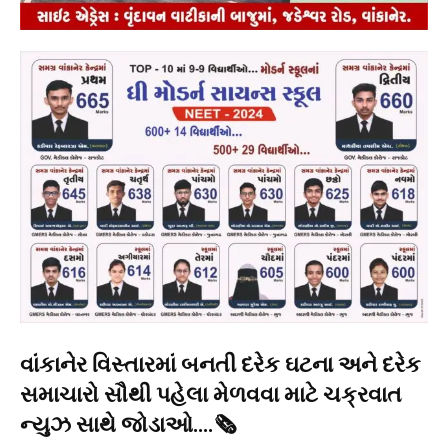
વાંકાનેર વિસ્તારમાં બનતી દરેક ઘટના અને દરેક
સમાચારો સૌથી પહેલા મેળવવા માટે ચક્રવાત
ન્યુઝ સાથે જોડાઓ….🗞️