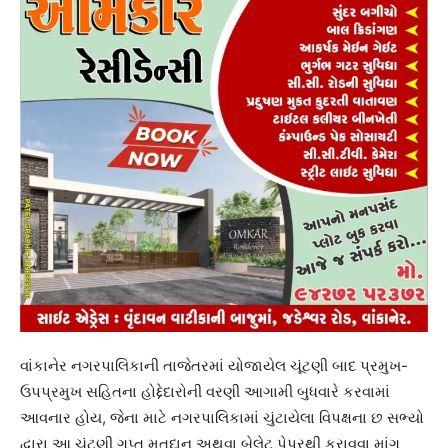
વાંકાનેર નગરપાલિકાની તાજેતરમાં યોજાયેલ ચૂંટણી બાદ પ્રમુખ-
ઉપપ્રમુખ સહિતના હોદ્દેદારોની વરણી આગામી બુધવારે કરવામાં
આવનાર હોય, જેના માટે નગરપાલિકામાં ચુંટાયેલા વિપક્ષના છ સભ્યો
દ્વારા આ ચુંટણી ગુપ્ત મતદાન અથવા બેલેટ પેપરથી કરાવવા માંગ