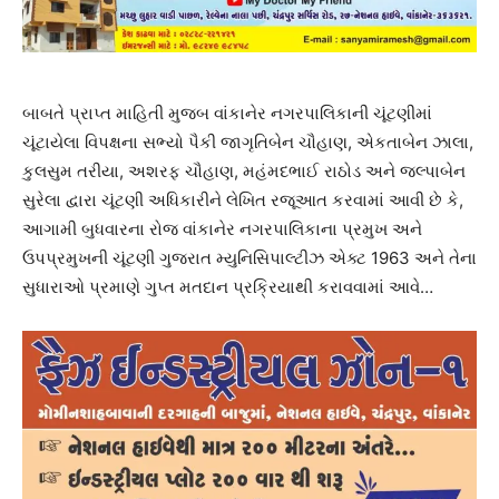
બાબતે પ્રાપ્ત માહિતી મુજબ વાંકાનેર નગરપાલિકાની ચૂંટણીમાં
ચૂંટાયેલા વિપક્ષના સભ્યો પૈકી જાગૃતિબેન ચૌહાણ, એકતાબેન ઝાલા,
કુલસુમ તરીયા, અશરફ ચૌહાણ, મહંમદભાઈ રાઠોડ અને જલ્પાબેન
સુરેલા દ્વારા ચૂંટણી અધિકારીને લેખિત રજૂઆત કરવામાં આવી છે કે,
આગામી બુધવારના રોજ વાંકાનેર નગરપાલિકાના પ્રમુખ અને
ઉપપ્રમુખની ચૂંટણી ગુજરાત મ્યુનિસિપાલ્ટીઝ એક્ટ 1963 અને તેના
સુધારાઓ પ્રમાણે ગુપ્ત મતદાન પ્રક્રિયાથી કરાવવામાં આવે…