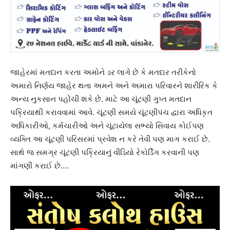
જાહેરમાં મતદાન કરતા અમોને ડર લાગે છે કે મતદાર તરીકેનો
અમારો નિર્ણય જાહેર થતા અમને અને અમારા પરિવારને શારીરિક કે
અન્ય નુકસાન પહોંચી શકે છે. માટે આ ચૂંટણી ગુપ્ત મતદાન
પક્રિયાથી કરાવવામાં આવે. ચૂંટણી સમયે ચૂંટણીપંચ દ્વારા અધિકૃત
અધિકારીઓ, કર્મચારીઓ અને ચૂંટાયેલા સભ્યો સિવાય કોઈપણ
વ્યક્તિ આ ચૂંટણી પરિસરમાં પ્રવેશ ન કરે તેવી પણ માગ કરાઈ છે.
સાથે જ સમગ્ર ચૂંટણી પક્રિયાનું વીડિયો રેકોર્ડિંગ કરવાની પણ
માંગણી કરાઈ છે….