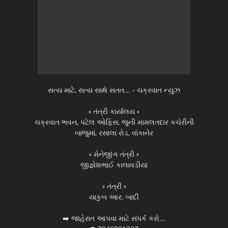
સત્ય માટે, સત્ય સાથે સતત... - ચક્રવાત ન્યુઝ
▫️ તંત્રી કાર્યાલય ▫️
ચક્રવાત ભવન, પટેલ ઓફિસ, જુની મામલતદાર કચેરીની
બાજુમાં, રસાલા રોડ, વાંકાનેર
▫️ મેનેજીંગ તંત્રી ▫️
જીજ્ઞેશભાઈ કાલાવડીયા
▫️ તંત્રી ▫️
યાકુબ આર. બાદી
➡️ જાહેરાત આપવા માટે સંપર્ક કરો...