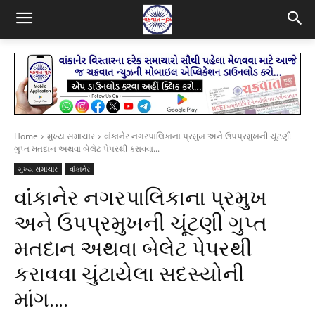
Home
મુખ્ય સમાચાર
વાંકાનેર નગરપાલિકાના પ્રમુખ અને ઉપપ્રમુખની ચૂંટણી
ગુપ્ત મતદાન અથવા બેલેટ પેપરથી કરાવવા...
મુખ્ય સમાચાર
વાંકાનેર
વાંકાનેર નગરપાલિકાના પ્રમુખ
અને ઉપપ્રમુખની ચૂંટણી ગુપ્ત
મતદાન અથવા બેલેટ પેપરથી
કરાવવા ચુંટાયેલા સદસ્યોની
માંગ….