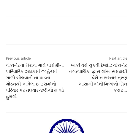
Previous article
Next article
વાંકાનેરના તિથવા ગામે પાડોશીના
બાકી વેરો ચુકવી દેજો…: વાંકાનેર
પારિવારિક ઝઘડામાં જાહેરમાં
નગરપાલિકા દ્વારા લાંબા સમયથી
ગાળો બોલવાની ના પાડતાં
વેરો ન ભરનાર ત્રણ
ગોંડલથી આવેલા છ ઇસમોનો
આસામીઓની મિલ્કતો સિલ
પરિવાર પર તલવાર-છરી-ધોકા વડે
કરાઇ….
હુમલો….