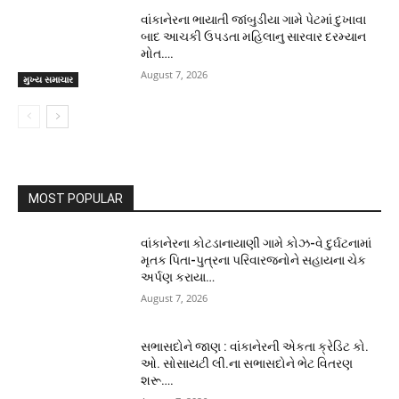
વાંકાનેરના ભાયાતી જાંબુડીયા ગામે પેટમાં દુખાવા
બાદ આચકી ઉપડતા મહિલાનુ સારવાર દરમ્યાન
મોત….
August 7, 2026
મુખ્ય સમાચાર
MOST POPULAR
વાંકાનેરના કોટડાનાયાણી ગામે કોઝ-વે દુર્ઘટનામાં
મૃતક પિતા-પુત્રના પરિવારજનોને સહાયના ચેક
અર્પણ કરાયા…
August 7, 2026
સભાસદોને જાણ : વાંકાનેરની એકતા ક્રેડિટ કો.
ઓ. સોસાયટી લી.ના સભાસદોને ભેટ વિતરણ
શરૂ….