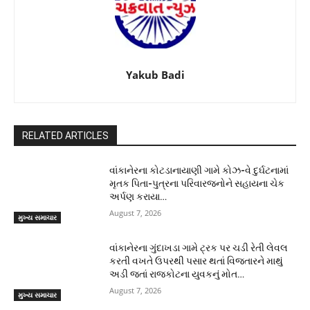
Yakub Badi
RELATED ARTICLES
વાંકાનેરના કોટડાનાયાણી ગામે કોઝ-વે દુર્ઘટનામાં
મૃતક પિતા-પુત્રના પરિવારજનોને સહાયના ચેક
અર્પણ કરાયા…
August 7, 2026
મુખ્ય સમાચાર
વાંકાનેરના ગુંદાખડા ગામે ટ્રક પર ચડી રેતી લેવલ
કરતી વખતે ઉપરથી પસાર થતાં વિજતારને માથું
અડી જતાં રાજકોટના યુવકનું મોત…
August 7, 2026
મુખ્ય સમાચાર