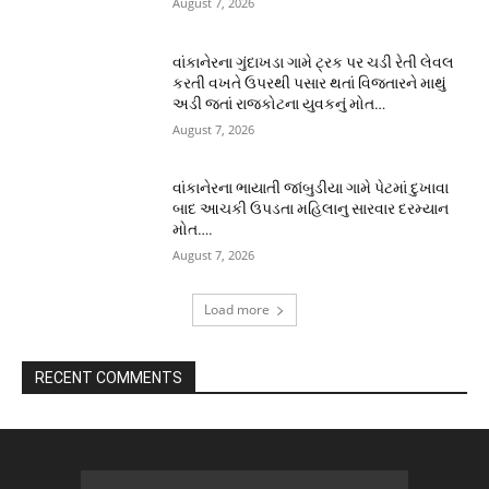
August 7, 2026
વાંકાનેરના ગુંદાખડા ગામે ટ્રક પર ચડી રેતી લેવલ
કરતી વખતે ઉપરથી પસાર થતાં વિજતારને માથું
અડી જતાં રાજકોટના યુવકનું મોત…
August 7, 2026
વાંકાનેરના ભાયાતી જાંબુડીયા ગામે પેટમાં દુખાવા
બાદ આચકી ઉપડતા મહિલાનુ સારવાર દરમ્યાન
મોત….
August 7, 2026
Load more
RECENT COMMENTS