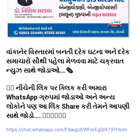
વાંકાનેર વિસ્તારમાં બનતી દરેક ઘટના અને દરેક
સમાચારો સૌથી પહેલા મેળવવા માટે ચક્રવાત
ન્યુઝ સાથે જોડાઓ….🗞️
👉🏻 નીચેની લિંક પર ક્લિક કરી અમારા
WhatsApp ગ્રુપમાં જોડાઓ અને અન્ય
લોકોને પણ આ લિંક Share કરી તેમને આપણી
સાથે જોડો…..👇🏻👇🏻👇🏻
https://chat.whatsapp.com/F9aigUEWFqrEgQlX797HUm