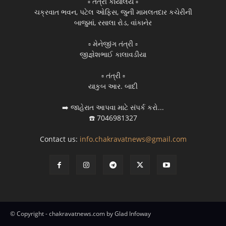
▫️ તંત્રી કાર્યાલય ▫️
ચક્રવાત ભવન, પટેલ ઓફિસ, જુની મામલતદાર કચેરીની
બાજુમાં, રસાલા રોડ, વાંકાનેર
▫️ મેનેજીંગ તંત્રી ▫️
જીજ્ઞેશભાઈ કાલાવડીયા
▫️ તંત્રી ▫️
યાકુબ આર. બાદી
➡️ જાહેરાત આપવા માટે સંપર્ક કરો...
☎️ 7046981327
Contact us:
info.chakravatnews@gmail.com
© Copyright - chakravatnews.com by Glad Infoway