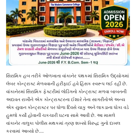
સિરામિક હબ તરીકે ઓળખાતા વાંકાનેર પંથકમાં સિરામિક ઉદ્યોગમાં
લેબર કોન્ટ્રાક્ટ મેળવવાની હરીફાઈ હવે હિંસક સ્વરૂપ લઈ રહી છે.
વાંકાનેરમાં સિરામિક ફેક્ટરીમાં લોડિંગનો કોન્ટ્રાક્ટ મળવા બાબતની
અદાવત રાખીને એક કોન્ટ્રાક્ટરના ઈશારે તેના સાગરીતોએ અન્ય
એક યુવાન કોન્ટ્રાક્ટર પર ધોળા દિવસે ચાકુ અને લાકડાના ધોકા વડે
હુમલો કર્યો હોવાની ચકચારી ઘટના સામે આવી છે. આ મામલે
વાંકાનેર તાલુકા પોલીસ મથકમાં ત્રણ શખ્સો વિરુદ્ધ ગુનો દાખલ
કરવામાં આવ્યો છે….