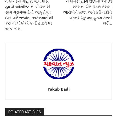
વાંકાનેરના મહિકા ગામ પાસે
વાંકાનેર : હાથ ઉછીની આપેલ
હાઇવે ઓથોરિટીની બેદરકારી
રકમના ચેક રિટર્ન કેસમાં
સામે ગ્રામજનોનો આક્રોશ :
આરોપીને સજા અને ફરિયાદીને
છાસવારે સર્જાતા અકસ્માતોથી
વળતર ચૂકવવા હુકમ કરતી
કંટાળી લોકોએ કર્યો હાઇવે પર
કોર્ટ….
ચક્કાજામ…
Yakub Badi
RELATED ARTICLES