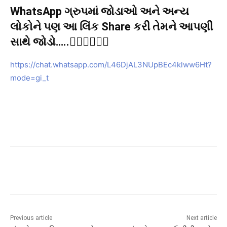
WhatsApp ગ્રુપમાં જોડાઓ અને અન્ય
લોકોને પણ આ લિંક Share કરી તેમને આપણી
સાથે જોડો…..👇🏻👇🏻👇🏻
https://chat.whatsapp.com/L46DjAL3NUpBEc4klww6Ht?
mode=gi_t
Previous article
Next article