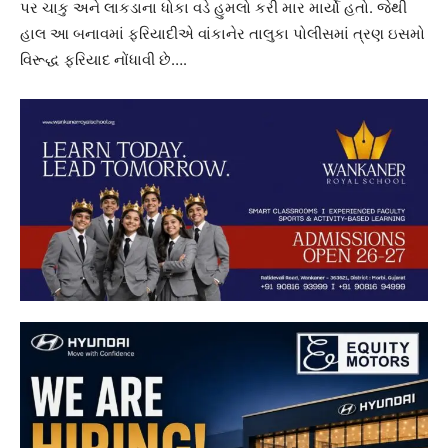
પર ચાકુ અને લાકડાના ધોકા વડે હુમલો કરી માર માર્યો હતો. જેથી
હાલ આ બનાવમાં ફરિયાદીએ વાંકાનેર તાલુકા પોલીસમાં ત્રણ ઇસમો
વિરૂદ્ધ ફરિયાદ નોંધાવી છે….