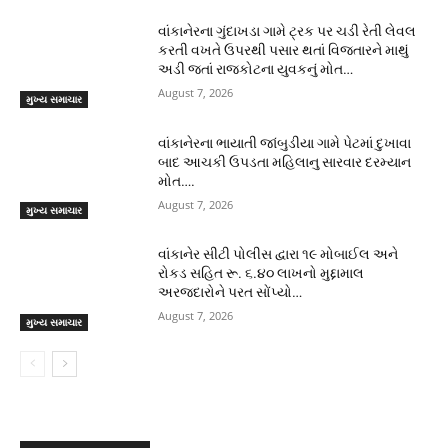
વાંકાનેરના ગુંદાખડા ગામે ટ્રક પર ચડી રેતી લેવલ
કરતી વખતે ઉપરથી પસાર થતાં વિજતારને માથું
અડી જતાં રાજકોટના યુવકનું મોત…
August 7, 2026
મુખ્ય સમાચાર
વાંકાનેરના ભાયાતી જાંબુડીયા ગામે પેટમાં દુખાવા
બાદ આચકી ઉપડતા મહિલાનુ સારવાર દરમ્યાન
મોત….
August 7, 2026
મુખ્ય સમાચાર
વાંકાનેર સીટી પોલીસ દ્વારા ૧૯ મોબાઈલ અને
રોકડ સહિત રૂ. ૬.૪૦ લાખનો મુદ્દામાલ
અરજદારોને પરત સોંપ્યો…
August 7, 2026
મુખ્ય સમાચાર