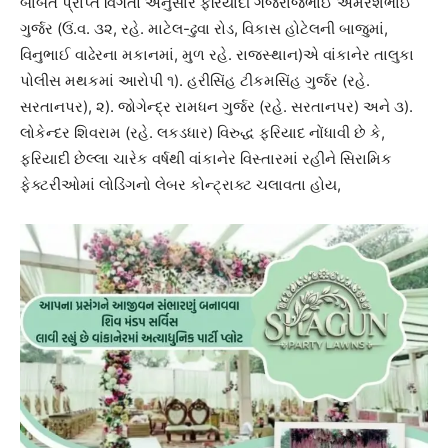
બાબતે પ્રાપ્ત વિગતો અનુસાર ફરિયાદી ગજરાજભાઈ અમરેશભાઈ
ગુર્જર (ઉં.વ. ૩૨, રહે. માટેલ-ઢુવા રોડ, વિકાસ હોટેલની બાજુમાં,
વિનુભાઈ વાઢેરના મકાનમાં, મુળ રહે. રાજસ્થાન)એ વાંકાનેર તાલુકા
પોલીસ મથકમાં આરોપી ૧). હરીસિંહ ટીકમસિંહ ગુર્જર (રહે.
સરતાનપર), ૨). જોગેન્દ્ર રામધન ગુર્જર (રહે. સરતાનપર) અને ૩).
લોકેન્દર શિવરામ (રહે. લકડધાર) વિરુદ્ધ ફરિયાદ નોંધાવી છે કે,
ફરિયાદી છેલ્લા ચારેક વર્ષથી વાંકાનેર વિસ્તારમાં રહીને સિરામિક
ફેક્ટરીઓમાં લોડિંગનો લેબર કોન્ટ્રાક્ટ ચલાવતા હોય,