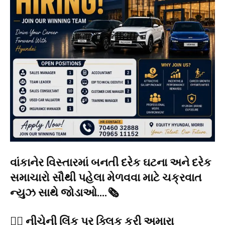
વાંકાનેર વિસ્તારમાં બનતી દરેક ઘટના અને દરેક
સમાચારો સૌથી પહેલા મેળવવા માટે ચક્રવાત
ન્યુઝ સાથે જોડાઓ….🗞️
👉🏻 નીચેની લિંક પર ક્લિક કરી અમારા