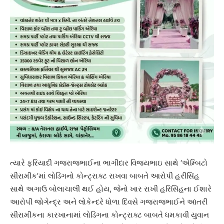
ત્યારે ફરિયાદી ગજરાજભાઈના ભાગીદાર વિજયભાઇ સાથે ‘એમ્બિટો
સીરામીક’માં લોડિંગનો કોન્ટ્રાક્ટ રાખવા બાબતે આરોપી હરીસિંહ
સાથે અગાઉ બોલાચાલી થઈ હોય, જેનો ખાર રાખી હરિસિંહના ઈશારે
આરોપી જોગેન્દ્ર અને લોકેન્દરે ધોળા દિવસે ગજરાજભાઈને આંતરી
સીરામીકના કારખાનામાં લોડિંગના કોન્ટ્રાક્ટ બાબતે ધમકાવી યુવાન