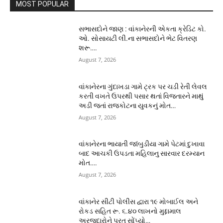
MOST POPULAR
સભાસદોને જાણ : વાંકાનેરની એકતા ક્રેડિટ કો.
ઓ. સોસાયટી લી.ના સભાસદોને ભેટ વિતરણ
શરૂ….
August 7, 2026
વાંકાનેરના ગુંદાખડા ગામે ટ્રક પર ચડી રેતી લેવલ
કરતી વખતે ઉપરથી પસાર થતાં વિજતારને માથું
અડી જતાં રાજકોટના યુવકનું મોત…
August 7, 2026
વાંકાનેરના ભાયાતી જાંબુડીયા ગામે પેટમાં દુખાવા
બાદ આચકી ઉપડતા મહિલાનુ સારવાર દરમ્યાન
મોત….
August 7, 2026
વાંકાનેર સીટી પોલીસ દ્વારા ૧૯ મોબાઈલ અને
રોકડ સહિત રૂ. ૬.૪૦ લાખનો મુદ્દામાલ
અરજદારોને પરત સોંપ્યો…