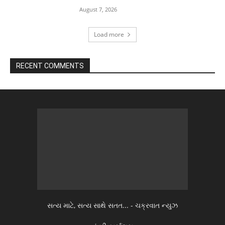
August 7, 2026
Load more
RECENT COMMENTS
સત્ય માટે, સત્ય સાથે સતત... - ચક્રવાત ન્યુઝ