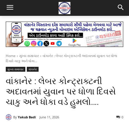
Home
મુખ્ય સમાચાર
વાંકાનેર : લેબર કોન્ટ્રાક્ટની અદાવતમાં યુવાન પર ધોળા
દિવસે ચાકુ અને ધોકા...
મુખ્ય સમાચાર
વાંકાનેર
વાંકાનેર : લેબર કોન્ટ્રાક્ટની
અદાવતમાં યુવાન પર ધોળા દિવસે
ચાકુ અને ધોકા વડે હુમલો….
By
Yakub Badi
June 11, 2026
0