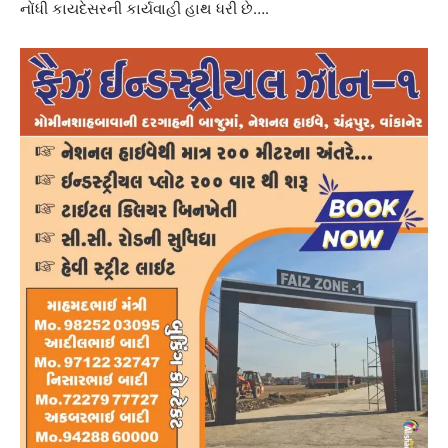
નોંધી કાયદેસરની કાર્યવાહી હાથ ધરી છે….