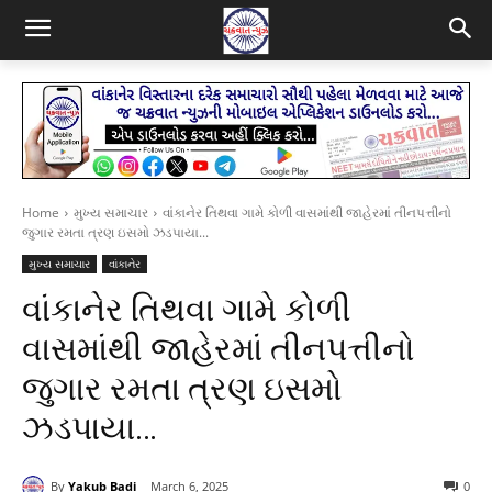
Home
મુખ્ય સમાચાર
વાંકાનેર તિથવા ગામે કોળી વાસમાંથી જાહેરમાં તીનપત્તીનો
જુગાર રમતા ત્રણ ઇસમો ઝડપાયા...
મુખ્ય સમાચાર
વાંકાનેર
વાંકાનેર તિથવા ગામે કોળી
વાસમાંથી જાહેરમાં તીનપત્તીનો
જુગાર રમતા ત્રણ ઇસમો
ઝડપાયા…
By
Yakub Badi
March 6, 2025
0