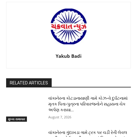
Yakub Badi
RELATED ARTICLES
વાંકાનેરના કોટડાનાયાણી ગામે કોઝ-વે દુર્ઘટનામાં
મૃતક પિતા-પુત્રના પરિવારજનોને સહાયના ચેક
અર્પણ કરાયા…
August 7, 2026
મુખ્ય સમાચાર
વાંકાનેરના ગુંદાખડા ગામે ટ્રક પર ચડી રેતી લેવલ