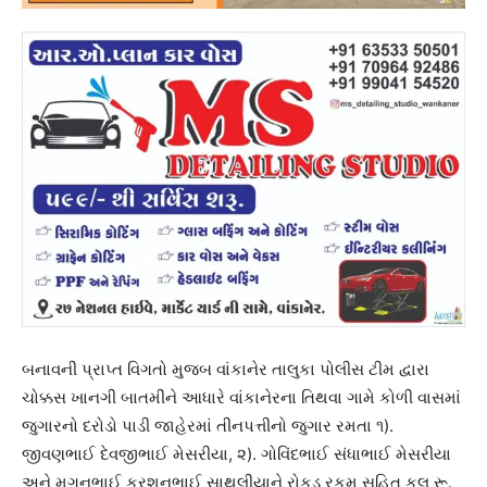
બનાવની પ્રાપ્ત વિગતો મુજબ વાંકાનેર તાલુકા પોલીસ ટીમ દ્વારા
ચોક્કસ ખાનગી બાતમીને આધારે વાંકાનેરના તિથવા ગામે કોળી વાસમાં
જુગારનો દરોડો પાડી જાહેરમાં તીનપત્તીનો જુગાર રમતા ૧).
જીવણભાઈ દેવજીભાઈ મેસરીયા, ૨). ગોવિંદભાઈ સંધાભાઈ મેસરીયા
અને મગનભાઈ કરશનભાઈ સાથલીયાને રોકડ રકમ સહિત કુલ રૂ.‌