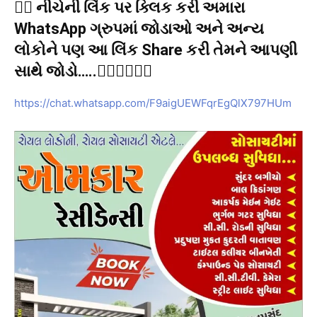
👉🏻 નીચેની લિંક પર ક્લિક કરી અમારા
WhatsApp ગ્રુપમાં જોડાઓ અને અન્ય
લોકોને પણ આ લિંક Share કરી તેમને આપણી
સાથે જોડો…..👇🏻👇🏻👇🏻
https://chat.whatsapp.com/F9aigUEWFqrEgQlX797HUm