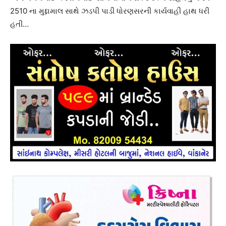
2510 ના મુદ્દામાલ સાથે ઝડપી પાડી ધોરણસરની કાર્યવાહી હાથ ધરી
હતી…