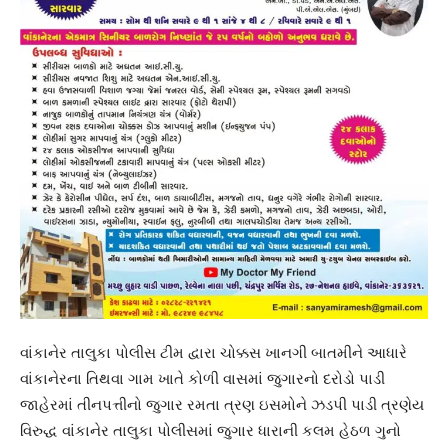
વાંકાનેર તાલુકા પોલીસ ટીમ દ્વારા ચોક્કસ ખાનગી બાતમીને આધારે
વાંકાનેરના તિથવા ગામ ખાતે કોળી વાસમાં જુગારનો દરોડો પાડી
જાહેરમાં તીનપત્તીનો જુગાર રમતા ત્રણ ઇસમોને ઝડપી પાડી ત્રણેય
વિરુદ્ધ વાંકાનેર તાલુકા પોલીસમાં જુગાર ધારાની કલમ હેઠળ ગુનો