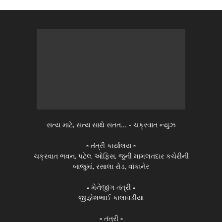
સત્ય માટે, સત્ય સાથે સતત... - ચક્રવાત ન્યુઝ
▫️ તંત્રી કાર્યાલય ▫️
ચક્રવાત ભવન, પટેલ ઓફિસ, જુની મામલતદાર કચેરીની
બાજુમાં, રસાલા રોડ, વાંકાનેર
▫️ મેનેજીંગ તંત્રી ▫️
જીજ્ઞેશભાઈ કાલાવડીયા
▫️ તંત્રી ▫️