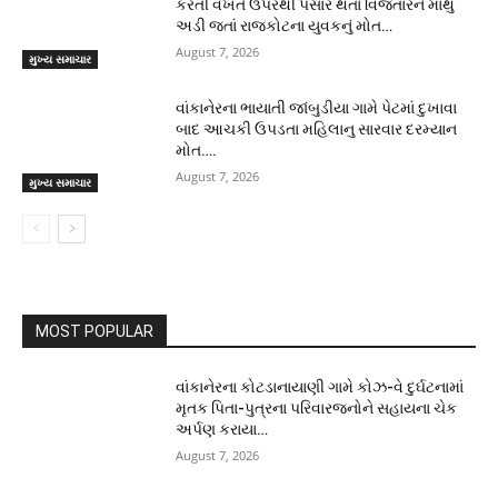
કરતી વખતે ઉપરથી પસાર થતાં વિજતારને માથું
અડી જતાં રાજકોટના યુવકનું મોત…
August 7, 2026
મુખ્ય સમાચાર
વાંકાનેરના ભાયાતી જાંબુડીયા ગામે પેટમાં દુખાવા
બાદ આચકી ઉપડતા મહિલાનુ સારવાર દરમ્યાન
મોત….
August 7, 2026
મુખ્ય સમાચાર
MOST POPULAR
વાંકાનેરના કોટડાનાયાણી ગામે કોઝ-વે દુર્ઘટનામાં
મૃતક પિતા-પુત્રના પરિવારજનોને સહાયના ચેક
અર્પણ કરાયા…
August 7, 2026