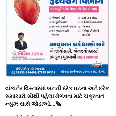
વાંકાનેર વિસ્તારમાં બનતી દરેક ઘટના અને દરેક
સમાચારો સૌથી પહેલા મેળવવા માટે ચક્રવાત
ન્યુઝ સાથે જોડાઓ….🗞️