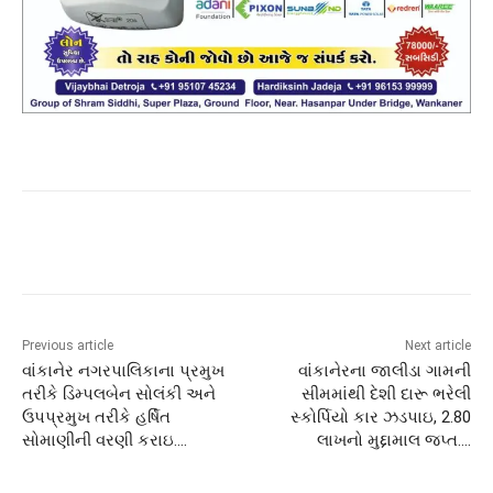
Previous article
Next article
વાંકાનેર નગરપાલિકાના પ્રમુખ
વાંકાનેરના જાલીડા ગામની
તરીકે ડિમ્પલબેન સોલંકી અને
સીમમાંથી દેશી દારૂ ભરેલી
ઉપપ્રમુખ તરીકે હર્ષિત
સ્કોર્પિયો કાર ઝડપાઇ, 2.80
સોમાણીની વરણી કરાઇ…‌‌.
લાખનો મુદ્દામાલ જપ્ત….