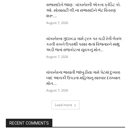
સભાસદોને જાણ : વાંકાનેરની એકતા ક્રેડિટ કો.
ઓ. સોસાયટી લી.ના સભાસદોને ભેટ વિતરણ
શરૂ….
August 7, 2026
વાંકાનેરના ગુંદાખડા ગામે ટ્રક પર ચડી રેતી લેવલ
કરતી વખતે ઉપરથી પસાર થતાં વિજતારને માથું
અડી જતાં રાજકોટના યુવકનું મોત…
August 7, 2026
વાંકાનેરના ભાયાતી જાંબુડીયા ગામે પેટમાં દુખાવા
બાદ આચકી ઉપડતા મહિલાનુ સારવાર દરમ્યાન
મોત….
August 7, 2026
Load more
RECENT COMMENTS