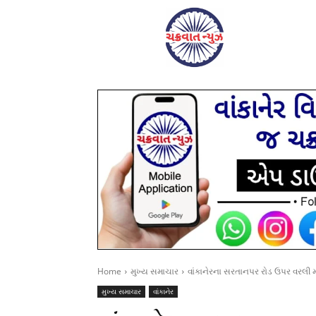
Home
મુખ્ય સમાચાર
વાંકાનેરના સરતાનપર રોડ ઉપર વરલી મ
મુખ્ય સમાચાર
વાંકાનેર