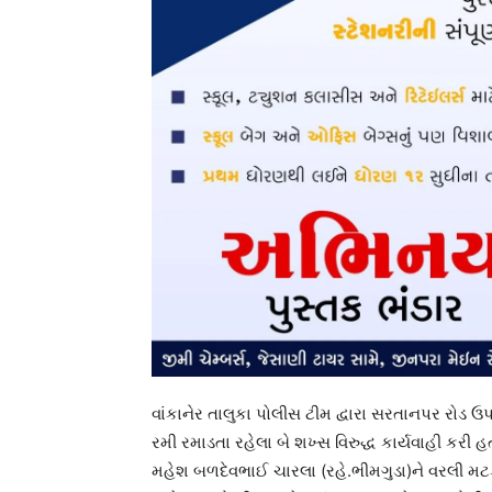
વાંકાનેર તાલુકા પોલીસ ટીમ દ્વારા સરતાનપર રોડ
રમી રમાડતા રહેલા બે શખ્સ વિરુદ્ધ કાર્યવાહી કરી
મહેશ બળદેવભાઈ ચારલા (રહે.ભીમગુડા)ને વરલી મટ