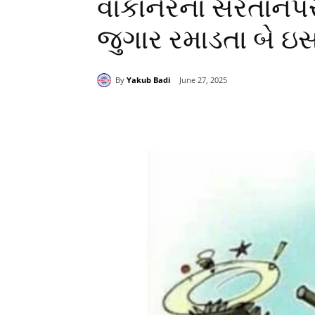
વાંકાનેરના સરતાનપ
જુગાર રમાડતા બે ઇ
By
Yakub Badi
June 27, 2025
Share