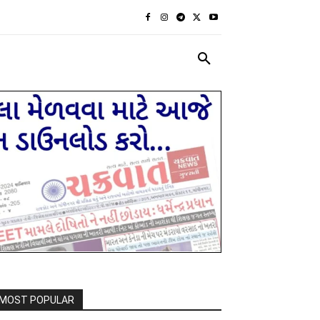
રાજકીય
દેશ દુનિયા
MORE
MOST POPULAR