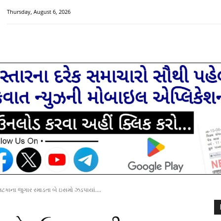
Thursday, August 6, 2026
HOME
મુખ્ય સમાચાર
ચક્રવાત વિશેષ
સૌરાષ્ટ્ર-ગુજરાત
ટકાના જુગાર રમાડતા બે ઇસમો ઝડપાયાં....