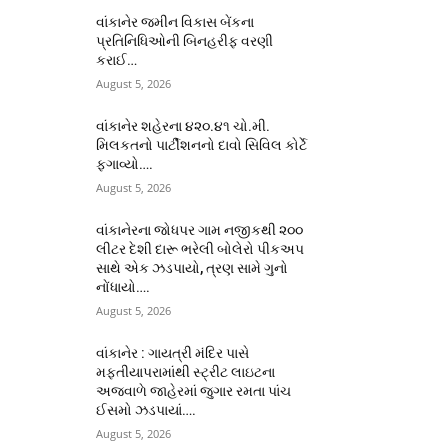
વાંકાનેર જમીન વિકાસ બેંકના
પ્રતિનિધિઓની બિનહરીફ વરણી
કરાઈ…
August 5, 2026
વાંકાનેર શહેરના ૪૨૦.૪૧ ચો.મી.
મિલકતનો પાર્ટીશનનો દાવો સિવિલ કોર્ટે
ફગાવ્યો….
August 5, 2026
વાંકાનેરના જોધપર ગામ નજીકથી ૨૦૦
લીટર દેશી દારૂ ભરેલી બોલેરો પીકઅપ
સાથે એક ઝડપાયો, ત્રણ સામે ગુનો
નોંધાયો….
August 5, 2026
વાંકાનેર : ગાયત્રી મંદિર પાસે
મફતીયાપરામાંથી સ્ટ્રીટ લાઇટના
અજવાળે જાહેરમાં જુગાર રમતા પાંચ
ઈસમો ઝડપાયાં….
August 5, 2026