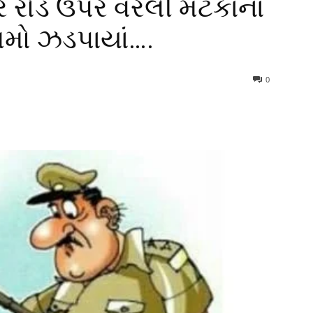
ર રોડ ઉપર વરલી મટકાના
સમો ઝડપાયાં….
0