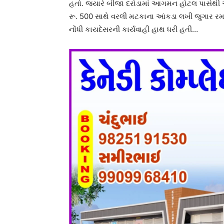
હતો. જ્યારે બીજા દરોડામાં આગમન હોટલ પાસેથી 
રૂ. 500 સાથે વરલી મટકાના આંકડા લખી જુગાર રમાડ
નોંધી કાયદેસરની કાર્યવાહી હાથ ધરી હતી…