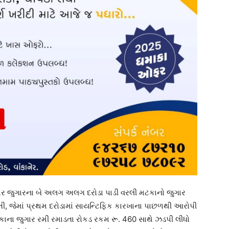
 ઉપર જુગારના બે અલગ અલગ દરોડા પાડી વરલી મટકાનો જુગાર
 હતી, જેમાં પ્રથમ દરોડામાં સાયન્ટિફિક કારખાના પાછળથી આરોપી
કાના જુગાર રમી રમાડતા રોકડ રકમ રૂ. 460 સાથે ઝડપી લીધો