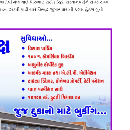
આરોપી મેલાભાઈ ધીરુભાઇ રાઠોડ (રહે. સરતાનપર)ને રોકડ રકમ
તા ઝડપી પાડી બન્ને વિરુદ્ધ જુગાર ધારાની કલમ હેઠળ ગુનો