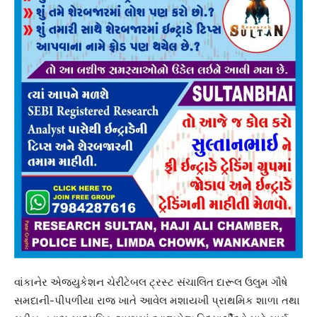
વાંકાનેર એજ્યુકેશન ચેરીટેબલ ટ્રસ્ટ સંચાલિત દારૂલ ઉલુમ ગૌષે
સમદાની-પીપળીયા રાજ ખાતે આવેલ મશાયખી પ્રાથમિક શાળા તથા