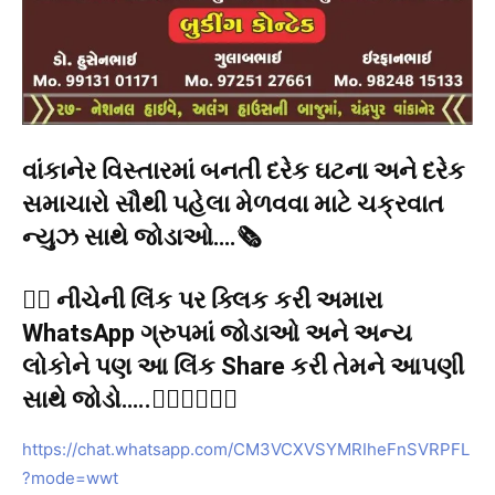
વાંકાનેર વિસ્તારમાં બનતી દરેક ઘટના અને દરેક
સમાચારો સૌથી પહેલા મેળવવા માટે ચક્રવાત
ન્યુઝ સાથે જોડાઓ….🗞️
👉🏻 નીચેની લિંક પર ક્લિક કરી અમારા
WhatsApp ગ્રુપમાં જોડાઓ અને અન્ય
લોકોને પણ આ લિંક Share કરી તેમને આપણી
સાથે જોડો…..👇🏻👇🏻👇🏻
https://chat.whatsapp.com/CM3VCXVSYMRIheFnSVRPFL
?mode=wwt