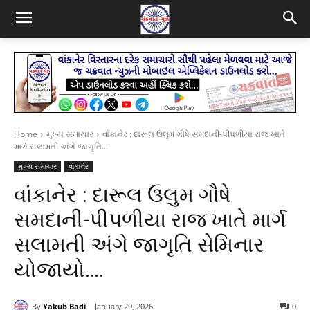
Home
મુખ્ય સમાચાર
વાંકાનેર : દારૂલ ઉલુમ ગૌષે સમદાની-પીપળીયા રાજ ખાતે
માર્ગ સલામતી અંગે જાગૃતિ...
મુખ્ય સમાચાર
વાંકાનેર
વાંકાનેર : દારૂલ ઉલુમ ગૌષે
સમદાની-પીપળીયા રાજ ખાતે માર્ગ
સલામતી અંગે જાગૃતિ સેમિનાર
યોજાયો….
By
Yakub Badi
January 29, 2026
0