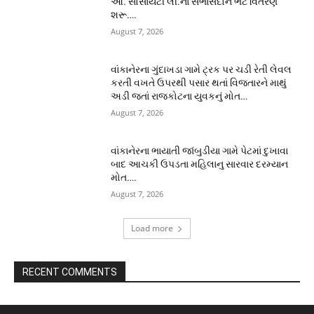
ઓ. સોસાયટી લી.ના સભાસદોને ભેટ વિતરણ
શરૂ….
August 7, 2026
વાંકાનેરના ગુંદાખડા ગામે ટ્રક પર ચડી રેતી લેવલ
કરતી વખતે ઉપરથી પસાર થતાં વિજતારને માથું
અડી જતાં રાજકોટના યુવકનું મોત…
August 7, 2026
વાંકાનેરના ભાયાતી જાંબુડીયા ગામે પેટમાં દુખાવા
બાદ આચકી ઉપડતા મહિલાનુ સારવાર દરમ્યાન
મોત….
August 7, 2026
Load more
RECENT COMMENTS