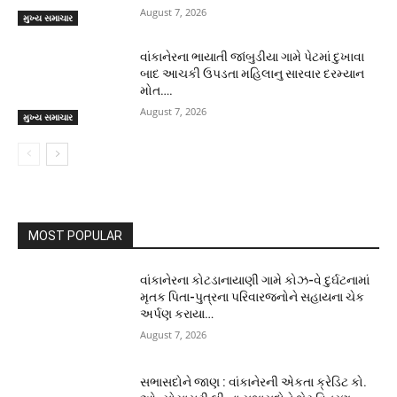
August 7, 2026
મુખ્ય સમાચાર
વાંકાનેરના ભાયાતી જાંબુડીયા ગામે પેટમાં દુખાવા
બાદ આચકી ઉપડતા મહિલાનુ સારવાર દરમ્યાન
મોત….
August 7, 2026
મુખ્ય સમાચાર
MOST POPULAR
વાંકાનેરના કોટડાનાયાણી ગામે કોઝ-વે દુર્ઘટનામાં
મૃતક પિતા-પુત્રના પરિવારજનોને સહાયના ચેક
અર્પણ કરાયા…
August 7, 2026
સભાસદોને જાણ : વાંકાનેરની એકતા ક્રેડિટ કો.