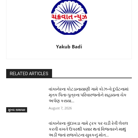
Yakub Badi
RELATED ARTICLES
વાંકાનેરના કોટડાનાયાણી ગામે કોઝ-વે દુર્ઘટનામાં
મૃતક પિતા-પુત્રના પરિવારજનોને સહાયના ચેક
અર્પણ કરાયા…
August 7, 2026
મુખ્ય સમાચાર
વાંકાનેરના ગુંદાખડા ગામે ટ્રક પર ચડી રેતી લેવલ
કરતી વખતે ઉપરથી પસાર થતાં વિજતારને માથું
અડી જતાં રાજકોટના યુવકનું મોત…