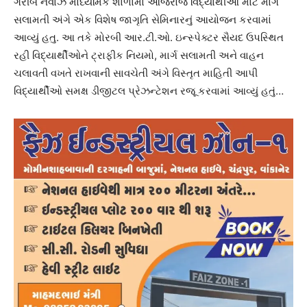
ગરીબ નવાઝ માધ્યમિક શાળામાં આજરોજ વિદ્યાર્થીઓ માટે માર્ગ
સલામતી અંગે એક વિશેષ જાગૃતિ સેમિનારનું આયોજન કરવામાં
આવ્યું હતુ. આ તકે મોરબી આર.ટી.ઓ. ઇન્સ્પેક્ટર સૈયદ ઉપસ્થિત
રહી વિદ્યાર્થીઓને ટ્રાફીક નિયમો, માર્ગ સલામતી અને વાહન
ચલાવતી વખતે રાખવાની સાવચેતી અંગે વિસ્તૃત માહિતી આપી
વિદ્યાર્થીઓ સમક્ષ ડીજીટલ પ્રેઝન્ટેશન રજૂ કરવામાં આવ્યું હતું…