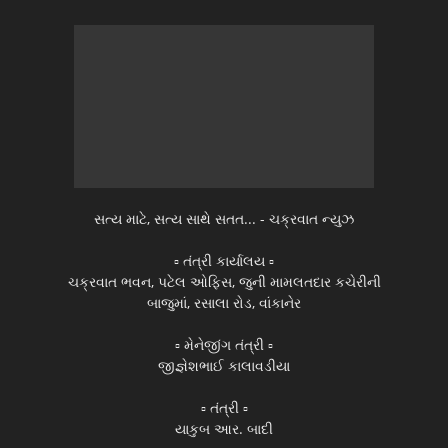
સત્ય માટે, સત્ય સાથે સતત... - ચક્રવાત ન્યુઝ
▫️ તંત્રી કાર્યાલય ▫️
ચક્રવાત ભવન, પટેલ ઓફિસ, જુની મામલતદાર કચેરીની
બાજુમાં, રસાલા રોડ, વાંકાનેર
▫️ મેનેજીંગ તંત્રી ▫️
જીજ્ઞેશભાઈ કાલાવડીયા
▫️ તંત્રી ▫️
યાકુબ આર. બાદી