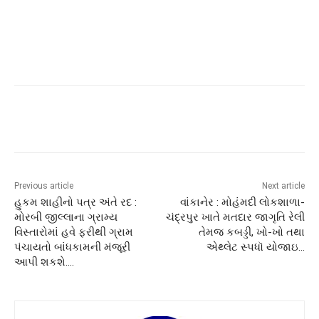
Previous article
Next article
હુકમ શાહીનો પત્ર અંતે રદ :
વાંકાનેર : મોહંમદી લોકશાળા-
મોરબી જીલ્લાના ગ્રામ્ય
ચંદ્રપુર ખાતે મતદાર જાગૃતિ રેલી
વિસ્તારોમાં હવે ફરીથી ગ્રામ
તેમજ કબડ્ડી, ખો-ખો તથા
પંચાયતો બાંધકામની મંજૂરી
એથ્લેટ સ્પધૉ યોજાઇ…
આપી શકશે….