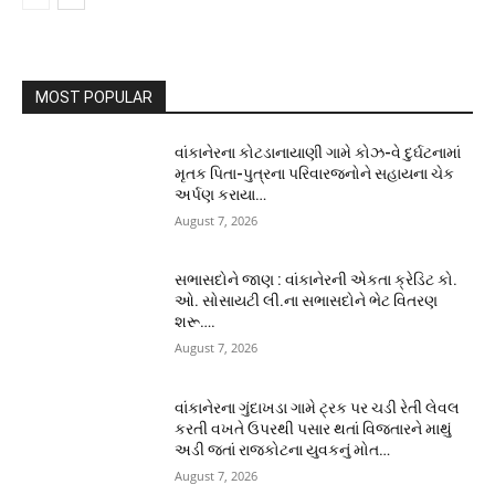
MOST POPULAR
વાંકાનેરના કોટડાનાયાણી ગામે કોઝ-વે દુર્ઘટનામાં
મૃતક પિતા-પુત્રના પરિવારજનોને સહાયના ચેક
અર્પણ કરાયા…
August 7, 2026
સભાસદોને જાણ : વાંકાનેરની એકતા ક્રેડિટ કો.
ઓ. સોસાયટી લી.ના સભાસદોને ભેટ વિતરણ
શરૂ….
August 7, 2026
વાંકાનેરના ગુંદાખડા ગામે ટ્રક પર ચડી રેતી લેવલ
કરતી વખતે ઉપરથી પસાર થતાં વિજતારને માથું
અડી જતાં રાજકોટના યુવકનું મોત…
August 7, 2026