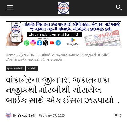
Home
મુખ્ય સમાચાર
વાંકાનેરના જીનપરા જકાતનાકા નજીકથી મોરબીથી
ચોરાયેલ બાઈક સાથે એક ઈસમ ઝડપાયો...
મુખ્ય સમાચાર
વાંકાનેર
વાંકાનેરના જીનપરા જકાતનાકા
નજીકથી મોરબીથી ચોરાયેલ
બાઈક સાથે એક ઈસમ ઝડપાયો…
By
Yakub Badi
February 27, 2025
0