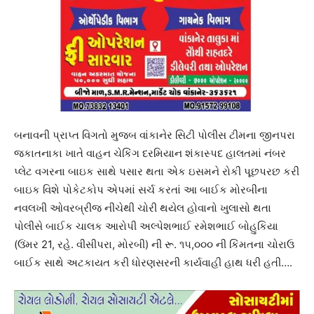
બનાવની પ્રાપ્ત વિગતો મુજબ વાંકાનેર સિટી પોલીસ ટીમના જીનપરા
જકાતનાકા ખાતે વાહન ચેકિંગ દરમિયાન શંકાસ્પદ હાલતમાં નંબર
પ્લેટ વગરના બાઇક સાથે પસાર થતા એક ઇસમને રોકી પૂછપરછ કરી
બાઇક વિશે પોકેટકોપ એપમાં સર્ચ કરતાં આ બાઈક મોરબીના
નવલખી ઓવરબ્રીજ નીચેથી ચોરી થયેલ હોવાનો ખુલાસો થતા
પોલીસે બાઈક ચાલક આરોપી અલ્પેશભાઈ રમેશભાઈ બોહુકિયા
(ઉંમર 21, રહે. વીસીપરા, મોરબી) ની રૂ. ૧૫,૦૦૦ ની કિંમતના ચોરાઉ
બાઈક સાથે અટકાયત કરી ધોરણસરની કાર્યવાહી હાથ ધરી હતી….