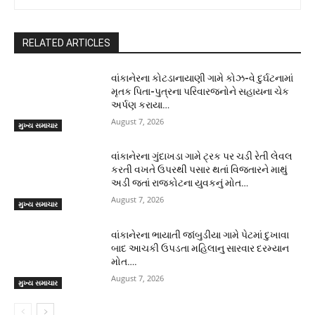
RELATED ARTICLES
વાંકાનેરના કોટડાનાયાણી ગામે કોઝ-વે દુર્ઘટનામાં
મૃતક પિતા-પુત્રના પરિવારજનોને સહાયના ચેક
અર્પણ કરાયા…
August 7, 2026
મુખ્ય સમાચાર
વાંકાનેરના ગુંદાખડા ગામે ટ્રક પર ચડી રેતી લેવલ
કરતી વખતે ઉપરથી પસાર થતાં વિજતારને માથું
અડી જતાં રાજકોટના યુવકનું મોત…
August 7, 2026
મુખ્ય સમાચાર
વાંકાનેરના ભાયાતી જાંબુડીયા ગામે પેટમાં દુખાવા
બાદ આચકી ઉપડતા મહિલાનુ સારવાર દરમ્યાન
મોત….
August 7, 2026
મુખ્ય સમાચાર