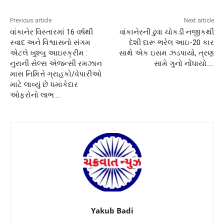
Previous article
Next article
વાંકાનેર વિસ્તારમાં 16 વર્ષથી
વાંકાનેરની ઢુવા ચોકડી નજીકથી
સ્વાદ અને વિશ્વાસનો સંગમ
દેશી દારૂ ભરેલ આઇ-20 કાર
એટલે ખુશ્બુ આઇસ્ક્રીમ :
સાથે એક ઇસમ ઝડપાયો, ત્રણ
નુરાની સેલ્સ એજન્સી રમઝાન
સામે ગુનો નોંધાયો…..
માસ નિમિત્તે ગ્રાહકો/વેપારીઓ
માટે લાવ્યું છે ધમાકેદાર
ઓફરોનો લાભ….
Yakub Badi