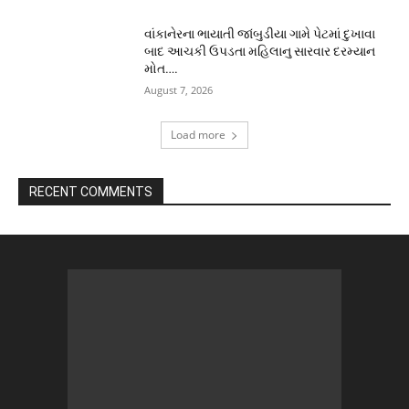
વાંકાનેરના ભાયાતી જાંબુડીયા ગામે પેટમાં દુખાવા
બાદ આચકી ઉપડતા મહિલાનુ સારવાર દરમ્યાન
મોત….
August 7, 2026
Load more
RECENT COMMENTS