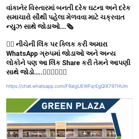
વાંકાનેર વિસ્તારમાં બનતી દરેક ઘટના અને દરેક
સમાચારો સૌથી પહેલા મેળવવા માટે ચક્રવાત
ન્યુઝ સાથે જોડાઓ….🗞️
👉🏻 નીચેની લિંક પર ક્લિક કરી અમારા
WhatsApp ગ્રુપમાં જોડાઓ અને અન્ય
લોકોને પણ આ લિંક Share કરી તેમને આપણી
સાથે જોડો…..👇🏻👇🏻👇🏻
https://chat.whatsapp.com/F9aigUEWFqrEgQlX797HUm