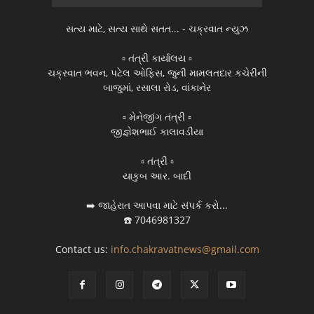
સત્ય માટે, સત્ય સાથે સતત... - ચક્રવાત ન્યુઝ
▫️ તંત્રી કાર્યાલય ▫️
ચક્રવાત ભવન, પટેલ ઓફિસ, જુની મામલતદાર કચેરીની
બાજુમાં, રસાલા રોડ, વાંકાનેર
▫️ મેનેજીંગ તંત્રી ▫️
જીજ્ઞેશભાઈ કાલાવડીયા
▫️ તંત્રી ▫️
યાકુબ આર. બાદી
➡️ જાહેરાત આપવા માટે સંપર્ક કરો...
☎️ 7046981327
Contact us:
info.chakravatnews@gmail.com