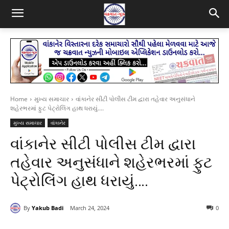
Home
મુખ્ય સમાચાર
વાંકાનેર સીટી પોલીસ ટીમ દ્વારા તહેવાર અનુસંધાને
શહેરભરમાં ફુટ પેટ્રોલિંગ હાથ ધરાયું....
મુખ્ય સમાચાર
વાંકાનેર
વાંકાનેર સીટી પોલીસ ટીમ દ્વારા
તહેવાર અનુસંધાને શહેરભરમાં ફુટ
પેટ્રોલિંગ હાથ ધરાયું….
By
Yakub Badi
March 24, 2024
0