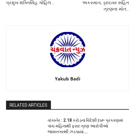
પ્રમુખ શક્તિસિંહ ગોહિલ….
અકસ્માત, ડ્રાઇવર સહિત
ત્રણના મોત…
Yakub Badi
RELATED ARTICLES
વાંકાનેર : 2.18 કરોડના વિદેશી દારૂ પ્રકરણમાં
પાંચ મહિનાથી ફરાર ત્રણ આરોપીઓ
જામનગરથી ઝડપાયાં….