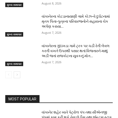
August 8, 2026
મુખ્ય સમાચાર
વાંકાનેરના કોટડાનાયાણી ગામે કોઝ-વે દુર્ઘટનામાં
મૃતક પિતા-પુત્રના પરિવારજનોને સહાયના ચેક
અર્પણ કરાયા…
August 7, 2026
મુખ્ય સમાચાર
વાંકાનેરના ગુંદાખડા ગામે ટ્રક પર ચડી રેતી લેવલ
કરતી વખતે ઉપરથી પસાર થતાં વિજતારને માથું
અડી જતાં રાજકોટના યુવકનું મોત…
August 7, 2026
મુખ્ય સમાચાર
MOST POPULAR
વાંકાનેર શહેર ખાતે પેટ્રોલ પંપ તથા સીએનજી
પંપમાં કામ કરી શકે તેવા લેડીસ તથા જેન્ટ્સ સ્ટાફ