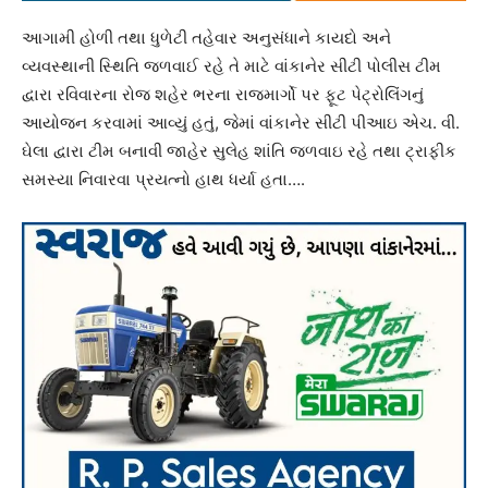
આગામી હોળી તથા ધુળેટી તહેવાર અનુસંધાને કાયદો અને
વ્યવસ્થાની સ્થિતિ જળવાઈ રહે તે માટે વાંકાનેર સીટી પોલીસ ટીમ
દ્વારા રવિવારના રોજ શહેર ભરના રાજમાર્ગો પર ફૂટ પેટ્રોલિંગનું
આયોજન કરવામાં આવ્યું હતું, જેમાં વાંકાનેર સીટી પીઆઇ એચ. વી.
ઘેલા દ્વારા ટીમ બનાવી જાહેર સુલેહ શાંતિ જળવાઇ રહે તથા ટ્રાફીક
સમસ્યા નિવારવા પ્રયત્નો હાથ ધર્યા હતા….