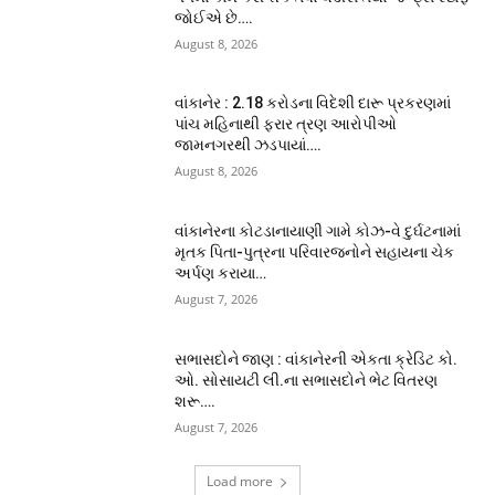
જોઈએ છે….
August 8, 2026
વાંકાનેર : 2.18 કરોડના વિદેશી દારૂ પ્રકરણમાં
પાંચ મહિનાથી ફરાર ત્રણ આરોપીઓ
જામનગરથી ઝડપાયાં….
August 8, 2026
વાંકાનેરના કોટડાનાયાણી ગામે કોઝ-વે દુર્ઘટનામાં
મૃતક પિતા-પુત્રના પરિવારજનોને સહાયના ચેક
અર્પણ કરાયા…
August 7, 2026
સભાસદોને જાણ : વાંકાનેરની એકતા ક્રેડિટ કો.
ઓ. સોસાયટી લી.ના સભાસદોને ભેટ વિતરણ
શરૂ….
August 7, 2026
Load more