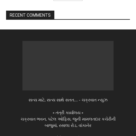
RECENT COMMENTS
સત્ય માટે, સત્ય સાથે સતત... - ચક્રવાત ન્યુઝ
▫️ તંત્રી કાર્યાલય ▫️
ચક્રવાત ભવન, પટેલ ઓફિસ, જુની મામલતદાર કચેરીની
બાજુમાં, રસાલા રોડ, વાંકાનેર