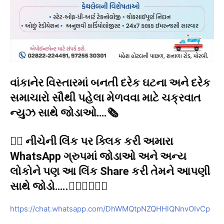
વાંકાનેર વિસ્તારમાં બનતી દરેક ઘટના અને દરેક
સમાચારો સૌથી પહેલા મેળવવા માટે ચક્રવાત
ન્યુઝ સાથે જોડાઓ….🗞️
👉🏻 નીચેની લિંક પર ક્લિક કરી અમારા
WhatsApp ગ્રુપમાં જોડાઓ અને અન્ય
લોકોને પણ આ લિંક Share કરી તેમને આપણી
સાથે જોડો…..👇🏻👇🏻👇🏻
https://chat.whatsapp.com/DhWMQtpNZQHHlQNnvOIvCp