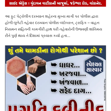
આ ફુટ પેટ્રોલીંગ દરમ્યાન શહેરના મુખ્ય માર્ગો પર પોલીસ દ્વારા
હોળી-ધુળેટી તહેવાર દરમ્યાન પોલીસ બંદોબસ્ત, ટ્રાફિક – વાહન
નિયમન સહિતની કામગીરી હાથ ધરી તહેવારોની ઉજવણી શાંતિમય
રીતે પુર્ણ થાય તે દિશામાં પ્રયાસ કર્યા હતા…