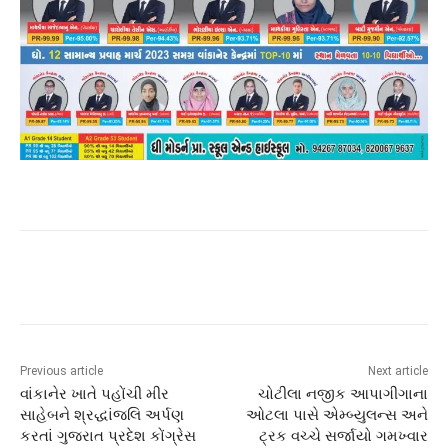
Previous article
Next article
વાંકાનેર ખાતે પહોંચી મીર
ચોટીલા નજીક આપાગીગાના
સાહેબને શ્રદ્ધાંજલિ અર્પણ
ઓટલા પાસે એમ્બ્યુલન્સ અને
કરતાં ગુજરાત પ્રદેશ કોંગ્રેસ
ટ્રક વચ્ચે સર્જાયો ગમખ્વાર