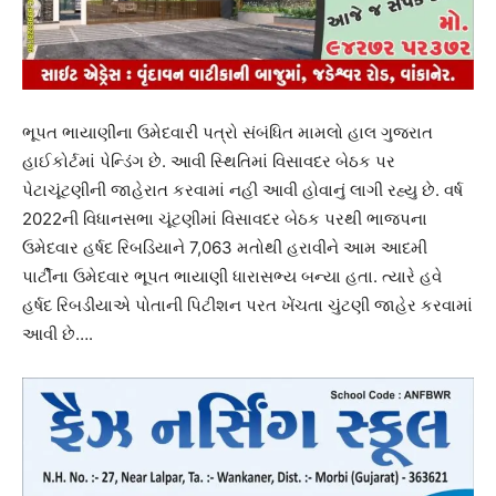
ભૂપત ભાયાણીના ઉમેદવારી પત્રો સંબંધિત મામલો હાલ ગુજરાત
હાઈકોર્ટમાં પેન્ડિંગ છે. આવી સ્થિતિમાં વિસાવદર બેઠક પર
પેટાચૂંટણીની જાહેરાત કરવામાં નહી આવી હોવાનું લાગી રહ્યુ છે. વર્ષ
2022ની વિધાનસભા ચૂંટણીમાં વિસાવદર બેઠક પરથી ભાજપના
ઉમેદવાર હર્ષદ રિબડિયાને 7,063 મતોથી હરાવીને આમ આદમી
પાર્ટીના ઉમેદવાર ભૂપત ભાયાણી ધારાસભ્ય બન્યા હતા. ત્યારે હવે
હર્ષદ રિબડીયાએ પોતાની પિટીશન પરત ખેંચતા ચુંટણી જાહેર કરવામાં
આવી છે….