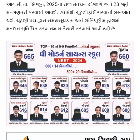
આગામી તા. 19 જૂન, 2025ના રોજ મતદાન યોજાશે અને 23 જૂને
મતગણતરી કરવામાં આવશે. 26 મેથી ચૂંટણીફોર્મ ભરવાની શરૂઆત
થશે. ચૂંટણી પંચ દ્વારા સમયસૂચકતા અને શાંતિપૂર્ણ માહોલમાં
મતદાન સુનિશ્ચિત કરવા તમામ તૈયારી કરવામાં આવી રહી છે…