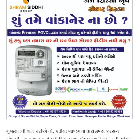
ગુજરાતની વાત કરીએ તો, કડીમાં ભાજપના ધારાસભ્ય કરસન