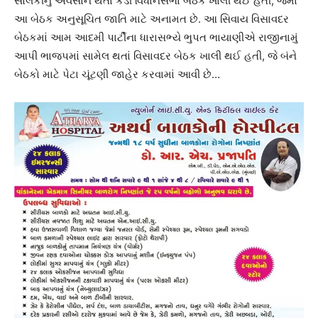
સોલંકીનું અવસાન થતાં કડી વિધાનસભા બેઠક ખાલી થઈ હતી, જેમાં
આ બેઠક અનુસૂચિત જાતિ માટે અનામત છે. આ સિવાય વિસાવદર
બેઠકમાં આમ આદમી પાર્ટીના ધારાસભ્યે ભુપત ભાયાણીએ રાજીનામું
આપી ભાજપમાં સામેલ થતાં વિસાવદર બેઠક ખાલી થઈ હતી, જે બંને
બેઠકો માટે પેટા ચૂંટણી જાહેર કરવામાં આવી છે…