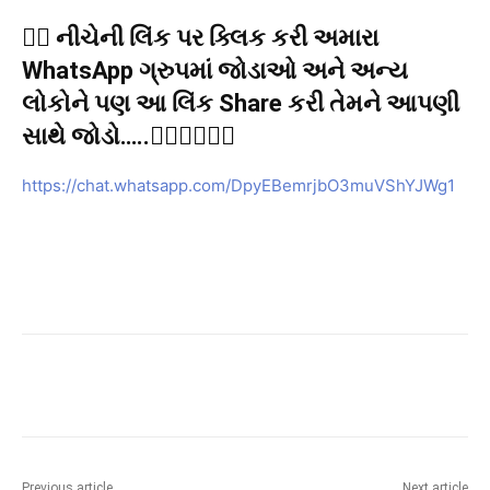
👉🏻 નીચેની લિંક પર ક્લિક કરી અમારા
WhatsApp ગ્રુપમાં જોડાઓ અને અન્ય
લોકોને પણ આ લિંક Share કરી તેમને આપણી
સાથે જોડો…..👇🏻👇🏻👇🏻
https://chat.whatsapp.com/DpyEBemrjbO3muVShYJWg1
Previous article
Next article