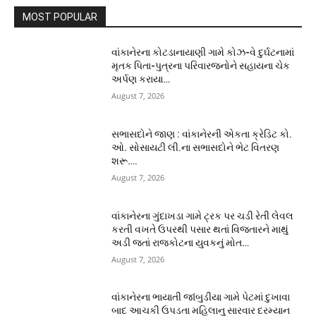
MOST POPULAR
વાંકાનેરના કોટડાનાયાણી ગામે કોઝ-વે દુર્ઘટનામાં
મૃતક પિતા-પુત્રના પરિવારજનોને સહાયના ચેક
અર્પણ કરાયા…
August 7, 2026
સભાસદોને જાણ : વાંકાનેરની એકતા ક્રેડિટ કો.
ઓ. સોસાયટી લી.ના સભાસદોને ભેટ વિતરણ
શરૂ….
August 7, 2026
વાંકાનેરના ગુંદાખડા ગામે ટ્રક પર ચડી રેતી લેવલ
કરતી વખતે ઉપરથી પસાર થતાં વિજતારને માથું
અડી જતાં રાજકોટના યુવકનું મોત…
August 7, 2026
વાંકાનેરના ભાયાતી જાંબુડીયા ગામે પેટમાં દુખાવા
બાદ આચકી ઉપડતા મહિલાનુ સારવાર દરમ્યાન