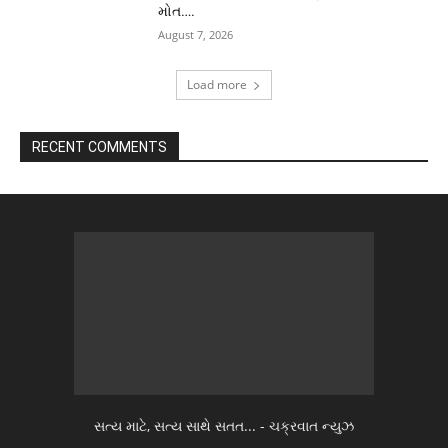
મોત….
August 7, 2026
Load more
RECENT COMMENTS
સત્ય માટે, સત્ય સાથે સતત... - ચક્રવાત ન્યુઝ