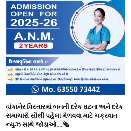
વાંકાનેર વિસ્તારમાં બનતી દરેક ઘટના અને દરેક
સમાચારો સૌથી પહેલા મેળવવા માટે ચક્રવાત
ન્યુઝ સાથે જોડાઓ….🗞️