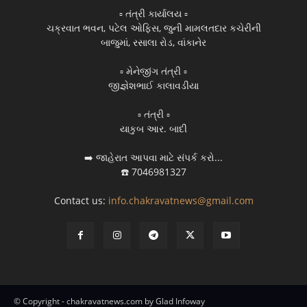
▫️ તંત્રી કાર્યાલય ▫️
ચક્રવાત ભવન, પટેલ ઓફિસ, જુની મામલતદાર કચેરીની
બાજુમાં, રસાલા રોડ, વાંકાનેર
▫️ મેનેજીંગ તંત્રી ▫️
જીજ્ઞેશભાઈ કાલાવડીયા
▫️ તંત્રી ▫️
યાકુબ આર. બાદી
➡️ જાહેરાત આપવા માટે સંપર્ક કરો...
☎️ 7046981327
Contact us:
info.chakravatnews@gmail.com
© Copyright - chakravatnews.com by Glad Infoway