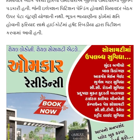
વિસાવદર બેઠક પરથી હારેલા ઉમેદવારોએ જીતેલા ઉમેદવારની જીતને
પડકારી હતી. જેની ઇલેક્શન પિટિશન પેન્ડિંગ હોવાથી વિસાવદર બેઠક
ઉપર પેટા ચૂંટણી યોજાતી નથી. ભૂપત ભાયાણીના ફોર્મમાં ક્ષતિ
હોવાની ફરિયાદ સાથે હાઈકોર્ટમાં હર્ષદ રિબડીયા દ્વારા પિટીશન
કરવામાં આવી હતી.