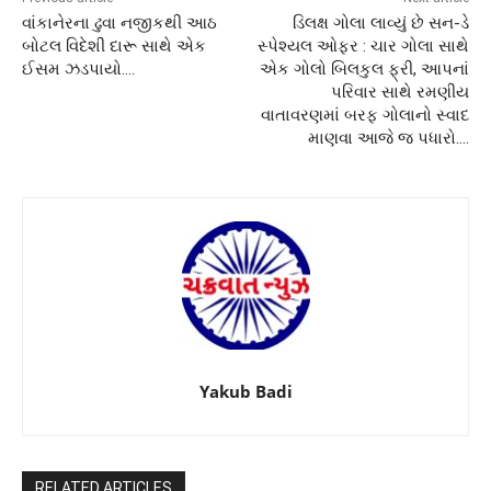
વાંકાનેરના ઢુવા નજીકથી આઠ
ડિલક્ષ ગોલા લાવ્યું છે સન-ડે
બોટલ વિદેશી દારૂ સાથે એક
સ્પેશ્યલ ઓફર : ચાર ગોલા સાથે
ઈસમ ઝડપાયો….
એક ગોલો બિલકુલ ફ્રી, આપનાં
પરિવાર સાથે રમણીય
વાતાવરણમાં બરફ ગોલાનો સ્વાદ
માણવા આજે જ પધારો….
Yakub Badi
RELATED ARTICLES