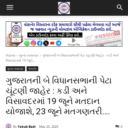
Home
મુખ્ય સમાચાર
ગુજરાતની બે વિધાનસભાની પેટા ચૂંટણી જાહેર : કડી અને
વિસાવદરમાં 19 જૂને...
મુખ્ય સમાચાર
વાંકાનેર
ગુજરાતની બે વિધાનસભાની પેટા
ચૂંટણી જાહેર : કડી અને
વિસાવદરમાં 19 જૂને મતદાન
યોજાશે, 23 જૂને મતગણતરી….
By
Yakub Badi
May 25, 2025
0