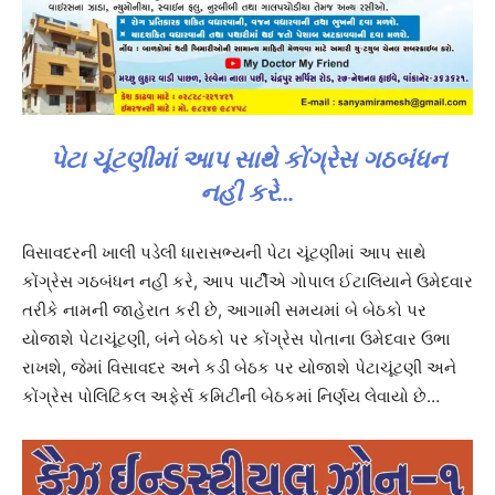
પેટા ચૂંટણીમાં આપ સાથે કોંગ્રેસ ગઠબંધન
નહી કરે…
વિસાવદરની ખાલી પડેલી ધારાસભ્યની પેટા ચૂંટણીમાં આપ સાથે
કોંગ્રેસ ગઠબંધન નહી કરે, આપ પાર્ટીએ ગોપાલ ઈટાલિયાને ઉમેદવાર
તરીકે નામની જાહેરાત કરી છે, આગામી સમયમાં બે બેઠકો પર
યોજાશે પેટાચૂંટણી, બંને બેઠકો પર કોંગ્રેસ પોતાના ઉમેદવાર ઉભા
રાખશે, જેમાં વિસાવદર અને કડી બેઠક પર યોજાશે પેટાચૂંટણી અને
કોંગ્રેસ પોલિટિકલ અફેર્સ કમિટીની બેઠકમાં નિર્ણય લેવાયો છે…