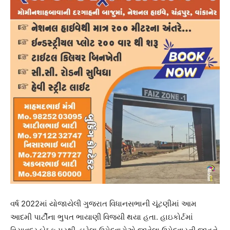
વર્ષ 2022માં યોજાયેલી ગુજરાત વિધાનસભાની ચૂંટણીમાં આમ
આદમી પાર્ટીના ભુપત ભાયાણી વિજયી થયા હતા. હાઇકોર્ટમાં