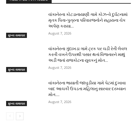
વાંકાનેરના કોટડાનાયાણી ગામે કોઝ-વે દુર્ઘટનામાં
મૃતક પિતા-પુત્રના પરિવારજનોને સહાયના ચેક
અર્પણ કરાયા…
August 7, 2026
મુખ્ય સમાચાર
વાંકાનેરના ગુંદાખડા ગામે ટ્રક પર ચડી રેતી લેવલ
કરતી વખતે ઉપરથી પસાર થતાં વિજતારને માથું
અડી જતાં રાજકોટના યુવકનું મોત…
August 7, 2026
મુખ્ય સમાચાર
વાંકાનેરના ભાયાતી જાંબુડીયા ગામે પેટમાં દુખાવા
બાદ આચકી ઉપડતા મહિલાનુ સારવાર દરમ્યાન
મોત….
August 7, 2026
મુખ્ય સમાચાર