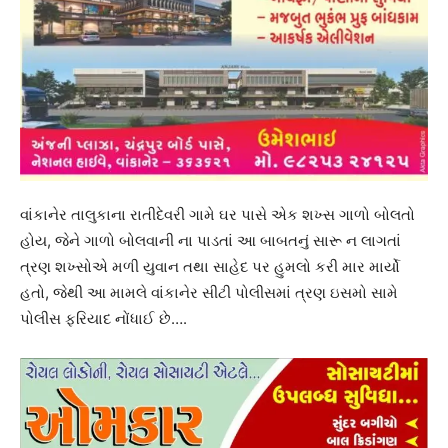
વાંકાનેર તાલુકાના રાતીદેવરી ગામે ઘર પાસે એક શખ્સ ગાળો બોલતો
હોય, જેને ગાળો બોલવાની ના પાડતાં આ બાબતનું સારૂ ન લાગતાં
ત્રણ શખ્સોએ મળી યુવાન તથા સાહેદ પર હુમલો કરી માર માર્યો
હતો, જેથી આ મામલે વાંકાનેર સીટી પોલીસમાં ત્રણ ઇસમો સામે
પોલીસ ફરિયાદ નોંધાઈ છે….