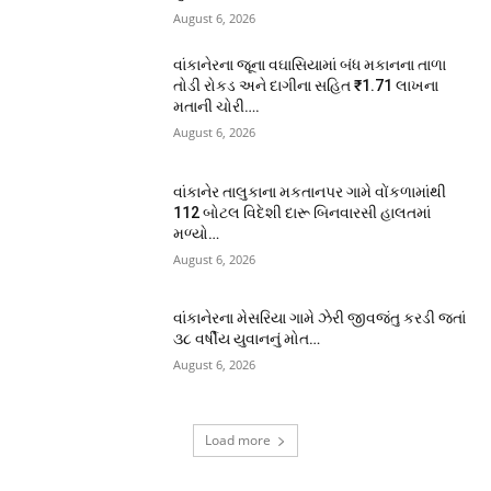
August 6, 2026
વાંકાનેરના જૂના વઘાસિયામાં બંધ મકાનના તાળા
તોડી રોકડ અને દાગીના સહિત ₹1.71 લાખના
મતાની ચોરી….
August 6, 2026
વાંકાનેર તાલુકાના મકતાનપર ગામે વોંકળામાંથી
112 બોટલ વિદેશી દારૂ બિનવારસી હાલતમાં
મળ્યો…
August 6, 2026
વાંકાનેરના મેસરિયા ગામે ઝેરી જીવજંતુ કરડી જતાં
૩૮ વર્ષીય યુવાનનું મોત…
August 6, 2026
Load more