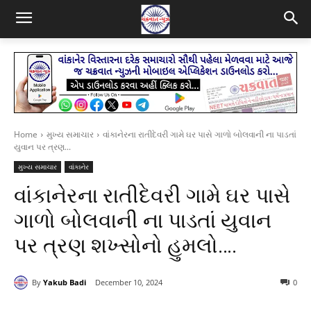
Home
મુખ્ય સમાચાર
વાંકાનેરના રાતીદેવરી ગામે ઘર પાસે ગાળો બોલવાની ના પાડતાં
યુવાન પર ત્રણ...
મુખ્ય સમાચાર
વાંકાનેર
વાંકાનેરના રાતીદેવરી ગામે ઘર પાસે
ગાળો બોલવાની ના પાડતાં યુવાન
પર ત્રણ શખ્સોનો હુમલો….
By
Yakub Badi
December 10, 2024
0