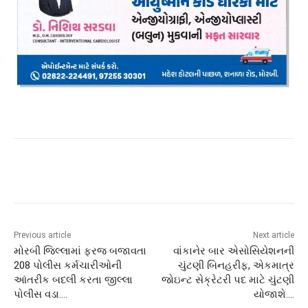
Previous article
Next article
મોરબી જિલ્લામાં ફરજ બજાવતા
વાંકાનેર બાર એસોસિયેશનની
208 પોલીસ કર્મચારીઓની
ચુંટણી બિનહરીફ, એકમાત્ર
આંતરીક બદલી કરતા જીલ્લા
જોઇન્ટ સેક્રેટરી પદ માટે ચુંટણી
પોલીસ વડા….
યોજાશે….