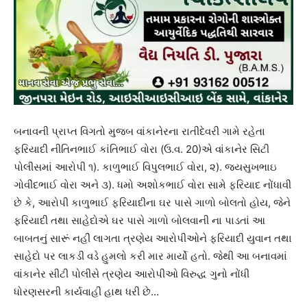
બનાવની પ્રાપ્ત વિગતો મુજબ વાંકાનેરના રાતીદેવરી ગામે રહેતા
ફરિયાદી નીતિનભાઈ કાંતિભાઈ વોરા (ઉ.વ. 20)એ વાંકાનેર સિટી
પોલીસમાં આરોપી ૧). કાળુભાઈ વિપુલભાઈ વોરા, ૨). જયસુખભાઇ
ગોવીંદભાઈ વોરા અને ૩). ધમો અશોકભાઈ વોરા સામે ફરિયાદ નોંધાવી
છે કે, આરોપી કાળુભાઈ ફરિયાદીના ઘર પાસે ગાળો બોલતો હોય, જેને
ફરિયાદી તથા સાહેદોએ ઘર પાસે ગાળો બોલવાની ના પાડતાં આ
બાબતનું સારૂં નહીં લાગતા ત્રણેય આરોપીઓને ફરિયાદી યુવાન તથા
સાહેદો પર લાકડી વડે હુમલો કરી માર માર્યો હતો. જેથી આ બનાવમાં
વાંકાનેર સીટી પોલીસે ત્રણેય આરોપીઓ વિરુદ્ધ ગુનો નોંધી
ધોરણસરની કાર્યવાહી હાથ ધરી છે…‌