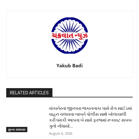
Yakub Badi
RELATED ARTICLES
વાંકાનેરના જીનપરા જકાતનાકા પાસે રોંગ સાઈડમાં
વાહન ચલાવવા બાબતે પોલીસ સાથે બોલાચાલી
કરી ધમકી આપતા બે સામે ફરજમાં રૂકાવટ સબબ
ગુનો નોંધાયો…
મુખ્ય સમાચાર
August 6, 2026