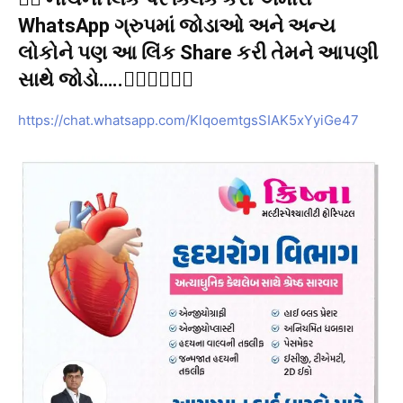
WhatsApp ગ્રુપમાં જોડાઓ અને અન્ય
લોકોને પણ આ લિંક Share કરી તેમને આપણી
સાથે જોડો…..👇🏻👇🏻👇🏻
https://chat.whatsapp.com/KlqoemtgsSIAK5xYyiGe47