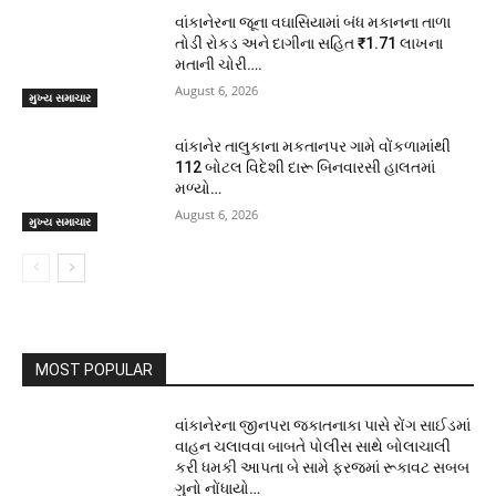
વાંકાનેરના જૂના વઘાસિયામાં બંધ મકાનના તાળા
તોડી રોકડ અને દાગીના સહિત ₹1.71 લાખના
મતાની ચોરી….
August 6, 2026
મુખ્ય સમાચાર
વાંકાનેર તાલુકાના મકતાનપર ગામે વોંકળામાંથી
112 બોટલ વિદેશી દારૂ બિનવારસી હાલતમાં
મળ્યો…
August 6, 2026
મુખ્ય સમાચાર
MOST POPULAR
વાંકાનેરના જીનપરા જકાતનાકા પાસે રોંગ સાઈડમાં
વાહન ચલાવવા બાબતે પોલીસ સાથે બોલાચાલી
કરી ધમકી આપતા બે સામે ફરજમાં રૂકાવટ સબબ
ગુનો નોંધાયો…