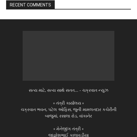
RECENT COMMENTS
સત્ય માટે, સત્ય સાથે સતત... - ચક્રવાત ન્યુઝ
▫️ તંત્રી કાર્યાલય ▫️
ચક્રવાત ભવન, પટેલ ઓફિસ, જુની મામલતદાર કચેરીની
બાજુમાં, રસાલા રોડ, વાંકાનેર
▫️ મેનેજીંગ તંત્રી ▫️
જીજ્ઞેશભાઈ કાલાવડીયા