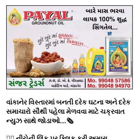
વાંકાનેર વિસ્તારમાં બનતી દરેક ઘટના અને દરેક
સમાચારો સૌથી પહેલા મેળવવા માટે ચક્રવાત
ન્યુઝ સાથે જોડાઓ….🗞️
👉🏻 નીચેની લિંક પર ક્લિક કરી અમારા