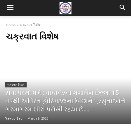
Home
ચક્રવાત વિશેષ
ચક્રવાત વિશેષ
ચક્રવાત વિશેષ
સેવા પરમો ધર્મ : વાંકાનેરના ગંગાબેન છેલ્લા 15
વર્ષથી અવિરત હોસ્પિટલના બિછાને પ્રસુતાઓને
ગરમાગરમ શીરો પરોસી રહ્યા છે….
Yakub Badi
-
March 9, 2026