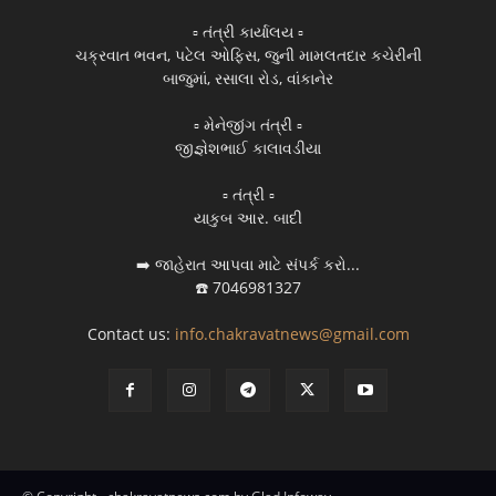
▫️ તંત્રી કાર્યાલય ▫️
ચક્રવાત ભવન, પટેલ ઓફિસ, જુની મામલતદાર કચેરીની
બાજુમાં, રસાલા રોડ, વાંકાનેર
▫️ મેનેજીંગ તંત્રી ▫️
જીજ્ઞેશભાઈ કાલાવડીયા
▫️ તંત્રી ▫️
યાકુબ આર. બાદી
➡️ જાહેરાત આપવા માટે સંપર્ક કરો...
☎️ 7046981327
Contact us:
info.chakravatnews@gmail.com