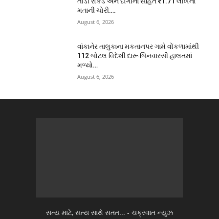
તોડી રોકડ અને દાગીના સહિત ₹1.71 લાખના
મતાની ચોરી….
August 6, 2026
વાંકાનેર તાલુકાના મકતાનપર ગામે વોંકળામાંથી
112 બોટલ વિદેશી દારૂ બિનવારસી હાલતમાં
મળ્યો…
August 6, 2026
સત્ય માટે, સત્ય સાથે સતત... - ચક્રવાત ન્યુઝ