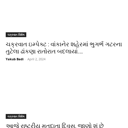
ચક્રવાત વિશેષ
ચક્રવાત ઇમ્પેક્ટ : વાંકાનેર શહેરમાં ભુગર્ભ ગટરના
તુટેલા ઢાંકણા રાતોરાત બદલાયાં….
Yakub Badi
-
April 2, 2024
ચક્રવાત વિશેષ
આજે રાષ્ટ્રીય મતદાતા દિવસ, જાણો શું છે