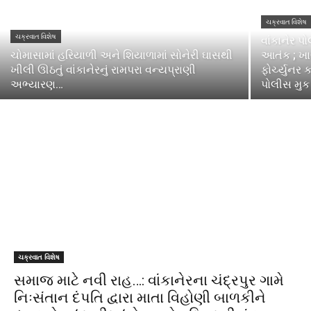
ચક્રવાત વિશેષ
ચક્રવાત વિશેષ
વાંકાનેર 
ચોમાસામાં હરિયાળી અને શિયાળામાં સોનેરી ઘાસથી
આતંક ; ખા
ખીલી ઊઠતું વાંકાનેરનું રામપરા વન્યપ્રાણી
ફોર્ચ્યુનર
અભ્યારણ…
પોલીસ મુક 
ચક્રવાત વિશેષ
સમાજ માટે નવી રાહ…: વાંકાનેરના ચંદ્રપુર ગામે
નિઃસંતાન દંપતિ દ્વારા માતા વિહોણી બાળકીને