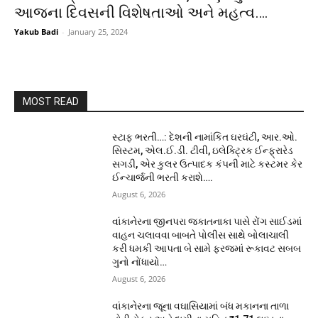
આજના દિવસની વિશેષતાઓ અને મહત્વ….
Yakub Badi
-
January 25, 2024
MOST READ
સ્ટાફ ભરતી…: દેશની નામાંકિત ઘરઘંટી, આર.ઓ.
સિસ્ટમ, એલ.ઈ.ડી. ટીવી, ઇલેક્ટ્રિક ઈન્ફ્રારેડ
સગડી, એર કુલર ઉત્પાદક કંપની માટે કસ્ટમર કેર
ઈન્ચાર્જની ભરતી કરાશે….
August 6, 2026
વાંકાનેરના જીનપરા જકાતનાકા પાસે રોંગ સાઈડમાં
વાહન ચલાવવા બાબતે પોલીસ સાથે બોલાચાલી
કરી ધમકી આપતા બે સામે ફરજમાં રૂકાવટ સબબ
ગુનો નોંધાયો…
August 6, 2026
વાંકાનેરના જૂના વઘાસિયામાં બંધ મકાનના તાળા