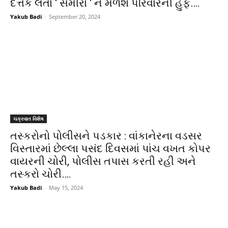
દત્તક લેતા ‘ સમીરા ‘ ને મળશે પરિવારની હુંફ….
Yakub Badi
-
September 20, 2024
ચક્રવાત વિશેષ
તસ્કરોનો પોલીસને પડકાર : વાંકાનેરના વડસર
વિસ્તારમાં છેલ્લા પસંદ દિવસમાં પાંચ વખત કોપર
વાયરની ચોરી, પોલીસ તપાસ કરતી રહી અને
તસ્કરો ચોરી….
Yakub Badi
-
May 15, 2024