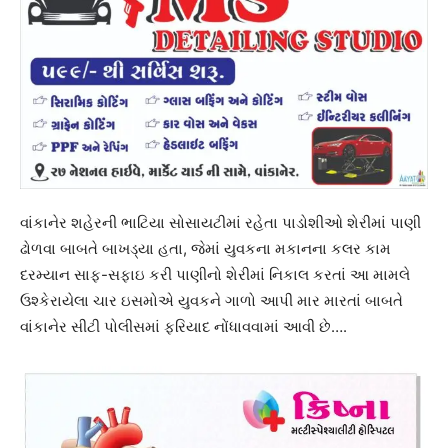
વાંકાનેર શહેરની ભાટિયા સોસાયટીમાં રહેતા પાડોશીઓ શેરીમાં પાણી
ઢોળવા બાબતે બાખડ્યા હતા, જેમાં યુવકના મકાનના કલર કામ
દરમ્યાન સાફ-સફાઇ કરી પાણીનો શેરીમાં નિકાલ કરતાં આ મામલે
ઉશ્કેરાયેલા ચાર ઇસમોએ યુવકને ગાળો આપી માર મારતાં બાબતે
વાંકાનેર સીટી પોલીસમાં ફરિયાદ નોંધાવવામાં આવી છે….