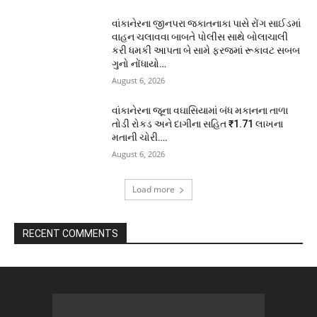
વાંકાનેરના જીનપરા જકાતનાકા પાસે રોંગ સાઈડમાં
વાહન ચલાવવા બાબતે પોલીસ સાથે બોલાચાલી
કરી ધમકી આપતા બે સામે ફરજમાં રૂકાવટ સબબ
ગુનો નોંધાયો…
August 6, 2026
વાંકાનેરના જૂના વઘાસિયામાં બંધ મકાનના તાળા
તોડી રોકડ અને દાગીના સહિત ₹1.71 લાખના
મતાની ચોરી….
August 6, 2026
Load more
RECENT COMMENTS