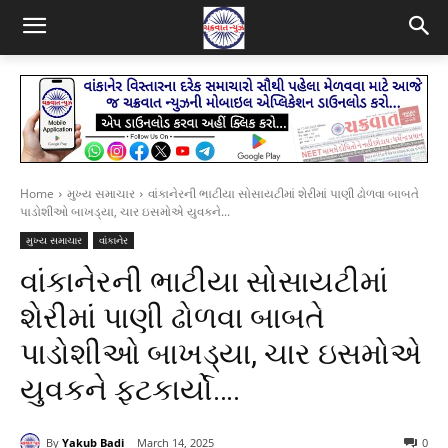
Home
મુખ્ય સમાચાર
વાંકાનેરની ભાટીયા સોસાયટીમાં શેરીમાં પાણી ઢોળવા બાબતે
પાડોશીઓ બાખડ્યા, ચાર ઇસમોએ યુવકને...
મુખ્ય સમાચાર
વાંકાનેર
વાંકાનેરની ભાટીયા સોસાયટીમાં
શેરીમાં પાણી ઢોળવા બાબતે
પાડોશીઓ બાખડ્યા, ચાર ઇસમોએ
યુવકને ફટકાર્યો….
By
Yakub Badi
March 14, 2025
0