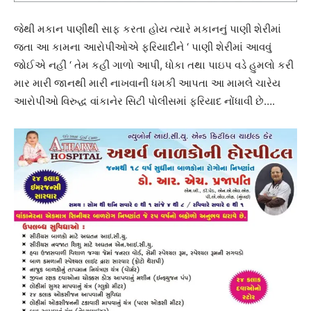
જેથી મકાન પાણીથી સાફ કરતા હોય ત્યારે મકાનનું પાણી શેરીમાં
જતા આ કામના આરોપીઓએ ફરિયાદીને ‘ પાણી શેરીમાં આવવું
જોઈએ નહીં ‘ તેમ કહી ગાળો આપી, ધોકા તથા પાઇપ વડે હુમલો કરી
માર મારી જાનથી મારી નાખવાની ધમકી આપતા આ મામલે ચારેય
આરોપીઓ વિરુદ્ધ વાંકાનેર સિટી પોલીસમાં ફરિયાદ નોંધાવી છે….