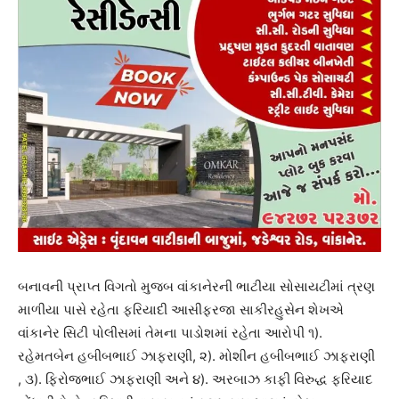
બનાવની પ્રાપ્ત વિગતો મુજબ વાંકાનેરની ભાટીયા સોસાયટીમાં ત્રણ
માળીયા પાસે રહેતા ફરિયાદી આસીફરજા સાકીરહુસેન શેખએ
વાંકાનેર સિટી પોલીસમાં તેમના પાડોશમાં રહેતા આરોપી ૧).
રહેમતબેન હબીબભાઈ ઝાફરાણી, ૨). મોશીન હબીબભાઈ ઝાફરાણી
, ૩). ફિરોજભાઈ ઝાફરાણી અને ૪). અરબાઝ કાફી વિરુદ્ધ ફરિયાદ