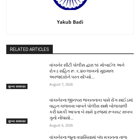
Yakub Badi
RELATED ARTICLES
વાંકાનેર સીટી પોલીસ દ્વારા ૧૯ મોબાઈલ અને
રોકડ સહિત રૂ. ૬.૪૦ લાખનો મુદ્દામાલ
અરજદારોને પરત સોંપ્યો…
August 7, 2026
મુખ્ય સમાચાર
વાંકાનેરના જીનપરા જકાતનાકા પાસે રોંગ સાઈડમાં
વાહન ચલાવવા બાબતે પોલીસ સાથે બોલાચાલી
કરી ધમકી આપતા બે સામે ફરજમાં રૂકાવટ સબબ
ગુનો નોંધાયો…
મુખ્ય સમાચાર
August 6, 2026
વાંકાનેરના જૂના વઘાસિયામાં બંધ મકાનના તાળા