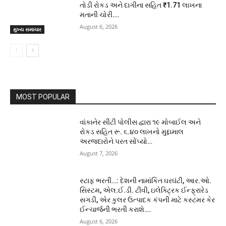
તોડી રોકડ અને દાગીના સહિત ₹1.71 લાખના
મતાની ચોરી….
August 6, 2026
મુખ્ય સમાચાર
MOST POPULAR
વાંકાનેર સીટી પોલીસ દ્વારા ૧૯ મોબાઈલ અને
રોકડ સહિત રૂ. ૬.૪૦ લાખનો મુદ્દામાલ
અરજદારોને પરત સોંપ્યો…
August 7, 2026
સ્ટાફ ભરતી…: દેશની નામાંકિત ઘરઘંટી, આર.ઓ.
સિસ્ટમ, એલ.ઈ.ડી. ટીવી, ઇલેક્ટ્રિક ઈન્ફ્રારેડ
સગડી, એર કુલર ઉત્પાદક કંપની માટે કસ્ટમર કેર
ઈન્ચાર્જની ભરતી કરાશે….
August 6, 2026