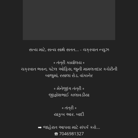
સત્ય માટે, સત્ય સાથે સતત... - ચક્રવાત ન્યુઝ
▫️ તંત્રી કાર્યાલય ▫️
ચક્રવાત ભવન, પટેલ ઓફિસ, જુની મામલતદાર કચેરીની
બાજુમાં, રસાલા રોડ, વાંકાનેર
▫️ મેનેજીંગ તંત્રી ▫️
જીજ્ઞેશભાઈ કાલાવડીયા
▫️ તંત્રી ▫️
યાકુબ આર. બાદી
➡️ જાહેરાત આપવા માટે સંપર્ક કરો...
☎️ 7046981327