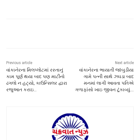
Previous article
Next article
વાંકાનેરના મિલપ્લોટમાં રસ્તાનું
વાંકાનેરના ભાયાતી જાંબુડીયા
કામ પૂર્ણ થયા બાદ પણ માટીનો
ગામે પત્ની સાથે ઝઘડા બાદ
ઢગલો ન હટ્યો, કાઉન્સિલર દ્વારા
મનમાં લાગી આવતા પતિએ
રજુઆત કરાઇ…
ગળાફાંસો ખાઇ જીવન ટૂંકાવ્યું….