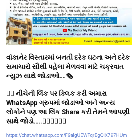
વાંકાનેર વિસ્તારમાં બનતી દરેક ઘટના અને દરેક
સમાચારો સૌથી પહેલા મેળવવા માટે ચક્રવાત
ન્યુઝ સાથે જોડાઓ….🗞️
👉🏻 નીચેની લિંક પર ક્લિક કરી અમારા
WhatsApp ગ્રુપમાં જોડાઓ અને અન્ય
લોકોને પણ આ લિંક Share કરી તેમને આપણી
સાથે જોડો…..👇🏻👇🏻👇🏻
https://chat.whatsapp.com/F9aigUEWFqrEgQlX797HUm