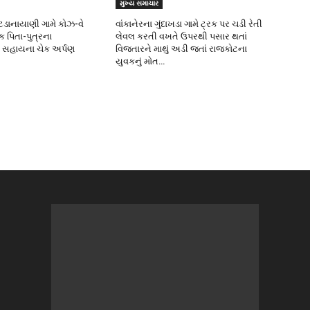
મુખ્ય સમાચાર
ોટડાનાયાણી ગામે કોઝ-વે
વાંકાનેરના ગુંદાખડા ગામે ટ્રક પર ચડી રેતી
તક પિતા-પુત્રના
લેવલ કરતી વખતે ઉપરથી પસાર થતાં
 સહાયના ચેક અર્પણ
વિજતારને માથું અડી જતાં રાજકોટના
યુવકનું મોત…