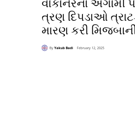
વાંકાનેરના અગામી 
ત્રણ દિપડાઓ ત્રાટક
મારણ કરી મિજબાની
By
Yakub Badi
February 12, 2025
Share