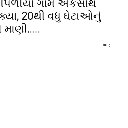
પીપળીયા ગામે એકસાથે
્યા, 20થી વધુ ઘેટાઓનું
 માણી…..
0