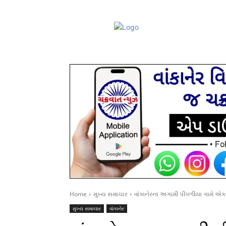
Home
મુખ્ય સમાચાર
વાંકાનેરના અગામી પીપળીયા ગામે એકસ
મુખ્ય સમાચાર
વાંકાનેર