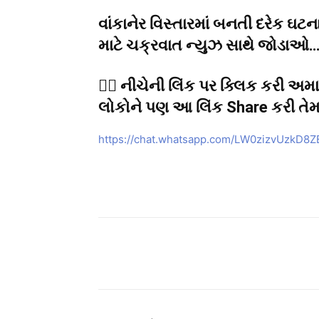
વાંકાનેર વિસ્તારમાં બનતી દરેક ઘટ
માટે ચક્રવાત ન્યુઝ સાથે જોડાઓ….
👉🏻 નીચેની લિંક પર ક્લિક કરી 
લોકોને પણ આ લિંક Share કરી તેમને
https://chat.whatsapp.com/LW0zizvUzkD8
Share