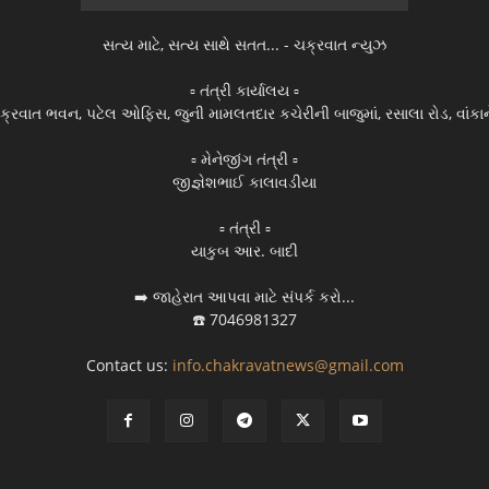
સત્ય માટે, સત્ય સાથે સતત... - ચક્રવાત ન્યુઝ
▫️ તંત્રી કાર્યાલય ▫️
ક્રવાત ભવન, પટેલ ઓફિસ, જુની મામલતદાર કચેરીની બાજુમાં, રસાલા રોડ, વાંકાન
▫️ મેનેજીંગ તંત્રી ▫️
જીજ્ઞેશભાઈ કાલાવડીયા
▫️ તંત્રી ▫️
યાકુબ આર. બાદી
➡️ જાહેરાત આપવા માટે સંપર્ક કરો...
☎️ 7046981327
Contact us:
info.chakravatnews@gmail.com