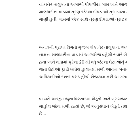
વાંકાનેર તાલુકાના અગાભી પીપળીયા ગામ ખાતે આ
માલધારીના વાડામાં ત્રણ જેટલા દીપડાઓ ત્રાટક્યા 
માણી હતી. ગામમાં એક સાથે ત્રણ દીપડાઓ ત્રાટક
બનાવની પ્રાપ્ત વિગતો મુજબ વાંકાનેર તાલુકાના
નામના માલધારીના વાડામાં આજરોજ વહેલી સવારે બ
હતા અને વાડામાં પુરેલા 20 થી વધુ જેટલા ઘેટાઓનુ
જતા ઘેટાંઓ ફાડી ખાધેલ હાલતમાં મળી આવતા બનાવ
અધિકારીઓ સ્થળ પર પહોંચી રોજકામ કરી આગળની 
બાબતે આજુબાજુના વિસ્તારમાં ખેડૂતો અને ગ્રામજ
માહોલ જોવા મળી રહ્યો છે, જે અનુસંધાને ખેડૂતો ત
છે…