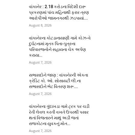
વાંકાનેર : 2.18 કરોડના વિદેશી દારૂ
પ્રકરણમાં પાંચ મહિનાથી ફરાર ત્રણ
આરોપીઓ જામનગરથી ઝડપાયાં….
August 8, 2026
વાંકાનેરના કોટડાનાયાણી ગામે કોઝ-વે
દુર્ઘટનામાં મૃતક પિતા-પુત્રના
પરિવારજનોને સહાયના ચેક અર્પણ
કરાયા…
August 7, 2026
સભાસદોને જાણ : વાંકાનેરની એકતા
ક્રેડિટ કો. ઓ. સોસાયટી લી.ના
સભાસદોને ભેટ વિતરણ શરૂ….
August 7, 2026
વાંકાનેરના ગુંદાખડા ગામે ટ્રક પર ચડી
રેતી લેવલ કરતી વખતે ઉપરથી પસાર
થતાં વિજતારને માથું અડી જતાં
રાજકોટના યુવકનું મોત…
August 7, 2026