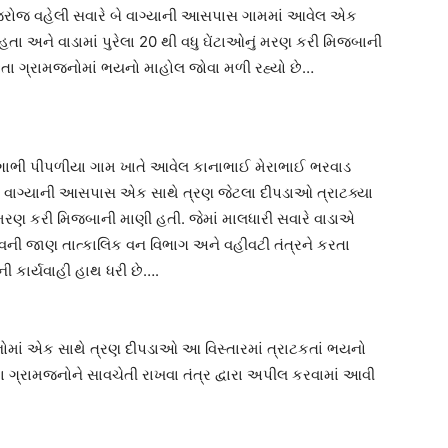
જરોજ વહેલી સવારે બે વાગ્યાની આસપાસ ગામમાં આવેલ એક
હતા અને વાડામાં પુરેલા 20 થી વધુ ઘેંટાઓનું મરણ કરી મિજબાની
તા ગ્રામજનોમાં ભયનો માહોલ જોવા મળી રહ્યો છે…
 અગાભી પીપળીયા ગામ ખાતે આવેલ કાનાભાઈ મેરાભાઈ ભરવાડ
ે વાગ્યાની આસપાસ એક સાથે ત્રણ જેટલા દીપડાઓ ત્રાટક્યા
ં મરણ કરી મિજબાની માણી હતી. જેમાં માલધારી સવારે વાડાએ
ની જાણ તાત્કાલિક વન વિભાગ અને વહીવટી તંત્રને કરતા
કાર્યવાહી હાથ ધરી છે….
નોમાં એક સાથે ત્રણ દીપડાઓ આ વિસ્તારમાં ત્રાટકતાં ભયનો
થા ગ્રામજનોને સાવચેતી રાખવા તંત્ર દ્વારા અપીલ કરવામાં આવી