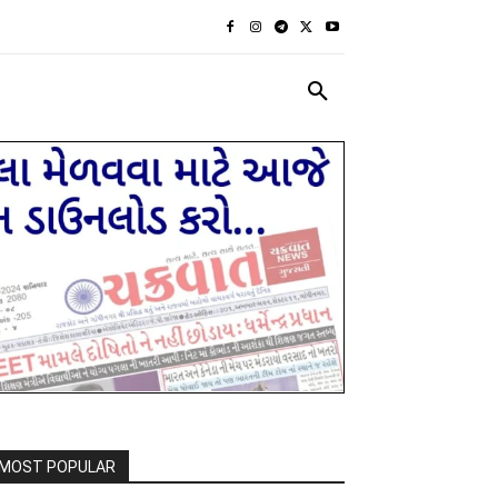
રાજકીય
દેશ દુનિયા
MORE
MOST POPULAR