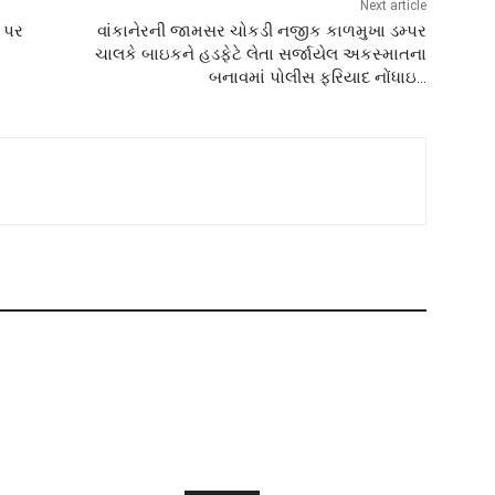
Next article
ક પર
વાંકાનેરની જામસર ચોકડી નજીક કાળમુખા ડમ્પર
ચાલકે બાઇકને હડફેટે લેતા સર્જાયેલ અકસ્માતના
બનાવમાં પોલીસ ફરિયાદ નોંધાઇ…