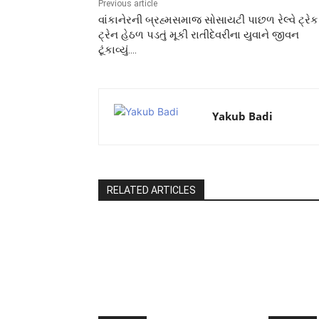
Previous article
વાંકાનેરની બ્રહ્મસમાજ સોસાયટી પાછળ રેલ્વે ટ્રે
ટ્રેન હેઠળ પડતું મૂકી રાતીદેવરીના યુવાને જીવન
ટૂંકાવ્યું….
Yakub Badi
RELATED ARTICLES