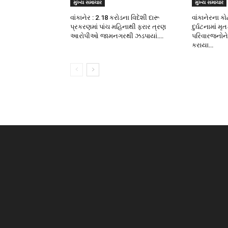
મુખ્ય સમાચાર
મુખ્ય સમાચાર
વાંકાનેર : 2.18 કરોડના વિદેશી દારૂ
વાંકાનેરના ક
પ્રકરણમાં પાંચ મહિનાથી ફરાર ત્રણ
દુર્ઘટનામાં મૃ
આરોપીઓ જામનગરથી ઝડપાયાં….
પરિવારજનોને
કરાયા…