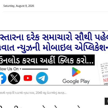
Saturday, August 8, 2026
HOME
મુખ્ય સમાચાર
ચક્રવાત વિશેષ
સૌરાષ્ટ્ર-ગુજરાત
ાથે ત્રણ દિપડાઓ ત્રાટક્યા, 20થી વધુ ઘેટાઓનું મારણ...