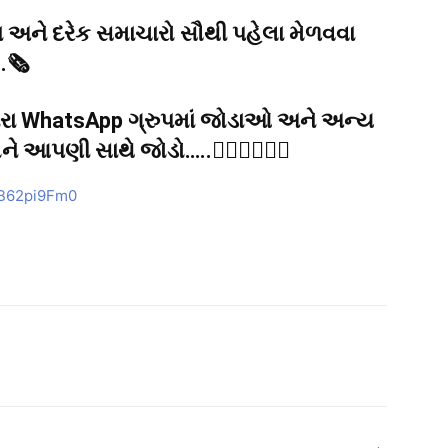
ના અને દરેક સમાચારો સૌથી પહેલા મેળવવા
🗞️
અમારા WhatsApp ગ્રુપમાં જોડાઓ અને અન્ય
 આપણી સાથે જોડો…..👇🏻👇🏻👇🏻
ZB62pi9Fm0