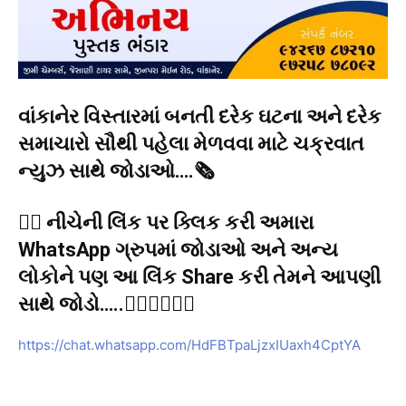
વાંકાનેર વિસ્તારમાં બનતી દરેક ઘટના અને દરેક
સમાચારો સૌથી પહેલા મેળવવા માટે ચક્રવાત
ન્યુઝ સાથે જોડાઓ….🗞️
👉🏻 નીચેની લિંક પર ક્લિક કરી અમારા
WhatsApp ગ્રુપમાં જોડાઓ અને અન્ય
લોકોને પણ આ લિંક Share કરી તેમને આપણી
સાથે જોડો…..👇🏻👇🏻👇🏻
https://chat.whatsapp.com/HdFBTpaLjzxIUaxh4CptYA