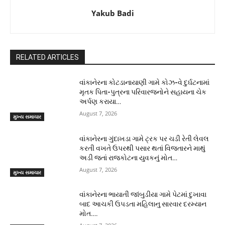
Yakub Badi
RELATED ARTICLES
વાંકાનેરના કોટડાનાયાણી ગામે કોઝ-વે દુર્ઘટનામાં
મૃતક પિતા-પુત્રના પરિવારજનોને સહાયના ચેક
અર્પણ કરાયા…
August 7, 2026
મુખ્ય સમાચાર
વાંકાનેરના ગુંદાખડા ગામે ટ્રક પર ચડી રેતી લેવલ
કરતી વખતે ઉપરથી પસાર થતાં વિજતારને માથું
અડી જતાં રાજકોટના યુવકનું મોત…
August 7, 2026
મુખ્ય સમાચાર
વાંકાનેરના ભાયાતી જાંબુડીયા ગામે પેટમાં દુખાવા
બાદ આચકી ઉપડતા મહિલાનુ સારવાર દરમ્યાન
મોત….