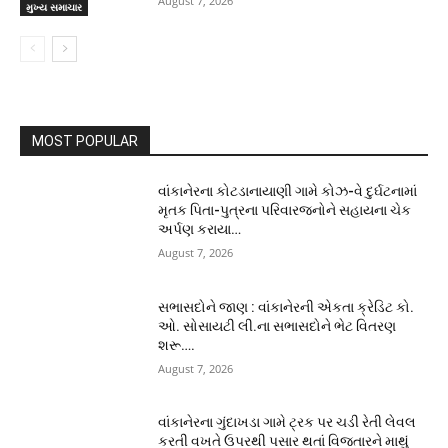
August 7, 2026
મુખ્ય સમાચાર
MOST POPULAR
વાંકાનેરના કોટડાનાયાણી ગામે કોઝ-વે દુર્ઘટનામાં
મૃતક પિતા-પુત્રના પરિવારજનોને સહાયના ચેક
અર્પણ કરાયા…
August 7, 2026
સભાસદોને જાણ : વાંકાનેરની એકતા ક્રેડિટ કો.
ઓ. સોસાયટી લી.ના સભાસદોને ભેટ વિતરણ
શરૂ….
August 7, 2026
વાંકાનેરના ગુંદાખડા ગામે ટ્રક પર ચડી રેતી લેવલ
કરતી વખતે ઉપરથી પસાર થતાં વિજતારને માથું