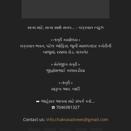
સત્ય માટે, સત્ય સાથે સતત... - ચક્રવાત ન્યુઝ
▫️ તંત્રી કાર્યાલય ▫️
ચક્રવાત ભવન, પટેલ ઓફિસ, જુની મામલતદાર કચેરીની
બાજુમાં, રસાલા રોડ, વાંકાનેર
▫️ મેનેજીંગ તંત્રી ▫️
જીજ્ઞેશભાઈ કાલાવડીયા
▫️ તંત્રી ▫️
યાકુબ આર. બાદી
➡️ જાહેરાત આપવા માટે સંપર્ક કરો...
☎️ 7046981327
Contact us:
info.chakravatnews@gmail.com