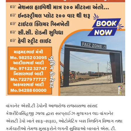
વાંકાનેર એસી.ટી ડેપોની આજરોજ રાજ્યસભા સાંસદ
કેશરીદેવસિંહજી ઝાલા દ્વારા સરપ્રાઈઝ મુલાકાત લઇ વાંકાનેર
એસટી ડેપો ખાતે સાફ-સફાઇ, ઓટોમેટિક બસ ક્લિનિંગ વિભાગ તથા
કર્મચારીઓ તેમજ મુસાફરોને લગતી સુવિધાઓ બાબાતે એસ. ટી.