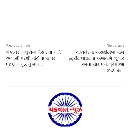
Previous article
Next article
વાંકાનેર તાલુકાના મેસરિયા ગામે
વાંકાનેરના અરણીટીંબા ગામે
અગાસી પરથી નીચે ધાબા પર
સ્ટ્રીટ લાઇટના અજવાળે જુગાર
પટકાતાં વૃદ્ધનું મોત….
રમતા ચાર પત્તા પ્રેમીઓ
ઝડપાયા…