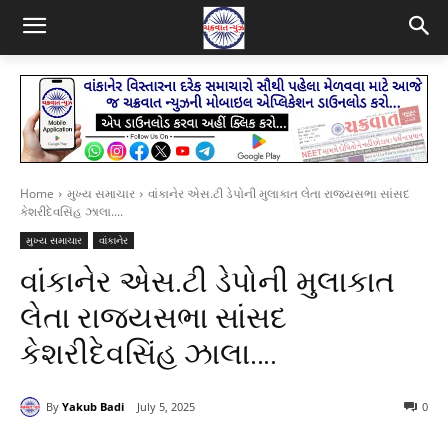
Home
મુખ્ય સમાચાર
વાંકાનેર એસ.ટી ડેપોની મુલાકાત લેતા રાજ્યસભા સાંસદ
કેશરીદેવસિંહ‌ ઝાલા....
મુખ્ય સમાચાર
વાંકાનેર
વાંકાનેર એસ.ટી ડેપોની મુલાકાત
લેતા રાજ્યસભા સાંસદ
કેશરીદેવસિંહ‌ ઝાલા….
By
Yakub Badi
July 5, 2025
0