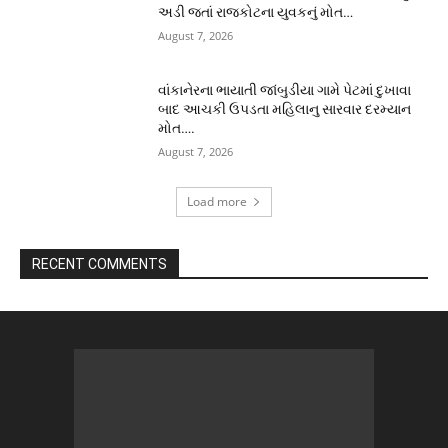
અડી જતાં રાજકોટના યુવકનું મોત…
August 7, 2026
વાંકાનેરના ભાયાતી જાંબુડીયા ગામે પેટમાં દુખાવા
બાદ આચકી ઉપડતા મહિલાનુ સારવાર દરમ્યાન
મોત….
August 7, 2026
Load more
RECENT COMMENTS