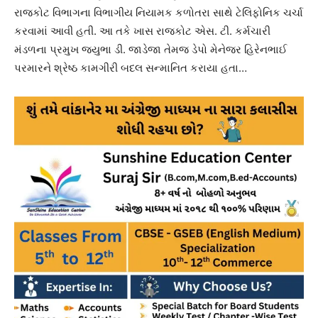
રાજકોટ વિભાગના વિભાગીય નિયામક કળોતરા સાથે ટેલિફોનિક ચર્ચા
કરવામાં આવી હતી. આ તકે ખાસ રાજકોટ એસ. ટી. કર્મચારી
મંડળના પ્રમુખ જયુભા ડી. જાડેજા તેમજ ડેપો મેનેજર હિરેનભાઈ
પરમારને શ્રેષ્ઠ કામગીરી બદલ સન્માનિત કરાયા હતા…