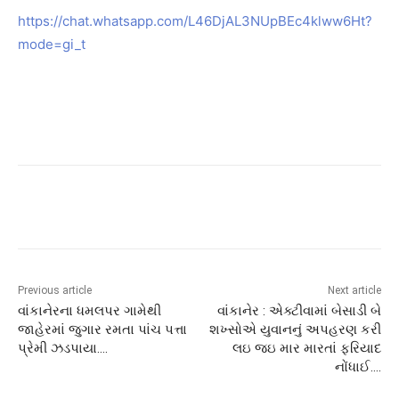
https://chat.whatsapp.com/L46DjAL3NUpBEc4klww6Ht?
mode=gi_t
Previous article
Next article
વાંકાનેરના ધમલપર ગામેથી
વાંકાનેર : એક્ટીવામાં બેસાડી બે
જાહેરમાં જુગાર રમતા પાંચ પત્તા
શખ્સોએ યુવાનનું અપહરણ કરી
પ્રેમી ઝડપાયા….
લઇ જઇ માર મારતાં ફરિયાદ
નોંધાઈ….