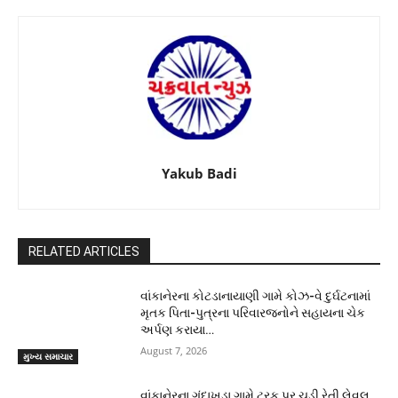
Yakub Badi
RELATED ARTICLES
વાંકાનેરના કોટડાનાયાણી ગામે કોઝ-વે દુર્ઘટનામાં
મૃતક પિતા-પુત્રના પરિવારજનોને સહાયના ચેક
અર્પણ કરાયા…
August 7, 2026
મુખ્ય સમાચાર
વાંકાનેરના ગુંદાખડા ગામે ટ્રક પર ચડી રેતી લેવલ