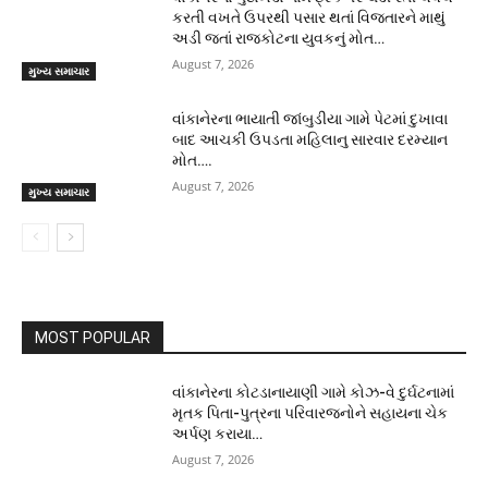
કરતી વખતે ઉપરથી પસાર થતાં વિજતારને માથું
અડી જતાં રાજકોટના યુવકનું મોત…
August 7, 2026
મુખ્ય સમાચાર
વાંકાનેરના ભાયાતી જાંબુડીયા ગામે પેટમાં દુખાવા
બાદ આચકી ઉપડતા મહિલાનુ સારવાર દરમ્યાન
મોત….
August 7, 2026
મુખ્ય સમાચાર
MOST POPULAR
વાંકાનેરના કોટડાનાયાણી ગામે કોઝ-વે દુર્ઘટનામાં
મૃતક પિતા-પુત્રના પરિવારજનોને સહાયના ચેક
અર્પણ કરાયા…
August 7, 2026