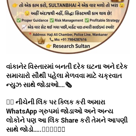
વાંકાનેર વિસ્તારમાં બનતી દરેક ઘટના અને દરેક
સમાચારો સૌથી પહેલા મેળવવા માટે ચક્રવાત
ન્યુઝ સાથે જોડાઓ….🗞️
👉🏻 નીચેની લિંક પર ક્લિક કરી અમારા
WhatsApp ગ્રુપમાં જોડાઓ અને અન્ય
લોકોને પણ આ લિંક Share કરી તેમને આપણી
સાથે જોડો…..👇🏻👇🏻
👇🏻