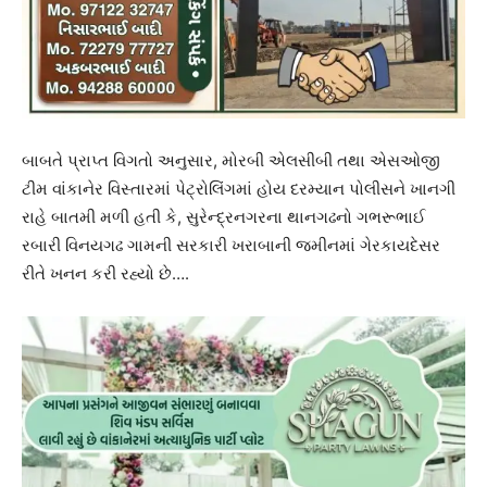
બાબતે પ્રાપ્ત વિગતો અનુસાર, મોરબી એલસીબી તથા એસઓજી
ટીમ વાંકાનેર વિસ્તારમાં પેટ્રોલિંગમાં હોય દરમ્યાન પોલીસને ખાનગી
રાહે બાતમી મળી હતી કે, સુરેન્દ્રનગરના થાનગઢનો ગભરૂભાઈ
રબારી વિનયગઢ ગામની સરકારી ખરાબાની જમીનમાં ગેરકાયદેસર
રીતે ખનન કરી રહ્યો છે….