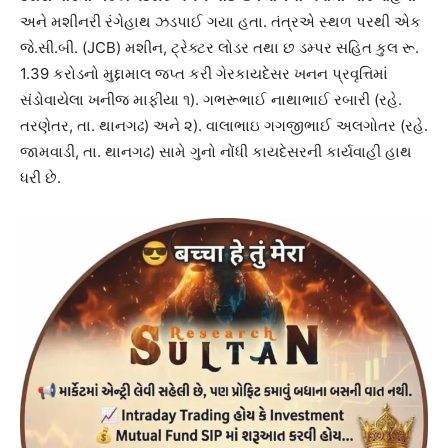
અને મશીનરી રંગેહાથ ઝડપાઈ ગયા હતા. તંત્રએ સ્થળ પરથી એક
જે.સી.બી. (JCB) મશીન, ટ્રેક્ટર લોડર તથા છ ડમ્પર સહિત કુલ રૂ.
1.39 કરોડનો મુદ્દામાલ જપ્ત કરી ગેરકાયદેસર ખનન પ્રવૃત્તિમાં
સંડોવાયેલા ખનીજ માફીયા ૧). ગભરૂભાઈ નાથાભાઈ રબારી (રહે.
તરણેતર, તા. થાનગઢ) અને ૨). વાલાભાઇ ગગજીભાઈ અલગોતર (રહે.
જામવાડી, તા. થાનગઢ) સામે ગુનો નોંધી કાયદેસરની કાર્યવાહી હાથ
ધરી છે.