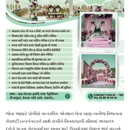
જેના આધારે પોલીસે તાત્કાલિક એક્શન લેતા ખાણ-ખનીજ વિભાગના
રોયલ્ટી ઇન્સ્પેક્ટરને સાથે રાખીને વિનયગઢની સીમમાં અચાનક
દરોડો પાડતા ગેરકાયદેસર ખનન માટે ઉપયોગમાં લેવાતા ભારે વાહનો