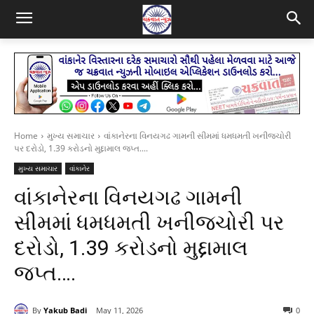
Home
મુખ્ય સમાચાર
વાંકાનેરના વિનયગઢ ગામની સીમમાં ધમધમતી ખનીજચોરી
પર દરોડો, 1.39 કરોડનો મુદ્દામાલ જપ્ત....
મુખ્ય સમાચાર
વાંકાનેર
વાંકાનેરના વિનયગઢ ગામની
સીમમાં ધમધમતી ખનીજચોરી પર
દરોડો, 1.39 કરોડનો મુદ્દામાલ
જપ્ત….
By
Yakub Badi
May 11, 2026
0