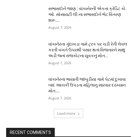
સભાસદોને જાણ : વાંકાનેરની એકતા ક્રેડિટ કો.
ઓ. સોસાયટી લી.ના સભાસદોને ભેટ વિતરણ
શરૂ….
August 7, 2026
વાંકાનેરના ગુંદાખડા ગામે ટ્રક પર ચડી રેતી લેવલ
કરતી વખતે ઉપરથી પસાર થતાં વિજતારને માથું
અડી જતાં રાજકોટના યુવકનું મોત…
August 7, 2026
વાંકાનેરના ભાયાતી જાંબુડીયા ગામે પેટમાં દુખાવા
બાદ આચકી ઉપડતા મહિલાનુ સારવાર દરમ્યાન
મોત….
August 7, 2026
Load more
RECENT COMMENTS