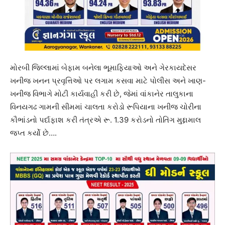
મોરબી જિલ્લામાં બેફામ બનેલા ભૂમાફિયાઓ અને ગેરકાયદેસર
ખનીજ ખનન પ્રવૃત્તિઓ પર લગામ કસવા માટે પોલીસ અને ખાણ-
ખનીજ વિભાગે મોટી કાર્યવાહી કરી છે, જેમાં વાંકાનેર તાલુકાના
વિનયગઢ ગામની સીમમાં ચાલતા કરોડો રૂપિયાના ખનીજ ચોરીના
કૌભાંડનો પર્દાફાશ કરી તંત્રએ રૂ. 1.39 કરોડનો તોતિંગ મુદ્દામાલ
જપ્ત કર્યો છે….