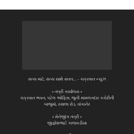
સત્ય માટે, સત્ય સાથે સતત... - ચક્રવાત ન્યુઝ
▫️ તંત્રી કાર્યાલય ▫️
ચક્રવાત ભવન, પટેલ ઓફિસ, જુની મામલતદાર કચેરીની
બાજુમાં, રસાલા રોડ, વાંકાનેર
▫️ મેનેજીંગ તંત્રી ▫️
જીજ્ઞેશભાઈ કાલાવડીયા