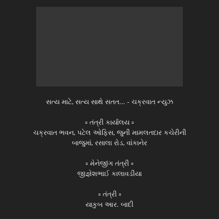
સત્ય માટે, સત્ય સાથે સતત... - ચક્રવાત ન્યુઝ
▫️ તંત્રી કાર્યાલય ▫️
ચક્રવાત ભવન, પટેલ ઓફિસ, જુની મામલતદાર કચેરીની
બાજુમાં, રસાલા રોડ, વાંકાનેર
▫️ મેનેજીંગ તંત્રી ▫️
જીજ્ઞેશભાઈ કાલાવડીયા
▫️ તંત્રી ▫️
યાકુબ આર. બાદી