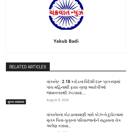
Yakub Badi
RELATED ARTICLES
વાંકાનેર : 2.18 કરોડના વિદેશી દારૂ પ્રકરણમાં
પાંચ મહિનાથી ફરાર ત્રણ આરોપીઓ
જામનગરથી ઝડપાયાં….
August 8, 2026
મુખ્ય સમાચાર
વાંકાનેરના કોટડાનાયાણી ગામે કોઝ-વે દુર્ઘટનામાં
મૃતક પિતા-પુત્રના પરિવારજનોને સહાયના ચેક
અર્પણ કરાયા…