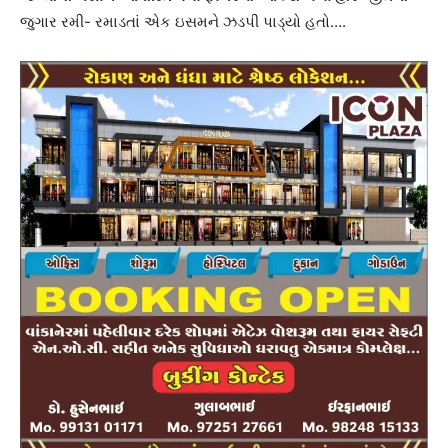
જુગાર રમી- રમાડતાં એક ઇસમને ઝડપી પાડ્યો હતો….