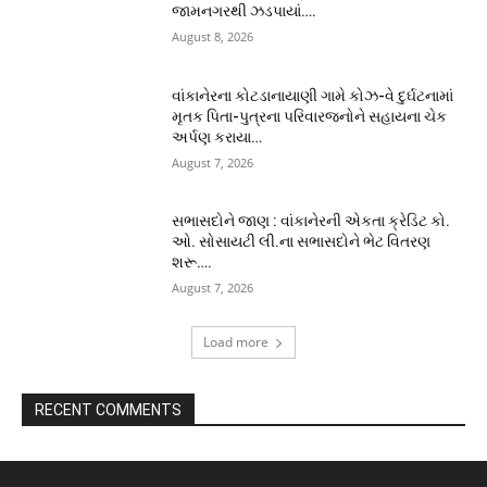
જામનગરથી ઝડપાયાં….
August 8, 2026
વાંકાનેરના કોટડાનાયાણી ગામે કોઝ-વે દુર્ઘટનામાં
મૃતક પિતા-પુત્રના પરિવારજનોને સહાયના ચેક
અર્પણ કરાયા…
August 7, 2026
સભાસદોને જાણ : વાંકાનેરની એકતા ક્રેડિટ કો.
ઓ. સોસાયટી લી.ના સભાસદોને ભેટ વિતરણ
શરૂ….
August 7, 2026
Load more
RECENT COMMENTS