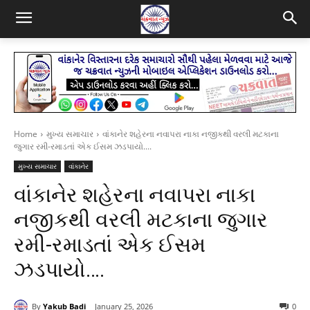
Home
મુખ્ય સમાચાર
વાંકાનેર શહેરના નવાપરા નાકા નજીકથી વરલી મટકાના
જુગાર રમી-રમાડતાં એક ઈસમ ઝડપાયો....
મુખ્ય સમાચાર
વાંકાનેર
વાંકાનેર શહેરના નવાપરા નાકા
નજીકથી વરલી મટકાના જુગાર
રમી-રમાડતાં એક ઈસમ
ઝડપાયો….
By
Yakub Badi
January 25, 2026
0