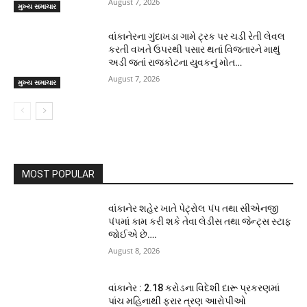
August 7, 2026
મુખ્ય સમાચાર
વાંકાનેરના ગુંદાખડા ગામે ટ્રક પર ચડી રેતી લેવલ
કરતી વખતે ઉપરથી પસાર થતાં વિજતારને માથું
અડી જતાં રાજકોટના યુવકનું મોત…
August 7, 2026
મુખ્ય સમાચાર
MOST POPULAR
વાંકાનેર શહેર ખાતે પેટ્રોલ પંપ તથા સીએનજી
પંપમાં કામ કરી શકે તેવા લેડીસ તથા જેન્ટ્સ સ્ટાફ
જોઈએ છે….
August 8, 2026
વાંકાનેર : 2.18 કરોડના વિદેશી દારૂ પ્રકરણમાં
પાંચ મહિનાથી ફરાર ત્રણ આરોપીઓ