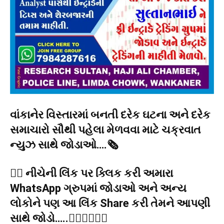
વાંકાનેર વિસ્તારમાં બનતી દરેક ઘટના અને દરેક
સમાચારો સૌથી પહેલા મેળવવા માટે ચક્રવાત
ન્યુઝ સાથે જોડાઓ….🗞️
👉🏻 નીચેની લિંક પર ક્લિક કરી અમારા
WhatsApp ગ્રુપમાં જોડાઓ અને અન્ય
લોકોને પણ આ લિંક Share કરી તેમને આપણી
સાથે જોડો…..👇🏻👇🏻👇🏻