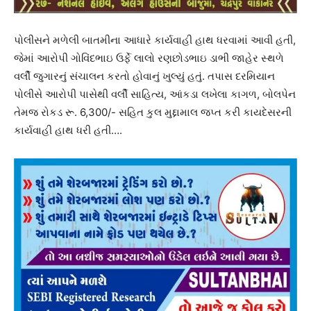
પોલીસને મળેલી બાતમીના આધારે કાર્યવાહી હાથ ધરવામાં આવી હતી,
જેમાં આરોપી ગોવિંદભાઇ ઉર્ફે લાલો રણછોડભાઇ ડાભી જાહેર સ્થળે
વર્લી જુગારનું સંચાલન કરતો હોવાનું ખુલ્યું હતું. તપાસ દરમિયાન
પોલીસે આરોપી પાસેથી વર્લી સાહિત્ય, આંકડા લખેલા કાગળ, બોલપેન
તેમજ રોકડ રૂ. 6,300/- સહિત કુલ મુદ્દામાલ જપ્ત કરી કાયદેસરની
કાર્યવાહી હાથ ધરી હતી….