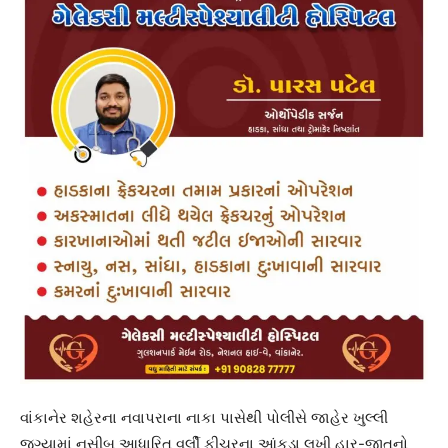
વાંકાનેર શહેરના નવાપરાના નાકા પાસેથી પોલીસે જાહેર ખુલ્લી
જગ્યામાં નસીબ આધારિત વર્લી ફીચરના આંકડા લખી હાર-જીતનો