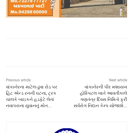
Previous article
Next article
વાંકાનેરના માટેલ-ઢુવા રોડ પર
વાંકાનેરની પીર મશાયખ
હિટ એન્ડ રનની ઘટના, ટ્રક
હોસ્પિટલ ખાતે આવતીકાલે
ચાલકે બાઇકને હડફેટે લેતાં
ગણતંત્ર દિવસ નિમિત્તે ફ્રી
નવાપરાના યુવાનનું મોત….
સર્વરોગ નિદાન કેમ્પ યોજાશે….