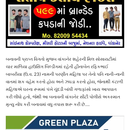
બનાવની પ્રાપ્ત વિગતો મુજબ વાંકાનેર શહેરની મિલ સોસાયટીમાં
ચાર માળિયા હાઉસિંગ બિલ્ડીંગમાં રહેતી હીનાબેન રફિકભાઈ
બાબરીયા (ઉ.વ. 23) નામની પરણીત મહિલા પર તેનો પતિ નાની-નાની
વાતમાં શક વહેમ કરતો હોય અને ઝઘડા કરતો હોય, જેનાથી કંટાળી
મહિલાએ ઘરના રૂમમાં પંખે ચુંદડી બાંધી ગળાફાંસો ખાય આપઘાત
કરી લીધો હતો, જેથી આ બનાવની વાંકાનેર સીટી પોલીસે અકસ્માત
મૃત્યુ નોંધ કરી બનાવમાં વધુ તપાસ શરૂ કરી છે….