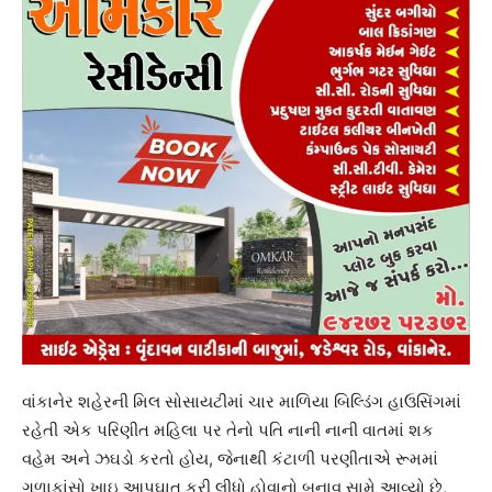
વાંકાનેર શહેરની મિલ સોસાયટીમાં ચાર માળિયા બિલ્ડિંગ હાઉસિંગમાં
રહેતી એક પરિણીત મહિલા પર તેનો પતિ નાની નાની વાતમાં શક
વહેમ અને ઝઘડો કરતો હોય, જેનાથી કંટાળી પરણીતાએ રૂમમાં
ગળાફાંસો ખાઇ આપઘાત કરી લીધો હોવાનો બનાવ સામે આવ્યો છે,