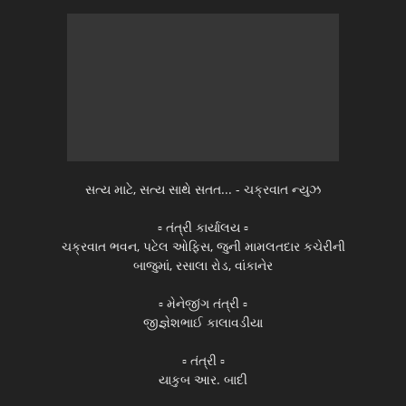
સત્ય માટે, સત્ય સાથે સતત... - ચક્રવાત ન્યુઝ
▫️ તંત્રી કાર્યાલય ▫️
ચક્રવાત ભવન, પટેલ ઓફિસ, જુની મામલતદાર કચેરીની
બાજુમાં, રસાલા રોડ, વાંકાનેર
▫️ મેનેજીંગ તંત્રી ▫️
જીજ્ઞેશભાઈ કાલાવડીયા
▫️ તંત્રી ▫️
યાકુબ આર. બાદી