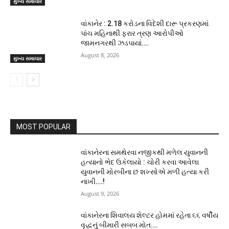
મુખ્ય સમાચાર
વાંકાનેર : 2.18 કરોડના વિદેશી દારૂ પ્રકરણમાં
પાંચ મહિનાથી ફરાર ત્રણ આરોપીઓ
જામનગરથી ઝડપાયાં….
August 8, 2026
મુખ્ય સમાચાર
MOST POPULAR
વાંકાનેરના સમથેરવા નજીકથી મળેલ યુવાનની
હત્યાનો ભેદ ઉકેલાયો : ચોરી કરવા આવેલા
યુવાનની મોરબીના છ શખ્સોએ મળી હત્યા કરી
નાખી….!
August 9, 2026
વાંકાનેરના શિવાલય શેલ્ટર હોમમાં રહેતા ૬૬ વર્ષીય
વૃદ્ધનું બીમારી સબબ મોત….