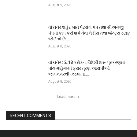
August 9, 2026
વાંકાનેર શહેર ખાતે પેટ્રોલ પંપ તથા સીએનજી
પંપમાં કામ કરી શકે તેવા લેડીસ તથા જેન્ટ્સ સ્ટાફ
જોઈએ છે….
August 8, 2026
વાંકાનેર : 2.18 કરોડના વિદેશી દારૂ પ્રકરણમાં
પાંચ મહિનાથી ફરાર ત્રણ આરોપીઓ
જામનગરથી ઝડપાયાં….
August 8, 2026
Load more
RECENT COMMENTS