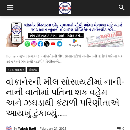
Home
મુખ્ય સમાચાર
વાંકાનેરની મીલ સોસાયટીમાં નાની-નાની વાતોમાં પતિના શક
વહેમ અને ઝઘડાથી કંટાળી પરિણીતાએ...
મુખ્ય સમાચાર
વાંકાનેર
વાંકાનેરની મીલ સોસાયટીમાં નાની-
નાની વાતોમાં પતિના શક વહેમ
અને ઝઘડાથી કંટાળી પરિણીતાએ
આયખું ટુંકાવ્યું…..
By
Yakub Badi
February 21, 2025
0