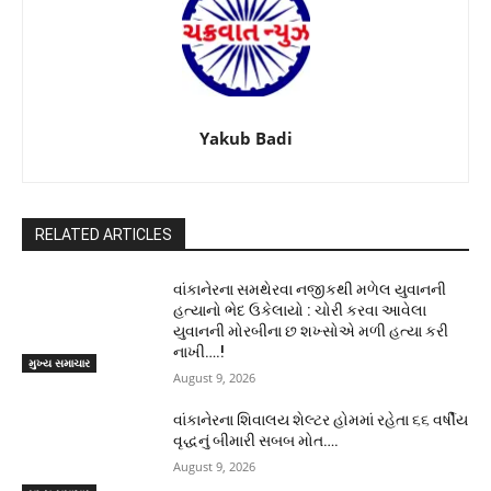
Yakub Badi
RELATED ARTICLES
વાંકાનેરના સમથેરવા નજીકથી મળેલ યુવાનની
હત્યાનો ભેદ ઉકેલાયો : ચોરી કરવા આવેલા
યુવાનની મોરબીના છ શખ્સોએ મળી હત્યા કરી
નાખી….!
મુખ્ય સમાચાર
August 9, 2026
વાંકાનેરના શિવાલય શેલ્ટર હોમમાં રહેતા ૬૬ વર્ષીય
વૃદ્ધનું બીમારી સબબ મોત….
August 9, 2026