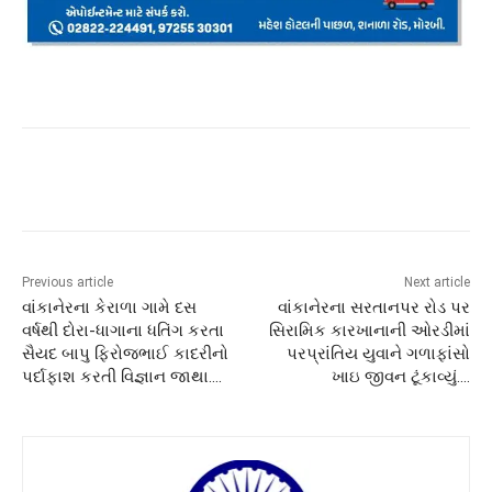
Previous article
Next article
વાંકાનેરના કેરાળા ગામે દસ
વાંકાનેરના સરતાનપર રોડ પર
વર્ષથી દોરા-ધાગાના ધતિંગ કરતા
સિરામિક કારખાનાની ઓરડીમાં
સૈયદ બાપુ ફિરોજભાઈ કાદરીનો
પરપ્રાંતિય યુવાને ગળાફાંસો
પર્દાફાશ કરતી વિજ્ઞાન જાથા….
ખાઇ જીવન ટૂંકાવ્યું….