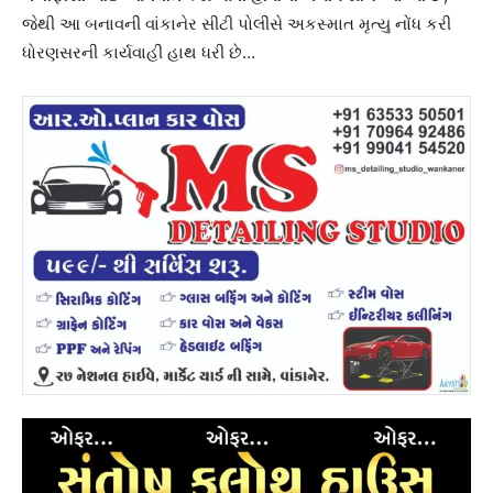
જેથી આ બનાવની વાંકાનેર સીટી પોલીસે અકસ્માત મૃત્યુ નોંધ કરી
ધોરણસરની કાર્યવાહી હાથ ધરી છે…