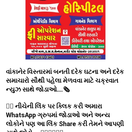
વાંકાનેર વિસ્તારમાં બનતી દરેક ઘટના અને દરેક
સમાચારો સૌથી પહેલા મેળવવા માટે ચક્રવાત
ન્યુઝ સાથે જોડાઓ….🗞️
👉🏻 નીચેની લિંક પર ક્લિક કરી અમારા
WhatsApp ગ્રુપમાં જોડાઓ અને અન્ય
લોકોને પણ આ લિંક Share કરી તેમને આપણી