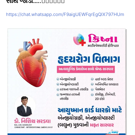
સાથે જોડો…..👇🏻👇🏻👇🏻
https://chat.whatsapp.com/F9aigUEWFqrEgQlX797HUm