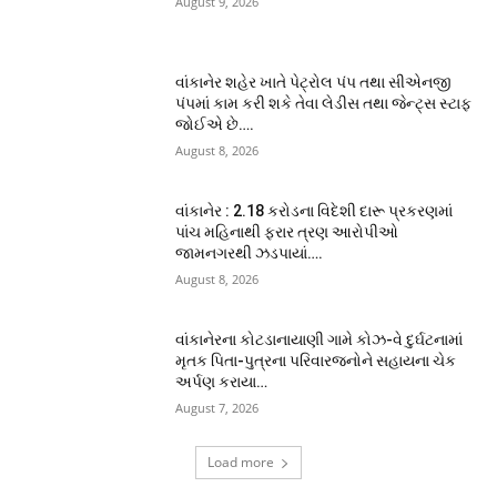
August 9, 2026
વાંકાનેર શહેર ખાતે પેટ્રોલ પંપ તથા સીએનજી
પંપમાં કામ કરી શકે તેવા લેડીસ તથા જેન્ટ્સ સ્ટાફ
જોઈએ છે….
August 8, 2026
વાંકાનેર : 2.18 કરોડના વિદેશી દારૂ પ્રકરણમાં
પાંચ મહિનાથી ફરાર ત્રણ આરોપીઓ
જામનગરથી ઝડપાયાં….
August 8, 2026
વાંકાનેરના કોટડાનાયાણી ગામે કોઝ-વે દુર્ઘટનામાં
મૃતક પિતા-પુત્રના પરિવારજનોને સહાયના ચેક
અર્પણ કરાયા…
August 7, 2026
Load more