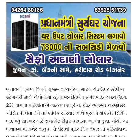
બનાવની પ્રાપ્ત વિગતો મુજબ વાંકાનેરના માટેલ રોડ ઉપર સ્ટેલીન
સ્ટેશનરી સામે કોલોનીમાં રહેતા જ્યોતિબેન રૂપેશભાઈ યાદવ (ઉ.વ.
23) નામના પરિણીતાએ ગઇકાલ રાત્રીના કોઈ અગમ્ય કારણોસર
એસિડ પી લેતા તેને તાત્કાલિક સારવાર અર્થે પ્રથમ વાંકાનેર સિવિલ
બાદ વધુ સારવાર માટે રાજકોટ રીફર કરવામા આવ્યા હતા. જેથી આ
બનાવમાં વાંકાનેર તાલુકા પોલીસની પ્રાથમિક તપાસમાં પરિણીતાના
લગ્ન દોઢ વર્ષ પુર્વે થયા હોવાનું સામે આવતાં નાયબ પોલીસ અધિક્ષક