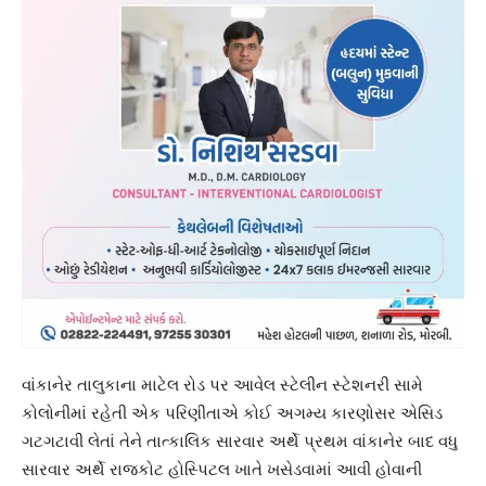
વાંકાનેર તાલુકાના માટેલ રોડ પર આવેલ સ્ટેલીન સ્ટેશનરી સામે
કોલોનીમાં રહેતી એક પરિણીતાએ કોઈ અગમ્ય કારણોસર એસિડ
ગટગટાવી લેતાં તેને તાત્કાલિક સારવાર અર્થે પ્રથમ વાંકાનેર બાદ વધુ
સારવાર અર્થે રાજકોટ હોસ્પિટલ ખાતે ખસેડવામાં આવી હોવાની