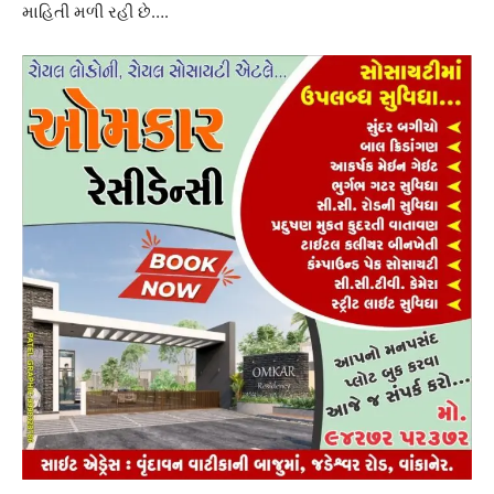
માહિતી મળી રહી છે….