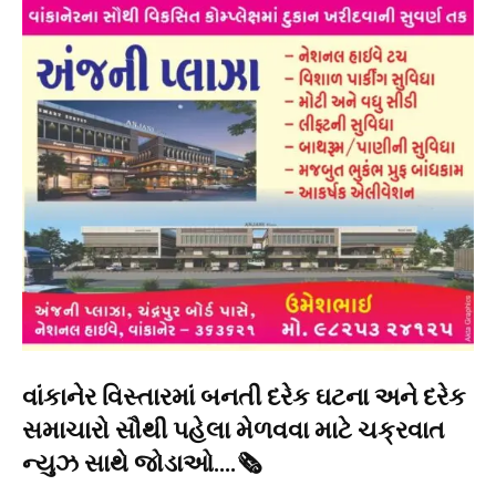
વાંકાનેર વિસ્તારમાં બનતી દરેક ઘટના અને દરેક
સમાચારો સૌથી પહેલા મેળવવા માટે ચક્રવાત
ન્યુઝ સાથે જોડાઓ….🗞️