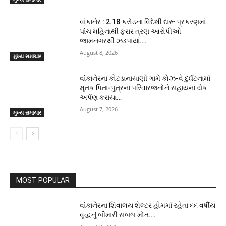
વાંકાનેર : 2.18 કરોડના વિદેશી દારૂ પ્રકરણમાં
પાંચ મહિનાથી ફરાર ત્રણ આરોપીઓ
જામનગરથી ઝડપાયાં….
August 8, 2026
મુખ્ય સમાચાર
વાંકાનેરના કોટડાનાયાણી ગામે કોઝ-વે દુર્ઘટનામાં
મૃતક પિતા-પુત્રના પરિવારજનોને સહાયના ચેક
અર્પણ કરાયા…
August 7, 2026
મુખ્ય સમાચાર
MOST POPULAR
વાંકાનેરના શિવાલય શેલ્ટર હોમમાં રહેતા ૬૬ વર્ષીય
વૃદ્ધનું બીમારી સબબ મોત….