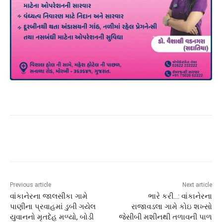
Previous article
Next article
વાંકાનેરના જાલસીકા ગામે
ભારે કરી…: વાંકાનેરના
પાણીના પ્રવાહમાં ડુબી ગયેલ
રાજાવડલા ગામે કોઇ શખ્સો
યુવાનનો મૃતદેહ મળ્યો, બોડી
જેસીબી મશીનથી તળાવની પાળ