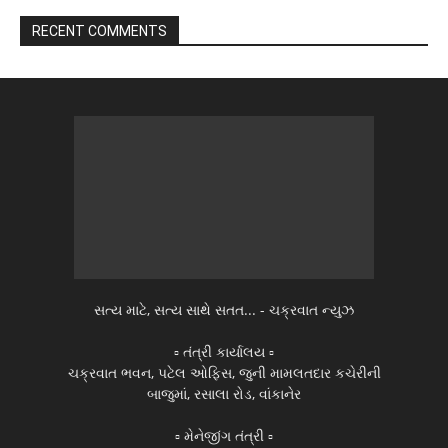
RECENT COMMENTS
સત્ય માટે, સત્ય સાથે સતત... - ચક્રવાત ન્યુઝ
▫️ તંત્રી કાર્યાલય ▫️
ચક્રવાત ભવન, પટેલ ઓફિસ, જુની મામલતદાર કચેરીની
બાજુમાં, રસાલા રોડ, વાંકાનેર
▫️ મેનેજીંગ તંત્રી ▫️