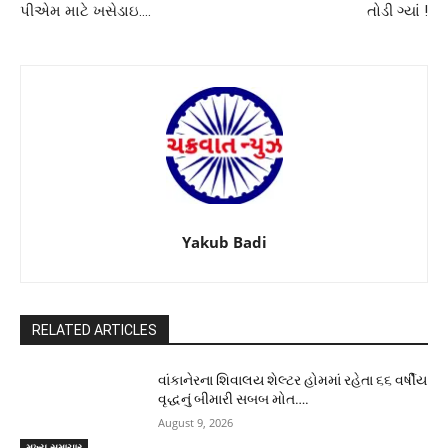
પીએમ માટે ખસેડાઇ….
તોડી ગ્યાં !
Yakub Badi
RELATED ARTICLES
વાંકાનેરના શિવાલય શેલ્ટર હોમમાં રહેતા ૬૬ વર્ષીય
વૃદ્ધનું બીમારી સબબ મોત….
August 9, 2026
મુખ્ય સમાચાર