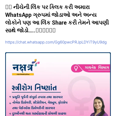
👉🏻 નીચેની લિંક પર ક્લિક કરી અમારા
WhatsApp ગ્રુપમાં જોડાઓ અને અન્ય
લોકોને પણ આ લિંક Share કરી તેમને આપણી
સાથે જોડો…..👇🏻👇🏻👇🏻
https://chat.whatsapp.com/Gg60pwcPRJpLDYiT9yU9dg