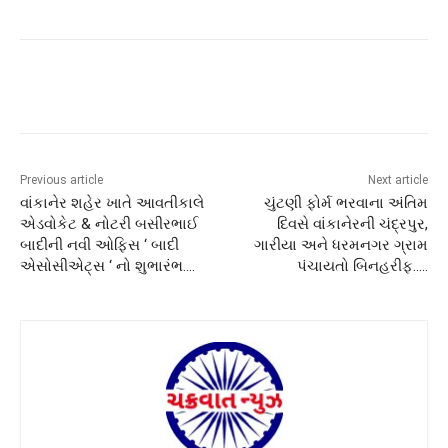
Previous article
Next article
વાંકાનેર શહેર ખાતે આવતીકાલે
ચુંટણી ફોર્મ ભરવાના અંતિમ
એડવોકેટ & નોટરી બસીરભાઈ
દિવસે વાંકાનેરની ચંદ્રપુર,
બાદીની નવી ઓફિસ ‘ બાદી
ગારીયા અને ધરમનગર ગ્રામ
એસોસીએટ્સ ‘ નો શુભારંભ….
પંચાયતો બિનહરીફ…..