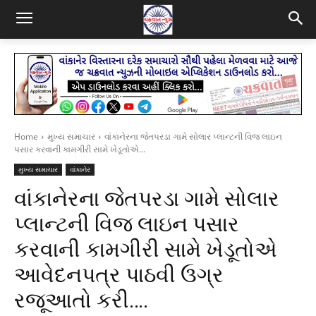
Home
મુખ્ય સમાચાર
વાંકાનેરના જેતપરડા ગામે સોલાર પ્લાન્ટની વિજ લાઇન
પસાર કરવાની કામગીરી સામે ખેડૂતોએ...
મુખ્ય સમાચાર
વાંકાનેર
વાંકાનેરના જેતપરડા ગામે સોલાર
પ્લાન્ટની વિજ લાઇન પસાર
કરવાની કામગીરી સામે ખેડૂતોએ
આવેદનપત્ર પાઠવી ઉગ્ર
રજૂઆતો કરી….