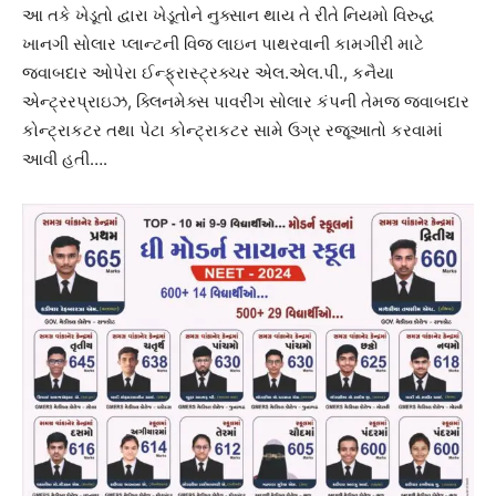
આ તકે ખેડૂતો દ્વારા ખેડૂતોને નુક્સાન થાય તે રીતે નિયમો વિરુદ્ધ
ખાનગી સોલાર પ્લાન્ટની વિજ લાઇન પાથરવાની કામગીરી માટે
જવાબદાર ઓપેરા ઈન્ફ્રાસ્ટ્રક્ચર એલ.એલ.પી., કનૈયા
એન્ટ્રરપ્રાઇઝ, ક્લિનમેક્સ પાવરીંગ સોલાર કંપની તેમજ જવાબદાર
કોન્ટ્રાકટર તથા પેટા કોન્ટ્રાકટર સામે ઉગ્ર રજૂઆતો કરવામાં
આવી હતી….