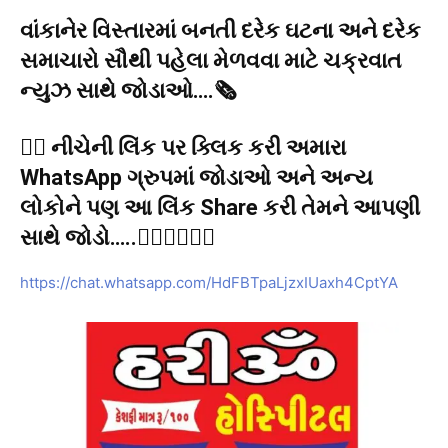
વાંકાનેર વિસ્તારમાં બનતી દરેક ઘટના અને દરેક
સમાચારો સૌથી પહેલા મેળવવા માટે ચક્રવાત
ન્યુઝ સાથે જોડાઓ….🗞️
👉🏻 નીચેની લિંક પર ક્લિક કરી અમારા
WhatsApp ગ્રુપમાં જોડાઓ અને અન્ય
લોકોને પણ આ લિંક Share કરી તેમને આપણી
સાથે જોડો…..👇🏻👇🏻👇🏻
https://chat.whatsapp.com/HdFBTpaLjzxIUaxh4CptYA