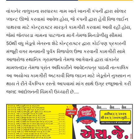
વાંકાનેર તાલુકાના સરધારકા ગામ ખાતે ખાનગી કંપની દ્વારા સોલાર
પ્લાન્ટ ઊભો કરવામાં આવેલ હોય, જે કંપની દ્વારા હેવી વિજ લાઈન
પાથરવા માટે કોન્ટ્રાક્ટર મારફતે કામગીરી કરવામાં આવી રહી હોય,
જેમાં જેતપરડા ગામના પાટળાના માર્ગ તેમજ મિનડોળીયુ સીમમાં
50થી વધુ ખેડૂતો ખેતરના શેઢે કોન્ટ્રાક્ટર દ્વારા કોઈપણ પ્રકારની
મંજૂરી વગર મનમાની પુર્વક વિજપોલ ઉભા કરવાની કામગીરી સામે
આજરોજ સ્થાનિક ગ્રામજનો તેમજ આગેવાનો દ્વારા વાંકાનેર
મામલતદાર તેમજ પ્રાંત અધિકારીને આવેદનપત્ર પાઠવી તાત્કાલિક
આ અયોગ્ય કામગીરી અટકાવી વિજ લાઇન માટે ખેડૂતોને નુક્સાન ન
થાય તે રીતે વૈકલ્પિક રસ્તો આપવામાં માંગ સાથે ઉગ્ર રજૂઆતો કરી
જલદ આંદોલનની ચિમકી ઉચ્ચારી છે….