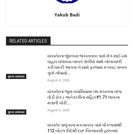
Yakub Badi
RELATED ARTICLES
વાંકાનેરના જીનપરા જકાતનાકા પાસે રોંગ સાઈડમાં
વાહન ચલાવવા બાબતે પોલીસ સાથે બોલાચાલી
કરી ધમકી આપતા બે સામે ફરજમાં રૂકાવટ સબબ
ગુનો નોંધાયો…
મુખ્ય સમાચાર
August 6, 2026
વાંકાનેરના જૂના વઘાસિયામાં બંધ મકાનના તાળા
તોડી રોકડ અને દાગીના સહિત ₹1.71 લાખના
મતાની ચોરી….
August 6, 2026
મુખ્ય સમાચાર
વાંકાનેર તાલુકાના મકતાનપર ગામે વોંકળામાંથી
112 બોટલ વિદેશી દારૂ બિનવારસી હાલતમાં