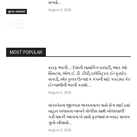
મળ્યો…
August 6, 2026
મુખ્ય સમાચાર
MOST POPULAR
સ્ટાફ ભરતી…: દેશની નામાંકિત ઘરઘંટી, આર.ઓ.
સિસ્ટમ, એલ.ઈ.ડી. ટીવી, ઇલેક્ટ્રિક ઈન્ફ્રારેડ
સગડી, એર કુલર ઉત્પાદક કંપની માટે કસ્ટમર કેર
ઈન્ચાર્જની ભરતી કરાશે….
August 6, 2026
વાંકાનેરના જીનપરા જકાતનાકા પાસે રોંગ સાઈડમાં
વાહન ચલાવવા બાબતે પોલીસ સાથે બોલાચાલી
કરી ધમકી આપતા બે સામે ફરજમાં રૂકાવટ સબબ
ગુનો નોંધાયો…
August 6, 2026