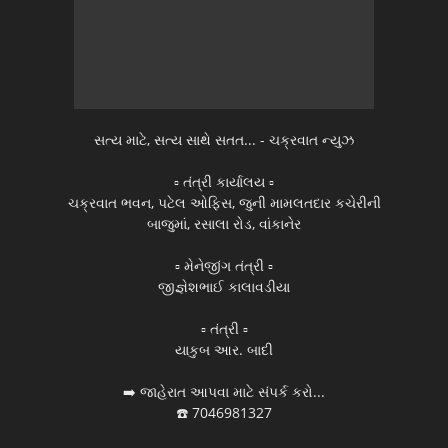
સત્ય માટે, સત્ય સાથે સતત... - ચક્રવાત ન્યુઝ
▫️ તંત્રી કાર્યાલય ▫️
ચક્રવાત ભવન, પટેલ ઓફિસ, જુની મામલતદાર કચેરીની
બાજુમાં, રસાલા રોડ, વાંકાનેર
▫️ મેનેજીંગ તંત્રી ▫️
જીજ્ઞેશભાઈ કાલાવડીયા
▫️ તંત્રી ▫️
યાકુબ આર. બાદી
➡️ જાહેરાત આપવા માટે સંપર્ક કરો...
☎️ 7046981327