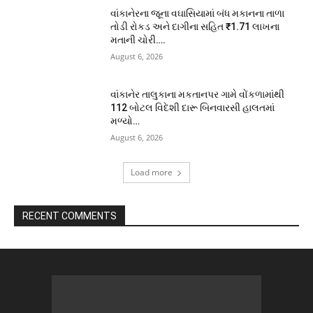
વાંકાનેરના જૂના વઘાસિયામાં બંધ મકાનના તાળા
તોડી રોકડ અને દાગીના સહિત ₹1.71 લાખના
મતાની ચોરી….
August 6, 2026
વાંકાનેર તાલુકાના મકતાનપર ગામે વોંકળામાંથી
112 બોટલ વિદેશી દારૂ બિનવારસી હાલતમાં
મળ્યો…
August 6, 2026
Load more
RECENT COMMENTS