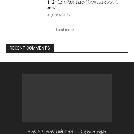
112 બોટલ વિદેશી દારૂ બિનવારસી હાલતમાં
મળ્યો…
August 6, 2026
Load more
RECENT COMMENTS
સત્ય માટે, સત્ય સાથે સતત... - ચક્રવાત ન્યુઝ