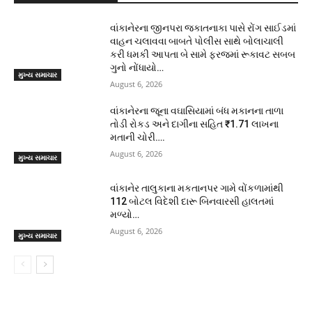
વાંકાનેરના જીનપરા જકાતનાકા પાસે રોંગ સાઈડમાં
વાહન ચલાવવા બાબતે પોલીસ સાથે બોલાચાલી
કરી ધમકી આપતા બે સામે ફરજમાં રૂકાવટ સબબ
ગુનો નોંધાયો…
મુખ્ય સમાચાર
August 6, 2026
વાંકાનેરના જૂના વઘાસિયામાં બંધ મકાનના તાળા
તોડી રોકડ અને દાગીના સહિત ₹1.71 લાખના
મતાની ચોરી….
August 6, 2026
મુખ્ય સમાચાર
વાંકાનેર તાલુકાના મકતાનપર ગામે વોંકળામાંથી
112 બોટલ વિદેશી દારૂ બિનવારસી હાલતમાં
મળ્યો…
August 6, 2026
મુખ્ય સમાચાર