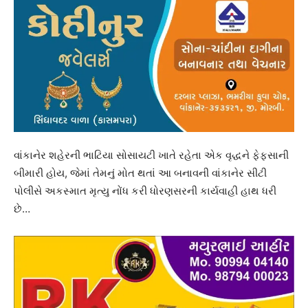
વાંકાનેર શહેરની ભાટિયા સોસાયટી ખાતે રહેતા એક વૃદ્ધને ફેફસાની
બીમારી હોય, જેમાં તેમનું મોત થતાં આ બનાવની વાંકાનેર સીટી
પોલીસે અકસ્માત મૃત્યુ નોંધ કરી ધોરણસરની કાર્યવાહી હાથ ધરી
છે…