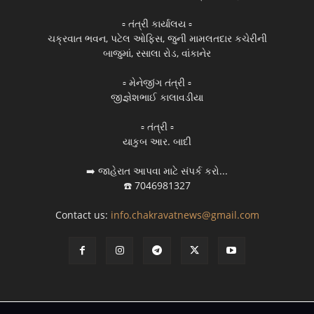
▫️ તંત્રી કાર્યાલય ▫️
ચક્રવાત ભવન, પટેલ ઓફિસ, જુની મામલતદાર કચેરીની
બાજુમાં, રસાલા રોડ, વાંકાનેર
▫️ મેનેજીંગ તંત્રી ▫️
જીજ્ઞેશભાઈ કાલાવડીયા
▫️ તંત્રી ▫️
યાકુબ આર. બાદી
➡️ જાહેરાત આપવા માટે સંપર્ક કરો...
☎️ 7046981327
Contact us:
info.chakravatnews@gmail.com