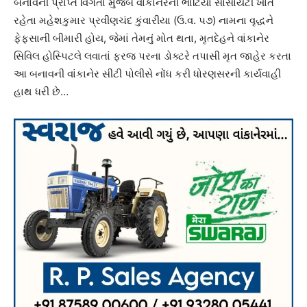
બનાવની પ્રાપ્ત વિગતો મુજબ વાંકાનેરની ભાટિયા સોસાયટી ખાતે
રહેતા મહેશકુમાર પ્રવીણચંદ કુંવારીયા (ઉ.વ. ૫૭) નામના વૃદ્ધને
ફેફસાની બીમારી હોય, જેમાં તેમનું મોત થતા, મૃતદેહને વાંકાનેર
સિવિલ હોસ્પિટલે લવાતાં ફરજ પરના ડોક્ટરે તપાસી મૃત જાહેર કરતા
આ બનાવની વાંકાનેર સીટી પોલીસે નોંધ કરી ધોરણસરની કાર્યવાહી
હાથ ધરી છે…