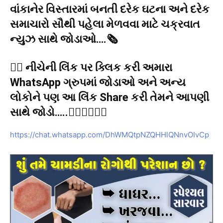
વાંકાનેર વિસ્તારમાં બનતી દરેક ઘટના અને દરેક
સમાચારો સૌથી પહેલા મેળવવા માટે ચક્રવાત
ન્યુઝ સાથે જોડાઓ….🗞️
👉🏻 નીચેની લિંક પર ક્લિક કરી અમારા
WhatsApp ગ્રુપમાં જોડાઓ અને અન્ય
લોકોને પણ આ લિંક Share કરી તેમને આપણી
સાથે જોડો…..👇🏻👇🏻👇🏻
https://chat.whatsapp.com/DhWMQtpNZQHHlQNnvOIvCp