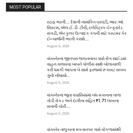
MOST POPULAR
સ્ટાફ ભરતી…: દેશની નામાંકિત ઘરઘંટી, આર.ઓ.
સિસ્ટમ, એલ.ઈ.ડી. ટીવી, ઇલેક્ટ્રિક ઈન્ફ્રારેડ
સગડી, એર કુલર ઉત્પાદક કંપની માટે કસ્ટમર કેર
ઈન્ચાર્જની ભરતી કરાશે….
August 6, 2026
વાંકાનેરના જીનપરા જકાતનાકા પાસે રોંગ સાઈડમાં
વાહન ચલાવવા બાબતે પોલીસ સાથે બોલાચાલી
કરી ધમકી આપતા બે સામે ફરજમાં રૂકાવટ સબબ
ગુનો નોંધાયો…
August 6, 2026
વાંકાનેરના જૂના વઘાસિયામાં બંધ મકાનના તાળા
તોડી રોકડ અને દાગીના સહિત ₹1.71 લાખના
મતાની ચોરી….
August 6, 2026
વાંકાનેર તાલુકાના મકતાનપર ગામે વોંકળામાંથી