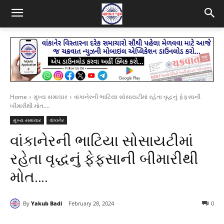
Home
મુખ્ય સમાચાર
વાંકાનેરની ભાટિયા સોસાયટીમાં રહેતા વૃદ્ધનું ફેફસાની
બીમારીથી મોત....
મુખ્ય સમાચાર
વાંકાનેર
વાંકાનેરની ભાટિયા સોસાયટીમાં
રહેતા વૃદ્ધનું ફેફસાની બીમારીથી
મોત….
By
Yakub Badi
February 28, 2024
0