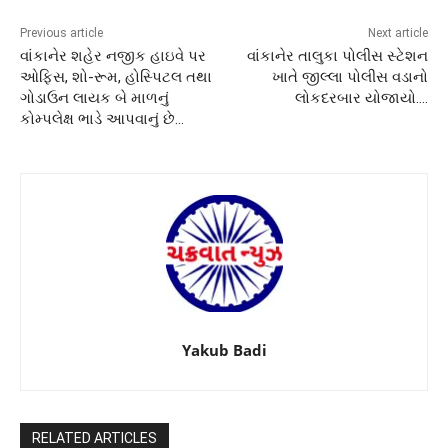
Previous article
Next article
વાંકાનેર શહેર નજીક હાઇવે પર
વાંકાનેર તાલુકા પોલીસ સ્ટેશન
ઓફિસ, શો-રૂમ, હોસ્પિટલ તથા
ખાતે જીલ્લા પોલીસ વડાનો
ગોડાઉન લાયક બે માળનું
લોકદરબાર યોજાયો….
કોમ્પલેક્ષ ભાડે આપવાનું છે…
Yakub Badi
RELATED ARTICLES