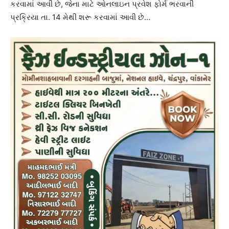
કરવામાં આવી છે, જેના માટે ઓનલાઇન પ્રવેશ ફોર્મ ભરવાની
પ્રક્રિયા તા. 14 મેથી શરૂ કરવામાં આવી છે…