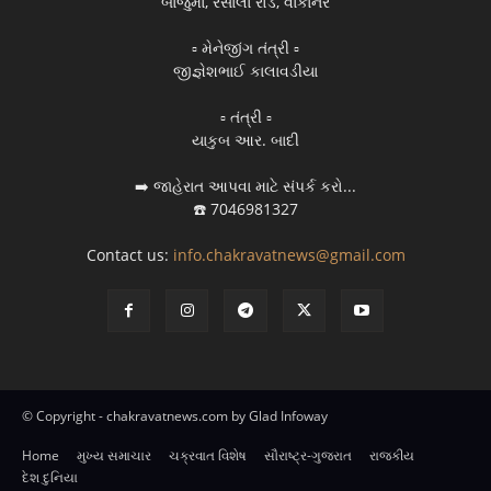
બાજુમાં, રસાલા રોડ, વાંકાનેર
▫️ મેનેજીંગ તંત્રી ▫️
જીજ્ઞેશભાઈ કાલાવડીયા
▫️ તંત્રી ▫️
યાકુબ આર. બાદી
➡️ જાહેરાત આપવા માટે સંપર્ક કરો...
☎️ 7046981327
Contact us:
info.chakravatnews@gmail.com
© Copyright - chakravatnews.com by Glad Infoway
Home
મુખ્ય સમાચાર
ચક્રવાત વિશેષ
સૌરાષ્ટ્ર-ગુજરાત
રાજકીય
દેશ દુનિયા