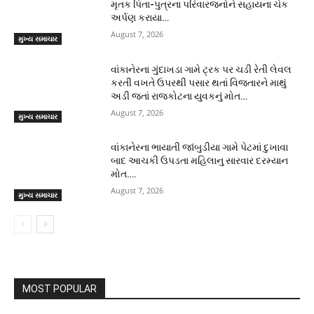
મૃતક પિતા-પુત્રના પરિવારજનોને સહાયના ચેક
અર્પણ કરાયા…
August 7, 2026
મુખ્ય સમાચાર
વાંકાનેરના ગુંદાખડા ગામે ટ્રક પર ચડી રેતી લેવલ
કરતી વખતે ઉપરથી પસાર થતાં વિજતારને માથું
અડી જતાં રાજકોટના યુવકનું મોત…
August 7, 2026
મુખ્ય સમાચાર
વાંકાનેરના ભાયાતી જાંબુડીયા ગામે પેટમાં દુખાવા
બાદ આચકી ઉપડતા મહિલાનુ સારવાર દરમ્યાન
મોત….
August 7, 2026
મુખ્ય સમાચાર
MOST POPULAR