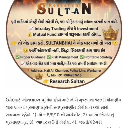
ઉમેદવારે ઓનલાઇન પ્રવેશ ફોર્મ માટે નીચે મુજબના જરુરી શૈક્ષણીક
લાયકાતના પ્રમાણપત્રોની સ્વપ્રમાણીત ઝેરોક્ષ નકલો સાથે
લાવવાના રહેશે. 1). ધો – 8/9/10 ની માર્કશીટ, 2). શાળા છોડયાનું
પ્રમાણપત્ર, 3). આધારકાર્ડની ઝેરોક્ષ, 4). જાતી/કેટેગરી