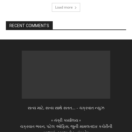
Load more
RECENT COMMENTS
સત્ય માટે, સત્ય સાથે સતત... - ચક્રવાત ન્યુઝ
▫️ તંત્રી કાર્યાલય ▫️
ચક્રવાત ભવન, પટેલ ઓફિસ, જુની મામલતદાર કચેરીની