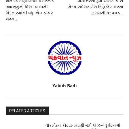
ખનીજ માફીયાઓ પર રેન્જ
વાંકાનેરની ઢુવા ચોકડી પાસે
આઇજીની ધોંસ : વાંકાનેર
ગેરકાયદેસર ગેસ રિફિલિંગ કરતા
વિસ્તારમાંથી વધુ એક ડમ્પર
ઇસમની ધરપકડ….
જપ્ત…
Yakub Badi
RELATED ARTICLES
વાંકાનેરના કોટડાનાયાણી ગામે કોઝ-વે દુર્ઘટનામાં