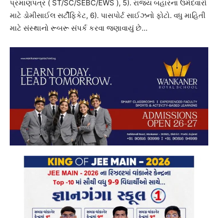
પ્રમાણપત્ર ( ST/SC/SEBC/EWS ), 5). રાજ્ય બહારના ઉમેદવારો
માટે ડોમીસાઈલ સર્ટીફિકેટ, 6). પાસપોર્ટ સાઈઝનો ફોટો. વધુ માહિતી
માટે સંસ્થાનો રૂબરૂ સંપર્ક કરવા જણાવાયું છે…