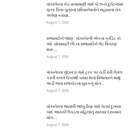
વાંકાનેરના કોટડાનાયાણી ગામે કોઝ-વે દુર્ઘટનામાં
મૃતક પિતા-પુત્રના પરિવારજનોને સહાયના ચેક
અર્પણ કરાયા…
August 7, 2026
સભાસદોને જાણ : વાંકાનેરની એકતા ક્રેડિટ કો.
ઓ. સોસાયટી લી.ના સભાસદોને ભેટ વિતરણ
શરૂ….
August 7, 2026
વાંકાનેરના ગુંદાખડા ગામે ટ્રક પર ચડી રેતી લેવલ
કરતી વખતે ઉપરથી પસાર થતાં વિજતારને માથું
અડી જતાં રાજકોટના યુવકનું મોત…
August 7, 2026
વાંકાનેરના ભાયાતી જાંબુડીયા ગામે પેટમાં દુખાવા
બાદ આચકી ઉપડતા મહિલાનુ સારવાર દરમ્યાન
મોત….
August 7, 2026