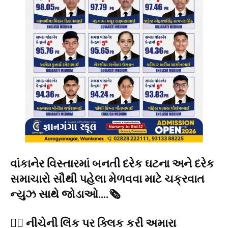
વાંકાનેર વિસ્તારમાં બનતી દરેક ઘટના અને દરેક
સમાચારો સૌથી પહેલા મેળવવા માટે ચક્રવાત
ન્યુઝ સાથે જોડાઓ….🗞️
👉🏻 નીચેની લિંક પર ક્લિક કરી અમારા