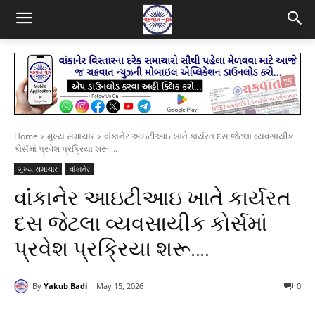
Home
મુખ્ય સમાચાર
વાંકાનેર આઇટીઆઇ ખાતે કાર્યરત દસ જેટલા વ્યવસાયીક
કોર્સમાં પ્રવેશ પ્રક્રિયા શરૂ....
મુખ્ય સમાચાર
વાંકાનેર
વાંકાનેર આઇટીઆઇ ખાતે કાર્યરત
દસ જેટલા વ્યવસાયીક કોર્સમાં
પ્રવેશ પ્રક્રિયા શરૂ….
By
Yakub Badi
May 15, 2026
0