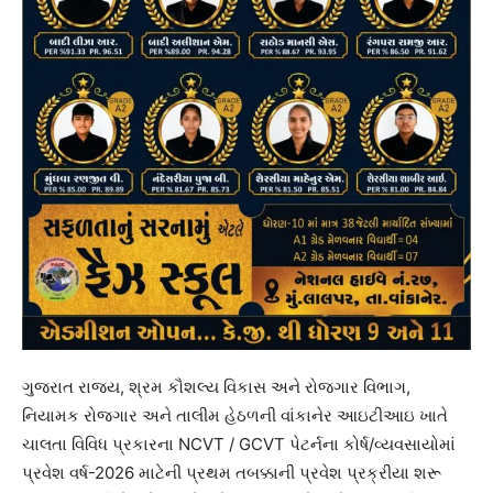
ગુજરાત રાજ્ય, શ્રમ કૌશલ્ય વિકાસ અને રોજગાર વિભાગ,
નિયામક રોજગાર અને તાલીમ હેઠળની વાંકાનેર આઇટીઆઇ ખાતે
ચાલતા વિવિધ પ્રકારના NCVT / GCVT પેટર્નના કોર્ષ/વ્યવસાયોમાં
પ્રવેશ વર્ષ-2026 માટેની પ્રથમ તબક્કાની પ્રવેશ પ્રક્રીયા શરૂ