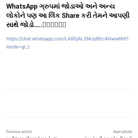
WhatsApp ગ્રુપમાં જોડાઓ અને અન્ય
લોકોને પણ આ લિંક Share કરી તેમને આપણી
સાથે જોડો…..👇🏻👇🏻👇🏻
https://chat.whatsapp.com/L46DjAL3NUpBEc4klww6Ht?
mode=gi_t
Previous article
Next article