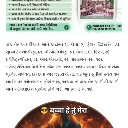
વાંકાનેર આઇટીઆઇ ખાતે કાર્યરત ૧). કોપા, ૨). ફેશન ડિઝાઈન, ૩).
સુઇંગ ટેકનોલોજી, ૪). કોસ્મેટોલોજી, ૫). વેલ્ડર, ૬). ફિટર, ૭).
ઇલેક્ટ્રિશીયન, ૮). એમ.એમ.વી., ૯). વાયરમેન તથા ૧૦).
ઇલેક્ટ્રોનિક્સ મિકેનિક જેવા દસ અલગ અલગ વ્યવસાયિક કોર્સમાં
પ્રવેશ મેળવવા ઈચ્છતા અરજદારોએ તા. ૨૩ જુન સુધીમાં સ્વયં વેબ
સાઈટ પર ઓનલાઇન ફોર્મ ભરવું અથવા તો વાંકાનેર આઈ.ટી.આઈ
ખાતે ઓનલાઈન પ્રવેશ ફોર્મ ભરી આપવામાં આવશે.