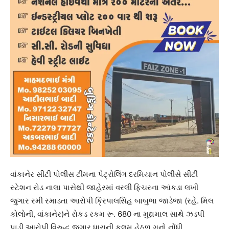
વાંકાનેર સીટી પોલીસ ટીમના પેટ્રોલિંગ દરમિયાન પોલીસે સીટી
સ્ટેશન રોડ નાલા પાસેથી જાહેરમાં વરલી ફિચરના આંકડા લખી
જુગાર રમી રમાડતા આરોપી ક્રિપાલસિંહ બાબુભા જાડેજા (રહે. મિલ
કોલોની, વાંકાનેર)ને રોકડ રકમ રૂ. 680 ના મુદ્દામાલ સાથે ઝડપી
પાડી આરોપી વિરુદ્ધ જુગાર ધારાની કલમ હેઠળ ગુનો નોંધી