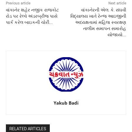
Previous article
Next article
વાંકાનેર શહેર નજીક રાજકોટ
વાંકાનેરની એલ. કે. સંઘવી
રોડ પર રેલ્વે અંડરબ્રીજ પાસે
વિદ્યાલય ખાતે રેન્જ આઇજીની
પાર્ક કરેલ બાઇકની ચોરી‌….
અધ્યક્ષતામાં મહિલા સ્વરક્ષણ
તાલીમ સમાપન સમારોહ
યોજાયો….
Yakub Badi
RELATED ARTICLES