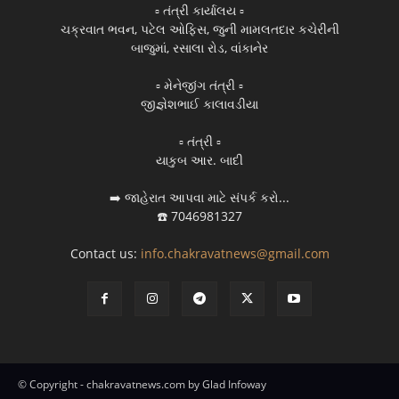
▫️ તંત્રી કાર્યાલય ▫️
ચક્રવાત ભવન, પટેલ ઓફિસ, જુની મામલતદાર કચેરીની
બાજુમાં, રસાલા રોડ, વાંકાનેર
▫️ મેનેજીંગ તંત્રી ▫️
જીજ્ઞેશભાઈ કાલાવડીયા
▫️ તંત્રી ▫️
યાકુબ આર. બાદી
➡️ જાહેરાત આપવા માટે સંપર્ક કરો...
☎️ 7046981327
Contact us:
info.chakravatnews@gmail.com
© Copyright - chakravatnews.com by Glad Infoway