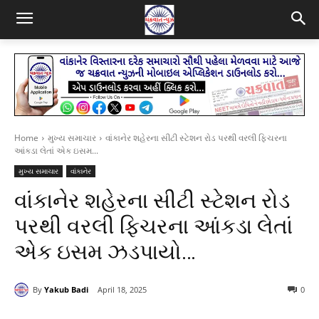
Home
મુખ્ય સમાચાર
વાંકાનેર શહેરના સીટી સ્ટેશન રોડ પરથી વરલી ફિચરના
આંકડા લેતાં એક ઇસમ...
મુખ્ય સમાચાર
વાંકાનેર
વાંકાનેર શહેરના સીટી સ્ટેશન રોડ
પરથી વરલી ફિચરના આંકડા લેતાં
એક ઇસમ ઝડપાયો…
By
Yakub Badi
April 18, 2025
0