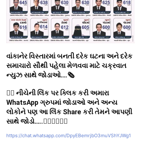
વાંકાનેર વિસ્તારમાં બનતી દરેક ઘટના અને દરેક
સમાચારો સૌથી પહેલા મેળવવા માટે ચક્રવાત
ન્યુઝ સાથે જોડાઓ….🗞️
👉🏻 નીચેની લિંક પર ક્લિક કરી અમારા
WhatsApp ગ્રુપમાં જોડાઓ અને અન્ય
લોકોને પણ આ લિંક Share કરી તેમને આપણી
સાથે જોડો…..👇🏻👇🏻👇🏻
https://chat.whatsapp.com/DpyEBemrjbO3muVShYJWg1