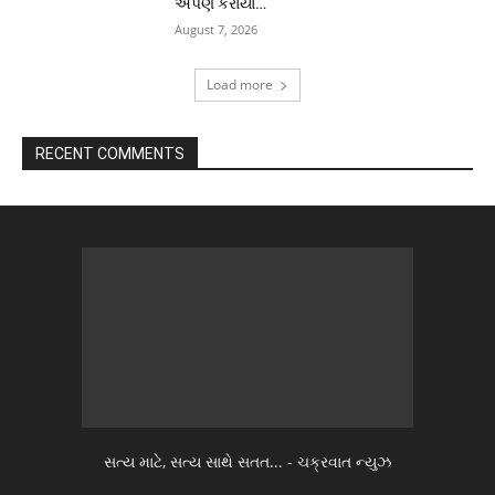
અર્પણ કરાયા…
August 7, 2026
Load more
RECENT COMMENTS
સત્ય માટે, સત્ય સાથે સતત... - ચક્રવાત ન્યુઝ