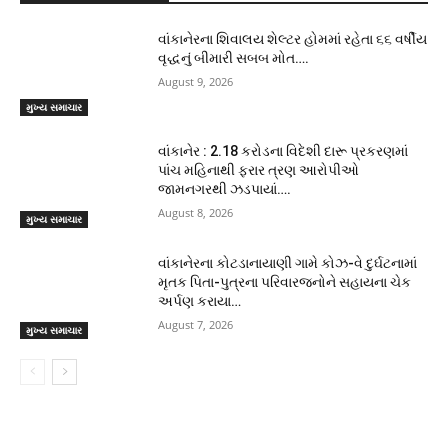
વાંકાનેરના શિવાલય શેલ્ટર હોમમાં રહેતા ૬૬ વર્ષીય
વૃદ્ધનું બીમારી સબબ મોત….
August 9, 2026
મુખ્ય સમાચાર
વાંકાનેર : 2.18 કરોડના વિદેશી દારૂ પ્રકરણમાં
પાંચ મહિનાથી ફરાર ત્રણ આરોપીઓ
જામનગરથી ઝડપાયાં….
August 8, 2026
મુખ્ય સમાચાર
વાંકાનેરના કોટડાનાયાણી ગામે કોઝ-વે દુર્ઘટનામાં
મૃતક પિતા-પુત્રના પરિવારજનોને સહાયના ચેક
અર્પણ કરાયા…
August 7, 2026
મુખ્ય સમાચાર