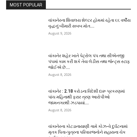
MOST POPULAR
વાંકાનેરના શિવાલય શેલ્ટર હોમમાં રહેતા ૬૬ વર્ષીય
વૃદ્ધનું બીમારી સબબ મોત….
August 9, 2026
વાંકાનેર શહેર ખાતે પેટ્રોલ પંપ તથા સીએનજી
પંપમાં કામ કરી શકે તેવા લેડીસ તથા જેન્ટ્સ સ્ટાફ
જોઈએ છે….
August 8, 2026
વાંકાનેર : 2.18 કરોડના વિદેશી દારૂ પ્રકરણમાં
પાંચ મહિનાથી ફરાર ત્રણ આરોપીઓ
જામનગરથી ઝડપાયાં….
August 8, 2026
વાંકાનેરના કોટડાનાયાણી ગામે કોઝ-વે દુર્ઘટનામાં
મૃતક પિતા-પુત્રના પરિવારજનોને સહાયના ચેક