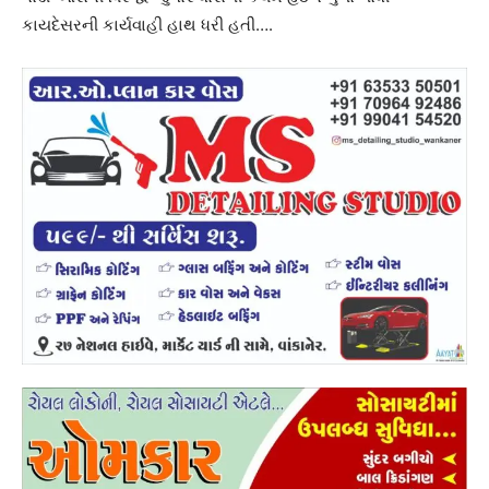
કાયદેસરની કાર્યવાહી હાથ ધરી હતી….