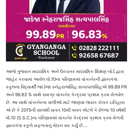
આજે ગુજરાત માધ્યમિક અને ઉચ્ચતર માધ્યમિક શિક્ષણ બોર્ડ દ્વારા
જાહેર કરવામાં આવેલ ધો.10ના પરિણામમાં વાંકાનેરની જ્ઞાનગંગા
સ્કૂલના વિદ્યાર્થી જાડેજા સ્નેહરાજસિંહ સત્યપાલસિંહએ 99.89 PR
અને 96.83 % સાથે સમગ્ર વાંકાનેર કેન્દ્રમાં પ્રથમ ક્રમ મેળવેલ
છે. આ સાથે વાંકાનેરના વાલીઓ માટે જાણવા લાયક રોચક ઇતિહાસ
એ છે કે 2015ની સાલથી સતત 10મી વખત એટલે કે છેલ્લા 10 વર્ષથી
ધો.10 (S.S.C.)ના પરિણામમાં વાંકાનેર કેન્દ્રમાં પ્રથમ ક્રમ મેળવી
જ્ઞાનગંગા સ્કુલે સફળતાનું મેદાન સર કર્યું છે….