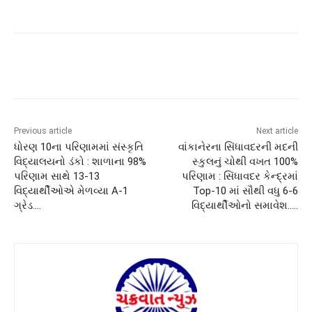
Previous article
Next article
ધોરણ 10ના પરિણામમાં સંસ્કૃતિ
વાંકાનેરના સિંધાવદરની મદની
વિદ્યાલયનો ડંકો : શાળાના 98%
સ્કુલનું ચોથી વખત 100%
પરિણામ સાથે 13-13
પરિણામ : સિંધાવદર કેન્દ્રમાં
વિદ્યાર્થીઓએ મેળવ્યા A-1
Top-10 માં સૌથી વધુ 6-6
ગ્રેડ….
વિદ્યાર્થીઓનો સમાવેશ…..