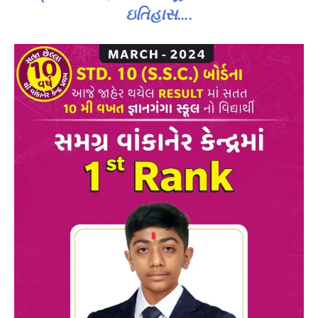
ઇતિહાસ….