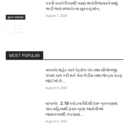
કરતી વખતે ઉપરથી પસાર થતાં વિજતારને માથું
અડી જતાં રાજકોટના યુવકનું મોત…
August 7, 2026
મુખ્ય સમાચાર
MOST POPULAR
વાંકાનેર શહેર ખાતે પેટ્રોલ પંપ તથા સીએનજી
પંપમાં કામ કરી શકે તેવા લેડીસ તથા જેન્ટ્સ સ્ટાફ
જોઈએ છે….
August 8, 2026
વાંકાનેર : 2.18 કરોડના વિદેશી દારૂ પ્રકરણમાં
પાંચ મહિનાથી ફરાર ત્રણ આરોપીઓ
જામનગરથી ઝડપાયાં….
August 8, 2026