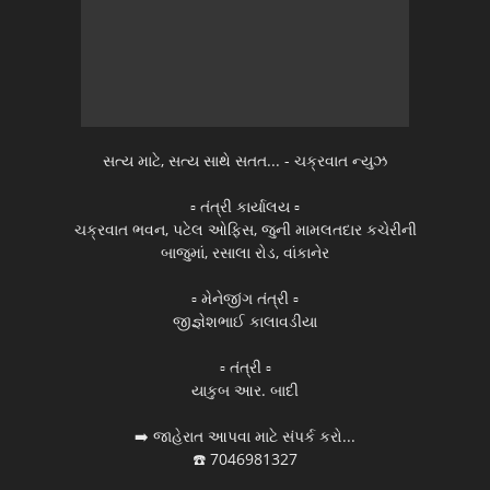
સત્ય માટે, સત્ય સાથે સતત... - ચક્રવાત ન્યુઝ
▫️ તંત્રી કાર્યાલય ▫️
ચક્રવાત ભવન, પટેલ ઓફિસ, જુની મામલતદાર કચેરીની
બાજુમાં, રસાલા રોડ, વાંકાનેર
▫️ મેનેજીંગ તંત્રી ▫️
જીજ્ઞેશભાઈ કાલાવડીયા
▫️ તંત્રી ▫️
યાકુબ આર. બાદી
➡️ જાહેરાત આપવા માટે સંપર્ક કરો...
☎️ 7046981327