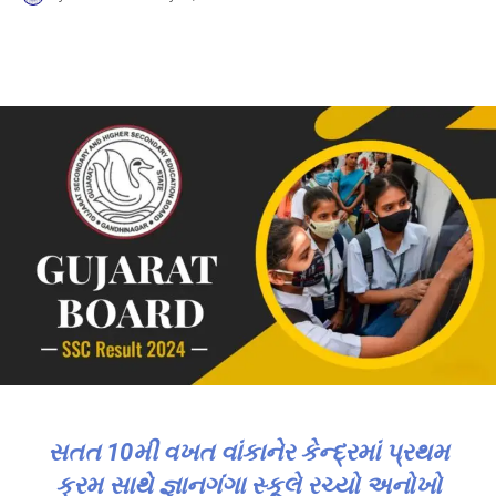
સતત 10મી વખત વાંકાનેર કેન્દ્રમાં પ્રથમ
ક્રમ સાથે જ્ઞાનગંગા સ્કૂલે રચ્યો અનોખો