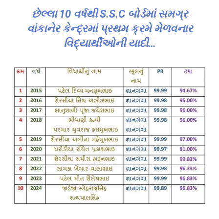
છેલ્લા 10 વર્ષથી S.S.C બોર્ડમાં સમગ્ર
વાંકાનેર કેન્દ્રમાં પ્રથમ ક્રમે મેળવનાર
વિદ્યાર્થીઓની યાદી…