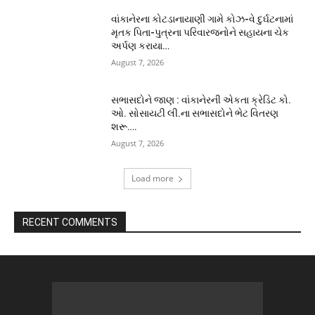
વાંકાનેરના કોટડાનાયાણી ગામે કોઝ-વે દુર્ઘટનામાં
મૃતક પિતા-પુત્રના પરિવારજનોને સહાયના ચેક
અર્પણ કરાયા…
August 7, 2026
સભાસદોને જાણ : વાંકાનેરની એકતા ક્રેડિટ કો.
ઓ. સોસાયટી લી.ના સભાસદોને ભેટ વિતરણ
શરૂ….
August 7, 2026
Load more
RECENT COMMENTS