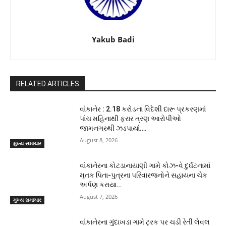
Yakub Badi
RELATED ARTICLES
વાંકાનેર : 2.18 કરોડના વિદેશી દારૂ પ્રકરણમાં
પાંચ મહિનાથી ફરાર ત્રણ આરોપીઓ
જામનગરથી ઝડપાયાં….
August 8, 2026
મુખ્ય સમાચાર
વાંકાનેરના કોટડાનાયાણી ગામે કોઝ-વે દુર્ઘટનામાં
મૃતક પિતા-પુત્રના પરિવારજનોને સહાયના ચેક
અર્પણ કરાયા…
August 7, 2026
મુખ્ય સમાચાર
વાંકાનેરના ગુંદાખડા ગામે ટ્રક પર ચડી રેતી લેવલ