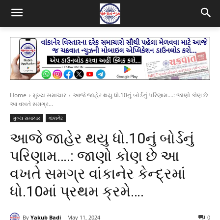
Home
મુખ્ય સમાચાર
આજે જાહેર થયુ ધો.10નું બોર્ડનું પરિણામ....: જાણો કોણ છે
આ વખતે સમગ્ર...
મુખ્ય સમાચાર
વાંકાનેર
આજે જાહેર થયુ ધો.10નું બોર્ડનું
પરિણામ….: જાણો કોણ છે આ
વખતે સમગ્ર વાંકાનેર કેન્દ્રમાં
ધો.10માં પ્રથમ ક્રમે….
By
Yakub Badi
May 11, 2024
0