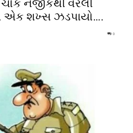
ોટ ચોક નજીકથી વરલી
તા એક શખ્સ ઝડપાયો….
0