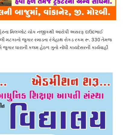
ાન શહેરના મિલપ્લોટ ચોક નજીકથી આરોપી અસરફ દાઉદભાઈ
વરલી મટકાનો જુગાર રમાડતા રંગેહાથ રોકડ રકમ રૂ. 330 તેમજ
ે જુગાર ધારાની કલમ હેઠળ ગુનો નોંધી કાયદેસરની કાર્યવાહી