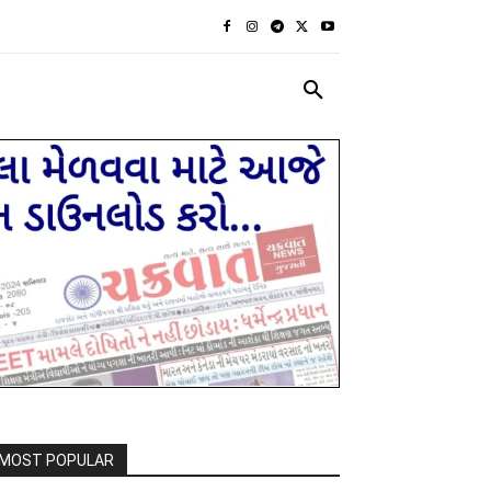
રાજકીય
દેશ દુનિયા
MORE
MOST POPULAR