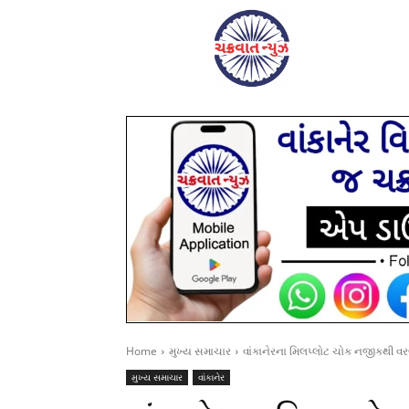
Home
મુખ્ય સમાચાર
વાંકાનેરના મિલપ્લોટ ચોક નજીકથી વ
મુખ્ય સમાચાર
વાંકાનેર