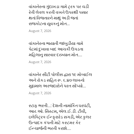
વાંકાનેરના ગુંદાખડા ગામે ટ્રક પર ચડી
રેતી લેવલ કરતી વખતે ઉપરથી પસાર
થતાં વિજતારને માથું અડી જતાં
રાજકોટના યુવકનું મોત…
August 7, 2026
વાંકાનેરના ભાયાતી જાંબુડીયા ગામે
પેટમાં દુખાવા બાદ આચકી ઉપડતા
મહિલાનુ સારવાર દરમ્યાન મોત….
August 7, 2026
વાંકાનેર સીટી પોલીસ દ્વારા ૧૯ મોબાઈલ
અને રોકડ સહિત રૂ. ૬.૪૦ લાખનો
મુદ્દામાલ અરજદારોને પરત સોંપ્યો…
August 7, 2026
સ્ટાફ ભરતી…: દેશની નામાંકિત ઘરઘંટી,
આર.ઓ. સિસ્ટમ, એલ.ઈ.ડી. ટીવી,
ઇલેક્ટ્રિક ઈન્ફ્રારેડ સગડી, એર કુલર
ઉત્પાદક કંપની માટે કસ્ટમર કેર
ઈન્ચાર્જની ભરતી કરાશે….