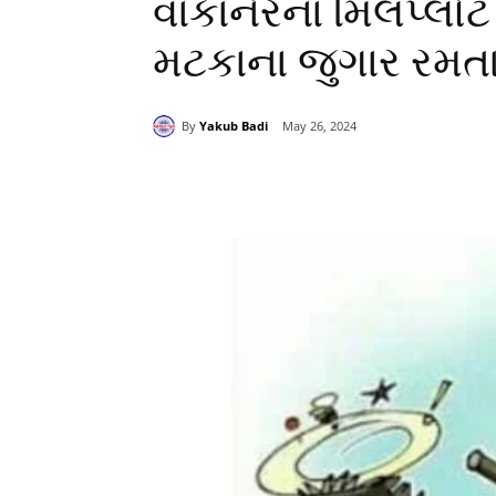
વાંકાનેરના મિલપ્લ
મટકાના જુગાર રમ
By
Yakub Badi
May 26, 2024
Share