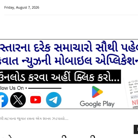
Friday, August 7, 2026
HOME
મુખ્ય સમાચાર
ચક્રવાત વિશેષ
સૌરાષ્ટ્ર-ગુજરાત
રલી મટકાના જુગાર રમતા એક શખ્સ ઝડપાયો....