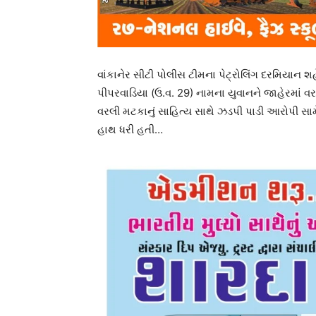
વાંકાનેર સીટી પોલીસ ટીમના પેટ્રોલિંગ દરમિય
પીપરવાડિયા (ઉ.વ. 29) નામના યુવાનને જાહેરમાં 
વરલી મટકાનું સાહિત્ય સાથે ઝડપી પાડી આરોપી સામ
હાથ ધરી હતી…